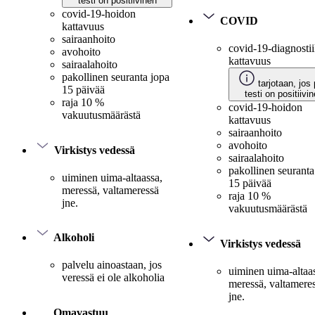
testi on positiivinen
covid-19-hoidon
COVID
kattavuus
sairaanhoito
covid-19-diagnosti
avohoito
kattavuus
sairaalahoito
pakollinen seuranta jopa
tarjotaan, jos 
15 päivää
testi on positiivi
raja 10 %
covid-19-hoidon
vakuutusmäärästä
kattavuus
sairaanhoito
avohoito
Virkistys vedessä
sairaalahoito
pakollinen seuranta
uiminen uima-altaassa,
15 päivää
meressä, valtameressä
raja 10 %
jne.
vakuutusmäärästä
Alkoholi
Virkistys vedessä
palvelu ainoastaan, jos
uiminen uima-altaa
veressä ei ole alkoholia
meressä, valtamere
jne.
Omavastuu