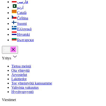
فارسی
اردو
Català
Čeština
Suomi
Ελληνικά
Hrvatski
Български
Yritys
Tietoa meistä
Ota yhteyttä
Arvostelut
Lakitiedot
Tee yhteistyötä kanssamme
Vahvista vakuutus
Hyvityspyyntö
Viestimet