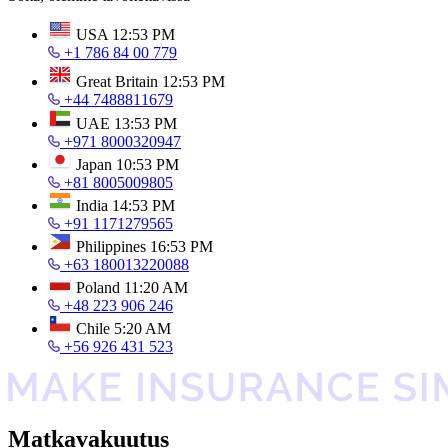
USA
12:53 PM
+1 786 84 00 779
Great Britain
12:53 PM
+44 7488811679
UAE
13:53 PM
+971 8000320947
Japan
10:53 PM
+81 8005009805
India
14:53 PM
+91 1171279565
Philippines
16:53 PM
+63 180013220088
Poland
11:20 AM
+48 223 906 246
Chile
5:20 AM
+56 926 431 523
Matkavakuutus