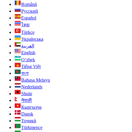
Română
Русский
Español
ไทย
Türkçe
Українська
العربية
English
O‘zbek
Tiếng Việt
বাংলা
Bahasa Melayu
Nederlands
Shqip
नेपाली
Кыргызча
Dansk
Тоҷикӣ
Türkmençe