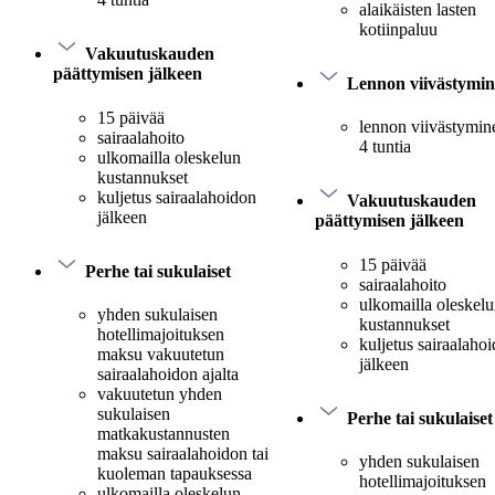
alaikäisten lasten
kotiinpaluu
Vakuutuskauden
päättymisen jälkeen
Lennon viivästymi
15 päivää
lennon viivästymine
sairaalahoito
4 tuntia
ulkomailla oleskelun
kustannukset
kuljetus sairaalahoidon
Vakuutuskauden
jälkeen
päättymisen jälkeen
15 päivää
Perhe tai sukulaiset
sairaalahoito
ulkomailla oleskel
yhden sukulaisen
kustannukset
hotellimajoituksen
kuljetus sairaalaho
maksu vakuutetun
jälkeen
sairaalahoidon ajalta
vakuutetun yhden
sukulaisen
Perhe tai sukulaiset
matkakustannusten
maksu sairaalahoidon tai
yhden sukulaisen
kuoleman tapauksessa
hotellimajoituksen
ulkomailla oleskelun