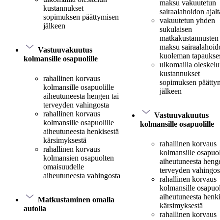
maksu vakuutetun
kustannukset
sairaalahoidon ajalt
sopimuksen päättymisen
vakuutetun yhden
jälkeen
sukulaisen
matkakustannusten
maksu sairaalahoido
Vastuuvakuutus
kuoleman tapaukse
kolmansille osapuolille
ulkomailla oleskel
kustannukset
rahallinen korvaus
sopimuksen päätty
kolmansille osapuolille
jälkeen
aiheutuneesta hengen tai
terveyden vahingosta
rahallinen korvaus
Vastuuvakuutus
kolmansille osapuolille
kolmansille osapuolille
aiheutuneesta henkisestä
kärsimyksestä
rahallinen korvaus
rahallinen korvaus
kolmansille osapuol
kolmansien osapuolten
aiheutuneesta henge
omaisuudelle
terveyden vahingos
aiheutuneesta vahingosta
rahallinen korvaus
kolmansille osapuol
aiheutuneesta henki
Matkustaminen omalla
kärsimyksestä
autolla
rahallinen korvaus