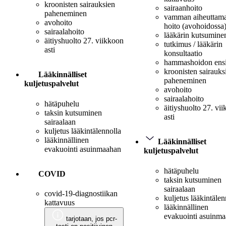
kroonisten sairauksien
sairaanhoito
paheneminen
vamman aiheuttam
avohoito
hoito (avohoidossa
sairaalahoito
lääkärin kutsumine
äitiyshuolto 27. viikkoon
tutkimus / lääkärin
asti
konsultaatio
hammashoidon ens
kroonisten sairauks
Lääkinnälliset
paheneminen
kuljetuspalvelut
avohoito
sairaalahoito
hätäpuhelu
äitiyshuolto 27. vi
taksin kutsuminen
asti
sairaalaan
kuljetus lääkintälennolla
lääkinnällinen
Lääkinnälliset
evakuointi asuinmaahan
kuljetuspalvelut
hätäpuhelu
COVID
taksin kutsuminen
sairaalaan
covid-19-diagnostiikan
kuljetus lääkintälen
kattavuus
lääkinnällinen
evakuointi asuinm
tarjotaan, jos pcr-