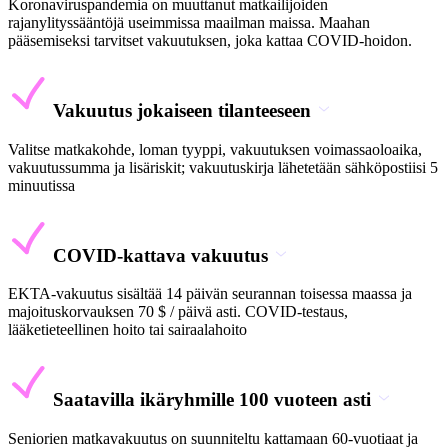
Koronaviruspandemia on muuttanut matkailijoiden
rajanylityssääntöjä useimmissa maailman maissa. Maahan
pääsemiseksi tarvitset vakuutuksen, joka kattaa COVID-hoidon.
Vakuutus jokaiseen tilanteeseen
Valitse matkakohde, loman tyyppi, vakuutuksen voimassaoloaika,
vakuutussumma ja lisäriskit; vakuutuskirja lähetetään sähköpostiisi 5
minuutissa
COVID-kattava vakuutus
EKTA-vakuutus sisältää 14 päivän seurannan toisessa maassa ja
majoituskorvauksen 70 $ / päivä asti. COVID-testaus,
lääketieteellinen hoito tai sairaalahoito
Saatavilla ikäryhmille 100 vuoteen asti
Seniorien matkavakuutus on suunniteltu kattamaan 60-vuotiaat ja