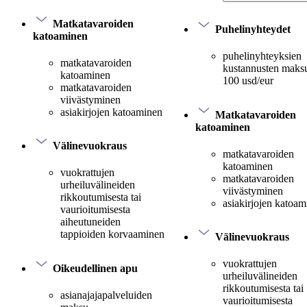
Matkatavaroiden
Puhelinyhteydet
katoaminen
puhelinyhteyksien
matkatavaroiden
kustannusten maksu
katoaminen
100 usd/eur
matkatavaroiden
viivästyminen
asiakirjojen katoaminen
Matkatavaroiden
katoaminen
Välinevuokraus
matkatavaroiden
katoaminen
vuokrattujen
matkatavaroiden
urheiluvälineiden
viivästyminen
rikkoutumisesta tai
asiakirjojen katoa
vaurioitumisesta
aiheutuneiden
tappioiden korvaaminen
Välinevuokraus
vuokrattujen
Oikeudellinen apu
urheiluvälineiden
rikkoutumisesta tai
asianajajapalveluiden
vaurioitumisesta