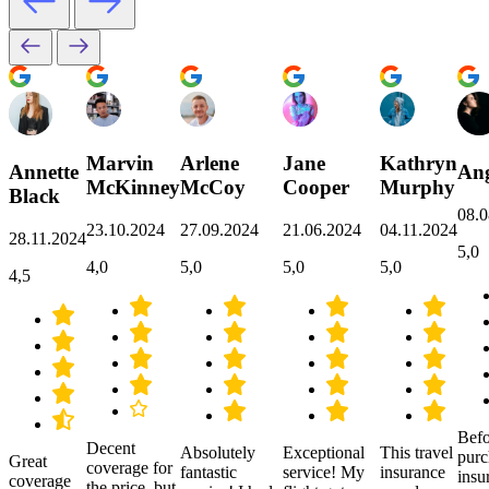
Marvin
Arlene
Jane
Kathryn
Annette
Ang
McKinney
McCoy
Cooper
Murphy
Black
08.0
23.10.2024
27.09.2024
21.06.2024
04.11.2024
28.11.2024
5,0
4,0
5,0
5,0
5,0
4,5
Befo
Decent
Absolutely
Exceptional
This travel
purc
Great
coverage for
fantastic
service! My
insurance
insu
coverage
the price, but