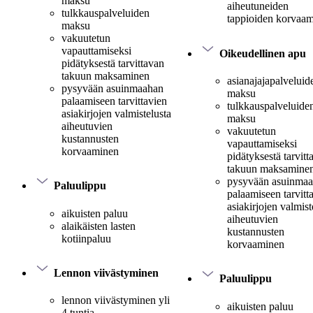
maksu
aiheutuneiden
tulkkauspalveluiden
tappioiden korvaa
maksu
vakuutetun
vapauttamiseksi
Oikeudellinen apu
pidätyksestä tarvittavan
takuun maksaminen
asianajajapalveluid
pysyvään asuinmaahan
maksu
palaamiseen tarvittavien
tulkkauspalveluide
asiakirjojen valmistelusta
maksu
aiheutuvien
vakuutetun
kustannusten
vapauttamiseksi
korvaaminen
pidätyksestä tarvitt
takuun maksamine
pysyvään asuinma
Paluulippu
palaamiseen tarvitt
asiakirjojen valmist
aikuisten paluu
aiheutuvien
alaikäisten lasten
kustannusten
kotiinpaluu
korvaaminen
Lennon viivästyminen
Paluulippu
lennon viivästyminen yli
aikuisten paluu
4 tuntia