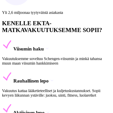
Yli 2,6 miljoonaa tyytyväistä asiakasta
KENELLE EKTA-
MATKAVAKUUTUKSEMME SOPII?
Viisumin haku
Vakuutuksemme soveltuu Schengen-viisumin ja minkä tahansa
muun maan viisumin hankkimiseen
Rauhallinen lepo
Vakuutus kattaa lääketieteelliset ja kuljetuskustannukset. Sopii
kevyen liikunnan ystäville: juoksu, uinti, fitness, luolaretket
Aktiivinen lepo