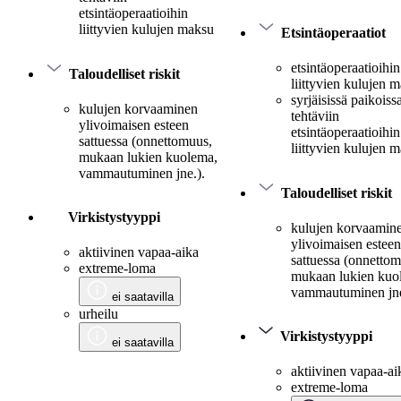
etsintäoperaatioihin
liittyvien kulujen maksu
Etsintäoperaatiot
etsintäoperaatioihin
Taloudelliset riskit
liittyvien kulujen 
syrjäisissä paikoiss
kulujen korvaaminen
tehtäviin
ylivoimaisen esteen
etsintäoperaatioihin
sattuessa (onnettomuus,
liittyvien kulujen 
mukaan lukien kuolema,
vammautuminen jne.).
Taloudelliset riskit
Virkistystyyppi
kulujen korvaamin
ylivoimaisen esteen
aktiivinen vapaa-aika
sattuessa (onnetto
extreme-loma
mukaan lukien kuo
vammautuminen jne
ei saatavilla
urheilu
Virkistystyyppi
ei saatavilla
aktiivinen vapaa-ai
extreme-loma