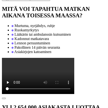
MITÄ VOI TAPAHTUA MATKAN
AIKANA TOISESSA MAASSA?
Murtuma, nyrjähdys, ruhje
Ruokamyrkytys
Lääkärin tai ambulanssin kutsuminen
Kadonnut matkatavara
Lennon peruuntuminen
Pakollinen 14 päivän seuranta
Asiakirjojen katoaminen
YLI 2 654 000 ASIAKASTA LUOTTAA