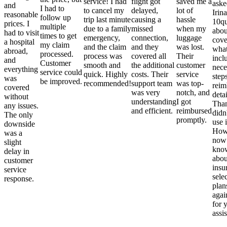
service! I had
flight got
saved me a
aske
and
I had to
to cancel my
delayed,
lot of
Irina
reasonable
follow up
trip last minute
causing a
hassle
10qu
prices. I
multiple
due to a family
missed
when my
abou
had to visit
times to get
emergency,
connection,
luggage
cove
a hospital
my claim
and the claim
and they
was lost.
what
abroad,
processed.
process was
covered all
Their
incl
and
Customer
smooth and
the additional
customer
nece
everything
service could
quick. Highly
costs. Their
service
step
was
be improved.
recommended!
support team
was top-
reim
covered
was very
notch, and
detai
without
understanding
I got
Than
any issues.
and efficient.
reimbursed
didn
The only
promptly.
use i
downside
Howe
was a
now
slight
kno
delay in
abou
customer
insu
service
sele
response.
plan
again
for 
assi