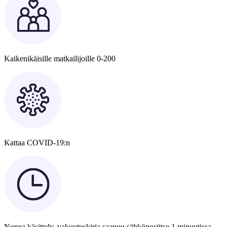
Kaikenikäisille matkailijoille 0-200
Kattaa COVID-19:n
Nopea käsittely, vakuutuskirja saapuu sähköpostitse 1 minuutissa