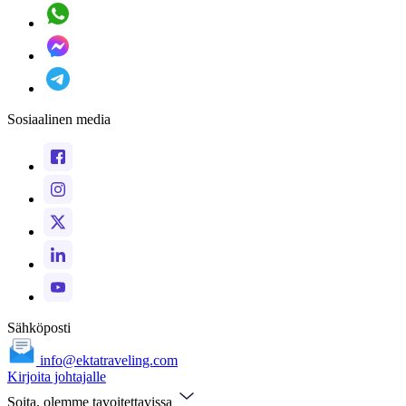
Sosiaalinen media
Sähköposti
info@ektatraveling.com
Kirjoita johtajalle
Soita, olemme tavoitettavissa