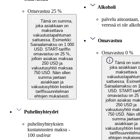
Alkoholi
Omavastuu 25 %
palvelu ainoastaan,
Tämä on summa,
veressä ei ole alkoh
joka asiakkaan on
maksettava
vakuutustapahtuman
sattuessa. Esimerkki:
Omavastuu
Sairaalamaksu on 1 000
USD. START-tariffin
Omavastuu 0 %
omavastuu on 25 %,
jolloin asiakas maksaa
Tämä on sum
250 USD ja
joka asiakkaan 
vakuutusyhtiö maksaa
maksettava
750 USD. Näin ollen
vakuutustapahtu
summa jaetaan
sattuessa. Esimer
asiakkaan ja
Sairaalamaksu on 
vakuutusyhtiön kesken
USD. START-tarif
tariffisuunnitelman
omavastuu on 25
ehtojen mukaisesti.
jolloin asiakas ma
250 USD ja
vakuutusyhtiö ma
Puhelinyhteydet
750 USD. Näin ol
summa jaetaan
asiakkaan ja
puhelinyhteyksien
vakuutusyhtiön ke
kustannusten maksu -
tariffisuunnitelm
100 usd/eur
ehtojen mukaises