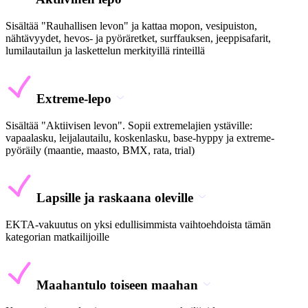
Sisältää "Rauhallisen levon" ja kattaa mopon, vesipuiston,
nähtävyydet, hevos- ja pyöräretket, surffauksen, jeeppisafarit,
lumilautailun ja laskettelun merkityillä rinteillä
Extreme-lepo
Sisältää "Aktiivisen levon". Sopii extremelajien ystäville:
vapaalasku, leijalautailu, koskenlasku, base-hyppy ja extreme-
pyöräily (maantie, maasto, BMX, rata, trial)
Lapsille ja raskaana oleville
EKTA-vakuutus on yksi edullisimmista vaihtoehdoista tämän
kategorian matkailijoille
Maahantulo toiseen maahan