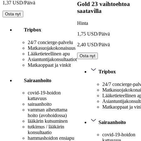
1,37 USD/Päivä
Gold
23 vaihtoehtoa
saatavilla
Osta nyt
Hinta
Tripbox
1,75 USD/Päivä
24/7 concierge-palvelu
2,40 USD/Päivä
Matkasuojakokonaisuus
Lääketieteellinen apu
Osta nyt
Asiantuntijakonsultaatiot
Matkaoppaat ja vinkit
Tripbox
Sairaanhoito
24/7 concierge-pal
Matkasuojakokona
covid-19-hoidon
Lääketieteellinen a
kattavuus
Asiantuntijakonsult
sairaanhoito
Matkaoppaat ja vin
vamman aiheuttama
hoito (avohoidossa)
lääkärin kutsuminen
Sairaanhoito
tutkimus / lääkärin
konsultaatio
covid-19-hoidon
hammashoidon ensiapu
kattavuus