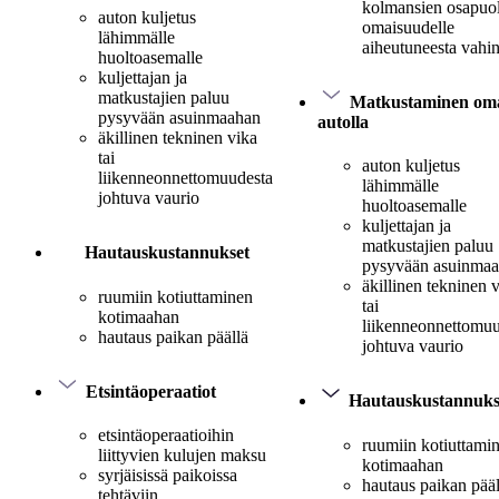
kolmansien osapuo
auton kuljetus
omaisuudelle
lähimmälle
aiheutuneesta vahi
huoltoasemalle
kuljettajan ja
matkustajien paluu
Matkustaminen oma
pysyvään asuinmaahan
autolla
äkillinen tekninen vika
tai
auton kuljetus
liikenneonnettomuudesta
lähimmälle
johtuva vaurio
huoltoasemalle
kuljettajan ja
matkustajien paluu
Hautauskustannukset
pysyvään asuinma
äkillinen tekninen 
ruumiin kotiuttaminen
tai
kotimaahan
liikenneonnettomuu
hautaus paikan päällä
johtuva vaurio
Etsintäoperaatiot
Hautauskustannuks
etsintäoperaatioihin
ruumiin kotiuttami
liittyvien kulujen maksu
kotimaahan
syrjäisissä paikoissa
hautaus paikan pääl
tehtäviin