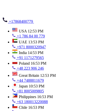
+17868400779
USA
12:53 PM
+1 786 84 00 779
UAE
13:53 PM
+971 8000320947
India
14:53 PM
+91 1171279565
Poland
16:53 PM
+48 223 906 246
Great Britain
12:53 PM
+44 7488811679
Japan
10:53 PM
+81 8005009805
Philippines
16:53 PM
+63 180013220088
Chile
16:53 PM