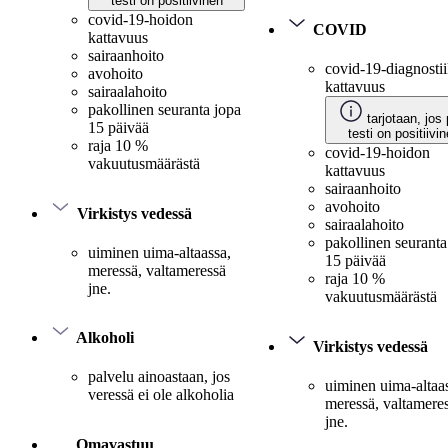
testi on positiivinen
covid-19-hoidon
COVID
kattavuus
sairaanhoito
covid-19-diagnosti
avohoito
kattavuus
sairaalahoito
pakollinen seuranta jopa
tarjotaan, jos 
15 päivää
testi on positiivi
raja 10 %
covid-19-hoidon
vakuutusmäärästä
kattavuus
sairaanhoito
avohoito
Virkistys vedessä
sairaalahoito
pakollinen seuranta
uiminen uima-altaassa,
15 päivää
meressä, valtameressä
raja 10 %
jne.
vakuutusmäärästä
Alkoholi
Virkistys vedessä
palvelu ainoastaan, jos
uiminen uima-altaa
veressä ei ole alkoholia
meressä, valtamere
jne.
Omavastuu