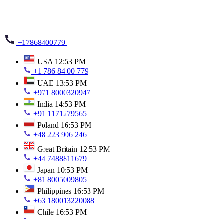
+17868400779
USA
12:53 PM
+1 786 84 00 779
UAE
13:53 PM
+971 8000320947
India
14:53 PM
+91 1171279565
Poland
16:53 PM
+48 223 906 246
Great Britain
12:53 PM
+44 7488811679
Japan
10:53 PM
+81 8005009805
Philippines
16:53 PM
+63 180013220088
Chile
16:53 PM