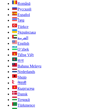
Română
Русский
Español
ไทย
Türkçe
Українська
العربية
English
O‘zbek
Tiếng Việt
বাংলা
Bahasa Melayu
Nederlands
Shqip
नेपाली
Кыргызча
Dansk
Тоҷикӣ
Türkmençe