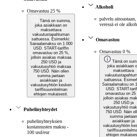
Alkoholi
Omavastuu 25 %
palvelu ainoastaan,
Tämä on summa,
veressä ei ole alkoh
joka asiakkaan on
maksettava
vakuutustapahtuman
sattuessa. Esimerkki:
Omavastuu
Sairaalamaksu on 1 000
USD. START-tariffin
Omavastuu 0 %
omavastuu on 25 %,
jolloin asiakas maksaa
Tämä on sum
250 USD ja
joka asiakkaan 
vakuutusyhtiö maksaa
maksettava
750 USD. Näin ollen
vakuutustapahtu
summa jaetaan
sattuessa. Esimer
asiakkaan ja
Sairaalamaksu on 
vakuutusyhtiön kesken
USD. START-tarif
tariffisuunnitelman
omavastuu on 25
ehtojen mukaisesti.
jolloin asiakas ma
250 USD ja
vakuutusyhtiö ma
Puhelinyhteydet
750 USD. Näin ol
summa jaetaan
asiakkaan ja
puhelinyhteyksien
vakuutusyhtiön ke
kustannusten maksu -
tariffisuunnitelm
100 usd/eur
ehtojen mukaises