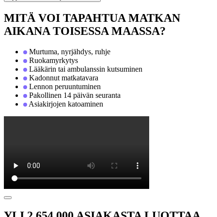
MITÄ VOI TAPAHTUA MATKAN
AIKANA TOISESSA MAASSA?
Murtuma, nyrjähdys, ruhje
Ruokamyrkytys
Lääkärin tai ambulanssin kutsuminen
Kadonnut matkatavara
Lennon peruuntuminen
Pakollinen 14 päivän seuranta
Asiakirjojen katoaminen
YLI 2 654 000 ASIAKASTA LUOTTAA