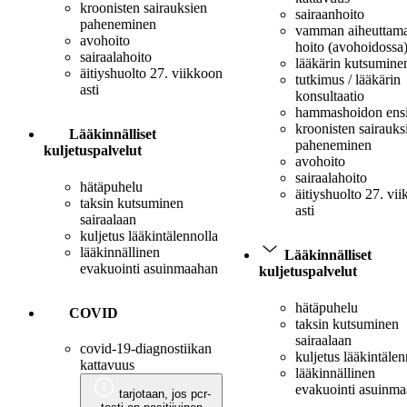
kroonisten sairauksien
sairaanhoito
paheneminen
vamman aiheuttam
avohoito
hoito (avohoidossa
sairaalahoito
lääkärin kutsumine
äitiyshuolto 27. viikkoon
tutkimus / lääkärin
asti
konsultaatio
hammashoidon ens
kroonisten sairauks
Lääkinnälliset
paheneminen
kuljetuspalvelut
avohoito
sairaalahoito
hätäpuhelu
äitiyshuolto 27. vi
taksin kutsuminen
asti
sairaalaan
kuljetus lääkintälennolla
lääkinnällinen
Lääkinnälliset
evakuointi asuinmaahan
kuljetuspalvelut
hätäpuhelu
COVID
taksin kutsuminen
sairaalaan
covid-19-diagnostiikan
kuljetus lääkintälen
kattavuus
lääkinnällinen
evakuointi asuinm
tarjotaan, jos pcr-