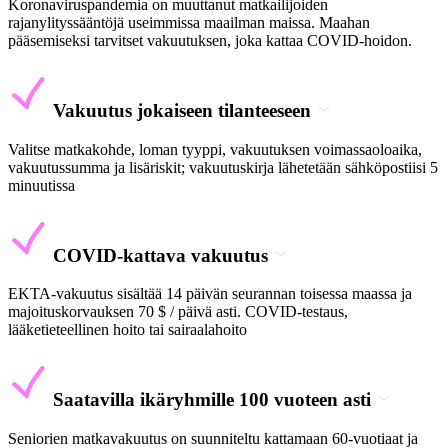
Koronaviruspandemia on muuttanut matkailijoiden
rajanylityssääntöjä useimmissa maailman maissa. Maahan
pääsemiseksi tarvitset vakuutuksen, joka kattaa COVID-hoidon.
Vakuutus jokaiseen tilanteeseen
Valitse matkakohde, loman tyyppi, vakuutuksen voimassaoloaika,
vakuutussumma ja lisäriskit; vakuutuskirja lähetetään sähköpostiisi 5
minuutissa
COVID-kattava vakuutus
EKTA-vakuutus sisältää 14 päivän seurannan toisessa maassa ja
majoituskorvauksen 70 $ / päivä asti. COVID-testaus,
lääketieteellinen hoito tai sairaalahoito
Saatavilla ikäryhmille 100 vuoteen asti
Seniorien matkavakuutus on suunniteltu kattamaan 60-vuotiaat ja