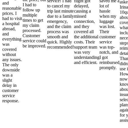
service! I had
flight got
saved me a
aske
and
I had to
to cancel my
delayed,
lot of
Irina
reasonable
follow up
trip last minute
causing a
hassle
10qu
prices. I
multiple
due to a family
missed
when my
abou
had to visit
times to get
emergency,
connection,
luggage
cove
a hospital
my claim
and the claim
and they
was lost.
what
abroad,
processed.
process was
covered all
Their
incl
and
Customer
smooth and
the additional
customer
nece
everything
service could
quick. Highly
costs. Their
service
step
was
be improved.
recommended!
support team
was top-
reim
covered
was very
notch, and
detai
without
understanding
I got
Than
any issues.
and efficient.
reimbursed
didn
The only
promptly.
use i
downside
Howe
was a
now
slight
kno
delay in
abou
customer
insu
service
sele
response.
plan
again
for 
assi