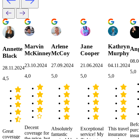
Marvin
Arlene
Jane
Kathryn
Annette
Ang
McKinney
McCoy
Cooper
Murphy
Black
08.0
23.10.2024
27.09.2024
21.06.2024
04.11.2024
28.11.2024
5,0
4,0
5,0
5,0
5,0
4,5
Befo
Decent
Absolutely
Exceptional
This travel
purc
Great
coverage for
fantastic
service! My
insurance
insu
coverage
the price, but