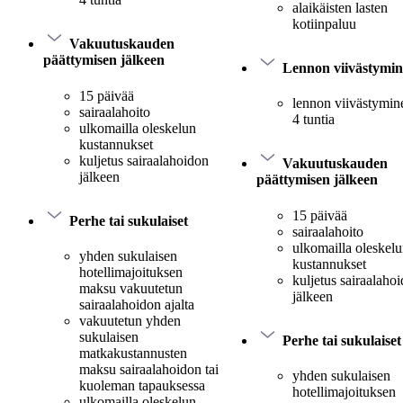
alaikäisten lasten
kotiinpaluu
Vakuutuskauden
päättymisen jälkeen
Lennon viivästymi
15 päivää
lennon viivästymine
sairaalahoito
4 tuntia
ulkomailla oleskelun
kustannukset
kuljetus sairaalahoidon
Vakuutuskauden
jälkeen
päättymisen jälkeen
15 päivää
Perhe tai sukulaiset
sairaalahoito
ulkomailla oleskel
yhden sukulaisen
kustannukset
hotellimajoituksen
kuljetus sairaalaho
maksu vakuutetun
jälkeen
sairaalahoidon ajalta
vakuutetun yhden
sukulaisen
Perhe tai sukulaiset
matkakustannusten
maksu sairaalahoidon tai
yhden sukulaisen
kuoleman tapauksessa
hotellimajoituksen
ulkomailla oleskelun