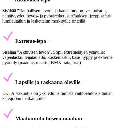
Sisältää "Rauhallisen levon" ja kattaa mopon, vesipuiston,
nähtävyydet, hevos- ja pyöräretket, surffauksen, jeeppisafarit,
lumilautailun ja laskettelun merkityillä rinteillä
Extreme-lepo
Sisältää "Aktiivisen levon". Sopii extremelajien ystäville:
vapaalasku, leijalautailu, koskenlasku, base-hyppy ja extreme-
pyöräily (maantie, maasto, BMX, rata, trial)
Lapsille ja raskaana oleville
EKTA-vakuutus on yksi edullisimmista vaihtoehdoista tämän
kategorian matkailijoille
Maahantulo toiseen maahan