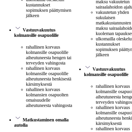
maksu vakuutetun
kustannukset
sairaalahoidon ajalt
sopimuksen päättymisen
vakuutetun yhden
jälkeen
sukulaisen
matkakustannusten
maksu sairaalahoido
Vastuuvakuutus
kuoleman tapaukse
kolmansille osapuolille
ulkomailla oleskel
kustannukset
rahallinen korvaus
sopimuksen päätty
kolmansille osapuolille
jälkeen
aiheutuneesta hengen tai
terveyden vahingosta
rahallinen korvaus
Vastuuvakuutus
kolmansille osapuolille
kolmansille osapuolille
aiheutuneesta henkisestä
kärsimyksestä
rahallinen korvaus
rahallinen korvaus
kolmansille osapuol
kolmansien osapuolten
aiheutuneesta henge
omaisuudelle
terveyden vahingos
aiheutuneesta vahingosta
rahallinen korvaus
kolmansille osapuol
aiheutuneesta henki
Matkustaminen omalla
kärsimyksestä
autolla
rahallinen korvaus