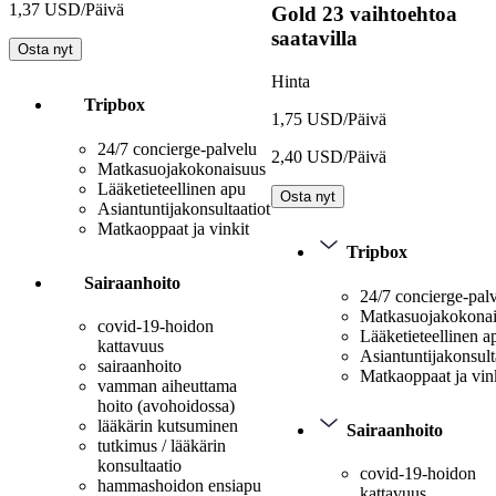
1,37 USD/Päivä
Gold
23 vaihtoehtoa
saatavilla
Osta nyt
Hinta
Tripbox
1,75 USD/Päivä
24/7 concierge-palvelu
2,40 USD/Päivä
Matkasuojakokonaisuus
Lääketieteellinen apu
Osta nyt
Asiantuntijakonsultaatiot
Matkaoppaat ja vinkit
Tripbox
Sairaanhoito
24/7 concierge-pal
Matkasuojakokona
covid-19-hoidon
Lääketieteellinen a
kattavuus
Asiantuntijakonsult
sairaanhoito
Matkaoppaat ja vin
vamman aiheuttama
hoito (avohoidossa)
lääkärin kutsuminen
Sairaanhoito
tutkimus / lääkärin
konsultaatio
covid-19-hoidon
hammashoidon ensiapu
kattavuus