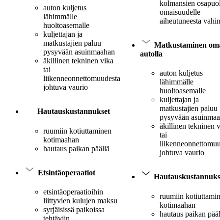
kolmansien osapuo
auton kuljetus
omaisuudelle
lähimmälle
aiheutuneesta vahi
huoltoasemalle
kuljettajan ja
matkustajien paluu
Matkustaminen oma
pysyvään asuinmaahan
autolla
äkillinen tekninen vika
tai
auton kuljetus
liikenneonnettomuudesta
lähimmälle
johtuva vaurio
huoltoasemalle
kuljettajan ja
matkustajien paluu
Hautauskustannukset
pysyvään asuinma
äkillinen tekninen 
ruumiin kotiuttaminen
tai
kotimaahan
liikenneonnettomuu
hautaus paikan päällä
johtuva vaurio
Etsintäoperaatiot
Hautauskustannuks
etsintäoperaatioihin
ruumiin kotiuttami
liittyvien kulujen maksu
kotimaahan
syrjäisissä paikoissa
hautaus paikan pääl
tehtäviin