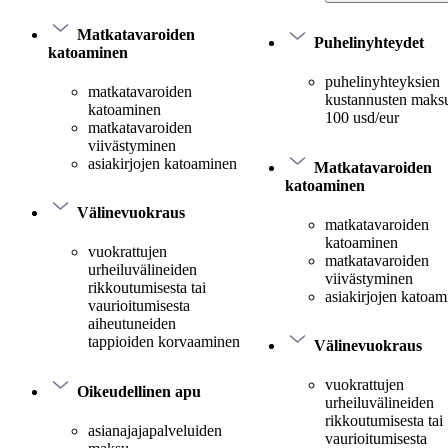
Matkatavaroiden
Puhelinyhteydet
katoaminen
puhelinyhteyksien
matkatavaroiden
kustannusten maksu
katoaminen
100 usd/eur
matkatavaroiden
viivästyminen
asiakirjojen katoaminen
Matkatavaroiden
katoaminen
Välinevuokraus
matkatavaroiden
katoaminen
vuokrattujen
matkatavaroiden
urheiluvälineiden
viivästyminen
rikkoutumisesta tai
asiakirjojen katoa
vaurioitumisesta
aiheutuneiden
tappioiden korvaaminen
Välinevuokraus
vuokrattujen
Oikeudellinen apu
urheiluvälineiden
rikkoutumisesta tai
asianajajapalveluiden
vaurioitumisesta