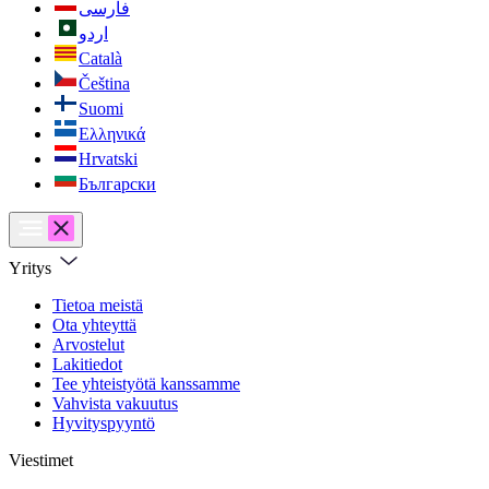
فارسی
اردو
Català
Čeština
Suomi
Ελληνικά
Hrvatski
Български
Yritys
Tietoa meistä
Ota yhteyttä
Arvostelut
Lakitiedot
Tee yhteistyötä kanssamme
Vahvista vakuutus
Hyvityspyyntö
Viestimet