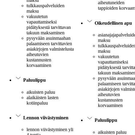
maksu
aiheutuneiden
tulkkauspalveluiden
tappioiden korvaa
maksu
vakuutetun
vapauttamiseksi
Oikeudellinen apu
pidätyksestä tarvittavan
takuun maksaminen
asianajajapalveluid
pysyvään asuinmaahan
maksu
palaamiseen tarvittavien
tulkkauspalveluide
asiakirjojen valmistelusta
maksu
aiheutuvien
vakuutetun
kustannusten
vapauttamiseksi
korvaaminen
pidätyksestä tarvitt
takuun maksamine
pysyvään asuinma
Paluulippu
palaamiseen tarvitt
asiakirjojen valmist
aikuisten paluu
aiheutuvien
alaikäisten lasten
kustannusten
kotiinpaluu
korvaaminen
Lennon viivästyminen
Paluulippu
lennon viivästyminen yli
aikuisten paluu
4 tuntia