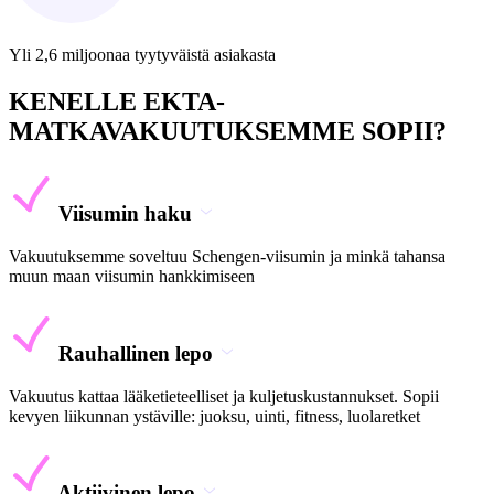
Yli 2,6 miljoonaa tyytyväistä asiakasta
KENELLE EKTA-
MATKAVAKUUTUKSEMME SOPII?
Viisumin haku
Vakuutuksemme soveltuu Schengen-viisumin ja minkä tahansa
muun maan viisumin hankkimiseen
Rauhallinen lepo
Vakuutus kattaa lääketieteelliset ja kuljetuskustannukset. Sopii
kevyen liikunnan ystäville: juoksu, uinti, fitness, luolaretket
Aktiivinen lepo