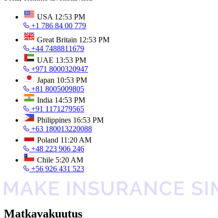
USA
12:53 PM
+1 786 84 00 779
Great Britain
12:53 PM
+44 7488811679
UAE
13:53 PM
+971 8000320947
Japan
10:53 PM
+81 8005009805
India
14:53 PM
+91 1171279565
Philippines
16:53 PM
+63 180013220088
Poland
11:20 AM
+48 223 906 246
Chile
5:20 AM
+56 926 431 523
Matkavakuutus