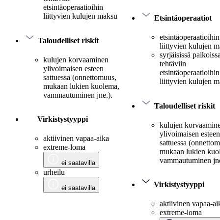
etsintäoperaatioihin
liittyvien kulujen maksu
Etsintäoperaatiot
etsintäoperaatioihin
Taloudelliset riskit
liittyvien kulujen 
syrjäisissä paikoiss
kulujen korvaaminen
tehtäviin
ylivoimaisen esteen
etsintäoperaatioihin
sattuessa (onnettomuus,
liittyvien kulujen 
mukaan lukien kuolema,
vammautuminen jne.).
Taloudelliset riskit
Virkistystyyppi
kulujen korvaamin
ylivoimaisen esteen
aktiivinen vapaa-aika
sattuessa (onnetto
extreme-loma
mukaan lukien kuo
vammautuminen jne
ei saatavilla
urheilu
Virkistystyyppi
ei saatavilla
aktiivinen vapaa-ai
extreme-loma