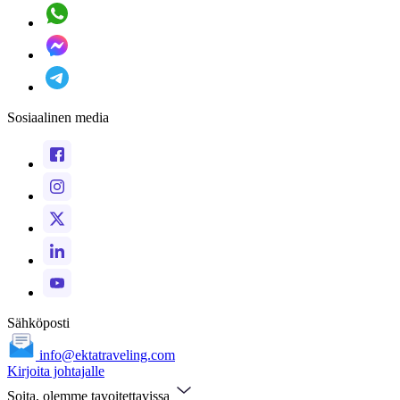
Sosiaalinen media
Sähköposti
info@ektatraveling.com
Kirjoita johtajalle
Soita, olemme tavoitettavissa