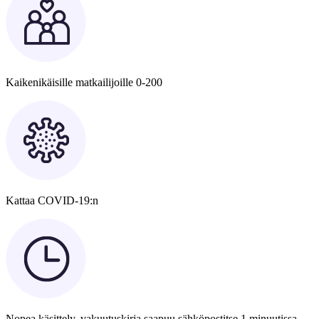
Kaikenikäisille matkailijoille 0-200
Kattaa COVID-19:n
Nopea käsittely, vakuutuskirja saapuu sähköpostitse 1 minuutissa