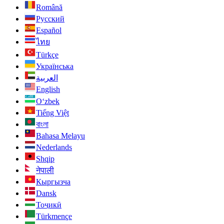
Română
Русский
Español
ไทย
Türkçe
Українська
العربية
English
O‘zbek
Tiếng Việt
বাংলা
Bahasa Melayu
Nederlands
Shqip
नेपाली
Кыргызча
Dansk
Тоҷикӣ
Türkmençe