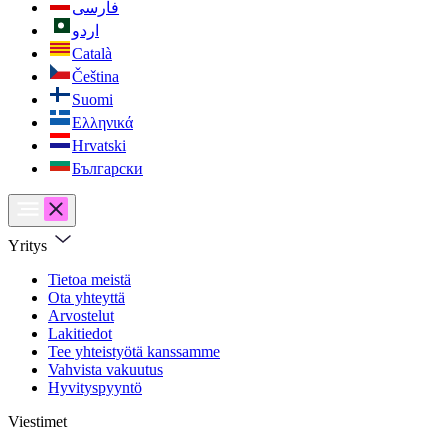
فارسی
اردو
Català
Čeština
Suomi
Ελληνικά
Hrvatski
Български
Yritys
Tietoa meistä
Ota yhteyttä
Arvostelut
Lakitiedot
Tee yhteistyötä kanssamme
Vahvista vakuutus
Hyvityspyyntö
Viestimet