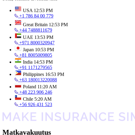
USA
12:53 PM
+1 786 84 00 779
Great Britain
12:53 PM
+44 7488811679
UAE
13:53 PM
+971 8000320947
Japan
10:53 PM
+81 8005009805
India
14:53 PM
+91 1171279565
Philippines
16:53 PM
+63 180013220088
Poland
11:20 AM
+48 223 906 246
Chile
5:20 AM
+56 926 431 523
Matkavakuutus