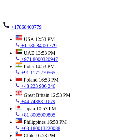
+17868400779
USA
12:53 PM
+1 786 84 00 779
UAE
13:53 PM
+971 8000320947
India
14:53 PM
+91 1171279565
Poland
16:53 PM
+48 223 906 246
Great Britain
12:53 PM
+44 7488811679
Japan
10:53 PM
+81 8005009805
Philippines
16:53 PM
+63 180013220088
Chile
16:53 PM