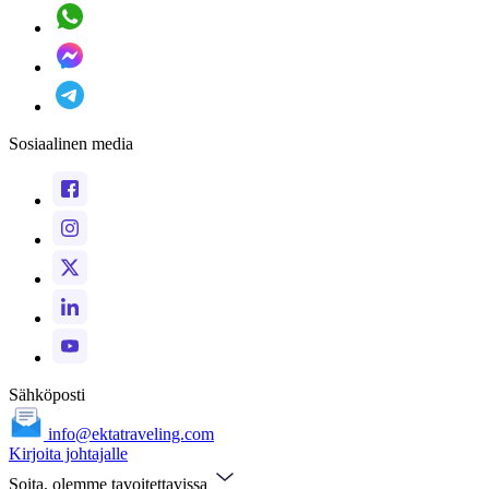
Sosiaalinen media
Sähköposti
info@ektatraveling.com
Kirjoita johtajalle
Soita, olemme tavoitettavissa