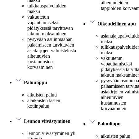
maksu
aiheutuneiden
tulkkauspalveluiden
tappioiden korvaa
maksu
vakuutetun
vapauttamiseksi
Oikeudellinen apu
pidätyksestä tarvittavan
takuun maksaminen
asianajajapalveluid
pysyvään asuinmaahan
maksu
palaamiseen tarvittavien
tulkkauspalveluide
asiakirjojen valmistelusta
maksu
aiheutuvien
vakuutetun
kustannusten
vapauttamiseksi
korvaaminen
pidätyksestä tarvitt
takuun maksamine
pysyvään asuinma
Paluulippu
palaamiseen tarvitt
asiakirjojen valmist
aikuisten paluu
aiheutuvien
alaikäisten lasten
kustannusten
kotiinpaluu
korvaaminen
Lennon viivästyminen
Paluulippu
lennon viivästyminen yli
aikuisten paluu
4 tuntia