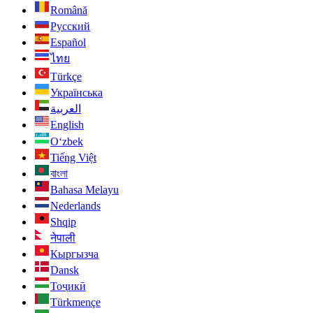
Română
Русский
Español
ไทย
Türkçe
Українська
العربية
English
O‘zbek
Tiếng Việt
বাংলা
Bahasa Melayu
Nederlands
Shqip
नेपाली
Кыргызча
Dansk
Тоҷикӣ
Türkmençe