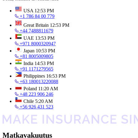
USA
12:53 PM
+1 786 84 00 779
Great Britain
12:53 PM
+44 7488811679
UAE
13:53 PM
+971 8000320947
Japan
10:53 PM
+81 8005009805
India
14:53 PM
+91 1171279565
Philippines
16:53 PM
+63 180013220088
Poland
11:20 AM
+48 223 906 246
Chile
5:20 AM
+56 926 431 523
Matkavakuutus