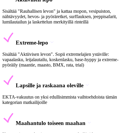
Sisältää "Rauhallisen levon" ja kattaa mopon, vesipuiston,
nähtävyydet, hevos- ja pyöräretket, surffauksen, jeeppisafarit,
lumilautailun ja laskettelun merkityillä rinteillä
Extreme-lepo
Sisältää "Aktiivisen levon". Sopii extremelajien ystäville:
vapaalasku, leijalautailu, koskenlasku, base-hyppy ja extreme-
pyöräily (maantie, maasto, BMX, rata, trial)
Lapsille ja raskaana oleville
EKTA-vakuutus on yksi edullisimmista vaihtoehdoista tämän
kategorian matkailijoille
Maahantulo toiseen maahan