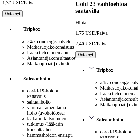
1,37 USD/Päivä
Gold
23 vaihtoehtoa
saatavilla
Osta nyt
Hinta
Tripbox
1,75 USD/Päivä
24/7 concierge-palvelu
2,40 USD/Päivä
Matkasuojakokonaisuus
Lääketieteellinen apu
Osta nyt
Asiantuntijakonsultaatiot
Matkaoppaat ja vinkit
Tripbox
Sairaanhoito
24/7 concierge-pal
Matkasuojakokona
covid-19-hoidon
Lääketieteellinen a
kattavuus
Asiantuntijakonsult
sairaanhoito
Matkaoppaat ja vin
vamman aiheuttama
hoito (avohoidossa)
lääkärin kutsuminen
Sairaanhoito
tutkimus / lääkärin
konsultaatio
covid-19-hoidon
hammashoidon ensiapu
kattavuus