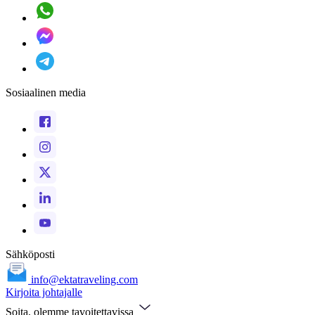
Sosiaalinen media
Sähköposti
info@ektatraveling.com
Kirjoita johtajalle
Soita, olemme tavoitettavissa