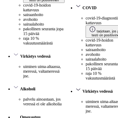
testi on positiivinen
covid-19-hoidon
COVID
kattavuus
sairaanhoito
covid-19-diagnosti
avohoito
kattavuus
sairaalahoito
pakollinen seuranta jopa
tarjotaan, jos 
15 päivää
testi on positiivi
raja 10 %
covid-19-hoidon
vakuutusmäärästä
kattavuus
sairaanhoito
avohoito
Virkistys vedessä
sairaalahoito
pakollinen seuranta
uiminen uima-altaassa,
15 päivää
meressä, valtameressä
raja 10 %
jne.
vakuutusmäärästä
Alkoholi
Virkistys vedessä
palvelu ainoastaan, jos
uiminen uima-altaa
veressä ei ole alkoholia
meressä, valtamere
jne.
Omavastuu