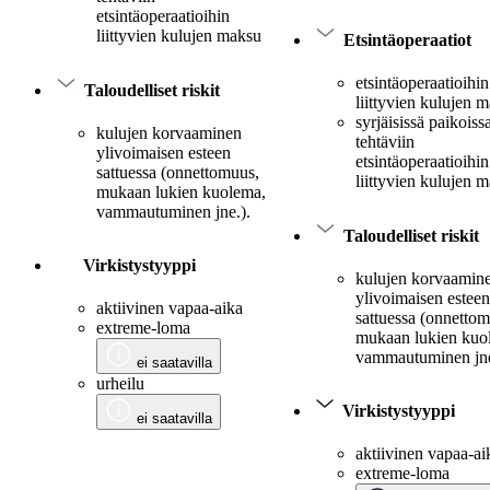
etsintäoperaatioihin
liittyvien kulujen maksu
Etsintäoperaatiot
etsintäoperaatioihin
Taloudelliset riskit
liittyvien kulujen 
syrjäisissä paikoiss
kulujen korvaaminen
tehtäviin
ylivoimaisen esteen
etsintäoperaatioihin
sattuessa (onnettomuus,
liittyvien kulujen 
mukaan lukien kuolema,
vammautuminen jne.).
Taloudelliset riskit
Virkistystyyppi
kulujen korvaamin
ylivoimaisen esteen
aktiivinen vapaa-aika
sattuessa (onnetto
extreme-loma
mukaan lukien kuo
vammautuminen jne
ei saatavilla
urheilu
Virkistystyyppi
ei saatavilla
aktiivinen vapaa-ai
extreme-loma