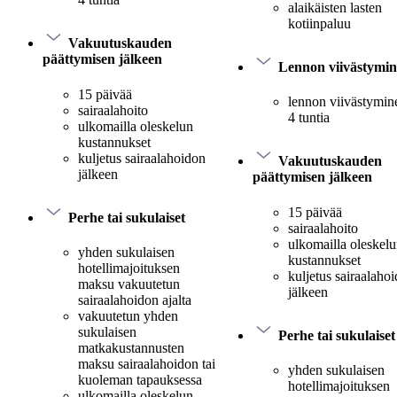
alaikäisten lasten
kotiinpaluu
Vakuutuskauden
päättymisen jälkeen
Lennon viivästymi
15 päivää
lennon viivästymine
sairaalahoito
4 tuntia
ulkomailla oleskelun
kustannukset
kuljetus sairaalahoidon
Vakuutuskauden
jälkeen
päättymisen jälkeen
15 päivää
Perhe tai sukulaiset
sairaalahoito
ulkomailla oleskel
yhden sukulaisen
kustannukset
hotellimajoituksen
kuljetus sairaalaho
maksu vakuutetun
jälkeen
sairaalahoidon ajalta
vakuutetun yhden
sukulaisen
Perhe tai sukulaiset
matkakustannusten
maksu sairaalahoidon tai
yhden sukulaisen
kuoleman tapauksessa
hotellimajoituksen
ulkomailla oleskelun