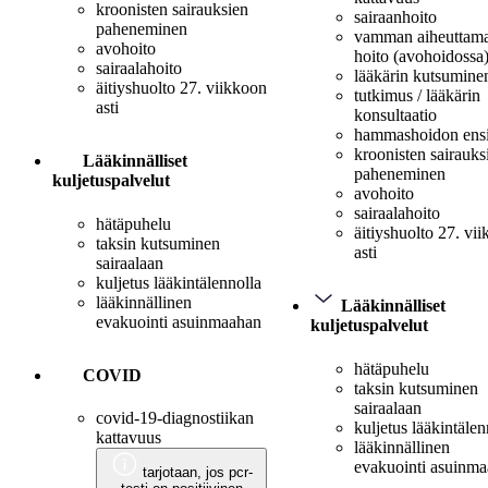
kroonisten sairauksien
sairaanhoito
paheneminen
vamman aiheuttam
avohoito
hoito (avohoidossa
sairaalahoito
lääkärin kutsumine
äitiyshuolto 27. viikkoon
tutkimus / lääkärin
asti
konsultaatio
hammashoidon ens
kroonisten sairauks
Lääkinnälliset
paheneminen
kuljetuspalvelut
avohoito
sairaalahoito
hätäpuhelu
äitiyshuolto 27. vi
taksin kutsuminen
asti
sairaalaan
kuljetus lääkintälennolla
lääkinnällinen
Lääkinnälliset
evakuointi asuinmaahan
kuljetuspalvelut
hätäpuhelu
COVID
taksin kutsuminen
sairaalaan
covid-19-diagnostiikan
kuljetus lääkintälen
kattavuus
lääkinnällinen
evakuointi asuinm
tarjotaan, jos pcr-