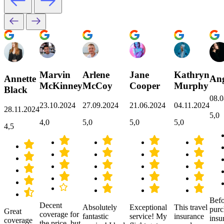
Marvin
Arlene
Jane
Kathryn
Annette
Ang
McKinney
McCoy
Cooper
Murphy
Black
08.0
23.10.2024
27.09.2024
21.06.2024
04.11.2024
28.11.2024
5,0
4,0
5,0
5,0
5,0
4,5
Befo
Decent
Absolutely
Exceptional
This travel
purc
Great
coverage for
fantastic
service! My
insurance
insu
coverage
the price, but