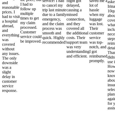
service! I had
flight got
saved me a
aske
and
I had to
to cancel my
delayed,
lot of
Irina
reasonable
follow up
trip last minute
causing a
hassle
10qu
prices. I
multiple
due to a family
missed
when my
abou
had to visit
times to get
emergency,
connection,
luggage
cove
a hospital
my claim
and the claim
and they
was lost.
what
abroad,
processed.
process was
covered all
Their
incl
and
Customer
smooth and
the additional
customer
nece
everything
service could
quick. Highly
costs. Their
service
step
was
be improved.
recommended!
support team
was top-
reim
covered
was very
notch, and
detai
without
understanding
I got
Than
any issues.
and efficient.
reimbursed
didn
The only
promptly.
use i
downside
Howe
was a
now
slight
kno
delay in
abou
customer
insu
service
sele
response.
plan
again
for 
assi