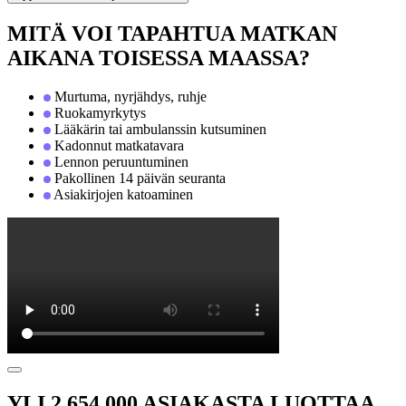
MITÄ VOI TAPAHTUA MATKAN
AIKANA TOISESSA MAASSA?
Murtuma, nyrjähdys, ruhje
Ruokamyrkytys
Lääkärin tai ambulanssin kutsuminen
Kadonnut matkatavara
Lennon peruuntuminen
Pakollinen 14 päivän seuranta
Asiakirjojen katoaminen
YLI 2 654 000 ASIAKASTA LUOTTAA