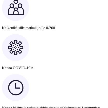
Kaikenikäisille matkailijoille 0-200
Kattaa COVID-19:n
Nopea käsittely, vakuutuskirja saapuu sähköpostitse 1 minuutissa