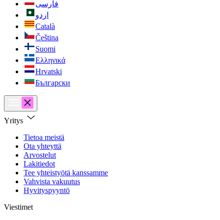
فارسی
اردو
Català
Čeština
Suomi
Ελληνικά
Hrvatski
Български
Yritys
Tietoa meistä
Ota yhteyttä
Arvostelut
Lakitiedot
Tee yhteistyötä kanssamme
Vahvista vakuutus
Hyvityspyyntö
Viestimet