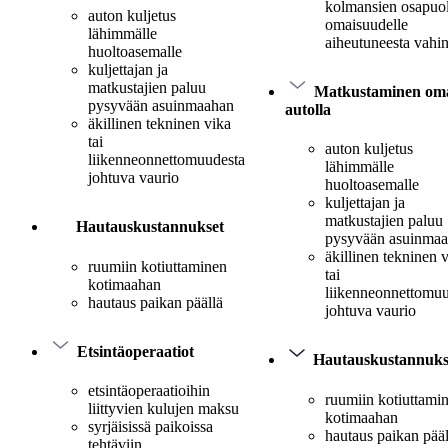
kolmansien osapuo
auton kuljetus
omaisuudelle
lähimmälle
aiheutuneesta vahi
huoltoasemalle
kuljettajan ja
matkustajien paluu
Matkustaminen oma
pysyvään asuinmaahan
autolla
äkillinen tekninen vika
tai
auton kuljetus
liikenneonnettomuudesta
lähimmälle
johtuva vaurio
huoltoasemalle
kuljettajan ja
matkustajien paluu
Hautauskustannukset
pysyvään asuinma
äkillinen tekninen 
ruumiin kotiuttaminen
tai
kotimaahan
liikenneonnettomuu
hautaus paikan päällä
johtuva vaurio
Etsintäoperaatiot
Hautauskustannuks
etsintäoperaatioihin
ruumiin kotiuttami
liittyvien kulujen maksu
kotimaahan
syrjäisissä paikoissa
hautaus paikan pääl
tehtäviin