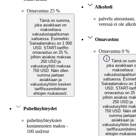
Alkoholi
Omavastuu 25 %
palvelu ainoastaan,
Tämä on summa,
veressä ei ole alkoh
joka asiakkaan on
maksettava
vakuutustapahtuman
sattuessa. Esimerkki:
Omavastuu
Sairaalamaksu on 1 000
USD. START-tariffin
Omavastuu 0 %
omavastuu on 25 %,
jolloin asiakas maksaa
Tämä on sum
250 USD ja
joka asiakkaan 
vakuutusyhtiö maksaa
maksettava
750 USD. Näin ollen
vakuutustapahtu
summa jaetaan
sattuessa. Esimer
asiakkaan ja
Sairaalamaksu on 
vakuutusyhtiön kesken
USD. START-tarif
tariffisuunnitelman
omavastuu on 25
ehtojen mukaisesti.
jolloin asiakas ma
250 USD ja
vakuutusyhtiö ma
Puhelinyhteydet
750 USD. Näin ol
summa jaetaan
asiakkaan ja
puhelinyhteyksien
vakuutusyhtiön ke
kustannusten maksu -
tariffisuunnitelm
100 usd/eur
ehtojen mukaises