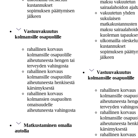
maksu vakuutetun
kustannukset
sairaalahoidon ajalt
sopimuksen päättymisen
vakuutetun yhden
jälkeen
sukulaisen
matkakustannusten
maksu sairaalahoido
Vastuuvakuutus
kuoleman tapaukse
kolmansille osapuolille
ulkomailla oleskel
kustannukset
rahallinen korvaus
sopimuksen päätty
kolmansille osapuolille
jälkeen
aiheutuneesta hengen tai
terveyden vahingosta
rahallinen korvaus
Vastuuvakuutus
kolmansille osapuolille
kolmansille osapuolille
aiheutuneesta henkisestä
kärsimyksestä
rahallinen korvaus
rahallinen korvaus
kolmansille osapuol
kolmansien osapuolten
aiheutuneesta henge
omaisuudelle
terveyden vahingos
aiheutuneesta vahingosta
rahallinen korvaus
kolmansille osapuol
aiheutuneesta henki
Matkustaminen omalla
kärsimyksestä
autolla
rahallinen korvaus