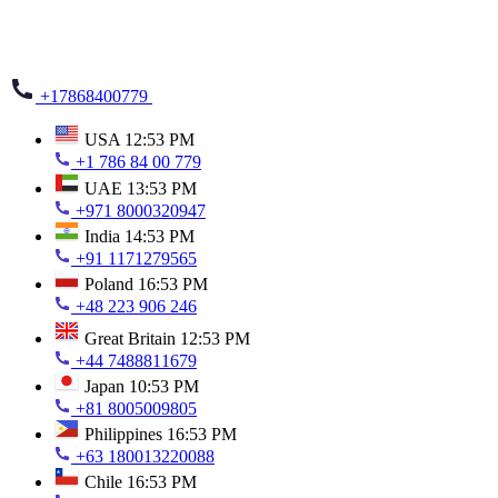
+17868400779
USA
12:53 PM
+1 786 84 00 779
UAE
13:53 PM
+971 8000320947
India
14:53 PM
+91 1171279565
Poland
16:53 PM
+48 223 906 246
Great Britain
12:53 PM
+44 7488811679
Japan
10:53 PM
+81 8005009805
Philippines
16:53 PM
+63 180013220088
Chile
16:53 PM