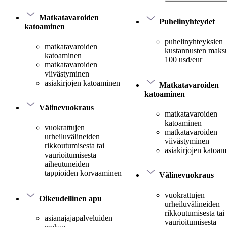
Matkatavaroiden
Puhelinyhteydet
katoaminen
puhelinyhteyksien
matkatavaroiden
kustannusten maksu
katoaminen
100 usd/eur
matkatavaroiden
viivästyminen
asiakirjojen katoaminen
Matkatavaroiden
katoaminen
Välinevuokraus
matkatavaroiden
katoaminen
vuokrattujen
matkatavaroiden
urheiluvälineiden
viivästyminen
rikkoutumisesta tai
asiakirjojen katoa
vaurioitumisesta
aiheutuneiden
tappioiden korvaaminen
Välinevuokraus
vuokrattujen
Oikeudellinen apu
urheiluvälineiden
rikkoutumisesta tai
asianajajapalveluiden
vaurioitumisesta