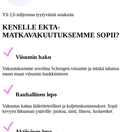
Yli 2,6 miljoonaa tyytyväistä asiakasta
KENELLE EKTA-
MATKAVAKUUTUKSEMME SOPII?
Viisumin haku
Vakuutuksemme soveltuu Schengen-viisumin ja minkä tahansa
muun maan viisumin hankkimiseen
Rauhallinen lepo
Vakuutus kattaa lääketieteelliset ja kuljetuskustannukset. Sopii
kevyen liikunnan ystäville: juoksu, uinti, fitness, luolaretket
Aktiivinen lepo