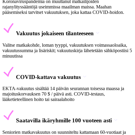
Koronaviruspandemia on muuttanut matkailijoiden
rajanylityssääntöjä useimmissa maailman maissa. Maahan
pääsemiseksi tarvitset vakuutuksen, joka kattaa COVID-hoidon.
Vakuutus jokaiseen tilanteeseen
Valitse matkakohde, loman tyyppi, vakuutuksen voimassaoloaika,
vakuutussumma ja lisäriskit; vakuutuskirja lähetetään sähköpostiisi 5
minuutissa
COVID-kattava vakuutus
EKTA-vakuutus sisältää 14 päivän seurannan toisessa maassa ja
majoituskorvauksen 70 $ / päivä asti. COVID-testaus,
lääketieteellinen hoito tai sairaalahoito
Saatavilla ikäryhmille 100 vuoteen asti
Seniorien matkavakuutus on suunniteltu kattamaan 60-vuotiaat ja