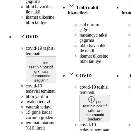
çağırma
tıbbi havacılık
Tıbbi nakil
ile nakil
hizmetleri
hizm
ikamet ülkesine
tıbbi tahliye
acil durum
çağrısı
hastaneye taksi
COVID
çağırma
tıbbi havacılık
covid-19 teşhisi
ile nakil
teminatı
ikamet ülkesine
tıbbi tahliye
pcr
testinin pozitif
çıkması
COVID
durumunda
sağlanır
covid-19
covid-19 teşhisi
tedavisi teminatı
teminatı
tıbbi yardım
ayakta tedavi
pcr
testinin pozitif
yatarak tedavi
çıkması
15 güne kadar
durumunda
zorunlu gözlem
sağlanır
teminat tutarının
covid-19
%10 limiti
tedavisi teminatı