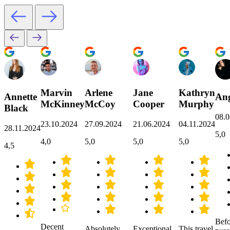
Marvin
Arlene
Jane
Kathryn
Annette
Ang
McKinney
McCoy
Cooper
Murphy
Black
08.0
23.10.2024
27.09.2024
21.06.2024
04.11.2024
28.11.2024
5,0
4,0
5,0
5,0
5,0
4,5
Befo
Decent
Absolutely
Exceptional
This travel