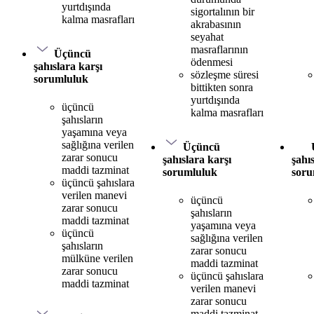
yurtdışında
sigortalının bir
kalma masrafları
akrabasının
seyahat
masraflarının
Üçüncü
ödenmesi
şahıslara karşı
sözleşme süresi
sorumluluk
bittikten sonra
yurtdışında
üçüncü
kalma masrafları
şahısların
yaşamına veya
sağlığına verilen
Üçüncü
zarar sonucu
şahıslara karşı
şahı
maddi tazminat
sorumluluk
soru
üçüncü şahıslara
verilen manevi
üçüncü
zarar sonucu
şahısların
maddi tazminat
yaşamına veya
üçüncü
sağlığına verilen
şahısların
zarar sonucu
mülküne verilen
maddi tazminat
zarar sonucu
üçüncü şahıslara
maddi tazminat
verilen manevi
zarar sonucu
maddi tazminat