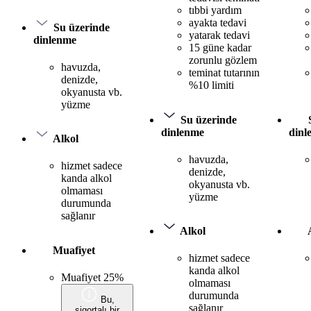
tıbbi yardım
ayakta tedavi
Su üzerinde
yatarak tedavi
dinlenme
15 güne kadar
zorunlu gözlem
havuzda,
teminat tutarının
denizde,
%10 limiti
okyanusta vb.
yüzme
Su üzerinde
dinlenme
dinl
Alkol
havuzda,
hizmet sadece
denizde,
kanda alkol
okyanusta vb.
olmaması
yüzme
durumunda
sağlanır
Alkol
Muafiyet
hizmet sadece
kanda alkol
Muafiyet 25%
olmaması
durumunda
Bu,
sağlanır
sigortalı bir