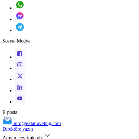
Sosyal Medya
E-posta
info@ektatraveling.com
Direktöre yazın
Arayın, çevrimiçiyiz