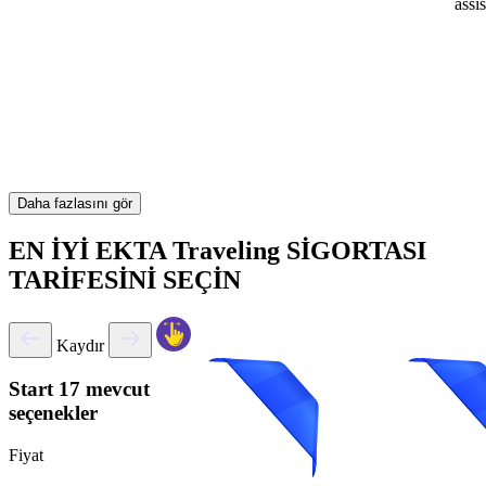
assi
Daha fazlasını gör
EN İYİ EKTA Traveling SİGORTASI
TARİFESİNİ SEÇİN
Kaydır
Start
17 mevcut
seçenekler
Fiyat