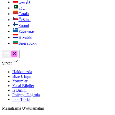
فارسی
اردو
Català
Čeština
Suomi
Ελληνικά
Hrvatski
Български
Şirket
Hakkımızda
Bize Ulaşın
Yorumlar
Yasal Bilgiler
İş Birliği
Poliçeyi Doğrula
İade Talebi
Mesajlaşma Uygulamaları