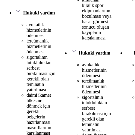
kiralık spor
ekipmanlarının
Hukuki yardım
bozulması veya
hasar görmesi
avukatlık
sonucu oluşan
hizmetlerinin
kayıpların
ödenmesi
karşılanması
tercümanlık
hizmetlerinin
ödenmesi
Hukuki yardım
sigortalının
tutukluluktan
avukatlık
serbest
hizmetlerinin
bırakılması için
ödenmesi
gerekli olan
tercümanlık
teminatın
hizmetlerinin
yatırılması
ödenmesi
daimi ikamet
sigortalının
ülkesine
tutukluluktan
dönmek için
serbest
gerekli
bırakılması için
belgelerin
gerekli olan
hazırlanması
teminatın
masraflarının
yatırılması
karşılanması