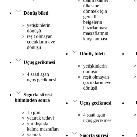
daimi ikamet
ülkesine
dönmek için
Dönüş bileti
gerekli
belgelerin
yetişkinlerin
hazırlanması
dönüşü
masraflarının
reşit olmayan
karşılanması
çocukların eve
dönüşü
Dönüş bileti
Uçuş gecikmesi
yetişkinlerin
dönüşü
4 saati aşan
reşit olmayan
uçuş gecikmesi
çocukların eve
dönüşü
Sigorta süresi
bitiminden sonra
Uçuş gecikmesi
15 gün
4 saati aşan
yatarak tedavi
uçuş gecikmesi
yurtdışında
kalma masrafları
yatarak
Sigorta süresi