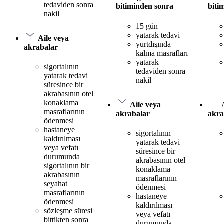
tedaviden sonra
bitiminden sonra
biti
nakil
15 gün
yatarak tedavi
Aile veya
yurtdışında
akrabalar
kalma masrafları
yatarak
sigortalının
tedaviden sonra
yatarak tedavi
nakil
süresince bir
akrabasının otel
konaklama
Aile veya
masraflarının
akrabalar
akra
ödenmesi
hastaneye
sigortalının
kaldırılması
yatarak tedavi
veya vefatı
süresince bir
durumunda
akrabasının otel
sigortalının bir
konaklama
akrabasının
masraflarının
seyahat
ödenmesi
masraflarının
hastaneye
ödenmesi
kaldırılması
sözleşme süresi
veya vefatı
bittikten sonra
durumunda