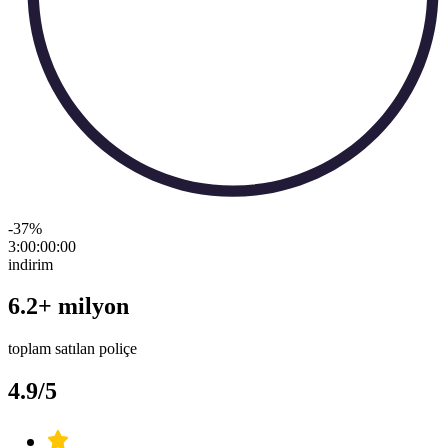
-37
%
3:00:00
:
00
indirim
6.2+ milyon
toplam satılan poliçe
4.9/5