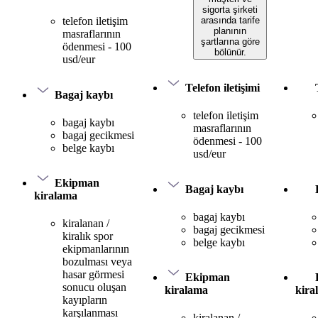
sigorta şirketi
arasında tarife
telefon iletişim
planının
masraflarının
şartlarına göre
ödenmesi - 100
bölünür.
usd/eur
Telefon iletişimi
Bagaj kaybı
telefon iletişim
bagaj kaybı
masraflarının
bagaj gecikmesi
ödenmesi - 100
belge kaybı
usd/eur
Ekipman
Bagaj kaybı
kiralama
bagaj kaybı
kiralanan /
bagaj gecikmesi
kiralık spor
belge kaybı
ekipmanlarının
bozulması veya
hasar görmesi
Ekipman
sonucu oluşan
kiralama
kira
kayıpların
karşılanması
kiralanan /