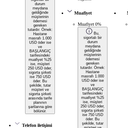
durum
meydana
geldiğinde
Muafiyet
müşterinin
ödemesi
Muafiyet 0%
gereken
tutardır. Örnek:
Bu,
Hastane
sigortalı bir
masrafı 1.000
durum
USD öder ise
meydana
ve
geldiğinde
BAŞLANGIÇ
müşterinin
tarifesindeki
ödemesi
muafiyet %25
gereken
ise, müşteri
tutardır. Örnek:
250 USD öder,
Hastane
sigorta şirketi
masrafı 1.000
ise 750 USD
USD öder ise
öder. Bu
ve
şekilde, tutar
BAŞLANGIÇ
müşteri ve
tarifesindeki
sigorta şirketi
muafiyet %25
arasında tarife
ise, müşteri
planının
250 USD öder,
şartlarına göre
sigorta şirketi
bölünür.
ise 750 USD
öder. Bu
şekilde, tutar
Telefon iletişimi
müşteri ve