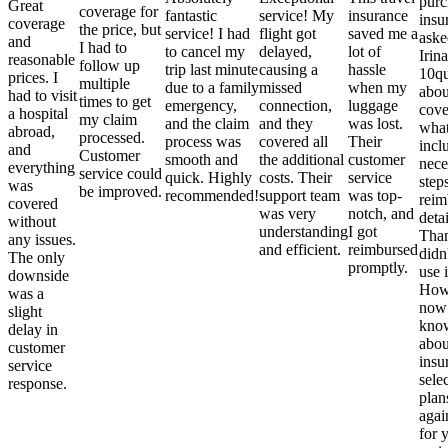
purc
Great
coverage for
fantastic
service! My
insurance
insu
coverage
the price, but
service! I had
flight got
saved me a
aske
and
I had to
to cancel my
delayed,
lot of
Irina
reasonable
follow up
trip last minute
causing a
hassle
10qu
prices. I
multiple
due to a family
missed
when my
abou
had to visit
times to get
emergency,
connection,
luggage
cove
a hospital
my claim
and the claim
and they
was lost.
what
abroad,
processed.
process was
covered all
Their
incl
and
Customer
smooth and
the additional
customer
nece
everything
service could
quick. Highly
costs. Their
service
step
was
be improved.
recommended!
support team
was top-
reim
covered
was very
notch, and
detai
without
understanding
I got
Than
any issues.
and efficient.
reimbursed
didn
The only
promptly.
use i
downside
Howe
was a
now
slight
kno
delay in
abou
customer
insu
service
sele
response.
plan
again
for 