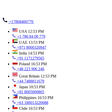
+17868400779
USA
12:53 PM
+1 786 84 00 779
UAE
13:53 PM
+971 8000320947
India
14:53 PM
+91 1171279565
Poland
16:53 PM
+48 223 906 246
Great Britain
12:53 PM
+44 7488811679
Japan
10:53 PM
+81 8005009805
Philippines
16:53 PM
+63 180013220088
Chile
16:53 PM