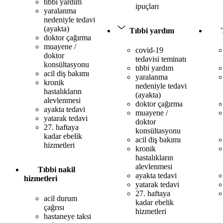
tıbbi yardım
ipuçları
yaralanma
nedeniyle tedavi
(ayakta)
Tıbbi yardım
doktor çağırma
muayene /
covid-19
doktor
tedavisi teminatı
konsültasyonu
tıbbi yardım
acil diş bakımı
yaralanma
kronik
nedeniyle tedavi
hastalıkların
(ayakta)
alevlenmesi
doktor çağırma
ayakta tedavi
muayene /
yatarak tedavi
doktor
27. haftaya
konsültasyonu
kadar ebelik
acil diş bakımı
hizmetleri
kronik
hastalıkların
alevlenmesi
Tıbbi nakil
ayakta tedavi
hizmetleri
yatarak tedavi
27. haftaya
acil durum
kadar ebelik
çağrısı
hizmetleri
hastaneye taksi