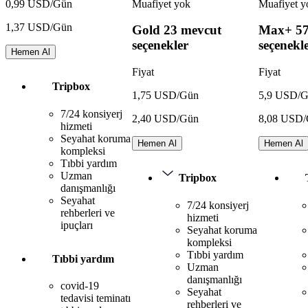
Muafiyet yok
Muafiyet y
0,99 USD/Gün
1,37 USD/Gün
Gold
23 mevcut
Max+
5
seçenekler
seçenekl
Hemen Al
Fiyat
Fiyat
Tripbox
1,75 USD/Gün
5,9 USD/
7/24 konsiyerj
2,40 USD/Gün
8,08 USD
hizmeti
Seyahat koruma
Hemen Al
Hemen Al
kompleksi
Tıbbi yardım
Uzman
Tripbox
danışmanlığı
Seyahat
7/24 konsiyerj
rehberleri ve
hizmeti
ipuçları
Seyahat koruma
kompleksi
Tıbbi yardım
Tıbbi yardım
Uzman
danışmanlığı
covid-19
Seyahat
tedavisi teminatı
rehberleri ve