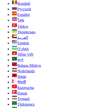
Română
Русский
Español
ไทย
Türkçe
Українська
العربية
English
O‘zbek
Tiếng Việt
বাংলা
Bahasa Melayu
Nederlands
Shqip
नेपाली
Кыргызча
Dansk
Тоҷикӣ
Türkmençe