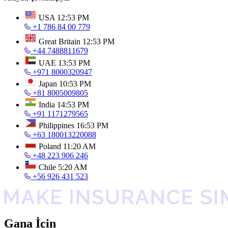
USA
12:53 PM
+1 786 84 00 779
Great Britain
12:53 PM
+44 7488811679
UAE
13:53 PM
+971 8000320947
Japan
10:53 PM
+81 8005009805
India
14:53 PM
+91 1171279565
Philippines
16:53 PM
+63 180013220088
Poland
11:20 AM
+48 223 906 246
Chile
5:20 AM
+56 926 431 523
Gana İçin