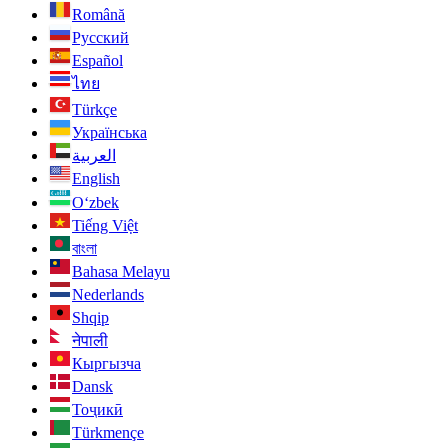
Română
Русский
Español
ไทย
Türkçe
Українська
العربية
English
O‘zbek
Tiếng Việt
বাংলা
Bahasa Melayu
Nederlands
Shqip
नेपाली
Кыргызча
Dansk
Тоҷикӣ
Türkmençe