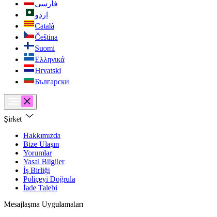
فارسی
اردو
Català
Čeština
Suomi
Ελληνικά
Hrvatski
Български
Şirket
Hakkımızda
Bize Ulaşın
Yorumlar
Yasal Bilgiler
İş Birliği
Poliçeyi Doğrula
İade Talebi
Mesajlaşma Uygulamaları