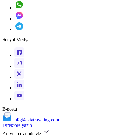
Sosyal Medya
E-posta
info@ektatraveling.com
Direktöre yazın
Arayın, çevrimiçiyiz