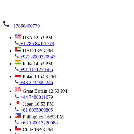
+17868400779
USA
12:53 PM
+1 786 84 00 779
UAE
13:53 PM
+971 8000320947
India
14:53 PM
+91 1171279565
Poland
16:53 PM
+48 223 906 246
Great Britain
12:53 PM
+44 7488811679
Japan
10:53 PM
+81 8005009805
Philippines
16:53 PM
+63 180013220088
Chile
16:53 PM