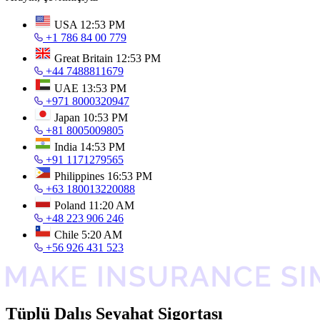
USA
12:53 PM
+1 786 84 00 779
Great Britain
12:53 PM
+44 7488811679
UAE
13:53 PM
+971 8000320947
Japan
10:53 PM
+81 8005009805
India
14:53 PM
+91 1171279565
Philippines
16:53 PM
+63 180013220088
Poland
11:20 AM
+48 223 906 246
Chile
5:20 AM
+56 926 431 523
Tüplü Dalış Seyahat Sigortası