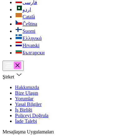
فارسی
اردو
Català
Čeština
Suomi
Ελληνικά
Hrvatski
Български
Şirket
Hakkımızda
Bize Ulaşın
Yorumlar
Yasal Bilgiler
İş Birliği
Poliçeyi Doğrula
İade Talebi
Mesajlaşma Uygulamaları