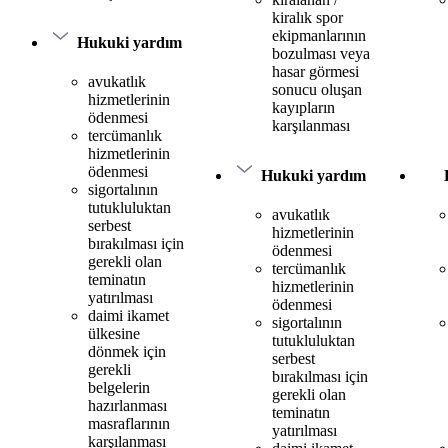
kiralık spor
ekipmanlarının
Hukuki yardım
bozulması veya
hasar görmesi
avukatlık
sonucu oluşan
hizmetlerinin
kayıpların
ödenmesi
karşılanması
tercümanlık
hizmetlerinin
ödenmesi
Hukuki yardım
sigortalının
tutukluluktan
avukatlık
serbest
hizmetlerinin
bırakılması için
ödenmesi
gerekli olan
tercümanlık
teminatın
hizmetlerinin
yatırılması
ödenmesi
daimi ikamet
sigortalının
ülkesine
tutukluluktan
dönmek için
serbest
gerekli
bırakılması için
belgelerin
gerekli olan
hazırlanması
teminatın
masraflarının
yatırılması
karşılanması