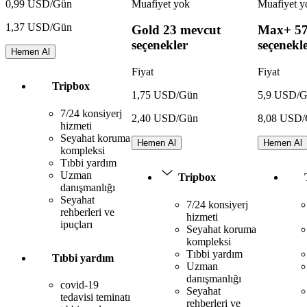
Muafiyet yok
Muafiyet y
0,99 USD/Gün
1,37 USD/Gün
Gold
23 mevcut
Max+
5
seçenekler
seçenekl
Hemen Al
Fiyat
Fiyat
Tripbox
1,75 USD/Gün
5,9 USD/
7/24 konsiyerj
2,40 USD/Gün
8,08 USD
hizmeti
Seyahat koruma
Hemen Al
Hemen Al
kompleksi
Tıbbi yardım
Uzman
Tripbox
danışmanlığı
Seyahat
7/24 konsiyerj
rehberleri ve
hizmeti
ipuçları
Seyahat koruma
kompleksi
Tıbbi yardım
Tıbbi yardım
Uzman
danışmanlığı
covid-19
Seyahat
tedavisi teminatı
rehberleri ve