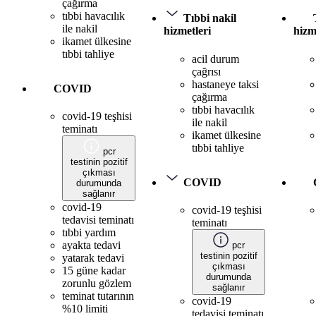
çağırma
tıbbi havacılık
Tıbbi nakil
ile nakil
hizmetleri
hizm
ikamet ülkesine
tıbbi tahliye
acil durum
çağrısı
hastaneye taksi
COVID
çağırma
tıbbi havacılık
covid-19 teşhisi
ile nakil
teminatı
ikamet ülkesine
tıbbi tahliye
pcr
testinin pozitif
çıkması
COVID
durumunda
sağlanır
covid-19
covid-19 teşhisi
tedavisi teminatı
teminatı
tıbbi yardım
ayakta tedavi
pcr
testinin pozitif
yatarak tedavi
çıkması
15 güne kadar
durumunda
zorunlu gözlem
sağlanır
teminat tutarının
covid-19
%10 limiti
tedavisi teminatı