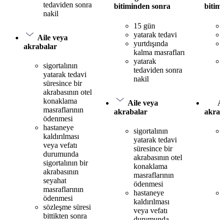
tedaviden sonra
bitiminden sonra
biti
nakil
15 gün
yatarak tedavi
Aile veya
yurtdışında
akrabalar
kalma masrafları
yatarak
sigortalının
tedaviden sonra
yatarak tedavi
nakil
süresince bir
akrabasının otel
konaklama
Aile veya
masraflarının
akrabalar
akra
ödenmesi
hastaneye
sigortalının
kaldırılması
yatarak tedavi
veya vefatı
süresince bir
durumunda
akrabasının otel
sigortalının bir
konaklama
akrabasının
masraflarının
seyahat
ödenmesi
masraflarının
hastaneye
ödenmesi
kaldırılması
sözleşme süresi
veya vefatı
bittikten sonra
durumunda