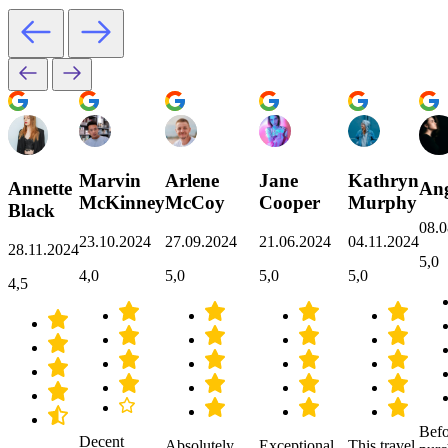
Marvin
Arlene
Jane
Kathryn
Annette
Ang
McKinney
McCoy
Cooper
Murphy
Black
08.0
23.10.2024
27.09.2024
21.06.2024
04.11.2024
28.11.2024
5,0
4,0
5,0
5,0
5,0
4,5
Befo
Decent
Absolutely
Exceptional
This travel