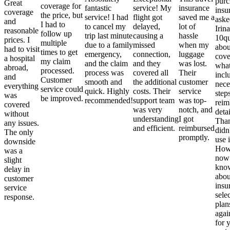
purc
Great
coverage for
fantastic
service! My
insurance
insu
coverage
the price, but
service! I had
flight got
saved me a
aske
and
I had to
to cancel my
delayed,
lot of
Irina
reasonable
follow up
trip last minute
causing a
hassle
10qu
prices. I
multiple
due to a family
missed
when my
abou
had to visit
times to get
emergency,
connection,
luggage
cove
a hospital
my claim
and the claim
and they
was lost.
what
abroad,
processed.
process was
covered all
Their
incl
and
Customer
smooth and
the additional
customer
nece
everything
service could
quick. Highly
costs. Their
service
step
was
be improved.
recommended!
support team
was top-
reim
covered
was very
notch, and
detai
without
understanding
I got
Than
any issues.
and efficient.
reimbursed
didn
The only
promptly.
use i
downside
Howe
was a
now
slight
kno
delay in
abou
customer
insu
service
sele
response.
plan
again
for 