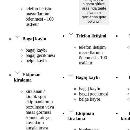
sigorta şirketi
arasında tarife
telefon iletişim
planının
masraflarının
şartlarına göre
ödenmesi - 100
bölünür.
usd/eur
Telefon iletişimi
Bagaj kaybı
telefon iletişim
bagaj kaybı
masraflarının
bagaj gecikmesi
ödenmesi - 100
belge kaybı
usd/eur
Ekipman
Bagaj kaybı
kiralama
bagaj kaybı
kiralanan /
bagaj gecikmesi
kiralık spor
belge kaybı
ekipmanlarının
bozulması veya
hasar görmesi
Ekipman
sonucu oluşan
kiralama
kira
kayıpların
karşılanması
kiralanan /