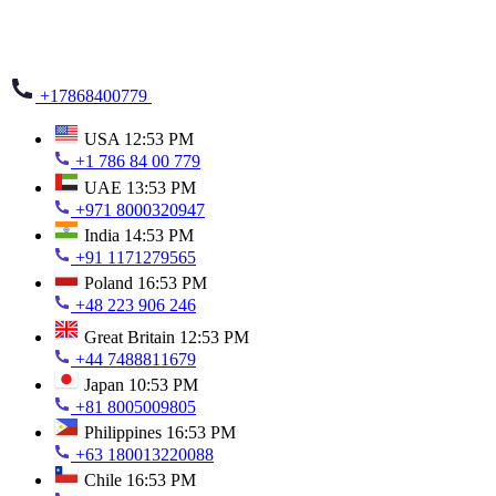
+17868400779
USA
12:53 PM
+1 786 84 00 779
UAE
13:53 PM
+971 8000320947
India
14:53 PM
+91 1171279565
Poland
16:53 PM
+48 223 906 246
Great Britain
12:53 PM
+44 7488811679
Japan
10:53 PM
+81 8005009805
Philippines
16:53 PM
+63 180013220088
Chile
16:53 PM