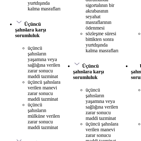
yurtdışında
sigortalının bir
kalma masrafları
akrabasının
seyahat
masraflarının
Üçüncü
ödenmesi
şahıslara karşı
sözleşme süresi
sorumluluk
bittikten sonra
yurtdışında
üçüncü
kalma masrafları
şahısların
yaşamına veya
sağlığına verilen
Üçüncü
zarar sonucu
şahıslara karşı
şahı
maddi tazminat
sorumluluk
soru
üçüncü şahıslara
verilen manevi
üçüncü
zarar sonucu
şahısların
maddi tazminat
yaşamına veya
üçüncü
sağlığına verilen
şahısların
zarar sonucu
mülküne verilen
maddi tazminat
zarar sonucu
üçüncü şahıslara
maddi tazminat
verilen manevi
zarar sonucu
maddi tazminat