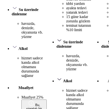
tıbbi yardım
ayakta tedavi
Su üzerinde
yatarak tedavi
dinlenme
15 güne kadar
zorunlu gözlem
havuzda,
teminat tutarının
denizde,
%10 limiti
okyanusta vb.
yüzme
Su üzerinde
dinlenme
dinl
Alkol
havuzda,
hizmet sadece
denizde,
kanda alkol
okyanusta vb.
olmaması
yüzme
durumunda
sağlanır
Alkol
Muafiyet
hizmet sadece
kanda alkol
Muafiyet 25%
olmaması
durumunda
Bu,
sağlanır
sigortalı bir