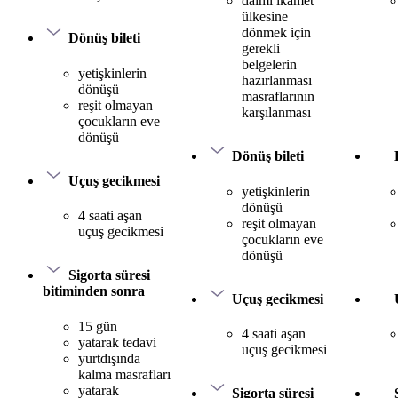
daimi ikamet
ülkesine
dönmek için
Dönüş bileti
gerekli
belgelerin
yetişkinlerin
hazırlanması
dönüşü
masraflarının
reşit olmayan
karşılanması
çocukların eve
dönüşü
Dönüş bileti
Uçuş gecikmesi
yetişkinlerin
dönüşü
4 saati aşan
reşit olmayan
uçuş gecikmesi
çocukların eve
dönüşü
Sigorta süresi
bitiminden sonra
Uçuş gecikmesi
15 gün
4 saati aşan
yatarak tedavi
uçuş gecikmesi
yurtdışında
kalma masrafları
yatarak
Sigorta süresi