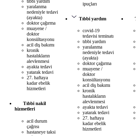
tıbbi yardım
ipuçları
yaralanma
nedeniyle tedavi
(ayakta)
Tıbbi yardım
doktor çağırma
muayene /
covid-19
doktor
tedavisi teminatı
konsültasyonu
tıbbi yardım
acil diş bakımı
yaralanma
kronik
nedeniyle tedavi
hastalıkların
(ayakta)
alevlenmesi
doktor çağırma
ayakta tedavi
muayene /
yatarak tedavi
doktor
27. haftaya
konsültasyonu
kadar ebelik
acil diş bakımı
hizmetleri
kronik
hastalıkların
alevlenmesi
Tıbbi nakil
ayakta tedavi
hizmetleri
yatarak tedavi
27. haftaya
acil durum
kadar ebelik
çağrısı
hizmetleri
hastaneye taksi