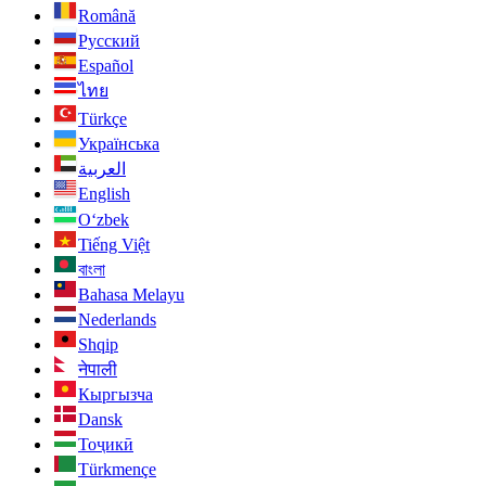
Română
Русский
Español
ไทย
Türkçe
Українська
العربية
English
O‘zbek
Tiếng Việt
বাংলা
Bahasa Melayu
Nederlands
Shqip
नेपाली
Кыргызча
Dansk
Тоҷикӣ
Türkmençe