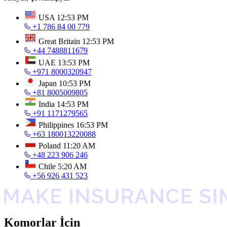
USA
12:53 PM
+1 786 84 00 779
Great Britain
12:53 PM
+44 7488811679
UAE
13:53 PM
+971 8000320947
Japan
10:53 PM
+81 8005009805
India
14:53 PM
+91 1171279565
Philippines
16:53 PM
+63 180013220088
Poland
11:20 AM
+48 223 906 246
Chile
5:20 AM
+56 926 431 523
Komorlar İçin