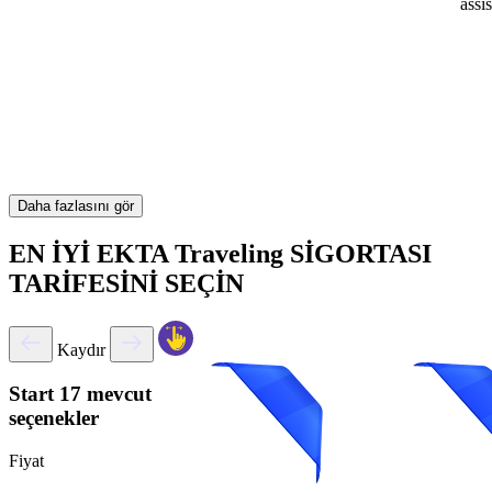
assi
Daha fazlasını gör
EN İYİ EKTA Traveling SİGORTASI
TARİFESİNİ SEÇİN
Kaydır
Start
17 mevcut
seçenekler
Fiyat