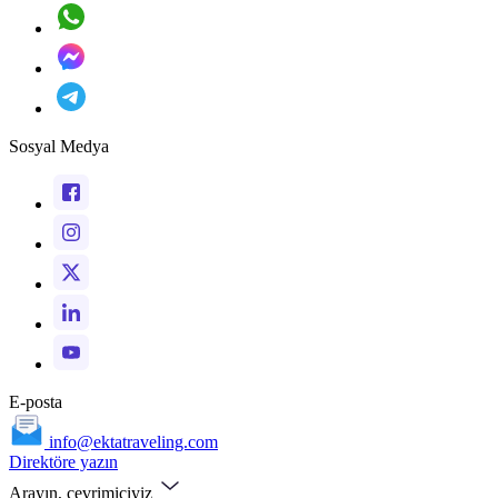
Sosyal Medya
E-posta
info@ektatraveling.com
Direktöre yazın
Arayın, çevrimiçiyiz