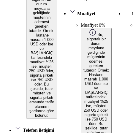
durum
meydana
geldiğinde
Muafiyet
müşterinin
ödemesi
Muafiyet 0%
gereken
tutardır. Örnek:
Bu,
Hastane
sigortalı bir
masrafı 1.000
durum
USD öder ise
meydana
ve
geldiğinde
BAŞLANGIÇ
müşterinin
tarifesindeki
ödemesi
muafiyet %25
gereken
ise, müşteri
tutardır. Örnek:
250 USD öder,
Hastane
sigorta şirketi
masrafı 1.000
ise 750 USD
USD öder ise
öder. Bu
ve
şekilde, tutar
BAŞLANGIÇ
müşteri ve
tarifesindeki
sigorta şirketi
muafiyet %25
arasında tarife
ise, müşteri
planının
250 USD öder,
şartlarına göre
sigorta şirketi
bölünür.
ise 750 USD
öder. Bu
şekilde, tutar
Telefon iletişimi
müşteri ve