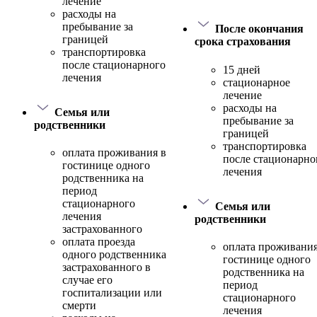
лечение
расходы на
пребывание за
После окончания
границей
срока страхования
транспортировка
после стационарного
15 дней
лечения
стационарное
лечение
расходы на
Семья или
пребывание за
родственники
границей
транспортировка
оплата проживания в
после стационарно
гостинице одного
лечения
родственника на
период
стационарного
Семья или
лечения
родственники
застрахованного
оплата проезда
оплата проживания
одного родственника
гостинице одного
застрахованного в
родственника на
случае его
период
госпитализации или
стационарного
смерти
лечения