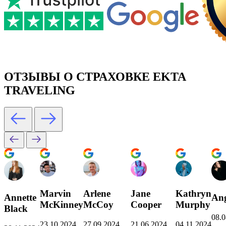
ОТЗЫВЫ О СТРАХОВКЕ EKTA
TRAVELING
Marvin
Arlene
Jane
Kathryn
Annette
Ang
McKinney
McCoy
Cooper
Murphy
Black
08.0
23.10.2024
27.09.2024
21.06.2024
04.11.2024