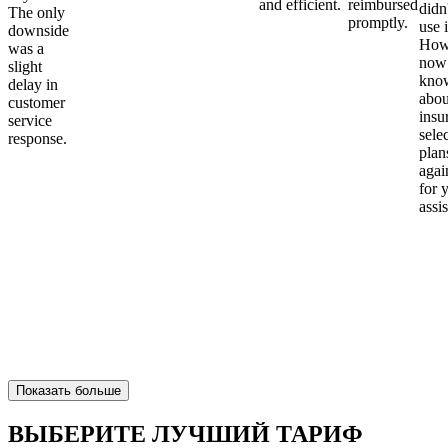
and efficient.
reimbursed
didn
The only
promptly.
use i
downside
Howe
was a
now
slight
kno
delay in
abou
customer
insu
service
sele
response.
plan
again
for 
assi
Показать больше
ВЫБЕРИТЕ ЛУЧШИЙ ТАРИФ