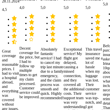
28.11.2024
5,0
4,0
5,0
5,0
5,0
4,5
Befo
Decent
Absolutely
Exceptional
This travel
purc
Great
coverage for
fantastic
service! My
insurance
insu
coverage
the price, but
service! I had
flight got
saved me a
aske
and
I had to
to cancel my
delayed,
lot of
Irina
reasonable
follow up
trip last minute
causing a
hassle
10qu
prices. I
multiple
due to a family
missed
when my
abou
had to visit
times to get
emergency,
connection,
luggage
cove
a hospital
my claim
and the claim
and they
was lost.
what
abroad,
processed.
process was
covered all
Their
incl
and
Customer
smooth and
the additional
customer
nece
everything
service could
quick. Highly
costs. Their
service
step
was
be improved.
recommended!
support team
was top-
reim
covered
was very
notch, and
detai
without
understanding
I got
Than
any issues.