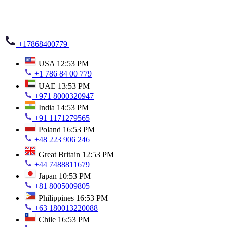
+17868400779
USA
12:53 PM
+1 786 84 00 779
UAE
13:53 PM
+971 8000320947
India
14:53 PM
+91 1171279565
Poland
16:53 PM
+48 223 906 246
Great Britain
12:53 PM
+44 7488811679
Japan
10:53 PM
+81 8005009805
Philippines
16:53 PM
+63 180013220088
Chile
16:53 PM