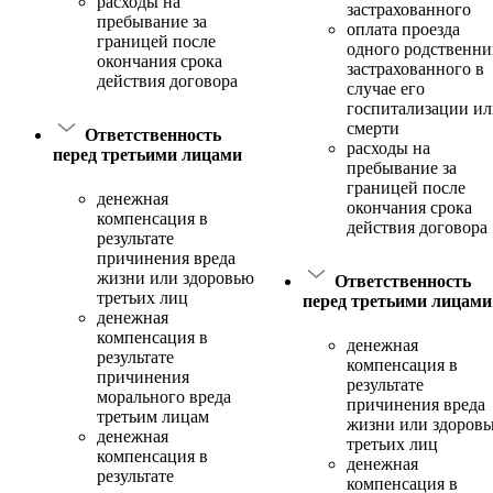
расходы на
застрахованного
пребывание за
оплата проезда
границей после
одного родственни
окончания срока
застрахованного в
действия договора
случае его
госпитализации и
смерти
Ответственность
расходы на
перед третьими лицами
пребывание за
границей после
денежная
окончания срока
компенсация в
действия договора
результате
причинения вреда
жизни или здоровью
Ответственность
третьих лиц
перед третьими лицами
денежная
компенсация в
денежная
результате
компенсация в
причинения
результате
морального вреда
причинения вреда
третьим лицам
жизни или здоров
денежная
третьих лиц
компенсация в
денежная
результате
компенсация в