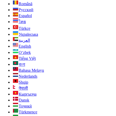
Română
Русский
Español
ไทย
Türkçe
Українська
العربية
English
O‘zbek
Tiếng Việt
বাংলা
Bahasa Melayu
Nederlands
Shqip
नेपाली
Кыргызча
Dansk
Тоҷикӣ
Türkmençe