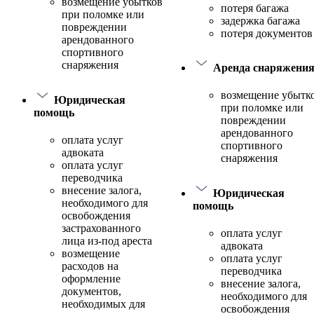
возмещение убытков
потеря багажа
при поломке или
задержка багажа
повреждении
потеря документов
арендованного
спортивного
снаряжения
Аренда снаряжени
возмещение убытк
Юридическая
при поломке или
помощь
повреждении
арендованного
оплата услуг
спортивного
адвоката
снаряжения
оплата услуг
переводчика
внесение залога,
Юридическая
необходимого для
помощь
освобождения
застрахованного
оплата услуг
лица из-под ареста
адвоката
возмещение
оплата услуг
расходов на
переводчика
оформление
внесение залога,
документов,
необходимого для
необходимых для
освобождения