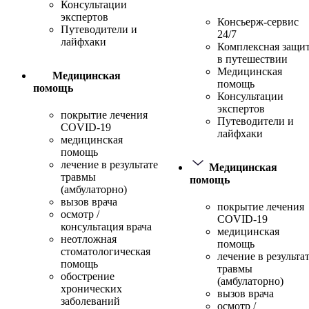
Консультации
экспертов
Консьерж-сервис
Путеводители и
24/7
лайфхаки
Комплексная защи
в путешествии
Медицинская
Медицинская
помощь
помощь
Консультации
экспертов
покрытие лечения
Путеводители и
COVID-19
лайфхаки
медицинская
помощь
лечение в результате
Медицинская
травмы
помощь
(амбулаторно)
вызов врача
покрытие лечения
осмотр /
COVID-19
консультация врача
медицинская
неотложная
помощь
стоматологическая
лечение в результа
помощь
травмы
обострение
(амбулаторно)
хронических
вызов врача
заболеваний
осмотр /