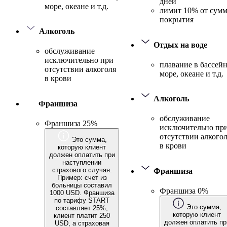
дней
море, океане и т.д.
лимит 10% от сум
покрытия
Алкоголь
Отдых на воде
обслуживание
исключительно при
плавание в бассейн
отсутствии алкоголя
море, океане и т.д.
в крови
Алкоголь
Франшиза
обслуживание
Франшиза 25%
исключительно пр
отсутствии алкого
Это сумма,
в крови
которую клиент
должен оплатить при
наступлении
страхового случая.
Франшиза
Пример: счет из
больницы составил
Франшиза 0%
1000 USD. Франшиза
по тарифу START
Это сумма,
составляет 25%,
которую клиент
клиент платит 250
должен оплатить пр
USD, а страховая