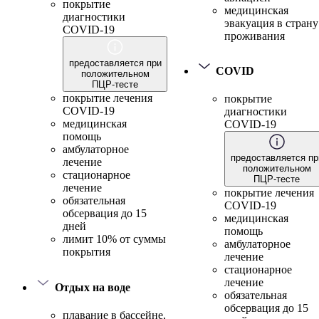
покрытие
медицинская
диагностики
эвакуация в страну
COVID-19
проживания
предоставляется при
COVID
положительном
ПЦР-тесте
покрытие лечения
покрытие
COVID-19
диагностики
медицинская
COVID-19
помощь
амбулаторное
предоставляется пр
лечение
положительном
стационарное
ПЦР-тесте
лечение
покрытие лечения
обязательная
COVID-19
обсервация до 15
медицинская
дней
помощь
лимит 10% от суммы
амбулаторное
покрытия
лечение
стационарное
лечение
Отдых на воде
обязательная
обсервация до 15
плавание в бассейне,