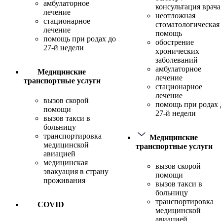
амбулаторное
консультация врача
лечение
неотложная
стационарное
стоматологическая
лечение
помощь
помощь при родах до
обострение
27-й недели
хронических
заболеваний
амбулаторное
Медицинские
лечение
транспортные услуги
стационарное
лечение
вызов скорой
помощь при родах 
помощи
27-й недели
вызов такси в
больницу
транспортировка
Медицинские
медицинской
транспортные услуги
авиацией
медицинская
вызов скорой
эвакуация в страну
помощи
проживания
вызов такси в
больницу
транспортировка
COVID
медицинской
авиацией