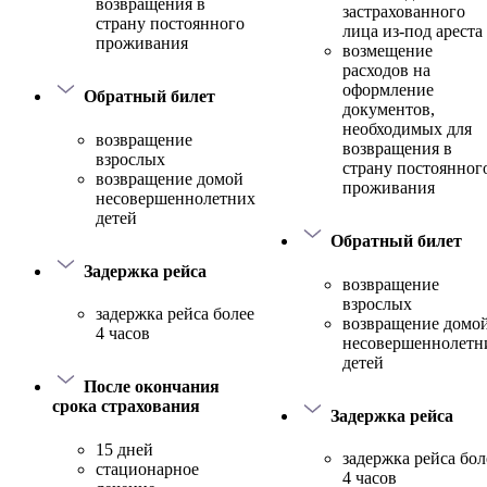
возвращения в
застрахованного
страну постоянного
лица из-под ареста
проживания
возмещение
расходов на
оформление
Обратный билет
документов,
необходимых для
возвращение
возвращения в
взрослых
страну постоянног
возвращение домой
проживания
несовершеннолетних
детей
Обратный билет
Задержка рейса
возвращение
взрослых
задержка рейса более
возвращение домо
4 часов
несовершеннолетн
детей
После окончания
срока страхования
Задержка рейса
15 дней
задержка рейса бол
стационарное
4 часов