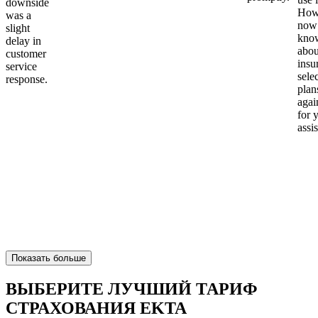
downside
Howe
was a
now
slight
kno
delay in
abou
customer
insu
service
sele
response.
plan
again
for 
assi
Показать больше
ВЫБЕРИТЕ ЛУЧШИЙ ТАРИФ
СТРАХОВАНИЯ EKTA