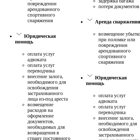
задержка багажа
повреждении
потеря документов
арендованного
спортивного
снаряжения
Аренда снаряжени
возмещение убытк
Юридическая
при поломке или
помощь
повреждении
арендованного
оплата услуг
спортивного
адвоката
снаряжения
оплата услуг
переводчика
внесение залога,
Юридическая
необходимого для
помощь
освобождения
застрахованного
оплата услуг
лица из-под ареста
адвоката
возмещение
оплата услуг
расходов на
переводчика
оформление
внесение залога,
документов,
необходимого для
необходимых для
освобождения
возвращения в
застрахованного
страну постоянного