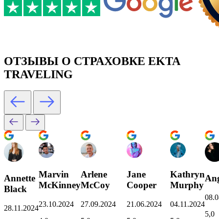
ОТЗЫВЫ О СТРАХОВКЕ EKTA
TRAVELING
Marvin
Arlene
Jane
Kathryn
Annette
Ang
McKinney
McCoy
Cooper
Murphy
Black
08.0
23.10.2024
27.09.2024
21.06.2024
04.11.2024
28.11.2024
5,0