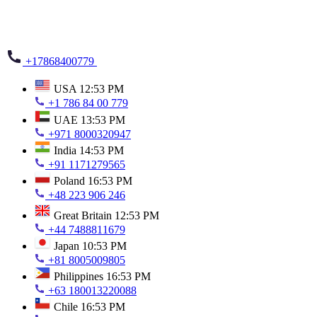
+17868400779
USA
12:53 PM
+1 786 84 00 779
UAE
13:53 PM
+971 8000320947
India
14:53 PM
+91 1171279565
Poland
16:53 PM
+48 223 906 246
Great Britain
12:53 PM
+44 7488811679
Japan
10:53 PM
+81 8005009805
Philippines
16:53 PM
+63 180013220088
Chile
16:53 PM