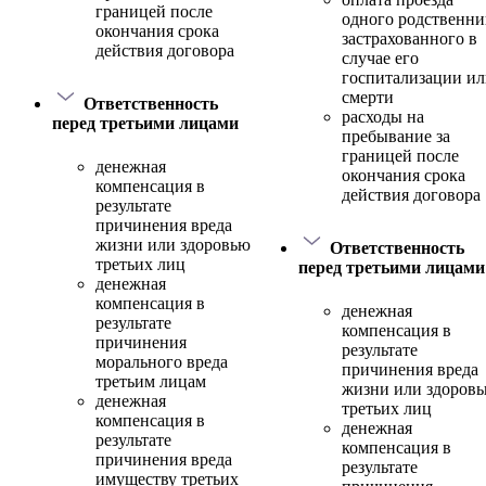
границей после
одного родственни
окончания срока
застрахованного в
действия договора
случае его
госпитализации и
смерти
Ответственность
расходы на
перед третьими лицами
пребывание за
границей после
денежная
окончания срока
компенсация в
действия договора
результате
причинения вреда
жизни или здоровью
Ответственность
третьих лиц
перед третьими лицами
денежная
компенсация в
денежная
результате
компенсация в
причинения
результате
морального вреда
причинения вреда
третьим лицам
жизни или здоров
денежная
третьих лиц
компенсация в
денежная
результате
компенсация в
причинения вреда
результате
имуществу третьих