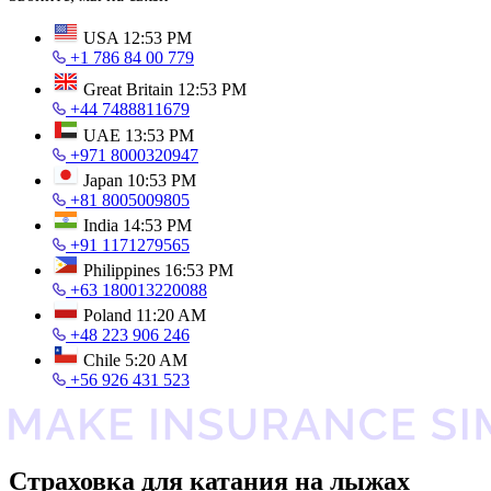
USA
12:53 PM
+1 786 84 00 779
Great Britain
12:53 PM
+44 7488811679
UAE
13:53 PM
+971 8000320947
Japan
10:53 PM
+81 8005009805
India
14:53 PM
+91 1171279565
Philippines
16:53 PM
+63 180013220088
Poland
11:20 AM
+48 223 906 246
Chile
5:20 AM
+56 926 431 523
Страховка для катания на лыжах