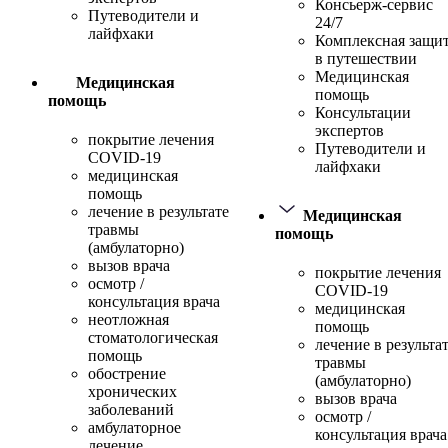
Консьерж-сервис
Путеводители и
24/7
лайфхаки
Комплексная защи
в путешествии
Медицинская
Медицинская
помощь
помощь
Консультации
экспертов
покрытие лечения
Путеводители и
COVID-19
лайфхаки
медицинская
помощь
лечение в результате
Медицинская
травмы
помощь
(амбулаторно)
вызов врача
покрытие лечения
осмотр /
COVID-19
консультация врача
медицинская
неотложная
помощь
стоматологическая
лечение в результа
помощь
травмы
обострение
(амбулаторно)
хронических
вызов врача
заболеваний
осмотр /
амбулаторное
консультация врача
лечение