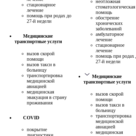
неотложная
стационарное
стоматологическая
лечение
помощь
помощь при родах до
обострение
27-й недели
хронических
заболеваний
амбулаторное
Медицинские
лечение
транспортные услуги
стационарное
лечение
вызов скорой
помощь при родах 
помощи
27-й недели
вызов такси в
больницу
транспортировка
Медицинские
медицинской
транспортные услуги
авиацией
медицинская
вызов скорой
эвакуация в страну
помощи
проживания
вызов такси в
больницу
транспортировка
COVID
медицинской
авиацией
покрытие
медицинская
диагностики