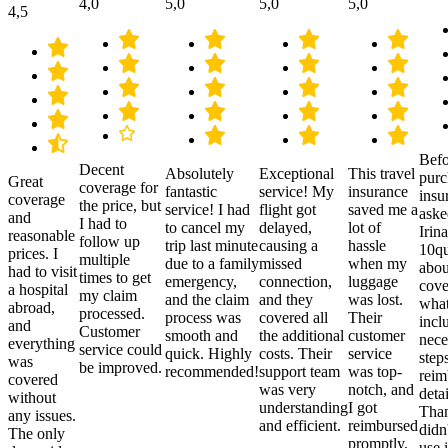
4,0
5,0
5,0
5,0
4,5
Befo
Decent
Absolutely
Exceptional
This travel
purc
Great
coverage for
fantastic
service! My
insurance
insu
coverage
the price, but
service! I had
flight got
saved me a
aske
and
I had to
to cancel my
delayed,
lot of
Irina
reasonable
follow up
trip last minute
causing a
hassle
10qu
prices. I
multiple
due to a family
missed
when my
abou
had to visit
times to get
emergency,
connection,
luggage
cove
a hospital
my claim
and the claim
and they
was lost.
what
abroad,
processed.
process was
covered all
Their
incl
and
Customer
smooth and
the additional
customer
nece
everything
service could
quick. Highly
costs. Their
service
step
was
be improved.
recommended!
support team
was top-
reim
covered
was very
notch, and
detai
without
understanding
I got
Than
any issues.
and efficient.
reimbursed
didn
The only
promptly.
use i