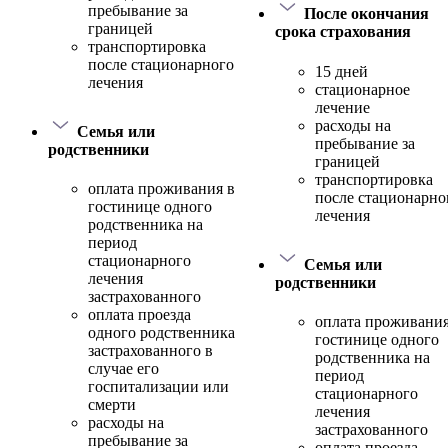
пребывание за
После окончания
границей
срока страхования
транспортировка
после стационарного
15 дней
лечения
стационарное
лечение
расходы на
Семья или
пребывание за
родственники
границей
транспортировка
оплата проживания в
после стационарно
гостинице одного
лечения
родственника на
период
стационарного
Семья или
лечения
родственники
застрахованного
оплата проезда
оплата проживания
одного родственника
гостинице одного
застрахованного в
родственника на
случае его
период
госпитализации или
стационарного
смерти
лечения
расходы на
застрахованного
пребывание за
оплата проезда