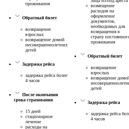
лица из-под ареста
проживания
возмещение
расходов на
оформление
Обратный билет
документов,
необходимых для
возвращение
возвращения в
взрослых
страну постоянног
возвращение домой
проживания
несовершеннолетних
детей
Обратный билет
Задержка рейса
возвращение
взрослых
задержка рейса более
возвращение домо
4 часов
несовершеннолетн
детей
После окончания
срока страхования
Задержка рейса
15 дней
задержка рейса бол
стационарное
4 часов
лечение
расходы на