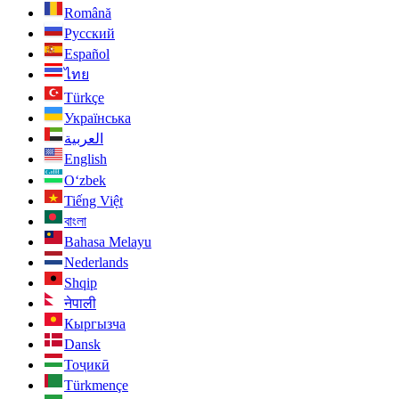
Română
Русский
Español
ไทย
Türkçe
Українська
العربية
English
O‘zbek
Tiếng Việt
বাংলা
Bahasa Melayu
Nederlands
Shqip
नेपाली
Кыргызча
Dansk
Тоҷикӣ
Türkmençe