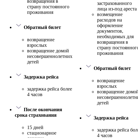
возвращения в
застрахованного
страну постоянного
лица из-под ареста
проживания
возмещение
расходов на
оформление
Обратный билет
документов,
необходимых для
возвращение
возвращения в
взрослых
страну постоянног
возвращение домой
проживания
несовершеннолетних
детей
Обратный билет
Задержка рейса
возвращение
взрослых
задержка рейса более
возвращение домо
4 часов
несовершеннолетн
детей
После окончания
срока страхования
Задержка рейса
15 дней
задержка рейса бол
стационарное
4 часов