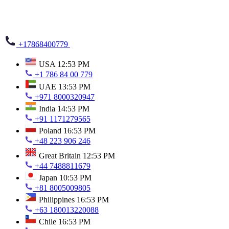
+17868400779
USA
12:53 PM
+1 786 84 00 779
UAE
13:53 PM
+971 8000320947
India
14:53 PM
+91 1171279565
Poland
16:53 PM
+48 223 906 246
Great Britain
12:53 PM
+44 7488811679
Japan
10:53 PM
+81 8005009805
Philippines
16:53 PM
+63 180013220088
Chile
16:53 PM