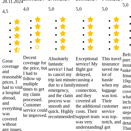
28.11.2024
5,0
4,0
5,0
5,0
5,0
4,5
Befo
Decent
Absolutely
Exceptional
This travel
purc
Great
coverage for
fantastic
service! My
insurance
insu
coverage
the price, but
service! I had
flight got
saved me a
aske
and
I had to
to cancel my
delayed,
lot of
Irina
reasonable
follow up
trip last minute
causing a
hassle
10qu
prices. I
multiple
due to a family
missed
when my
abou
had to visit
times to get
emergency,
connection,
luggage
cove
a hospital
my claim
and the claim
and they
was lost.
what
abroad,
processed.
process was
covered all
Their
incl
and
Customer
smooth and
the additional
customer
nece
everything
service could
quick. Highly
costs. Their
service
step
was
be improved.
recommended!
support team
was top-
reim
covered
was very
notch, and
detai
without
understanding
I got
Than
any issues.