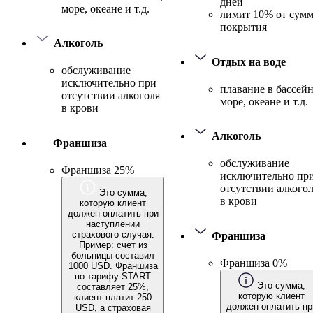
дней
море, океане и т.д.
лимит 10% от сум
покрытия
Алкоголь
Отдых на воде
обслуживание
исключительно при
плавание в бассейн
отсутствии алкоголя
море, океане и т.д.
в крови
Алкоголь
Франшиза
обслуживание
Франшиза 25%
исключительно пр
отсутствии алкого
Это сумма,
в крови
которую клиент
должен оплатить при
наступлении
страхового случая.
Франшиза
Пример: счет из
больницы составил
Франшиза 0%
1000 USD. Франшиза
по тарифу START
Это сумма,
составляет 25%,
которую клиент
клиент платит 250
должен оплатить пр
USD, а страховая