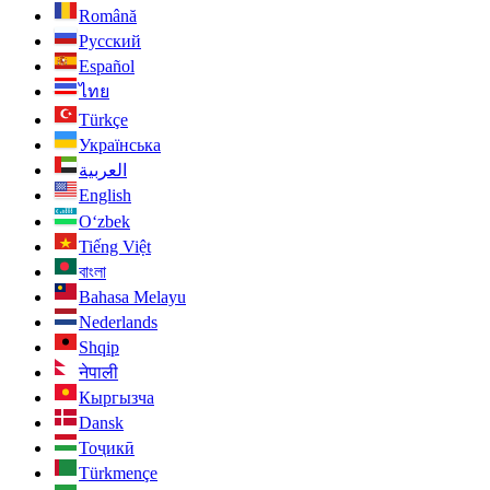
Română
Русский
Español
ไทย
Türkçe
Українська
العربية
English
O‘zbek
Tiếng Việt
বাংলা
Bahasa Melayu
Nederlands
Shqip
नेपाली
Кыргызча
Dansk
Тоҷикӣ
Türkmençe