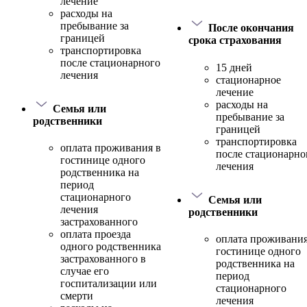
лечение
расходы на
пребывание за
После окончания
границей
срока страхования
транспортировка
после стационарного
15 дней
лечения
стационарное
лечение
расходы на
Семья или
пребывание за
родственники
границей
транспортировка
оплата проживания в
после стационарно
гостинице одного
лечения
родственника на
период
стационарного
Семья или
лечения
родственники
застрахованного
оплата проезда
оплата проживания
одного родственника
гостинице одного
застрахованного в
родственника на
случае его
период
госпитализации или
стационарного
смерти
лечения