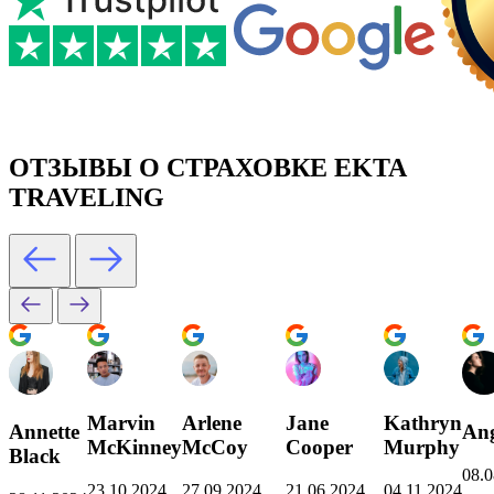
ОТЗЫВЫ О СТРАХОВКЕ EKTA
TRAVELING
Marvin
Arlene
Jane
Kathryn
Annette
Ang
McKinney
McCoy
Cooper
Murphy
Black
08.0
23.10.2024
27.09.2024
21.06.2024
04.11.2024