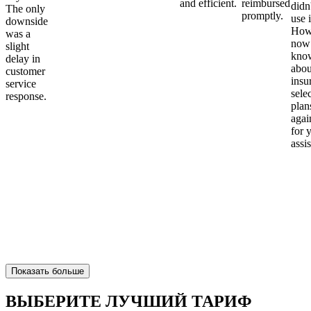
and efficient.
reimbursed
didn
The only
promptly.
use i
downside
Howe
was a
now
slight
kno
delay in
abou
customer
insu
service
sele
response.
plan
again
for 
assi
Показать больше
ВЫБЕРИТЕ ЛУЧШИЙ ТАРИФ