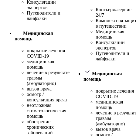
Консультации
экспертов
Консьерж-сервис
Путеводители и
24/7
лайфхаки
Комплексная защи
в путешествии
Медицинская
Медицинская
помощь
помощь
Консультации
экспертов
покрытие лечения
Путеводители и
COVID-19
лайфхаки
медицинская
помощь
лечение в результате
Медицинская
травмы
помощь
(амбулаторно)
вызов врача
покрытие лечения
осмотр /
COVID-19
консультация врача
медицинская
неотложная
помощь
стоматологическая
лечение в результа
помощь
травмы
обострение
(амбулаторно)
хронических
вызов врача
заболеваний
осмотр /