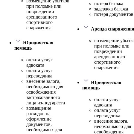
возмещение убытков
потеря багажа
при поломке или
задержка багажа
повреждении
потеря документов
арендованного
спортивного
снаряжения
Аренда снаряжени
возмещение убытк
Юридическая
при поломке или
помощь
повреждении
арендованного
оплата услуг
спортивного
адвоката
снаряжения
оплата услуг
переводчика
внесение залога,
Юридическая
необходимого для
помощь
освобождения
застрахованного
оплата услуг
лица из-под ареста
адвоката
возмещение
оплата услуг
расходов на
переводчика
оформление
внесение залога,
документов,
необходимого для
необходимых для
освобождения