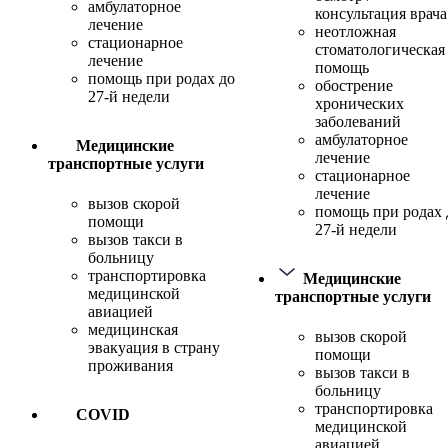
амбулаторное
консультация врача
лечение
неотложная
стационарное
стоматологическая
лечение
помощь
помощь при родах до
обострение
27-й недели
хронических
заболеваний
амбулаторное
Медицинские
лечение
транспортные услуги
стационарное
лечение
вызов скорой
помощь при родах 
помощи
27-й недели
вызов такси в
больницу
транспортировка
Медицинские
медицинской
транспортные услуги
авиацией
медицинская
вызов скорой
эвакуация в страну
помощи
проживания
вызов такси в
больницу
транспортировка
COVID
медицинской
авиацией