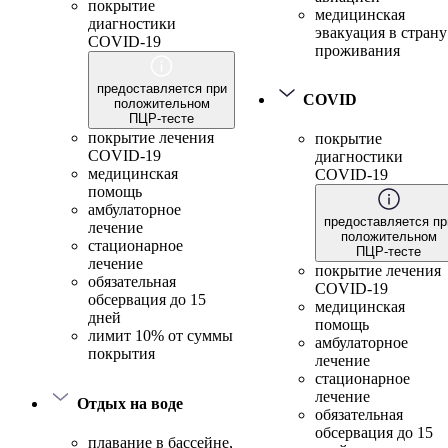
покрытие
медицинская
диагностики
эвакуация в страну
COVID-19
проживания
предоставляется при
COVID
положительном
ПЦР-тесте
покрытие лечения
покрытие
COVID-19
диагностики
медицинская
COVID-19
помощь
амбулаторное
предоставляется пр
лечение
положительном
стационарное
ПЦР-тесте
лечение
покрытие лечения
обязательная
COVID-19
обсервация до 15
медицинская
дней
помощь
лимит 10% от суммы
амбулаторное
покрытия
лечение
стационарное
лечение
Отдых на воде
обязательная
обсервация до 15
плавание в бассейне,