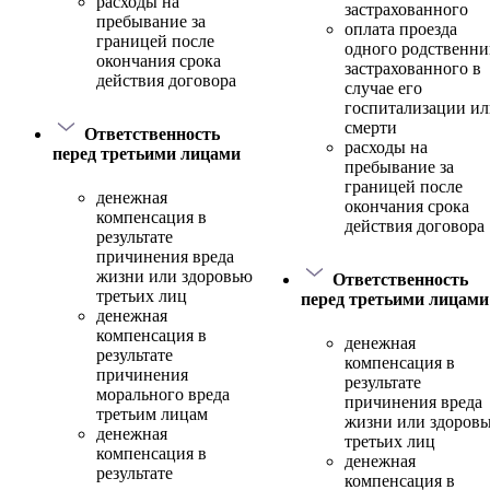
расходы на
застрахованного
пребывание за
оплата проезда
границей после
одного родственни
окончания срока
застрахованного в
действия договора
случае его
госпитализации и
смерти
Ответственность
расходы на
перед третьими лицами
пребывание за
границей после
денежная
окончания срока
компенсация в
действия договора
результате
причинения вреда
жизни или здоровью
Ответственность
третьих лиц
перед третьими лицами
денежная
компенсация в
денежная
результате
компенсация в
причинения
результате
морального вреда
причинения вреда
третьим лицам
жизни или здоров
денежная
третьих лиц
компенсация в
денежная
результате
компенсация в