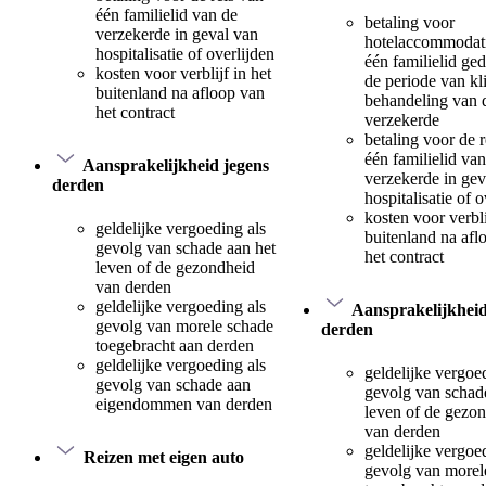
één familielid van de
betaling voor
verzekerde in geval van
hotelaccommodat
hospitalisatie of overlijden
één familielid ge
kosten voor verblijf in het
de periode van kl
buitenland na afloop van
behandeling van 
het contract
verzekerde
betaling voor de r
één familielid va
Aansprakelijkheid jegens
verzekerde in gev
derden
hospitalisatie of o
kosten voor verbli
geldelijke vergoeding als
buitenland na afl
gevolg van schade aan het
het contract
leven of de gezondheid
van derden
geldelijke vergoeding als
Aansprakelijkheid
gevolg van morele schade
derden
toegebracht aan derden
geldelijke vergoeding als
geldelijke vergoe
gevolg van schade aan
gevolg van schad
eigendommen van derden
leven of de gezo
van derden
geldelijke vergoe
Reizen met eigen auto
gevolg van morel