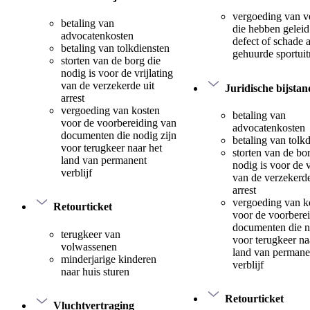
vergoeding van v
betaling van
die hebben geleid
advocatenkosten
defect of schade 
betaling van tolkdiensten
gehuurde sportuit
storten van de borg die
nodig is voor de vrijlating
van de verzekerde uit
Juridische bijstan
arrest
vergoeding van kosten
betaling van
voor de voorbereiding van
advocatenkosten
documenten die nodig zijn
betaling van tolk
voor terugkeer naar het
storten van de bo
land van permanent
nodig is voor de v
verblijf
van de verzekerde
arrest
vergoeding van k
Retourticket
voor de voorbere
documenten die n
terugkeer van
voor terugkeer na
volwassenen
land van permane
minderjarige kinderen
verblijf
naar huis sturen
Retourticket
Vluchtvertraging