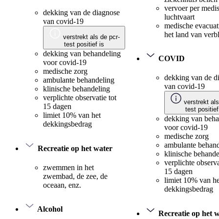
vervoer per medi
dekking van de diagnose
luchtvaart
van covid-19
medische evacuat
het land van verbl
verstrekt als de pcr-
test positief is
dekking van behandeling
COVID
voor covid-19
medische zorg
dekking van de d
ambulante behandeling
van covid-19
klinische behandeling
verplichte observatie tot
verstrekt als
15 dagen
test positief
limiet 10% van het
dekking van beha
dekkingsbedrag
voor covid-19
medische zorg
ambulante behand
Recreatie op het water
klinische behande
verplichte observa
zwemmen in het
15 dagen
zwembad, de zee, de
limiet 10% van he
oceaan, enz.
dekkingsbedrag
Alcohol
Recreatie op het 