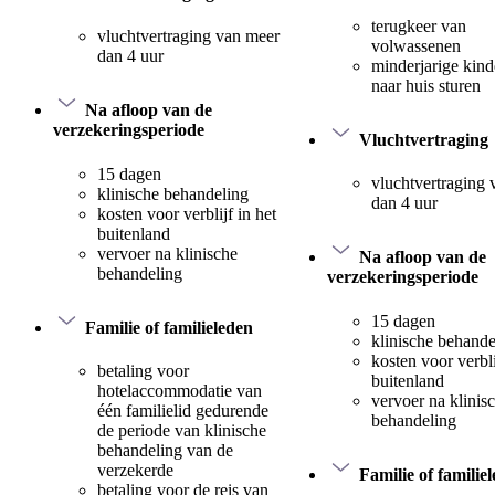
terugkeer van
vluchtvertraging van meer
volwassenen
dan 4 uur
minderjarige kind
naar huis sturen
Na afloop van de
verzekeringsperiode
Vluchtvertraging
15 dagen
vluchtvertraging
klinische behandeling
dan 4 uur
kosten voor verblijf in het
buitenland
vervoer na klinische
Na afloop van de
behandeling
verzekeringsperiode
15 dagen
Familie of familieleden
klinische behande
kosten voor verbli
betaling voor
buitenland
hotelaccommodatie van
vervoer na klinis
één familielid gedurende
behandeling
de periode van klinische
behandeling van de
verzekerde
Familie of familie
betaling voor de reis van