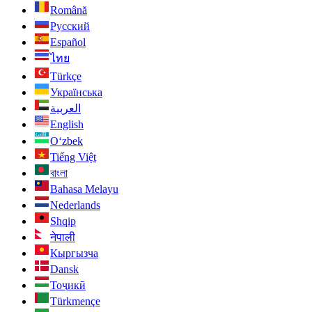
Română
Русский
Español
ไทย
Türkçe
Українська
العربية
English
O‘zbek
Tiếng Việt
বাংলা
Bahasa Melayu
Nederlands
Shqip
नेपाली
Кыргызча
Dansk
Тоҷикӣ
Türkmençe