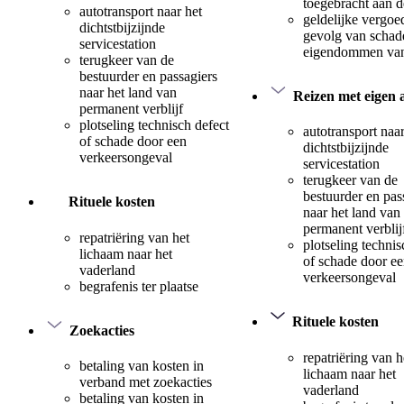
toegebracht aan 
autotransport naar het
geldelijke vergoe
dichtstbijzijnde
gevolg van schad
servicestation
eigendommen van
terugkeer van de
bestuurder en passagiers
naar het land van
Reizen met eigen 
permanent verblijf
plotseling technisch defect
autotransport naar
of schade door een
dichtstbijzijnde
verkeersongeval
servicestation
terugkeer van de
bestuurder en pas
Rituele kosten
naar het land van
permanent verblij
repatriëring van het
plotseling technis
lichaam naar het
of schade door e
vaderland
verkeersongeval
begrafenis ter plaatse
Rituele kosten
Zoekacties
repatriëring van h
betaling van kosten in
lichaam naar het
verband met zoekacties
vaderland
betaling van kosten in