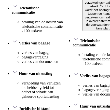
verzekeringsmaat
betaalt 750 US
Telefonische
wordt het bedrag 
communicatie
tussen de klant
verzekeringsmaat
in overeenstemm
betaling van de kosten van
de voorwaarden 
telefonische communicatie
tariefplan
- 100 usd/eur
Telefonische
Verlies van bagage
communicatie
verlies van bagage
betaling van de k
bagagevertraging
telefonische com
verlies van documenten
- 100 usd/eur
Huur van uitrusting
Verlies van bagag
vergoeding van verliezen
verlies van bagag
die hebben geleid tot
bagagevertraging
defect of schade aan
verlies van docu
gehuurde sportuitrusting
Huur van uitrusti
Juridische bijstand