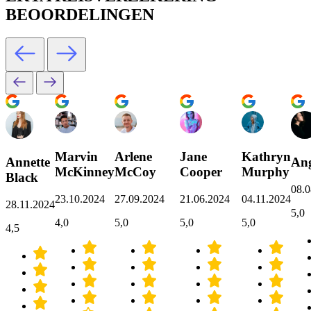
BEOORDELINGEN
Marvin
Arlene
Jane
Kathryn
Annette
Ang
McKinney
McCoy
Cooper
Murphy
Black
08.0
23.10.2024
27.09.2024
21.06.2024
04.11.2024
28.11.2024
5,0
4,0
5,0
5,0
5,0
4,5