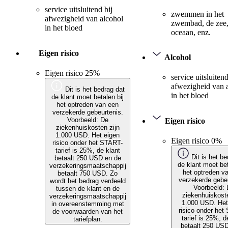
service uitsluitend bij
zwemmen in het
afwezigheid van alcohol
zwembad, de zee,
in het bloed
oceaan, enz.
Eigen risico
Alcohol
Eigen risico 25%
service uitsluitend
afwezigheid van 
Dit is het bedrag dat
in het bloed
de klant moet betalen bij
het optreden van een
verzekerde gebeurtenis.
Voorbeeld: De
Eigen risico
ziekenhuiskosten zijn
1.000 USD. Het eigen
Eigen risico 0%
risico onder het START-
tarief is 25%, de klant
Dit is het be
betaalt 250 USD en de
de klant moet bet
verzekeringsmaatschappij
het optreden v
betaalt 750 USD. Zo
verzekerde gebeu
wordt het bedrag verdeeld
Voorbeeld:
tussen de klant en de
ziekenhuiskoste
verzekeringsmaatschappij
1.000 USD. Het
in overeenstemming met
risico onder het
de voorwaarden van het
tarief is 25%, d
tariefplan.
betaalt 250 US