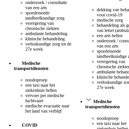
onderzoek / consultatie
van een arts
dekking van beha
spoedeisende
voor covid-19
tandheelkundige zorg
medische zorg
verergering van
behandeling als 
chronische ziekten
van letsel (ambul
ambulante behandeling
een arts bellen
klinische behandeling
onderzoek / consu
verloskundige zorg tot de
van een arts
27e week
spoedeisende
tandheelkundige 
verergering van
Medische
chronische ziekte
transportdiensten
ambulante behand
klinische behande
noodoproep
verloskundige zor
een taxi naar het
27e week
ziekenhuis bellen
vervoer per medische
luchtvaart
Medische
medische evacuatie naar
transportdiensten
het land van verblijf
noodoproep
een taxi naar het
COVID
ziekenhuis bellen