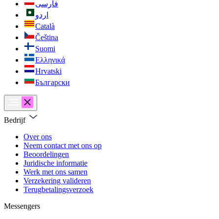
فارسی
اردو
Català
Čeština
Suomi
Ελληνικά
Hrvatski
Български
Bedrijf
Over ons
Neem contact met ons op
Beoordelingen
Juridische informatie
Werk met ons samen
Verzekering valideren
Terugbetalingsverzoek
Messengers