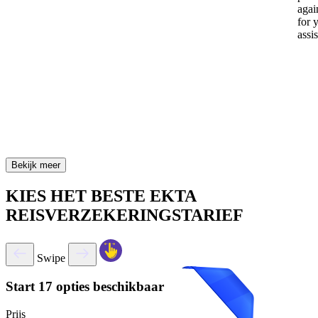
again
for 
assi
Bekijk meer
KIES HET BESTE EKTA
REISVERZEKERINGSTARIEF
Swipe
Start
17 opties beschikbaar
Prijs