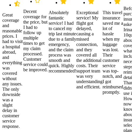
Befo
Decent
Absolutely
Exceptional
This travel
purc
Great
coverage for
fantastic
service! My
insurance
insu
coverage
the price, but
service! I had
flight got
saved me a
aske
and
I had to
to cancel my
delayed,
lot of
Irina
reasonable
follow up
trip last minute
causing a
hassle
10qu
prices. I
multiple
due to a family
missed
when my
abou
had to visit
times to get
emergency,
connection,
luggage
cove
a hospital
my claim
and the claim
and they
was lost.
what
abroad,
processed.
process was
covered all
Their
incl
and
Customer
smooth and
the additional
customer
nece
everything
service could
quick. Highly
costs. Their
service
step
was
be improved.
recommended!
support team
was top-
reim
covered
was very
notch, and
detai
without
understanding
I got
Than
any issues.
and efficient.
reimbursed
didn
The only
promptly.
use i
downside
Howe
was a
now
slight
kno
delay in
abou
customer
insu
service
sele
response.
plan