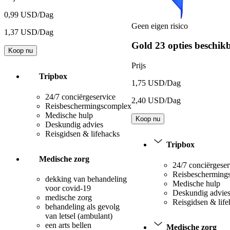
0,99 USD/Dag
Geen eigen risico
1,37 USD/Dag
Gold
23 opties beschik
Koop nu
Prijs
Tripbox
1,75 USD/Dag
24/7 conciërgeservice
2,40 USD/Dag
Reisbeschermingscomplex
Medische hulp
Koop nu
Deskundig advies
Reisgidsen & lifehacks
Tripbox
Medische zorg
24/7 conciërgeser
Reisbescherming
dekking van behandeling
Medische hulp
voor covid-19
Deskundig advie
medische zorg
Reisgidsen & lif
behandeling als gevolg
van letsel (ambulant)
een arts bellen
Medische zorg