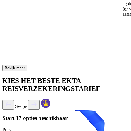
again
for 
assi
Bekijk meer
KIES HET BESTE EKTA
REISVERZEKERINGSTARIEF
Swipe
Start
17 opties beschikbaar
Prijs