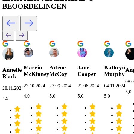
BEOORDELINGEN
Marvin
Arlene
Jane
Kathryn
Annette
Ang
McKinney
McCoy
Cooper
Murphy
Black
08.0
23.10.2024
27.09.2024
21.06.2024
04.11.2024
28.11.2024
5,0
4,0
5,0
5,0
5,0
4,5