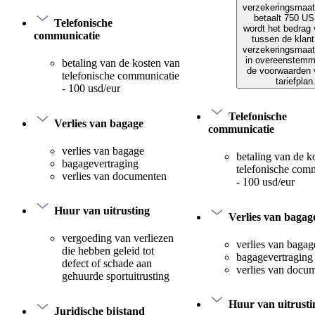
verzekeringsmaat
betaalt 750 US
Telefonische
wordt het bedrag 
communicatie
tussen de klant
verzekeringsmaat
in overeenstemm
betaling van de kosten van
de voorwaarden 
telefonische communicatie
tariefplan
- 100 usd/eur
Telefonische
Verlies van bagage
communicatie
verlies van bagage
betaling van de k
bagagevertraging
telefonische com
verlies van documenten
- 100 usd/eur
Huur van uitrusting
Verlies van bagag
vergoeding van verliezen
verlies van bagag
die hebben geleid tot
bagagevertraging
defect of schade aan
verlies van docu
gehuurde sportuitrusting
Huur van uitrusti
Juridische bijstand