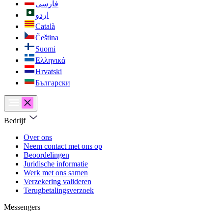
فارسی
اردو
Català
Čeština
Suomi
Ελληνικά
Hrvatski
Български
Bedrijf
Over ons
Neem contact met ons op
Beoordelingen
Juridische informatie
Werk met ons samen
Verzekering valideren
Terugbetalingsverzoek
Messengers