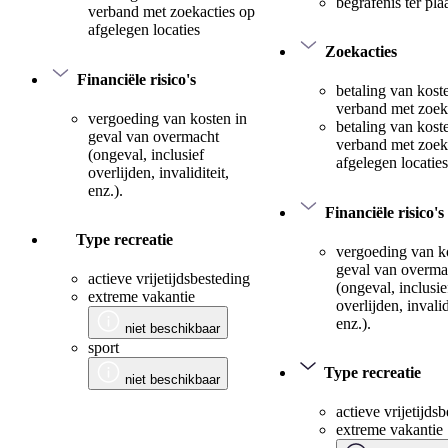
begrafenis ter pla
verband met zoekacties op
afgelegen locaties
Zoekacties
Financiële risico's
betaling van kost
verband met zoek
vergoeding van kosten in
betaling van kost
geval van overmacht
verband met zoek
(ongeval, inclusief
afgelegen locaties
overlijden, invaliditeit,
enz.).
Financiële risico's
Type recreatie
vergoeding van k
geval van overma
actieve vrijetijdsbesteding
(ongeval, inclusie
extreme vakantie
overlijden, invalid
enz.).
niet beschikbaar
sport
Type recreatie
niet beschikbaar
actieve vrijetijds
extreme vakantie