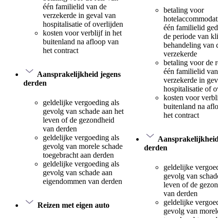
één familielid van de
betaling voor
verzekerde in geval van
hotelaccommodat
hospitalisatie of overlijden
één familielid ge
kosten voor verblijf in het
de periode van kl
buitenland na afloop van
behandeling van 
het contract
verzekerde
betaling voor de r
één familielid va
Aansprakelijkheid jegens
verzekerde in gev
derden
hospitalisatie of o
kosten voor verbli
geldelijke vergoeding als
buitenland na afl
gevolg van schade aan het
het contract
leven of de gezondheid
van derden
geldelijke vergoeding als
Aansprakelijkheid
gevolg van morele schade
derden
toegebracht aan derden
geldelijke vergoeding als
geldelijke vergoe
gevolg van schade aan
gevolg van schad
eigendommen van derden
leven of de gezo
van derden
geldelijke vergoe
Reizen met eigen auto
gevolg van morel