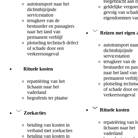
toegebracht aan 
autotransport naar het
geldelijke vergoe
dichtstbijzijnde
gevolg van schad
servicestation
eigendommen van
terugkeer van de
bestuurder en passagiers
naar het land van
Reizen met eigen 
permanent verblijf
plotseling technisch defect
autotransport naar
of schade door een
dichtstbijzijnde
verkeersongeval
servicestation
terugkeer van de
bestuurder en pas
Rituele kosten
naar het land van
permanent verblij
repatriëring van het
plotseling technis
lichaam naar het
of schade door e
vaderland
verkeersongeval
begrafenis ter plaatse
Rituele kosten
Zoekacties
repatriëring van h
betaling van kosten in
lichaam naar het
verband met zoekacties
vaderland
betaling van kosten in