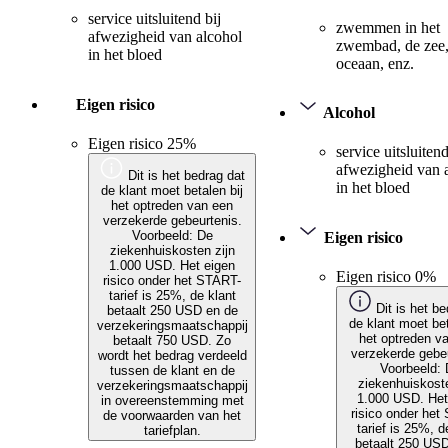
service uitsluitend bij
zwemmen in het
afwezigheid van alcohol
zwembad, de zee,
in het bloed
oceaan, enz.
Eigen risico
Alcohol
Eigen risico 25%
service uitsluitend
afwezigheid van 
Dit is het bedrag dat
in het bloed
de klant moet betalen bij
het optreden van een
verzekerde gebeurtenis.
Voorbeeld: De
Eigen risico
ziekenhuiskosten zijn
1.000 USD. Het eigen
Eigen risico 0%
risico onder het START-
tarief is 25%, de klant
Dit is het be
betaalt 250 USD en de
de klant moet bet
verzekeringsmaatschappij
het optreden v
betaalt 750 USD. Zo
verzekerde gebeu
wordt het bedrag verdeeld
Voorbeeld:
tussen de klant en de
ziekenhuiskoste
verzekeringsmaatschappij
1.000 USD. Het
in overeenstemming met
risico onder het
de voorwaarden van het
tarief is 25%, d
tariefplan.
betaalt 250 US