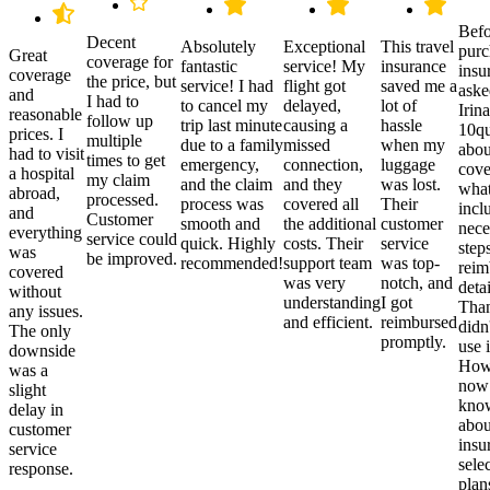
Befo
Decent
Absolutely
Exceptional
This travel
purc
Great
coverage for
fantastic
service! My
insurance
insu
coverage
the price, but
service! I had
flight got
saved me a
aske
and
I had to
to cancel my
delayed,
lot of
Irina
reasonable
follow up
trip last minute
causing a
hassle
10qu
prices. I
multiple
due to a family
missed
when my
abou
had to visit
times to get
emergency,
connection,
luggage
cove
a hospital
my claim
and the claim
and they
was lost.
what
abroad,
processed.
process was
covered all
Their
incl
and
Customer
smooth and
the additional
customer
nece
everything
service could
quick. Highly
costs. Their
service
step
was
be improved.
recommended!
support team
was top-
reim
covered
was very
notch, and
detai
without
understanding
I got
Than
any issues.
and efficient.
reimbursed
didn
The only
promptly.
use i
downside
Howe
was a
now
slight
kno
delay in
abou
customer
insu
service
sele
response.
plan