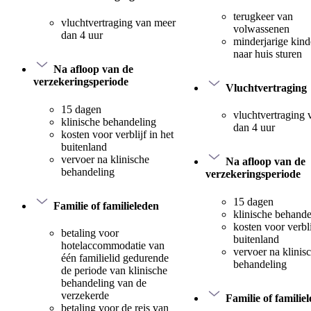
terugkeer van
vluchtvertraging van meer
volwassenen
dan 4 uur
minderjarige kind
naar huis sturen
Na afloop van de
verzekeringsperiode
Vluchtvertraging
15 dagen
vluchtvertraging
klinische behandeling
dan 4 uur
kosten voor verblijf in het
buitenland
vervoer na klinische
Na afloop van de
behandeling
verzekeringsperiode
15 dagen
Familie of familieleden
klinische behande
kosten voor verbli
betaling voor
buitenland
hotelaccommodatie van
vervoer na klinis
één familielid gedurende
behandeling
de periode van klinische
behandeling van de
verzekerde
Familie of familie
betaling voor de reis van