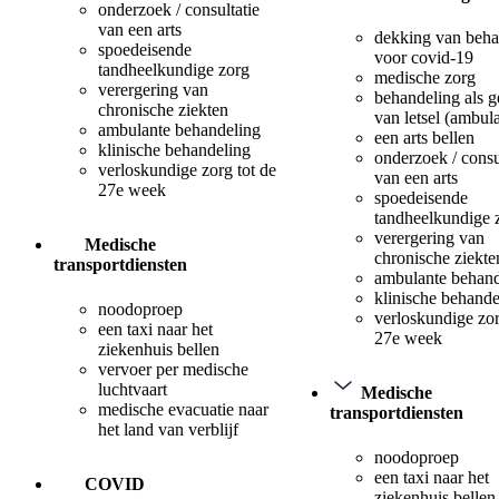
onderzoek / consultatie
van een arts
dekking van beha
spoedeisende
voor covid-19
tandheelkundige zorg
medische zorg
verergering van
behandeling als 
chronische ziekten
van letsel (ambul
ambulante behandeling
een arts bellen
klinische behandeling
onderzoek / consu
verloskundige zorg tot de
van een arts
27e week
spoedeisende
tandheelkundige 
verergering van
Medische
chronische ziekte
transportdiensten
ambulante behand
klinische behande
noodoproep
verloskundige zor
een taxi naar het
27e week
ziekenhuis bellen
vervoer per medische
luchtvaart
Medische
medische evacuatie naar
transportdiensten
het land van verblijf
noodoproep
een taxi naar het
COVID
ziekenhuis bellen