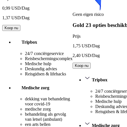
0,99 USD/Dag
Geen eigen risico
1,37 USD/Dag
Gold
23 opties beschik
Koop nu
Prijs
Tripbox
1,75 USD/Dag
24/7 conciërgeservice
2,40 USD/Dag
Reisbeschermingscomplex
Medische hulp
Koop nu
Deskundig advies
Reisgidsen & lifehacks
Tripbox
Medische zorg
24/7 conciërgeser
Reisbescherming
dekking van behandeling
Medische hulp
voor covid-19
Deskundig advie
medische zorg
Reisgidsen & lif
behandeling als gevolg
van letsel (ambulant)
een arts bellen
Medische zorg