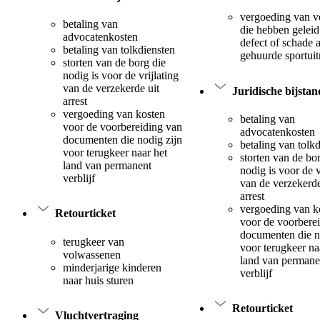
vergoeding van v
betaling van
die hebben geleid
advocatenkosten
defect of schade 
betaling van tolkdiensten
gehuurde sportuit
storten van de borg die
nodig is voor de vrijlating
van de verzekerde uit
Juridische bijstan
arrest
vergoeding van kosten
betaling van
voor de voorbereiding van
advocatenkosten
documenten die nodig zijn
betaling van tolk
voor terugkeer naar het
storten van de bo
land van permanent
nodig is voor de v
verblijf
van de verzekerde
arrest
vergoeding van k
Retourticket
voor de voorbere
documenten die n
terugkeer van
voor terugkeer na
volwassenen
land van permane
minderjarige kinderen
verblijf
naar huis sturen
Retourticket
Vluchtvertraging