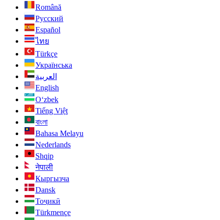
Română
Русский
Español
ไทย
Türkçe
Українська
العربية
English
O‘zbek
Tiếng Việt
বাংলা
Bahasa Melayu
Nederlands
Shqip
नेपाली
Кыргызча
Dansk
Тоҷикӣ
Türkmençe