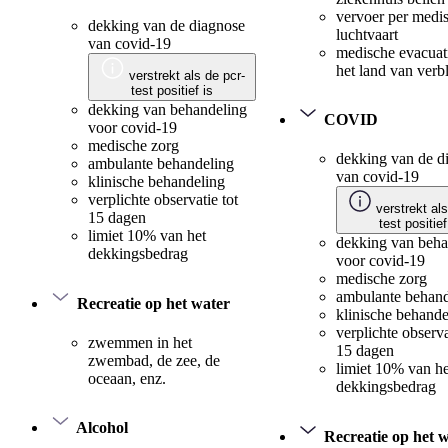
vervoer per medi
dekking van de diagnose
luchtvaart
van covid-19
medische evacuat
het land van verbl
verstrekt als de pcr-
test positief is
dekking van behandeling
COVID
voor covid-19
medische zorg
dekking van de d
ambulante behandeling
van covid-19
klinische behandeling
verplichte observatie tot
verstrekt als
15 dagen
test positief
limiet 10% van het
dekking van beha
dekkingsbedrag
voor covid-19
medische zorg
ambulante behand
Recreatie op het water
klinische behande
verplichte observa
zwemmen in het
15 dagen
zwembad, de zee, de
limiet 10% van he
oceaan, enz.
dekkingsbedrag
Alcohol
Recreatie op het 