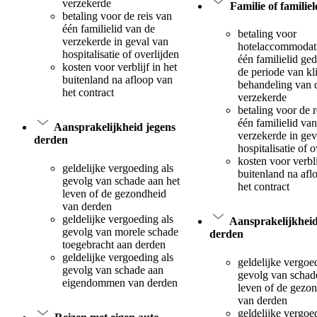
verzekerde
Familie of familie
betaling voor de reis van
één familielid van de
betaling voor
verzekerde in geval van
hotelaccommodat
hospitalisatie of overlijden
één familielid ge
kosten voor verblijf in het
de periode van kl
buitenland na afloop van
behandeling van 
het contract
verzekerde
betaling voor de r
één familielid va
Aansprakelijkheid jegens
verzekerde in gev
derden
hospitalisatie of o
kosten voor verbli
geldelijke vergoeding als
buitenland na afl
gevolg van schade aan het
het contract
leven of de gezondheid
van derden
geldelijke vergoeding als
Aansprakelijkheid
gevolg van morele schade
derden
toegebracht aan derden
geldelijke vergoeding als
geldelijke vergoe
gevolg van schade aan
gevolg van schad
eigendommen van derden
leven of de gezo
van derden
geldelijke vergoe