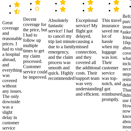
Befo
Decent
Absolutely
Exceptional
This travel
purc
Great
coverage for
fantastic
service! My
insurance
insu
coverage
the price, but
service! I had
flight got
saved me a
aske
and
I had to
to cancel my
delayed,
lot of
Irina
reasonable
follow up
trip last minute
causing a
hassle
10qu
prices. I
multiple
due to a family
missed
when my
abou
had to visit
times to get
emergency,
connection,
luggage
cove
a hospital
my claim
and the claim
and they
was lost.
what
abroad,
processed.
process was
covered all
Their
incl
and
Customer
smooth and
the additional
customer
nece
everything
service could
quick. Highly
costs. Their
service
step
was
be improved.
recommended!
support team
was top-
reim
covered
was very
notch, and
detai
without
understanding
I got
Than
any issues.
and efficient.
reimbursed
didn
The only
promptly.
use i
downside
Howe
was a
now
slight
kno
delay in
abou
customer
insu
service