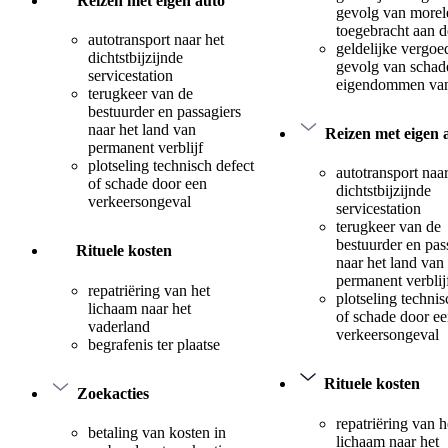
Reizen met eigen auto
gevolg van morel
toegebracht aan 
autotransport naar het
geldelijke vergoe
dichtstbijzijnde
gevolg van schad
servicestation
eigendommen van
terugkeer van de
bestuurder en passagiers
naar het land van
Reizen met eigen 
permanent verblijf
plotseling technisch defect
autotransport naar
of schade door een
dichtstbijzijnde
verkeersongeval
servicestation
terugkeer van de
bestuurder en pas
Rituele kosten
naar het land van
permanent verblij
repatriëring van het
plotseling technis
lichaam naar het
of schade door e
vaderland
verkeersongeval
begrafenis ter plaatse
Rituele kosten
Zoekacties
repatriëring van h
betaling van kosten in
lichaam naar het