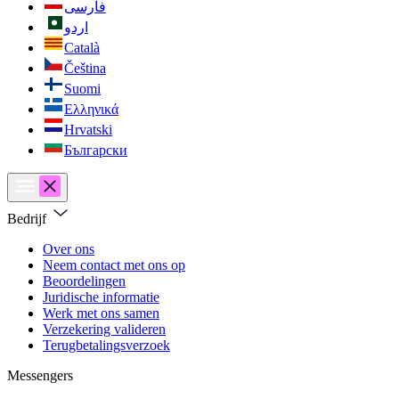
فارسی
اردو
Català
Čeština
Suomi
Ελληνικά
Hrvatski
Български
Bedrijf
Over ons
Neem contact met ons op
Beoordelingen
Juridische informatie
Werk met ons samen
Verzekering valideren
Terugbetalingsverzoek
Messengers