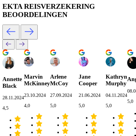
EKTA REISVERZEKERING
BEOORDELINGEN
Marvin
Arlene
Jane
Kathryn
Annette
Ang
McKinney
McCoy
Cooper
Murphy
Black
08.0
23.10.2024
27.09.2024
21.06.2024
04.11.2024
28.11.2024
5,0
4,0
5,0
5,0
5,0
4,5