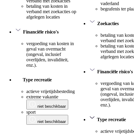
verband met zoekacties
vaderland
betaling van kosten in
begrafenis ter pla
verband met zoekacties op
afgelegen locaties
Zoekacties
Financiële risico's
betaling van kost
verband met zoek
vergoeding van kosten in
betaling van kost
geval van overmacht
verband met zoek
(ongeval, inclusief
afgelegen locaties
overlijden, invaliditeit,
enz.).
Financiële risico's
Type recreatie
vergoeding van k
geval van overma
actieve vrijetijdsbesteding
(ongeval, inclusie
extreme vakantie
overlijden, invalid
enz.).
niet beschikbaar
sport
Type recreatie
niet beschikbaar
actieve vrijetijds