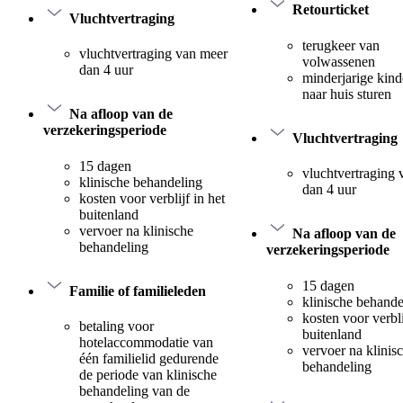
Retourticket
Vluchtvertraging
terugkeer van
vluchtvertraging van meer
volwassenen
dan 4 uur
minderjarige kind
naar huis sturen
Na afloop van de
verzekeringsperiode
Vluchtvertraging
15 dagen
vluchtvertraging
klinische behandeling
dan 4 uur
kosten voor verblijf in het
buitenland
vervoer na klinische
Na afloop van de
behandeling
verzekeringsperiode
15 dagen
Familie of familieleden
klinische behande
kosten voor verbli
betaling voor
buitenland
hotelaccommodatie van
vervoer na klinis
één familielid gedurende
behandeling
de periode van klinische
behandeling van de