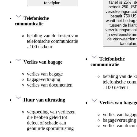
tarief is 25%, d
tariefplan.
betaalt 250 US
verzekeringsmaat
betaalt 750 US
Telefonische
wordt het bedrag 
communicatie
tussen de klant
verzekeringsmaat
in overeenstemm
betaling van de kosten van
de voorwaarden 
telefonische communicatie
tariefplan
- 100 usd/eur
Telefonische
Verlies van bagage
communicatie
verlies van bagage
betaling van de k
bagagevertraging
telefonische com
verlies van documenten
- 100 usd/eur
Huur van uitrusting
Verlies van bagag
vergoeding van verliezen
verlies van bagag
die hebben geleid tot
bagagevertraging
defect of schade aan
verlies van docu
gehuurde sportuitrusting