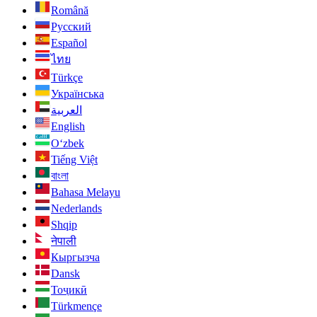
Română
Русский
Español
ไทย
Türkçe
Українська
العربية
English
O‘zbek
Tiếng Việt
বাংলা
Bahasa Melayu
Nederlands
Shqip
नेपाली
Кыргызча
Dansk
Тоҷикӣ
Türkmençe