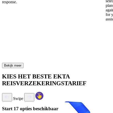
sele
response.
plan
again
for 
assi
Bekijk meer
KIES HET BESTE EKTA
REISVERZEKERINGSTARIEF
Swipe
Start
17 opties beschikbaar