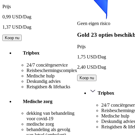
Prijs
0,99 USD/Dag
Geen eigen risico
1,37 USD/Dag
Gold
23 opties beschik
Koop nu
Prijs
Tripbox
1,75 USD/Dag
24/7 conciërgeservice
2,40 USD/Dag
Reisbeschermingscomplex
Medische hulp
Koop nu
Deskundig advies
Reisgidsen & lifehacks
Tripbox
Medische zorg
24/7 conciërgeser
Reisbescherming
dekking van behandeling
Medische hulp
voor covid-19
Deskundig advie
medische zorg
Reisgidsen & lif
behandeling als gevolg
van letsel (ambulant)