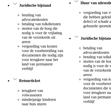
Huur van uitrusti
Juridische bijstand
vergoeding van v
betaling van
die hebben geleid
advocatenkosten
defect of schade 
betaling van tolkdiensten
gehuurde sportuit
storten van de borg die
nodig is voor de vrijlating
van de verzekerde uit
Juridische bijstan
arrest
vergoeding van kosten
betaling van
voor de voorbereiding van
advocatenkosten
documenten die nodig zijn
betaling van tolk
voor terugkeer naar het
storten van de bo
land van permanent
nodig is voor de v
verblijf
van de verzekerde
arrest
vergoeding van k
Retourticket
voor de voorbere
documenten die n
terugkeer van
voor terugkeer na
volwassenen
land van permane
minderjarige kinderen
verblijf
naar huis sturen