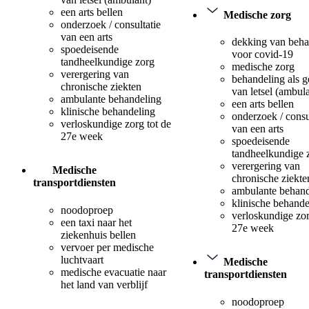
een arts bellen
Medische zorg
onderzoek / consultatie
van een arts
dekking van beha
spoedeisende
voor covid-19
tandheelkundige zorg
medische zorg
verergering van
behandeling als 
chronische ziekten
van letsel (ambul
ambulante behandeling
een arts bellen
klinische behandeling
onderzoek / consu
verloskundige zorg tot de
van een arts
27e week
spoedeisende
tandheelkundige 
verergering van
Medische
chronische ziekte
transportdiensten
ambulante behand
klinische behande
noodoproep
verloskundige zor
een taxi naar het
27e week
ziekenhuis bellen
vervoer per medische
luchtvaart
Medische
medische evacuatie naar
transportdiensten
het land van verblijf
noodoproep