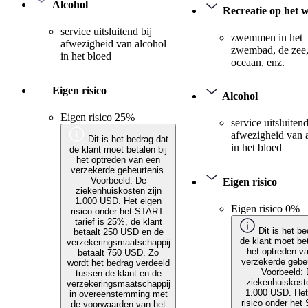
Alcohol
Recreatie op het 
service uitsluitend bij
zwemmen in het
afwezigheid van alcohol
zwembad, de zee,
in het bloed
oceaan, enz.
Eigen risico
Alcohol
Eigen risico 25%
service uitsluitend
afwezigheid van 
Dit is het bedrag dat
in het bloed
de klant moet betalen bij
het optreden van een
verzekerde gebeurtenis.
Voorbeeld: De
Eigen risico
ziekenhuiskosten zijn
1.000 USD. Het eigen
Eigen risico 0%
risico onder het START-
tarief is 25%, de klant
Dit is het be
betaalt 250 USD en de
de klant moet bet
verzekeringsmaatschappij
het optreden v
betaalt 750 USD. Zo
verzekerde gebeu
wordt het bedrag verdeeld
Voorbeeld:
tussen de klant en de
ziekenhuiskoste
verzekeringsmaatschappij
1.000 USD. Het
in overeenstemming met
risico onder het
de voorwaarden van het