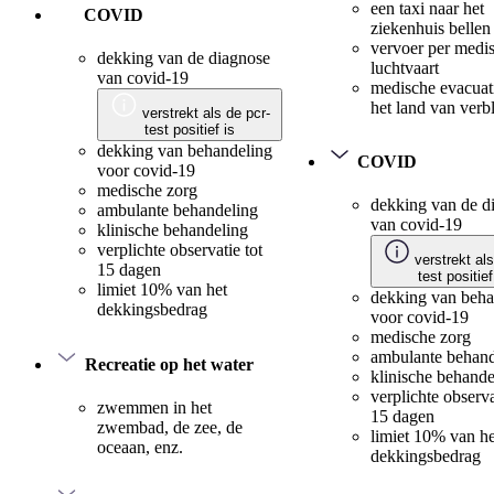
een taxi naar het
COVID
ziekenhuis bellen
vervoer per medi
dekking van de diagnose
luchtvaart
van covid-19
medische evacuat
het land van verbl
verstrekt als de pcr-
test positief is
dekking van behandeling
COVID
voor covid-19
medische zorg
dekking van de d
ambulante behandeling
van covid-19
klinische behandeling
verplichte observatie tot
verstrekt als
15 dagen
test positief
limiet 10% van het
dekking van beha
dekkingsbedrag
voor covid-19
medische zorg
ambulante behand
Recreatie op het water
klinische behande
verplichte observa
zwemmen in het
15 dagen
zwembad, de zee, de
limiet 10% van he
oceaan, enz.
dekkingsbedrag