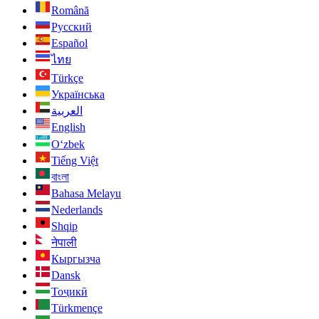
Română
Русский
Español
ไทย
Türkçe
Українська
العربية
English
O‘zbek
Tiếng Việt
বাংলা
Bahasa Melayu
Nederlands
Shqip
नेपाली
Кыргызча
Dansk
Тоҷикӣ
Türkmençe