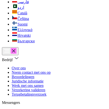
فارسی
اردو
Català
Čeština
Suomi
Ελληνικά
Hrvatski
Български
Bedrijf
Over ons
Neem contact met ons op
Beoordelingen
Juridische informatie
Werk met ons samen
Verzekering valideren
Terugbetalingsverzoek
Messengers