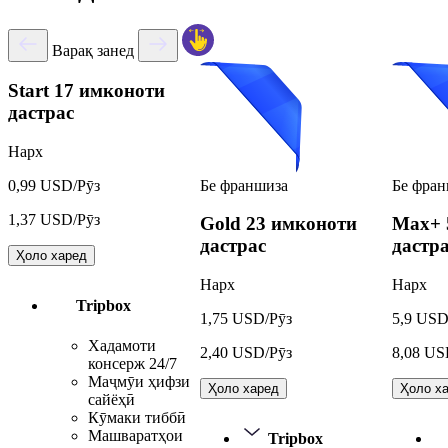
Варақ занед
Start
17 имконоти
дастрас
Нарх
Бе франшиза
Бе фран
0,99 USD/Рӯз
1,37 USD/Рӯз
Gold
23 имконоти
Max+
дастрас
дастр
Ҳоло харед
Нарх
Нарх
Tripbox
1,75 USD/Рӯз
5,9 USD
Хадамоти
2,40 USD/Рӯз
8,08 US
консерж 24/7
Маҷмӯи ҳифзи
Ҳоло харед
Ҳоло х
сайёҳӣ
Кӯмаки тиббӣ
Машваратҳои
Tripbox