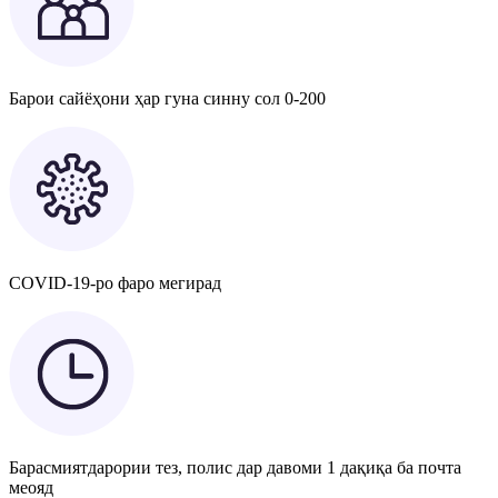
Барои сайёҳони ҳар гуна синну сол 0-200
COVID-19-ро фаро мегирад
Барасмиятдарории тез, полис дар давоми 1 дақиқа ба почта
меояд