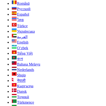
Română
Русский
Español
ไทย
Türkçe
Українська
العربية
English
O‘zbek
Tiếng Việt
বাংলা
Bahasa Melayu
Nederlands
Shqip
नेपाली
Кыргызча
Dansk
Тоҷикӣ
Türkmençe