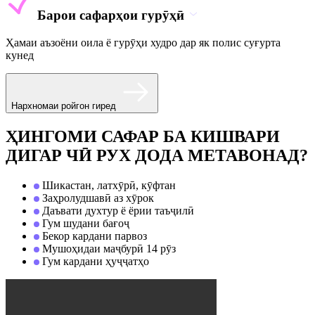
Барои сафарҳои гурӯҳӣ
Ҳамаи аъзоёни оила ё гурӯҳи худро дар як полис суғурта
кунед
Нархномаи ройгон гиред
ҲИНГОМИ САФАР БА КИШВАРИ
ДИГАР ЧӢ РУХ ДОДА МЕТАВОНАД?
Шикастан, латхӯрӣ, кӯфтан
Заҳролудшавӣ аз хӯрок
Даъвати духтур ё ёрии таъҷилӣ
Гум шудани бағоҷ
Бекор кардани парвоз
Мушоҳидаи маҷбурӣ 14 рӯз
Гум кардани ҳуҷҷатҳо