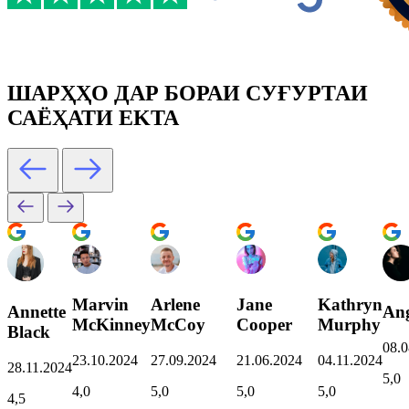
ШАРҲҲО ДАР БОРАИ СУҒУРТАИ
САЁҲАТИ EKTA
Marvin
Arlene
Jane
Kathryn
Annette
Ang
McKinney
McCoy
Cooper
Murphy
Black
08.0
23.10.2024
27.09.2024
21.06.2024
04.11.2024
28.11.2024
5,0
4,0
5,0
5,0
5,0
4,5