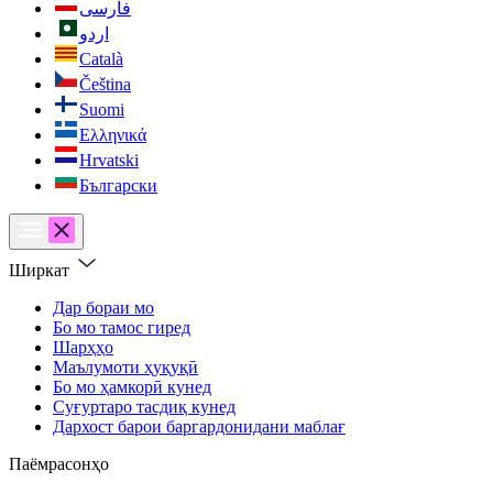
فارسی
اردو
Català
Čeština
Suomi
Ελληνικά
Hrvatski
Български
Ширкат
Дар бораи мо
Бо мо тамос гиред
Шарҳҳо
Маълумоти ҳуқуқӣ
Бо мо ҳамкорӣ кунед
Суғуртаро тасдиқ кунед
Дархост барои баргардонидани маблағ
Паёмрасонҳо