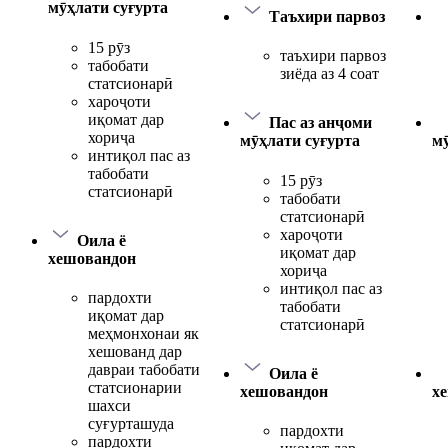
мӯҳлати суғурта
Таъхири парвоз
15 рӯз
таъхири парвоз
табобати
зиёда аз 4 соат
статсионарӣ
хароҷоти
иқомат дар
Пас аз анҷоми
хориҷа
мӯҳлати суғурта
мӯ
интиқол пас аз
табобати
15 рӯз
статсионарӣ
табобати
статсионарӣ
хароҷоти
Оила ё
иқомат дар
хешовандон
хориҷа
интиқол пас аз
пардохти
табобати
иқомат дар
статсионарӣ
меҳмонхонаи як
хешованд дар
давраи табобати
Оила ё
статсионарии
хешовандон
х
шахси
суғурташуда
пардохти
пардохти