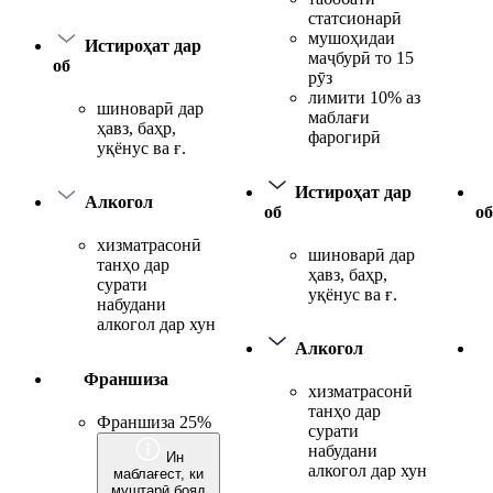
статсионарӣ
мушоҳидаи
Истироҳат дар
маҷбурӣ то 15
об
рӯз
лимити 10% аз
шиноварӣ дар
маблағи
ҳавз, баҳр,
фарогирӣ
уқёнус ва ғ.
Истироҳат дар
Алкогол
об
об
хизматрасонӣ
шиноварӣ дар
танҳо дар
ҳавз, баҳр,
сурати
уқёнус ва ғ.
набудани
алкогол дар хун
Алкогол
Франшиза
хизматрасонӣ
танҳо дар
Франшиза 25%
сурати
набудани
Ин
алкогол дар хун
маблағест, ки
муштарӣ бояд