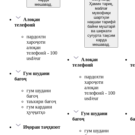
Ҳамин тариқ,
мешавад.
маблағ
мувофиқи
шартҳои
Алоқаи
нақшаи тарифӣ
телефонӣ
байни муштарӣ
ва ширкати
суғурта тақсим
пардохти
карда
хароҷоти
мешавад.
алоқаи
телефонӣ - 100
usd/eur
Алоқаи
телефонӣ
т
Гум шудани
пардохти
бағоҷ
хароҷоти
алоқаи
гум шудани
телефонӣ - 100
бағоҷ
usd/eur
таъхири бағоҷ
гум кардани
ҳуҷҷатҳо
Гум шудани
бағоҷ
ба
Иҷораи таҷҳизот
гум шудани