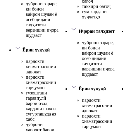
бағоҷ
ҷуброни зараре,
таъхири бағоҷ
ки боиси
гум кардани
вайрон шудан ё
ҳуҷҷатҳо
осеб дидани
таҷҳизоти
варзишии иҷора
Иҷораи таҷҳизот
шудааст
ҷуброни зараре,
ки боиси
Ёрии ҳуқуқӣ
вайрон шудан ё
осеб дидани
пардохти
таҷҳизоти
хизматрасонии
варзишии иҷора
адвокат
шудааст
пардохти
хизматрасонии
тарҷумон
Ёрии ҳуқуқӣ
гузоштани
гаравпулӣ
пардохти
барои озод
хизматрасонии
кардани шахси
адвокат
суғурташуда аз
пардохти
ҳабс
хизматрасонии
ҷуброни
тарҷумон
хароҷот барои