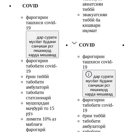
авиатсияи
COVID
тиббӣ
эвакуатсияи
фарогирии
тиббӣ ба
ташхиси covid-
кишвари
19
иқомат
дар сурати
мусбат будани
COVID
санҷиши pcr
пешниҳод
карда мешавад
фарогирии
фарогирии
ташхиси covid-
табобати covid-
19
19
ёрии тиббӣ
дар сурати
мусбат будани
табобати
санҷиши pcr
амбулаторӣ
пешниҳод
табобати
карда мешавад
статсионарӣ
фарогирии
мушоҳидаи
табобати covid-
маҷбурӣ то 15
19
рӯз
ёрии тиббӣ
лимити 10% аз
табобати
маблағи
амбулаторӣ
фарогирӣ
табобати