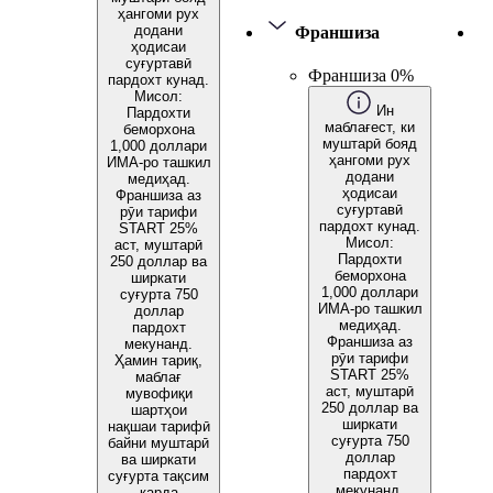
ҳангоми рух
додани
Франшиза
ҳодисаи
суғуртавӣ
Франшиза 0%
пардохт кунад.
Мисол:
Ин
Пардохти
маблағест, ки
беморхона
муштарӣ бояд
1,000 доллари
ҳангоми рух
ИМА-ро ташкил
додани
медиҳад.
ҳодисаи
Франшиза аз
суғуртавӣ
рӯи тарифи
пардохт кунад.
START 25%
Мисол:
аст, муштарӣ
Пардохти
250 доллар ва
беморхона
ширкати
1,000 доллари
суғурта 750
ИМА-ро ташкил
доллар
медиҳад.
пардохт
Франшиза аз
мекунанд.
рӯи тарифи
Ҳамин тариқ,
START 25%
маблағ
аст, муштарӣ
мувофиқи
250 доллар ва
шартҳои
ширкати
нақшаи тарифӣ
суғурта 750
байни муштарӣ
доллар
ва ширкати
пардохт
суғурта тақсим
мекунанд.
карда