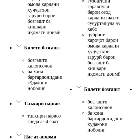
гузоштани
омода кардани
гаравпулӣ
ҳуҷҷатҳои
барои озод
зарурӣ барои
кардани шахси
бозгашт ба
суғурташуда аз
кишвари
ҳабс
иқомати доимӣ
ҷуброни
хароҷот барои
омода кардани
Билети бозгашт
ҳуҷҷатҳои
зарурӣ барои
бозгашти
бозгашт ба
калонсолон
кишвари
ба хона
иқомати доимӣ
баргардонидани
кӯдакони
ноболиғ
Билети бозгашт
бозгашти
Таъхири парвоз
калонсолон
ба хона
таъхири парвоз
баргардонидани
зиёда аз 4 соат
кӯдакони
ноболиғ
Пас аз анҷоми