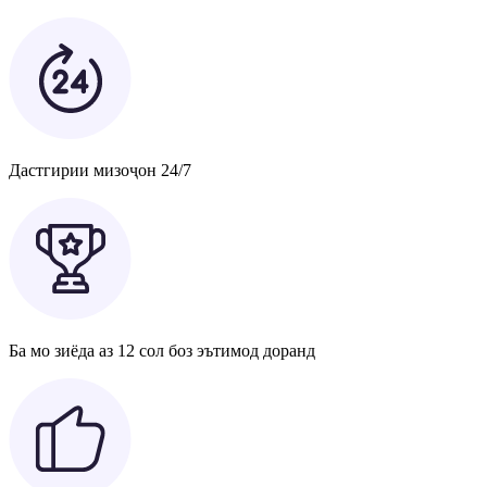
Дастгирии мизоҷон 24/7
Ба мо зиёда аз 12 сол боз эътимод доранд