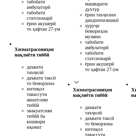
табобати
машварати
амбулаторӣ
духтур
табобати
ёрии таъҷилии
статсионарӣ
дандонпизишкӣ
ёрии акушерӣ
хуруҷи
то ҳафтаи 27-ум
бемориҳои
музмин
табобати
амбулаторӣ
Хизматрасониҳои
табобати
нақлиёти тиббӣ
статсионарӣ
ёрии акушерӣ
даъвати
то ҳафтаи 27-ум
таъҷилӣ
даъвати таксӣ
то беморхона
интиқол
Хизматрасониҳои
Х
тавассути
нақлиёти тиббӣ
н
авиатсияи
тиббӣ
даъвати
эвакуатсияи
таъҷилӣ
тиббӣ ба
даъвати таксӣ
кишвари
то беморхона
иқомат
интиқол
тавассути