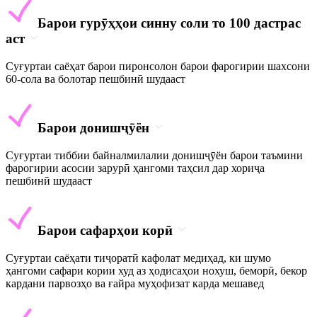
Барои гурӯҳҳои синну соли то 100 дастрас
аст
Суғуртаи саёҳат барои пиронсолон барои фарогирии шахсони
60-сола ва болотар пешбинӣ шудааст
Барои донишҷӯён
Суғуртаи тиббии байналмилалии донишҷӯён барои таъмини
фарогирии асосии зарурӣ ҳангоми таҳсил дар хориҷа
пешбинӣ шудааст
Барои сафарҳои корӣ
Суғуртаи саёҳати тиҷоратӣ кафолат медиҳад, ки шумо
ҳангоми сафари кории худ аз ҳодисаҳои нохуш, беморӣ, бекор
кардани парвозҳо ва ғайра муҳофизат карда мешавед