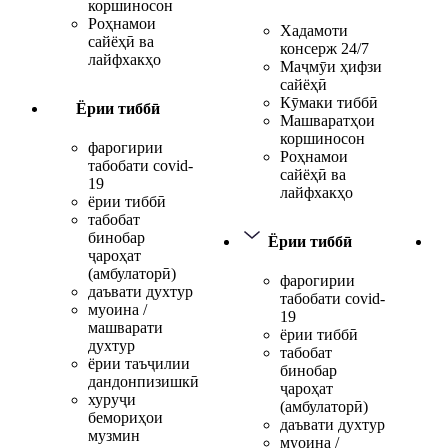
коршиносон
Роҳнамои
Хадамоти
сайёҳӣ ва
консерж 24/7
лайфхакҳо
Маҷмӯи ҳифзи
сайёҳӣ
Кӯмаки тиббӣ
Ёрии тиббӣ
Машваратҳои
коршиносон
фарогирии
Роҳнамои
табобати covid-
сайёҳӣ ва
19
лайфхакҳо
ёрии тиббӣ
табобат
бинобар
Ёрии тиббӣ
ҷароҳат
(амбулаторӣ)
фарогирии
даъвати духтур
табобати covid-
муоина /
19
машварати
ёрии тиббӣ
духтур
табобат
ёрии таъҷилии
бинобар
дандонпизишкӣ
ҷароҳат
хуруҷи
(амбулаторӣ)
бемориҳои
даъвати духтур
музмин
муоина /