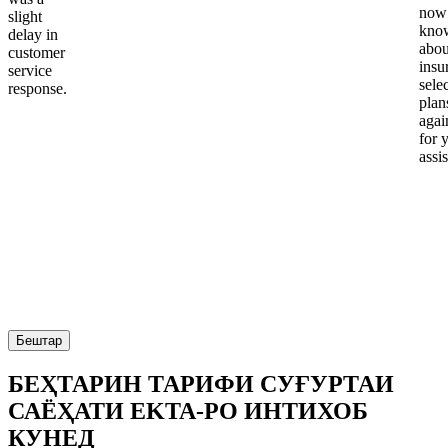
now
slight
kno
delay in
abou
customer
insu
service
sele
response.
plan
again
for 
assi
Бештар
БЕҲТАРИН ТАРИФИ СУҒУРТАИ
САЁҲАТИ EKTA-РО ИНТИХОБ
КУНЕД