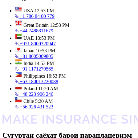
USA
12:53 PM
+1 786 84 00 779
Great Britain
12:53 PM
+44 7488811679
UAE
13:53 PM
+971 8000320947
Japan
10:53 PM
+81 8005009805
India
14:53 PM
+91 1171279565
Philippines
16:53 PM
+63 180013220088
Poland
11:20 AM
+48 223 906 246
Chile
5:20 AM
+56 926 431 523
Суғуртаи саёҳат барои парапланеризм