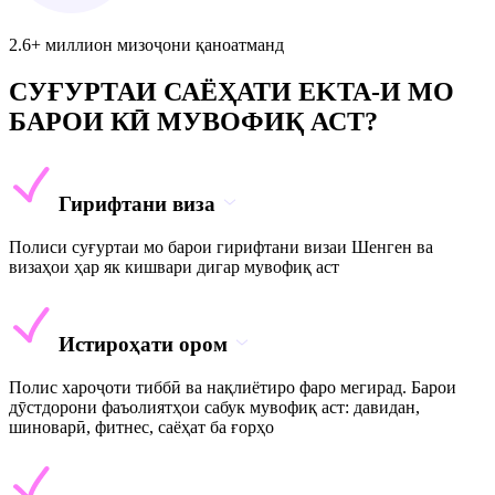
2.6+ миллион мизоҷони қаноатманд
СУҒУРТАИ САЁҲАТИ EKTA-И МО
БАРОИ КӢ МУВОФИҚ АСТ?
Гирифтани виза
Полиси суғуртаи мо барои гирифтани визаи Шенген ва
визаҳои ҳар як кишвари дигар мувофиқ аст
Истироҳати ором
Полис хароҷоти тиббӣ ва нақлиётиро фаро мегирад. Барои
дӯстдорони фаъолиятҳои сабук мувофиқ аст: давидан,
шиноварӣ, фитнес, саёҳат ба ғорҳо