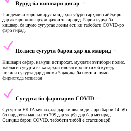
Вуруд ба кишвари дигар
Пандемияи коронавирус қоидаҳои убури сарҳади сайёҳиро
дар аксари кишварҳои ҷаҳон тағир дод. Барои вуруд ба
кишвар, ба шумо суғуртае лозим аст, ки табобати COVID-ро
фаро гирад.
Полиси суғурта барои ҳар як маврид
Кишвари сафар, намуди истироҳат, мӯҳлати эътибори полис,
маблағи суғурта ва хатарҳои иловагиро интихоб кунед,
полиси суғурта дар давоми 5 дақиқа ба почтаи шумо
фиристода мешавад
Суғурта бо фарогирии COVID
Суғуртаи EKTA мушоҳида дар кишвари дигарро барои 14 рӯз
бо пардохти манзил то 70$ дар як рӯз дар бар мегирад.
Санҷиш барои COVID, табобати тиббӣ ё статсионарӣ