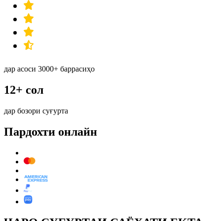
дар асоси 3000+ баррасиҳо
12+ сол
дар бозори суғурта
Пардохти онлайн