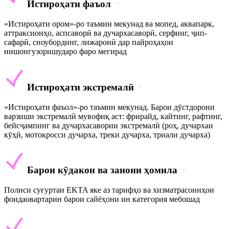
Истироҳати фаъол
«Истироҳати ором»-ро таъмин мекунад ва мопед, аквапарк,
аттраксионҳо, аспсаворӣ ва дучархасаворӣ, серфинг, ҷип-
сафарӣ, сноубординг, лижаронӣ дар пайроҳаҳои
нишонгузоришударо фаро мегирад
Истироҳати экстремалӣ
«Истироҳати фаъол»-ро таъмин мекунад. Барои дӯстдорони
варзиши экстремалӣ мувофиқ аст: фрирайд, кайтинг, рафтинг,
бейсҷампинг ва дучархасавории экстремалӣ (роҳ, дучархаи
кӯҳӣ, мотокросси дучарха, треки дучарха, триали дучарха)
Барои кӯдакон ва занони ҳомила
Полиси суғуртаи EKTA яке аз тарифҳо ва хизматрасониҳои
фоидаовартарин барои сайёҳони ин категория мебошад