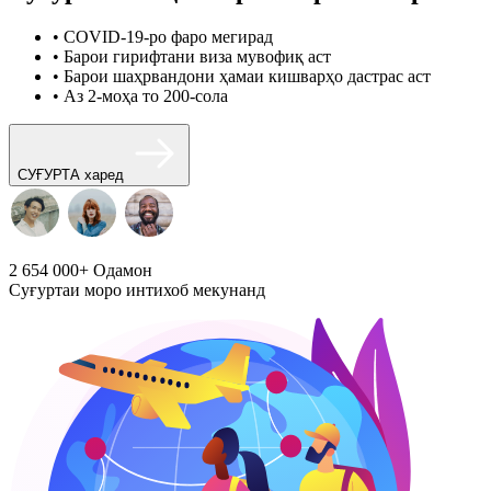
• COVID-19-ро фаро мегирад
• Барои гирифтани виза мувофиқ аст
• Барои шаҳрвандони ҳамаи кишварҳо дастрас аст
• Аз 2-моҳа то 200-сола
СУҒУРТА харед
2 654 000+
Одамон
Суғуртаи моро интихоб мекунанд