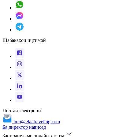
Шабакаҳои иҷтимоӣ
Почтаи электронӣ
info@ektatraveling.com
Ба директор нависед
Занг занед, мо онлайн ҳастем