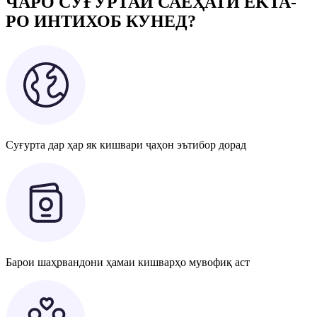
ЧАРО СУҒУРТАИ САЁҲАТИ EKTA-
РО ИНТИХОБ КУНЕД?
Суғурта дар ҳар як кишвари ҷаҳон эътибор дорад
Барои шаҳрвандони ҳамаи кишварҳо мувофиқ аст