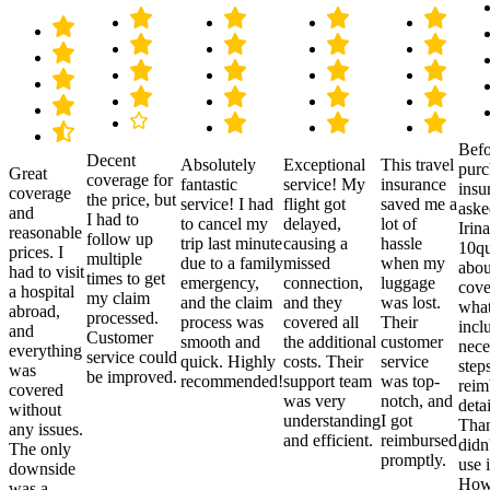
Befo
Decent
Absolutely
Exceptional
This travel
purc
Great
coverage for
fantastic
service! My
insurance
insu
coverage
the price, but
service! I had
flight got
saved me a
aske
and
I had to
to cancel my
delayed,
lot of
Irina
reasonable
follow up
trip last minute
causing a
hassle
10qu
prices. I
multiple
due to a family
missed
when my
abou
had to visit
times to get
emergency,
connection,
luggage
cove
a hospital
my claim
and the claim
and they
was lost.
what
abroad,
processed.
process was
covered all
Their
incl
and
Customer
smooth and
the additional
customer
nece
everything
service could
quick. Highly
costs. Their
service
step
was
be improved.
recommended!
support team
was top-
reim
covered
was very
notch, and
detai
without
understanding
I got
Than
any issues.
and efficient.
reimbursed
didn
The only
promptly.
use i
downside
Howe
was a