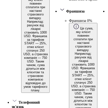
повинен
сплатити при
настанні
Франшиза
страхового
випадку.
Франшиза 0%
Наприклад:
рахунок від
Це сума,
лікарні
яку клієнт
становить 1000
повинен
USD. Франшиза
сплатити при
за тарифом
настанні
START — 25%,
страхового
отже клієнт
випадку.
сплачує 250
Наприклад:
USD, а страхова
рахунок від
компанія — 750
лікарні
USD. Таким
становить 1000
чином, сума
USD. Франшиза
ділиться між
за тарифом
клієнтом та
START — 25%,
страховою
отже клієнт
компанією
сплачує 250
відповідно до
USD, а страхова
умов тарифного
компанія — 750
плану.
USD. Таким
чином, сума
ділиться між
Телефонний
клієнтом та
зв'язок
страховою