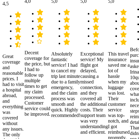
4,0
5,0
5,0
5,0
4,5
Befo
Decent
Absolutely
Exceptional
This travel
purc
Great
coverage for
fantastic
service! My
insurance
insu
coverage
the price, but
service! I had
flight got
saved me a
aske
and
I had to
to cancel my
delayed,
lot of
Irina
reasonable
follow up
trip last minute
causing a
hassle
10qu
prices. I
multiple
due to a family
missed
when my
abou
had to visit
times to get
emergency,
connection,
luggage
cove
a hospital
my claim
and the claim
and they
was lost.
what
abroad,
processed.
process was
covered all
Their
incl
and
Customer
smooth and
the additional
customer
nece
everything
service could
quick. Highly
costs. Their
service
step
was
be improved.
recommended!
support team
was top-
reim
covered
was very
notch, and
detai
without
understanding
I got
Than
any issues.
and efficient.
reimbursed
didn
The only
promptly.
use i