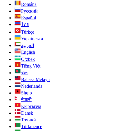
Română
Русский
Español
ไทย
Türkçe
Українська
العربية
English
O‘zbek
Tiếng Việt
বাংলা
Bahasa Melayu
Nederlands
Shqip
नेपाली
Кыргызча
Dansk
Тоҷикӣ
Türkmençe