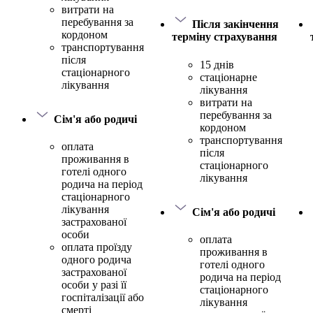
витрати на
перебування за
Після закінчення
кордоном
терміну страхування
транспортування
після
15 днів
стаціонарного
стаціонарне
лікування
лікування
витрати на
перебування за
Сім'я або родичі
кордоном
транспортування
оплата
після
проживання в
стаціонарного
готелі одного
лікування
родича на період
стаціонарного
лікування
Сім'я або родичі
застрахованої
особи
оплата
оплата проїзду
проживання в
одного родича
готелі одного
застрахованої
родича на період
особи у разі її
стаціонарного
госпіталізації або
лікування
смерті