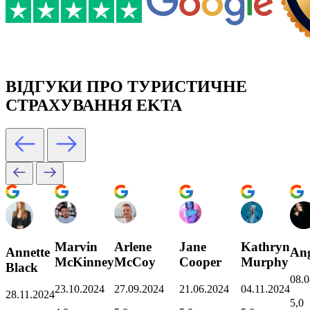
ВІДГУКИ ПРО ТУРИСТИЧНЕ
СТРАХУВАННЯ EKTA
Marvin
Arlene
Jane
Kathryn
Annette
Ang
McKinney
McCoy
Cooper
Murphy
Black
08.0
23.10.2024
27.09.2024
21.06.2024
04.11.2024
28.11.2024
5,0