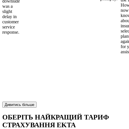
downside
Howe
was a
now
slight
kno
delay in
abou
customer
insu
service
sele
response.
plan
again
for 
assi
Дивитись більше
ОБЕРІТЬ НАЙКРАЩИЙ ТАРИФ
СТРАХУВАННЯ EKTA