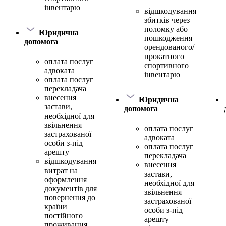
інвентарю
відшкодування
збитків через
поломку або
Юридична
пошкодження
допомога
орендованого/
прокатного
оплата послуг
спортивного
адвоката
інвентарю
оплата послуг
перекладача
внесення
Юридична
застави,
допомога
необхідної для
звільнення
оплата послуг
застрахованої
адвоката
особи з-під
оплата послуг
арешту
перекладача
відшкодування
внесення
витрат на
застави,
оформлення
необхідної для
документів для
звільнення
повернення до
застрахованої
країни
особи з-під
постійного
арешту
проживання