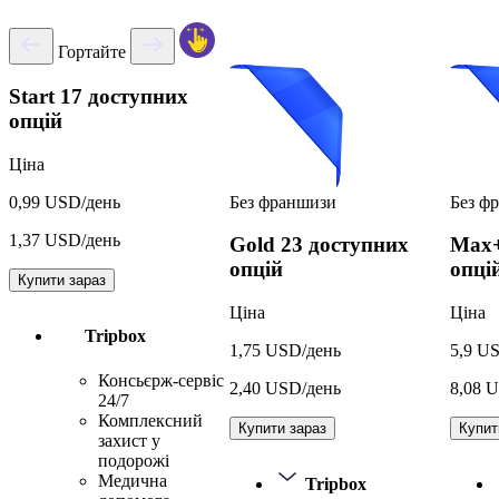
Гортайте
Start
17 доступних
опцій
Ціна
Без франшизи
Без ф
0,99 USD/день
1,37 USD/день
Gold
23 доступних
Max
опцій
опці
Купити зараз
Ціна
Ціна
Tripbox
1,75 USD/день
5,9 U
Консьєрж-сервіс
2,40 USD/день
8,08 
24/7
Комплексний
Купити зараз
Купит
захист у
подорожі
Медична
Tripbox