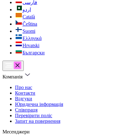
فارسی
اردو
Català
Čeština
Suomi
Ελληνικά
Hrvatski
Български
Компанія
Про нас
Контакти
Відгуки
Юридична інформація
Співпраця
Перевірити поліс
Запит на повернення
Месенджери