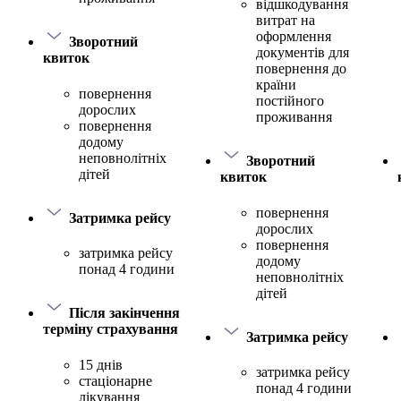
відшкодування
витрат на
оформлення
Зворотний
документів для
квиток
повернення до
країни
повернення
постійного
дорослих
проживання
повернення
додому
неповнолітніх
Зворотний
дітей
квиток
повернення
Затримка рейсу
дорослих
повернення
затримка рейсу
додому
понад 4 години
неповнолітніх
дітей
Після закінчення
терміну страхування
Затримка рейсу
15 днів
затримка рейсу
стаціонарне
понад 4 години
лікування