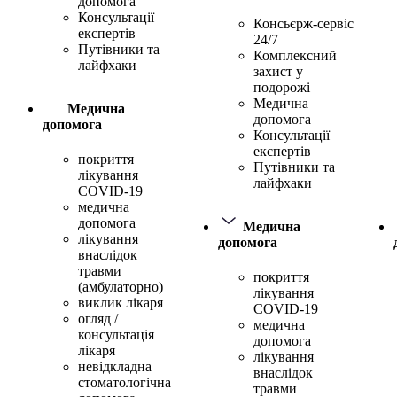
допомога
Консультації
Консьєрж-сервіс
експертів
24/7
Путівники та
Комплексний
лайфхаки
захист у
подорожі
Медична
Медична
допомога
допомога
Консультації
експертів
покриття
Путівники та
лікування
лайфхаки
COVID-19
медична
допомога
Медична
лікування
допомога
внаслідок
травми
покриття
(амбулаторно)
лікування
виклик лікаря
COVID-19
огляд /
медична
консультація
допомога
лікаря
лікування
невідкладна
внаслідок
стоматологічна
травми