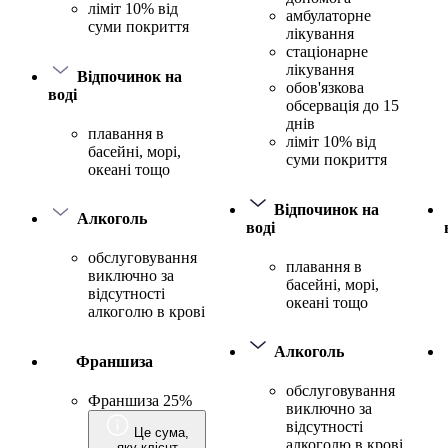
ліміт 10% від
амбулаторне
суми покриття
лікування
стаціонарне
лікування
Відпочинок на
обов'язкова
воді
обсервація до 15
днів
плавання в
ліміт 10% від
басейні, морі,
суми покриття
океані тощо
Відпочинок на
Алкоголь
воді
обслуговування
плавання в
виключно за
басейні, морі,
відсутності
океані тощо
алкоголю в крові
Алкоголь
Франшиза
обслуговування
Франшиза 25%
виключно за
відсутності
Це сума,
алкоголю в крові
яку клієнт