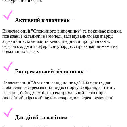
екскурсії по печерах
Активний відпочинок
Включає опції "Спокійного відпочинку" та покриває ризики,
пов'язані з катанням на мопеді, відвідуванням аквапарку,
атракціонів, кінними та велосипедними прогулянками,
серфінгом, джип-сафарі, сноубордом, гірськими лижами на
обладнаних трасах
Екстремальний відпочинок
Включає опції "Активного відпочинку". Підходить для
любителів екстремальних видів спорту: фрірайд, кайтинг,
рафтинг, бейс-джампінг та екстремальний велоспорт
(шосейний, гірський, веломотокрос, велотрек, велотріал)
Для дітей та вагітних