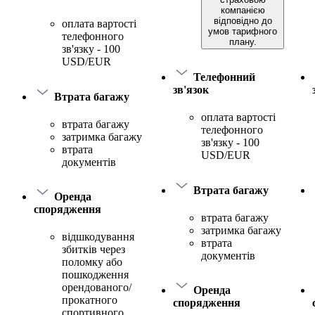
компанією
відповідно до
оплата вартості
умов тарифного
телефонного
плану.
зв'язку - 100
USD/EUR
Телефонний
зв'язок
Втрата багажу
оплата вартості
втрата багажу
телефонного
затримка багажу
зв'язку - 100
втрата
USD/EUR
документів
Втрата багажу
Оренда
спорядження
втрата багажу
затримка багажу
відшкодування
втрата
збитків через
документів
поломку або
пошкодження
орендованого/
Оренда
прокатного
спорядження
спортивного