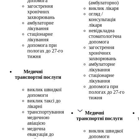
допомога
(амбулаторно)
загострення
виклик лікаря
хронічних
огляд /
захворювань
консультація
амбулаторне
лікаря
лікування
невідкладна
стаціонарне
стоматологічна
лікування
допомога
допомога при
загострення
пологах до 27-го
хронічних
тижня
захворювань
амбулаторне
лікування
Медичні
стаціонарне
транспортні послуги
лікування
допомога при
виклик швидкої
пологах до 27-го
допомоги
тижня
виклик таксі до
лікарні
транспортування
Медичні
медичною
транспортні послуги
авіацією
медична
виклик швидкої
евакуація до
допомоги