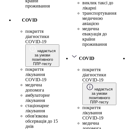
країни
виклик таксі до
проживання
лікарні
транспортування
медичною
COVID
авіацією
медична
покриття
евакуація до
діагностики
країни
COVID-19
проживання
надається
за умови
COVID
позитивного
ПЛР-тесту
покриття
покриття
лікування
діагностики
COVID-19
COVID-19
медична
надається
допомога
за умови
амбулаторне
позитивного
лікування
ПЛР-тесту
стаціонарне
покриття
лікування
лікування
обов'язкова
COVID-19
обсервація до 15
медична
днів
допомога