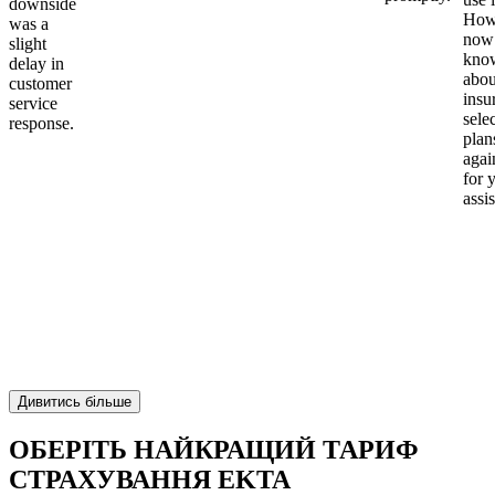
downside
Howe
was a
now
slight
kno
delay in
abou
customer
insu
service
sele
response.
plan
again
for 
assi
Дивитись більше
ОБЕРІТЬ НАЙКРАЩИЙ ТАРИФ
СТРАХУВАННЯ EKTA