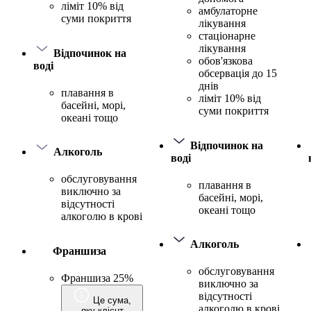
ліміт 10% від
амбулаторне
суми покриття
лікування
стаціонарне
лікування
Відпочинок на
обов'язкова
воді
обсервація до 15
днів
плавання в
ліміт 10% від
басейні, морі,
суми покриття
океані тощо
Відпочинок на
Алкоголь
воді
обслуговування
плавання в
виключно за
басейні, морі,
відсутності
океані тощо
алкоголю в крові
Алкоголь
Франшиза
обслуговування
Франшиза 25%
виключно за
відсутності
Це сума,
алкоголю в крові
яку клієнт