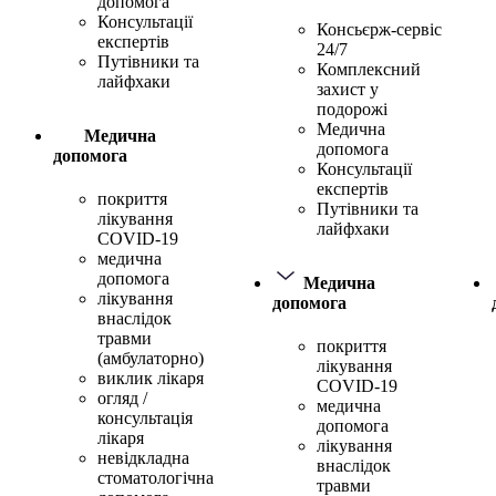
допомога
Консультації
Консьєрж-сервіс
експертів
24/7
Путівники та
Комплексний
лайфхаки
захист у
подорожі
Медична
Медична
допомога
допомога
Консультації
експертів
покриття
Путівники та
лікування
лайфхаки
COVID-19
медична
допомога
Медична
лікування
допомога
внаслідок
травми
покриття
(амбулаторно)
лікування
виклик лікаря
COVID-19
огляд /
медична
консультація
допомога
лікаря
лікування
невідкладна
внаслідок
стоматологічна
травми