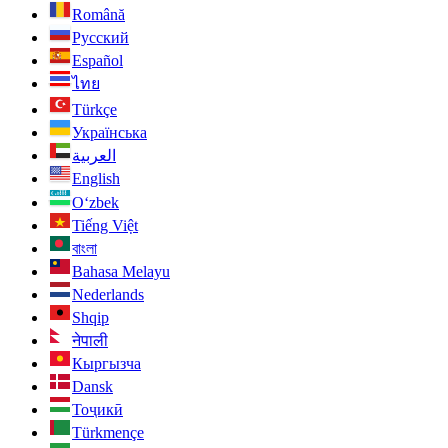
Română
Русский
Español
ไทย
Türkçe
Українська
العربية
English
O‘zbek
Tiếng Việt
বাংলা
Bahasa Melayu
Nederlands
Shqip
नेपाली
Кыргызча
Dansk
Тоҷикӣ
Türkmençe