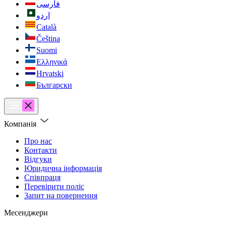
فارسی
اردو
Català
Čeština
Suomi
Ελληνικά
Hrvatski
Български
Компанія
Про нас
Контакти
Відгуки
Юридична інформація
Співпраця
Перевірити поліс
Запит на повернення
Месенджери