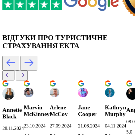
ВІДГУКИ ПРО ТУРИСТИЧНЕ
СТРАХУВАННЯ EKTA
Marvin
Arlene
Jane
Kathryn
Annette
Ang
McKinney
McCoy
Cooper
Murphy
Black
08.0
23.10.2024
27.09.2024
21.06.2024
04.11.2024
28.11.2024
5,0