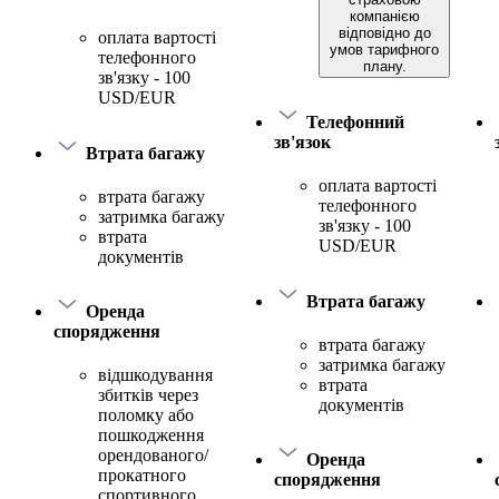
компанією
відповідно до
оплата вартості
умов тарифного
телефонного
плану.
зв'язку - 100
USD/EUR
Телефонний
зв'язок
Втрата багажу
оплата вартості
втрата багажу
телефонного
затримка багажу
зв'язку - 100
втрата
USD/EUR
документів
Втрата багажу
Оренда
спорядження
втрата багажу
затримка багажу
відшкодування
втрата
збитків через
документів
поломку або
пошкодження
орендованого/
Оренда
прокатного
спорядження
спортивного