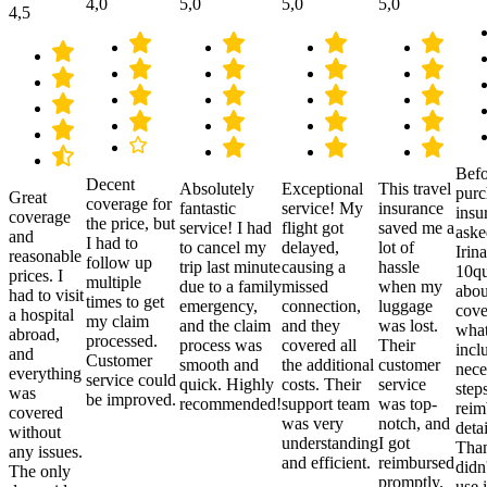
4,0
5,0
5,0
5,0
4,5
Befo
Decent
Absolutely
Exceptional
This travel
purc
Great
coverage for
fantastic
service! My
insurance
insu
coverage
the price, but
service! I had
flight got
saved me a
aske
and
I had to
to cancel my
delayed,
lot of
Irina
reasonable
follow up
trip last minute
causing a
hassle
10qu
prices. I
multiple
due to a family
missed
when my
abou
had to visit
times to get
emergency,
connection,
luggage
cove
a hospital
my claim
and the claim
and they
was lost.
what
abroad,
processed.
process was
covered all
Their
incl
and
Customer
smooth and
the additional
customer
nece
everything
service could
quick. Highly
costs. Their
service
step
was
be improved.
recommended!
support team
was top-
reim
covered
was very
notch, and
detai
without
understanding
I got
Than
any issues.
and efficient.
reimbursed
didn
The only
promptly.
use i