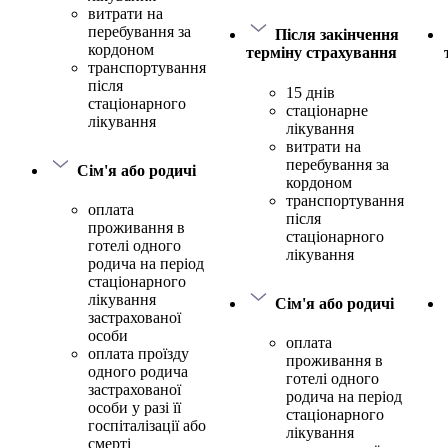
витрати на
перебування за
Після закінчення
кордоном
терміну страхування
транспортування
після
15 днів
стаціонарного
стаціонарне
лікування
лікування
витрати на
перебування за
Сім'я або родичі
кордоном
транспортування
оплата
після
проживання в
стаціонарного
готелі одного
лікування
родича на період
стаціонарного
лікування
Сім'я або родичі
застрахованої
особи
оплата
оплата проїзду
проживання в
одного родича
готелі одного
застрахованої
родича на період
особи у разі її
стаціонарного
госпіталізації або
лікування
смерті