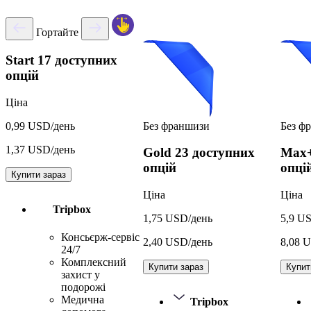
Гортайте
Start
17 доступних
опцій
Ціна
Без франшизи
Без ф
0,99 USD/день
1,37 USD/день
Gold
23 доступних
Max
опцій
опці
Купити зараз
Ціна
Ціна
Tripbox
1,75 USD/день
5,9 U
Консьєрж-сервіс
2,40 USD/день
8,08 
24/7
Комплексний
Купити зараз
Купит
захист у
подорожі
Медична
Tripbox