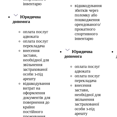
інвентарю
відшкодування
збитків через
поломку або
Юридична
пошкодження
допомога
орендованого/
прокатного
оплата послуг
спортивного
адвоката
інвентарю
оплата послуг
перекладача
внесення
Юридична
застави,
допомога
необхідної для
звільнення
оплата послуг
застрахованої
адвоката
особи з-під
оплата послуг
арешту
перекладача
відшкодування
внесення
витрат на
застави,
оформлення
необхідної для
документів для
звільнення
повернення до
застрахованої
країни
особи з-під
постійного
арешту
проживання