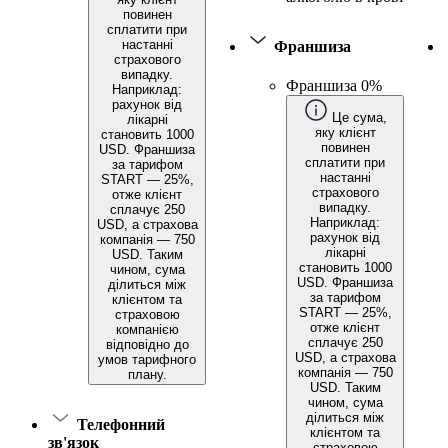
повинен
сплатити при
настанні
Франшиза
страхового
випадку.
Франшиза 0%
Наприклад:
рахунок від
Це сума,
лікарні
яку клієнт
становить 1000
повинен
USD. Франшиза
сплатити при
за тарифом
настанні
START — 25%,
страхового
отже клієнт
випадку.
сплачує 250
Наприклад:
USD, а страхова
рахунок від
компанія — 750
лікарні
USD. Таким
становить 1000
чином, сума
USD. Франшиза
ділиться між
за тарифом
клієнтом та
START — 25%,
страховою
отже клієнт
компанією
сплачує 250
відповідно до
USD, а страхова
умов тарифного
компанія — 750
плану.
USD. Таким
чином, сума
ділиться між
Телефонний
клієнтом та
зв'язок
страховою