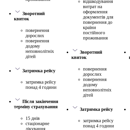
відшкодування
витрат на
оформлення
Зворотний
документів для
квиток
повернення до
країни
повернення
постійного
дорослих
проживання
повернення
додому
неповнолітніх
Зворотний
дітей
квиток
повернення
Затримка рейсу
дорослих
повернення
затримка рейсу
додому
понад 4 години
неповнолітніх
дітей
Після закінчення
терміну страхування
Затримка рейсу
15 днів
затримка рейсу
стаціонарне
понад 4 години
лікування