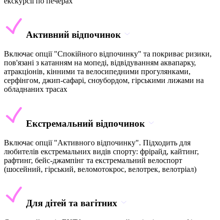
екскурсії по печерах
Активний відпочинок
Включає опції "Спокійного відпочинку" та покриває ризики,
пов'язані з катанням на мопеді, відвідуванням аквапарку,
атракціонів, кінними та велосипедними прогулянками,
серфінгом, джип-сафарі, сноубордом, гірськими лижами на
обладнаних трасах
Екстремальний відпочинок
Включає опції "Активного відпочинку". Підходить для
любителів екстремальних видів спорту: фрірайд, кайтинг,
рафтинг, бейс-джампінг та екстремальний велоспорт
(шосейний, гірський, веломотокрос, велотрек, велотріал)
Для дітей та вагітних