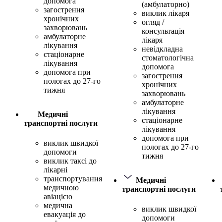
допомога
(амбулаторно)
загострення
виклик лікаря
хронічних
огляд /
захворювань
консультація
амбулаторне
лікаря
лікування
невідкладна
стаціонарне
стоматологічна
лікування
допомога
допомога при
загострення
пологах до 27-го
хронічних
тижня
захворювань
амбулаторне
лікування
Медичні
стаціонарне
транспортні послуги
лікування
допомога при
виклик швидкої
пологах до 27-го
допомоги
тижня
виклик таксі до
лікарні
транспортування
Медичні
медичною
транспортні послуги
авіацією
медична
виклик швидкої
евакуація до
допомоги