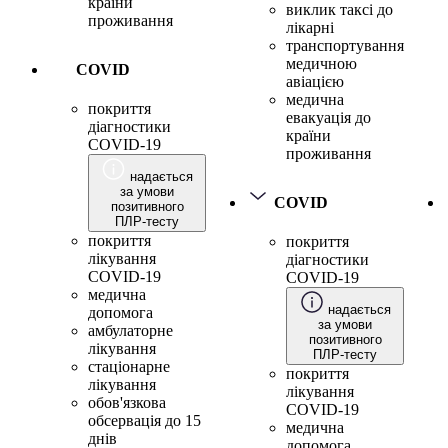
країни
виклик таксі до
проживання
лікарні
транспортування
медичною
COVID
авіацією
медична
покриття
евакуація до
діагностики
країни
COVID-19
проживання
надається
за умови
COVID
позитивного
ПЛР-тесту
покриття
покриття
лікування
діагностики
COVID-19
COVID-19
медична
надається
допомога
за умови
амбулаторне
позитивного
лікування
ПЛР-тесту
стаціонарне
покриття
лікування
лікування
обов'язкова
COVID-19
обсервація до 15
медична
днів
допомога