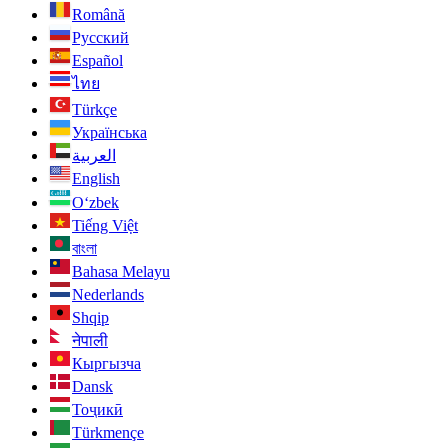
Română
Русский
Español
ไทย
Türkçe
Українська
العربية
English
O‘zbek
Tiếng Việt
বাংলা
Bahasa Melayu
Nederlands
Shqip
नेपाली
Кыргызча
Dansk
Тоҷикӣ
Türkmençe