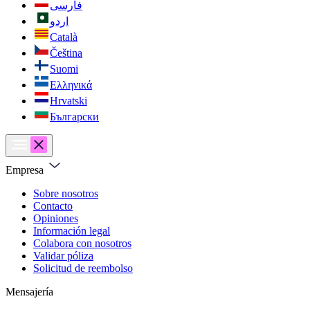
فارسی
اردو
Català
Čeština
Suomi
Ελληνικά
Hrvatski
Български
Empresa
Sobre nosotros
Contacto
Opiniones
Información legal
Colabora con nosotros
Validar póliza
Solicitud de reembolso
Mensajería