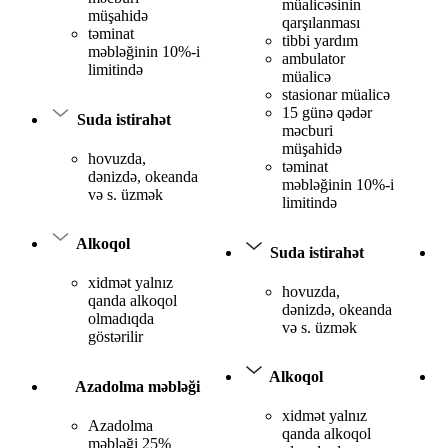
müalicəsinin
müşahidə
qarşılanması
təminat
tibbi yardım
məbləğinin 10%-i
ambulator
limitində
müalicə
stasionar müalicə
15 günə qədər
Suda istirahət
məcburi
müşahidə
hovuzda,
təminat
dənizdə, okeanda
məbləğinin 10%-i
və s. üzmək
limitində
Alkoqol
Suda istirahət
xidmət yalnız
hovuzda,
qanda alkoqol
dənizdə, okeanda
olmadıqda
və s. üzmək
göstərilir
Alkoqol
Azadolma məbləği
xidmət yalnız
Azadolma
qanda alkoqol
məbləği 25%