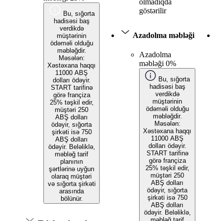
olmadıqda
göstərilir
Bu, sığorta
hadisəsi baş
verdikdə
Azadolma məbləği
müştərinin
ödəməli olduğu
məbləğdir.
Azadolma
Məsələn:
məbləği 0%
Xəstəxana haqqı
11000 ABŞ
Bu, sığorta
dolları ödəyir.
hadisəsi baş
START tarifinə
verdikdə
görə françiza
müştərinin
25% təşkil edir,
ödəməli olduğu
müştəri 250
məbləğdir.
ABŞ dolları
Məsələn:
ödəyir, sığorta
Xəstəxana haqqı
şirkəti isə 750
11000 ABŞ
ABŞ dolları
dolları ödəyir.
ödəyir. Beləliklə,
START tarifinə
məbləğ tarif
görə françiza
planının
25% təşkil edir,
şərtlərinə uyğun
müştəri 250
olaraq müştəri
ABŞ dolları
və sığorta şirkəti
ödəyir, sığorta
arasında
şirkəti isə 750
bölünür.
ABŞ dolları
ödəyir. Beləliklə,
məbləğ tarif