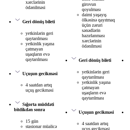
xərclərinin
girovun
ödənilməsi
qoyulması
daimi yaşayış
ölkəsinə qayıtmaq
Geri dönüş bileti
üçün zəruri
sənədlərin
yetkinlərin geri
hazırlanması
qaytarılması
xərclərinin
yetkinlik yaşına
ödənilməsi
çatmayan
uşaqların evə
qaytarılması
Geri dönüş bileti
yetkinlərin geri
Uçuşun gecikməsi
qaytarılması
yetkinlik yaşına
4 saatdan artıq
çatmayan
uçuş gecikməsi
uşaqların evə
qaytarılması
Sığorta müddəti
bitdikdən sonra
Uçuşun gecikməsi
15 gün
4 saatdan artıq
stasionar müalicə
uçuş gecikməsi