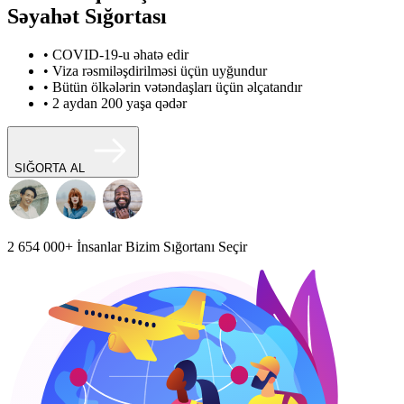
Səyahət Sığortası
• COVID-19-u əhatə edir
• Viza rəsmiləşdirilməsi üçün uyğundur
• Bütün ölkələrin vətəndaşları üçün əlçatandır
• 2 aydan 200 yaşa qədər
SIĞORTA AL
2 654 000+
İnsanlar Bizim Sığortanı Seçir