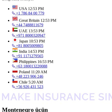
USA
12:53 PM
+1 786 84 00 779
Great Britain
12:53 PM
+44 7488811679
UAE
13:53 PM
+971 8000320947
Japan
10:53 PM
+81 8005009805
India
14:53 PM
+91 1171279565
Philippines
16:53 PM
+63 180013220088
Poland
11:20 AM
+48 223 906 246
Chile
5:20 AM
+56 926 431 523
Monteneqro üçün