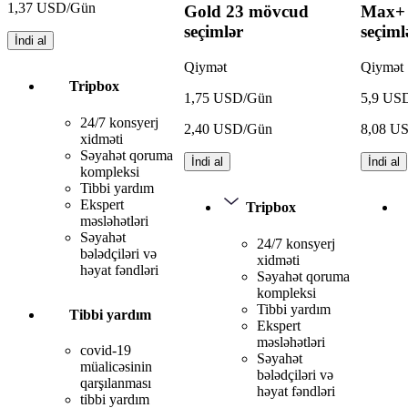
1,37 USD/Gün
Gold
23 mövcud
Max+
seçimlər
seçiml
İndi al
Qiymət
Qiymət
Tripbox
1,75 USD/Gün
5,9 US
24/7 konsyerj
2,40 USD/Gün
8,08 U
xidməti
Səyahət qoruma
İndi al
İndi al
kompleksi
Tibbi yardım
Ekspert
Tripbox
məsləhətləri
Səyahət
24/7 konsyerj
bələdçiləri və
xidməti
həyat fəndləri
Səyahət qoruma
kompleksi
Tibbi yardım
Tibbi yardım
Ekspert
məsləhətləri
covid-19
Səyahət
müalicəsinin
bələdçiləri və
qarşılanması
həyat fəndləri
tibbi yardım