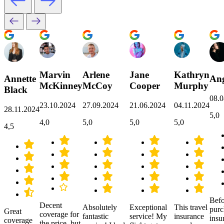
Marvin
Arlene
Jane
Kathryn
Annette
Ang
McKinney
McCoy
Cooper
Murphy
Black
08.0
23.10.2024
27.09.2024
21.06.2024
04.11.2024
28.11.2024
5,0
4,0
5,0
5,0
5,0
4,5
Befo
Decent
Absolutely
Exceptional
This travel
purc
Great
coverage for
fantastic
service! My
insurance
insu
coverage
the price, but