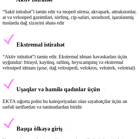
“Sakit istirahət”i təmin edir və moped sürmə, akvapark, attraksionlar,
at və velosiped gəzintiləri, sörfinq, cip-safari, snoubord, işarələnmiş
traslarda dağ xizəyini əhatə edir
Ekstremal istirahət
“Aktiv istirahət”i təmin edir. Ekstremal idman həvəskarları üçün
uyğundur: frirayd, kaytinq, raftinq, beyscampinq və ekstremal
velosiped idmanı (şose, dağ velosipedi, velokros, velotrek, velotrial)
Uşaqlar və hamilə qadınlar üçün
EKTA sığorta polisi bu kateqoriyadan olan səyahətçilər üçün ən
sərfəli tariflərdən və təminatlardan biridir
Başqa ölkəyə giriş