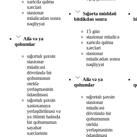
xaricdə qalma
xərcləri
stasionar
Sığorta müddəti
müalicədən sonra
bitdikdən sonra
b
nəqliyyat
15 gün
stasionar müalicə
Ailə və ya
xaricdə qalma
qohumlar
xərcləri
stasionar
sığortalı şəxsin
müalicədən sonra
stasionar
nəqliyyat
müalicəsi
dövründə bir
qohumunun
Ailə və ya
oteldə
qohumlar
q
yerləşməsinin
ödənilməsi
sığortalı şəxsin
sığortalı şəxsin
stasionar
xəstəxanaya
müalicəsi
yerləşdirilməsi və
dövründə bir
ya ölümü halında
qohumunun
bir qohumunun
oteldə
səyahət
yerləşməsinin
xərclərinin
ödənilməsi