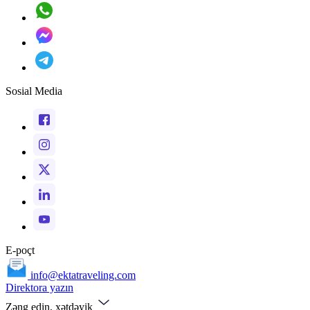
Sosial Media
E-poçt
info@ektatraveling.com
Direktora yazın
Zəng edin, xətdəyik