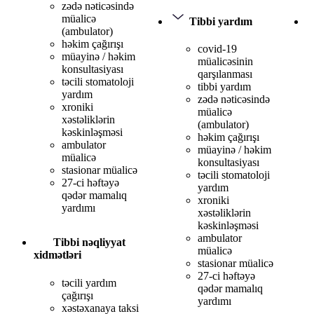
zədə nəticəsində
müalicə
Tibbi yardım
(ambulator)
həkim çağırışı
covid-19
müayinə / həkim
müalicəsinin
konsultasiyası
qarşılanması
təcili stomatoloji
tibbi yardım
yardım
zədə nəticəsində
xroniki
müalicə
xəstəliklərin
(ambulator)
kəskinləşməsi
həkim çağırışı
ambulator
müayinə / həkim
müalicə
konsultasiyası
stasionar müalicə
təcili stomatoloji
27-ci həftəyə
yardım
qədər mamalıq
xroniki
yardımı
xəstəliklərin
kəskinləşməsi
ambulator
Tibbi nəqliyyat
müalicə
xidmətləri
stasionar müalicə
27-ci həftəyə
təcili yardım
qədər mamalıq
çağırışı
yardımı
xəstəxanaya taksi