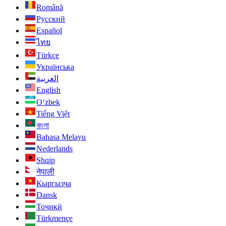
Română
Русский
Español
ไทย
Türkçe
Українська
العربية
English
O‘zbek
Tiếng Việt
বাংলা
Bahasa Melayu
Nederlands
Shqip
नेपाली
Кыргызча
Dansk
Тоҷикӣ
Türkmençe