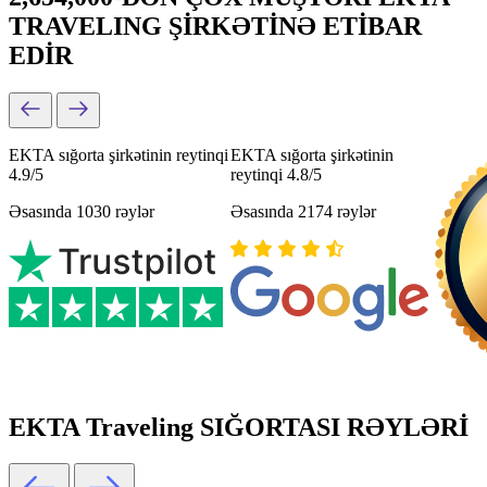
TRAVELING ŞİRKƏTİNƏ ETİBAR
EDİR
EKTA sığorta şirkətinin reytinqi
EKTA sığorta şirkətinin
4.9/5
reytinqi 4.8/5
Əsasında 1030 rəylər
Əsasında 2174 rəylər
EKTA Traveling SIĞORTASI RƏYLƏRİ