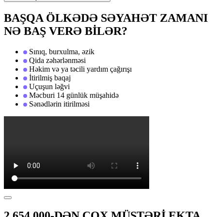
BAŞQA ÖLKƏDƏ SƏYAHƏT ZAMANI
NƏ BAŞ VERƏ BİLƏR?
Sınıq, burxulma, əzik
Qida zəhərlənməsi
Həkim və ya təcili yardım çağırışı
İtirilmiş baqaj
Uçuşun ləğvi
Məcburi 14 günlük müşahidə
Sənədlərin itirilməsi
2,654,000-DƏN ÇOX MÜŞTƏRİ EKTA