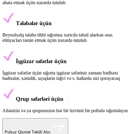
əhatə etmək üçün nəzərdə tutulub
Tələbələr üçün
Beynəlxalq tələbə tibbi sığortası xaricdə təhsil alarkən əsas
ehtiyacları təmin etmək üçün nəzərdə tutulub
İşgüzar səfərlər üçün
İşgüzar səfərlər üçün sığorta işgüzar səfəriniz zamanı bədbəxt
hadisələr, xəstəlik, uçuşların ləğvi və s. hallarda sizi qoruyacaq
Qrup səfərləri üçün
Ailənizin və ya qrupunuzun hər bir üzvünü bir polisdə sığortalayın
Pulsuz Qiymət Təklifi Alın