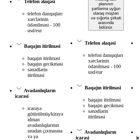
Telefon əlaqəsi
planının
şərtlərinə uyğun
olaraq müştəri
telefon danışıqları
və sığorta şirkəti
xərclərinin
arasında
ödənilməsi - 100
bölünür.
usd/eur
Telefon əlaqəsi
Baqajın itirilməsi
telefon danışıqları
baqajın itirilməsi
xərclərinin
baqajın gecikməsi
ödənilməsi - 100
sənədlərin
usd/eur
itirilməsi
Baqajın itirilməsi
Avadanlıqların
icarəsi
baqajın itirilməsi
baqajın gecikməsi
icarəyə
sənədlərin
götürülmüş/kirayə
itirilməsi
idman
avadanlıqlarının
sıradan çıxmasına
Avadanlıqların
və ya
icarəsi
i