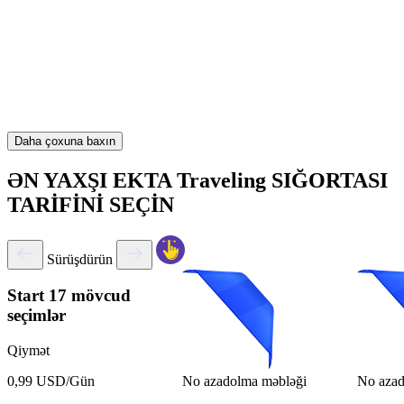
Daha çoxuna baxın
ƏN YAXŞI EKTA Traveling SIĞORTASI
TARİFİNİ SEÇİN
Sürüşdürün
Start
17 mövcud
seçimlər
Qiymət
No azadolma məbləği
No azad
0,99 USD/Gün