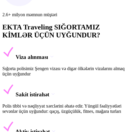
2.6+ milyon məmnun müştəri
EKTA Traveling SIĞORTAMIZ
KİMLƏR ÜÇÜN UYĞUNDUR?
Viza alınması
Sığorta polisimiz Şengen vizası və digər ölkələrin vizalarını almaq
üçün uyğundur
Sakit istirahət
Polis tibbi və nəqliyyat xərclərini əhatə edir. Yüngül fəaliyyətləri
sevənlər üçün uyğundur: qaçış, üzgüçülük, fitnes, mağara turları
Aktiv istirahət