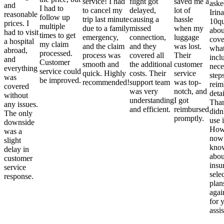
service! I had
flight got
saved me a
aske
and
I had to
to cancel my
delayed,
lot of
Irina
reasonable
follow up
trip last minute
causing a
hassle
10qu
prices. I
multiple
due to a family
missed
when my
abou
had to visit
times to get
emergency,
connection,
luggage
cove
a hospital
my claim
and the claim
and they
was lost.
what
abroad,
processed.
process was
covered all
Their
incl
and
Customer
smooth and
the additional
customer
nece
everything
service could
quick. Highly
costs. Their
service
step
was
be improved.
recommended!
support team
was top-
reim
covered
was very
notch, and
detai
without
understanding
I got
Than
any issues.
and efficient.
reimbursed
didn
The only
promptly.
use i
downside
Howe
was a
now
slight
kno
delay in
abou
customer
insu
service
sele
response.
plan
again
for 
assi