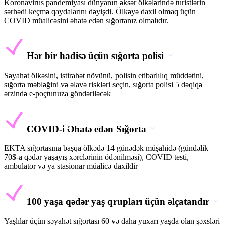
Koronavirus pandemiyası dünyanın əksər ölkələrində turistlərin
sərhədi keçmə qaydalarını dəyişdi. Ölkəyə daxil olmaq üçün
COVID müalicəsini əhatə edən sığortanız olmalıdır.
Hər bir hadisə üçün sığorta polisi
Səyahət ölkəsini, istirahət növünü, polisin etibarlılıq müddətini,
sığorta məbləğini və əlavə riskləri seçin, sığorta polisi 5 dəqiqə
ərzində e-poçtunuza göndəriləcək
COVID-i Əhatə edən Sığorta
EKTA sığortasına başqa ölkədə 14 günədək müşahidə (gündəlik
70$-a qədər yaşayış xərclərinin ödənilməsi), COVID testi,
ambulator və ya stasionar müalicə daxildir
100 yaşa qədər yaş qrupları üçün əlçatandır
Yaşlılar üçün səyahət sığortası 60 və daha yuxarı yaşda olan şəxsləri