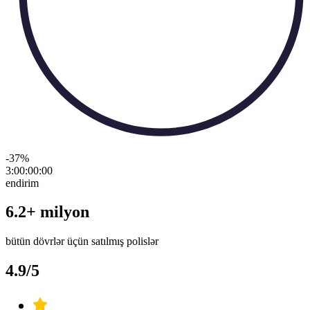
-37
%
3:00:00
:
00
endirim
6.2+ milyon
bütün dövrlər üçün satılmış polislər
4.9/5