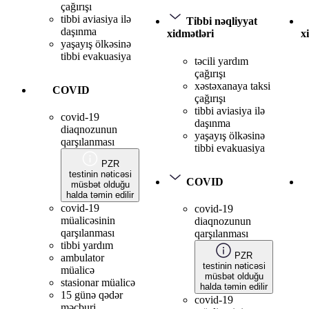
çağırışı
tibbi aviasiya ilə
Tibbi nəqliyyat
daşınma
xidmətləri
x
yaşayış ölkəsinə
tibbi evakuasiya
təcili yardım
çağırışı
xəstəxanaya taksi
COVID
çağırışı
tibbi aviasiya ilə
covid-19
daşınma
diaqnozunun
yaşayış ölkəsinə
qarşılanması
tibbi evakuasiya
PZR
testinin nəticəsi
COVID
müsbət olduğu
halda təmin edilir
covid-19
covid-19
müalicəsinin
diaqnozunun
qarşılanması
qarşılanması
tibbi yardım
PZR
ambulator
testinin nəticəsi
müalicə
müsbət olduğu
stasionar müalicə
halda təmin edilir
15 günə qədər
covid-19
məcburi