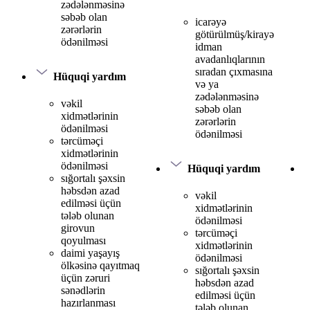
zədələnməsinə
səbəb olan
icarəyə
zərərlərin
götürülmüş/kirayə
ödənilməsi
idman
avadanlıqlarının
sıradan çıxmasına
Hüquqi yardım
və ya
zədələnməsinə
vəkil
səbəb olan
xidmətlərinin
zərərlərin
ödənilməsi
ödənilməsi
tərcüməçi
xidmətlərinin
ödənilməsi
Hüquqi yardım
sığortalı şəxsin
həbsdən azad
vəkil
edilməsi üçün
xidmətlərinin
tələb olunan
ödənilməsi
girovun
tərcüməçi
qoyulması
xidmətlərinin
daimi yaşayış
ödənilməsi
ölkəsinə qayıtmaq
sığortalı şəxsin
üçün zəruri
həbsdən azad
sənədlərin
edilməsi üçün
hazırlanması
tələb olunan