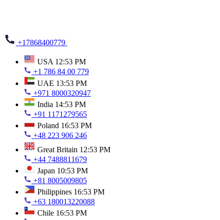
+17868400779
USA
12:53 PM
+1 786 84 00 779
UAE
13:53 PM
+971 8000320947
India
14:53 PM
+91 1171279565
Poland
16:53 PM
+48 223 906 246
Great Britain
12:53 PM
+44 7488811679
Japan
10:53 PM
+81 8005009805
Philippines
16:53 PM
+63 180013220088
Chile
16:53 PM