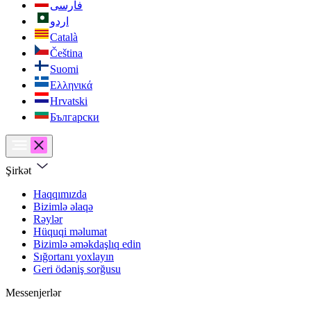
فارسی
اردو
Català
Čeština
Suomi
Ελληνικά
Hrvatski
Български
Şirkət
Haqqımızda
Bizimlə əlaqə
Rəylər
Hüquqi məlumat
Bizimlə əməkdaşlıq edin
Sığortanı yoxlayın
Geri ödəniş sorğusu
Messenjerlər