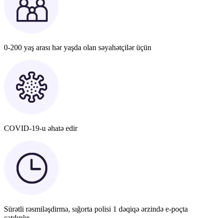
0-200 yaş arası hər yaşda olan səyahətçilər üçün
COVID-19-u əhatə edir
Sürətli rəsmiləşdirmə, sığorta polisi 1 dəqiqə ərzində e-poçta
çatdırılır