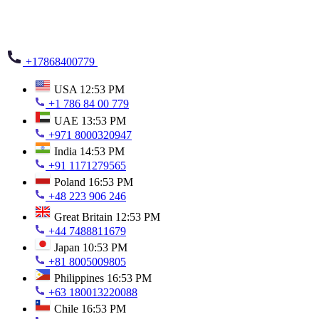
+17868400779
USA
12:53 PM
+1 786 84 00 779
UAE
13:53 PM
+971 8000320947
India
14:53 PM
+91 1171279565
Poland
16:53 PM
+48 223 906 246
Great Britain
12:53 PM
+44 7488811679
Japan
10:53 PM
+81 8005009805
Philippines
16:53 PM
+63 180013220088
Chile
16:53 PM