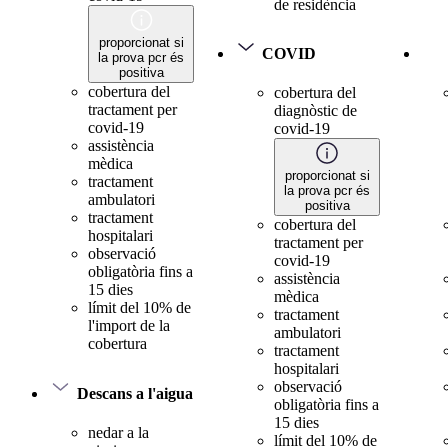
de residència
proporcionat si
COVID
la prova pcr és
positiva
cobertura del
cobertura del
tractament per
diagnòstic de
covid-19
covid-19
assistència
mèdica
proporcionat si
tractament
la prova pcr és
ambulatori
positiva
tractament
cobertura del
hospitalari
tractament per
observació
covid-19
obligatòria fins a
assistència
15 dies
mèdica
límit del 10% de
tractament
l'import de la
ambulatori
cobertura
tractament
hospitalari
observació
Descans a l'aigua
obligatòria fins a
15 dies
nedar a la
límit del 10% de