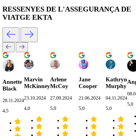
RESSENYES DE L'ASSEGURANÇA DE
VIATGE EKTA
Marvin
Arlene
Jane
Kathryn
Annette
Ang
McKinney
McCoy
Cooper
Murphy
Black
08.0
23.10.2024
27.09.2024
21.06.2024
04.11.2024
28.11.2024
5,0
4,0
5,0
5,0
5,0
4,5