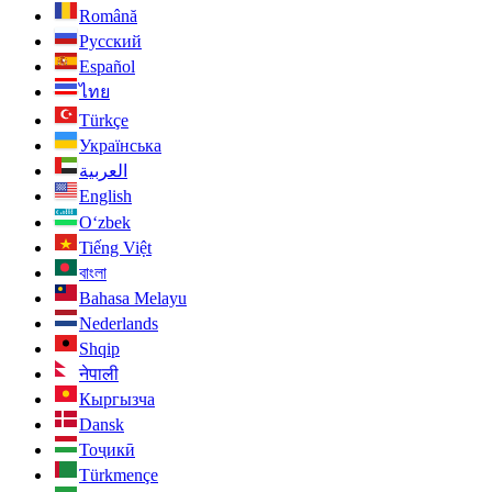
Română
Русский
Español
ไทย
Türkçe
Українська
العربية
English
O‘zbek
Tiếng Việt
বাংলা
Bahasa Melayu
Nederlands
Shqip
नेपाली
Кыргызча
Dansk
Тоҷикӣ
Türkmençe