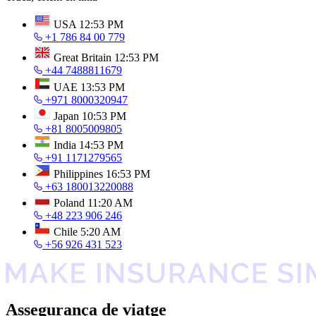
USA
12:53 PM
+1 786 84 00 779
Great Britain
12:53 PM
+44 7488811679
UAE
13:53 PM
+971 8000320947
Japan
10:53 PM
+81 8005009805
India
14:53 PM
+91 1171279565
Philippines
16:53 PM
+63 180013220088
Poland
11:20 AM
+48 223 906 246
Chile
5:20 AM
+56 926 431 523
Assegurança de viatge