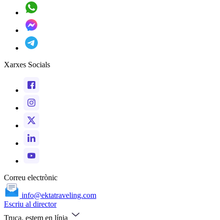
Xarxes Socials
Correu electrònic
info@ektatraveling.com
Escriu al director
Truca, estem en línia