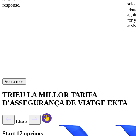
sele
response.
plan
again
for 
assi
Veure més
TRIEU LA MILLOR TARIFA
D'ASSEGURANÇA DE VIATGE EKTA
Llisca
Start
17 opcions