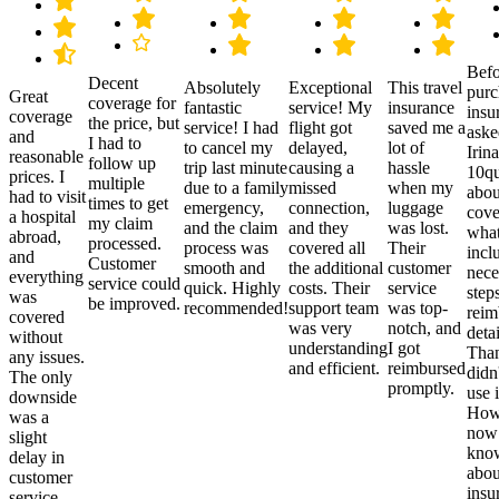
Befo
Decent
Absolutely
Exceptional
This travel
purc
Great
coverage for
fantastic
service! My
insurance
insu
coverage
the price, but
service! I had
flight got
saved me a
aske
and
I had to
to cancel my
delayed,
lot of
Irina
reasonable
follow up
trip last minute
causing a
hassle
10qu
prices. I
multiple
due to a family
missed
when my
abou
had to visit
times to get
emergency,
connection,
luggage
cove
a hospital
my claim
and the claim
and they
was lost.
what
abroad,
processed.
process was
covered all
Their
incl
and
Customer
smooth and
the additional
customer
nece
everything
service could
quick. Highly
costs. Their
service
step
was
be improved.
recommended!
support team
was top-
reim
covered
was very
notch, and
detai
without
understanding
I got
Than
any issues.
and efficient.
reimbursed
didn
The only
promptly.
use i
downside
Howe
was a
now
slight
kno
delay in
abou
customer
insu
service