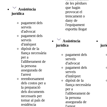
de les pèrdues
que hagin
Assistència
provocat el
jurídica
trencament o
dany de
pagament dels
l'equipament
serveis
esportiu llogat
d'advocat
pagament dels
serveis
Assistència
d'intèrpret
jurídica
jurí
dipòsit de la
fiança necessària
pagament dels
per a
serveis
l'alliberament de
d'advocat
la persona
pagament dels
assegurada de
serveis
l'arrest
d'intèrpret
reemborsament
dipòsit de la
dels costos per a
fiança necessària
la preparació
per a
dels documents
l'alliberament de
necessaris per
la persona
tornar al país de
assegurada de
residència
l'arrest