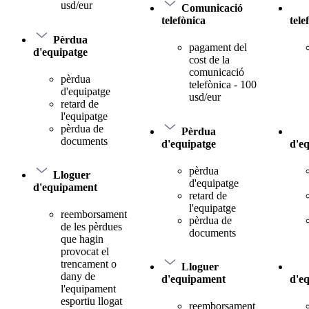
usd/eur
Comunicació
telefònica
tele
Pèrdua
pagament del
d'equipatge
cost de la
comunicació
pèrdua
telefònica - 100
d'equipatge
usd/eur
retard de
l'equipatge
pèrdua de
Pèrdua
documents
d'equipatge
d'e
pèrdua
Lloguer
d'equipatge
d'equipament
retard de
l'equipatge
reemborsament
pèrdua de
de les pèrdues
documents
que hagin
provocat el
trencament o
Lloguer
dany de
d'equipament
d'e
l'equipament
esportiu llogat
reemborsament