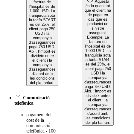
Aquesta
factura de
és la quantitat
l'hospital és de
que el client ha
1.000 USD. La
de pagar en
franquícia sota
cas que es
la tarifa START
produeixi un
és del 25%, el
sinistre
client paga 250
assegurat.
USD i la
Exemple: La
companyia
factura de
d'assegurances
l'hospital és de
paga 750 USD.
1.000 USD. La
Així, l'import es
franquícia sota
divideix entre
la tarifa START
el client i la
és del 25%, el
companyia
client paga 250
d'assegurances
USD i la
d'acord amb
companyia
les condicions
d'assegurances
del pla tarifari.
paga 750 USD.
Així, l'import es
divideix entre
Comunicació
el client i la
telefònica
companyia
d'assegurances
d'acord amb
pagament del
les condicions
cost de la
del pla tarifari.
comunicació
telefònica - 100