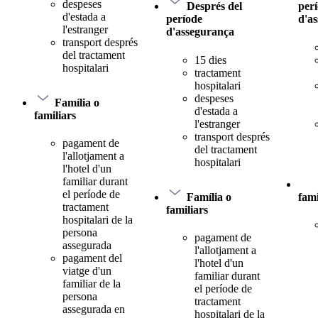
despeses
Després del
per
d'estada a
període
d'a
l'estranger
d'assegurança
transport després
del tractament
15 dies
hospitalari
tractament
hospitalari
despeses
Família o
d'estada a
familiars
l'estranger
transport després
pagament de
del tractament
l'allotjament a
hospitalari
l'hotel d'un
familiar durant
el període de
Família o
fami
tractament
familiars
hospitalari de la
persona
pagament de
assegurada
l'allotjament a
pagament del
l'hotel d'un
viatge d'un
familiar durant
familiar de la
el període de
persona
tractament
assegurada en
hospitalari de la