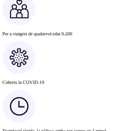
Per a viatgers de qualsevol edat 0-200
Cobreix la COVID-19
Tramitació ràpida, la pòlissa arriba per correu en 1 minut