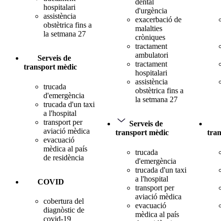
dental
hospitalari
d'urgència
assistència
exacerbació de
obstètrica fins a
malalties
la setmana 27
cròniques
tractament
ambulatori
Serveis de
tractament
transport mèdic
hospitalari
assistència
trucada
obstètrica fins a
d'emergència
la setmana 27
trucada d'un taxi
a l'hospital
transport per
Serveis de
aviació mèdica
transport mèdic
tra
evacuació
mèdica al país
trucada
de residència
d'emergència
trucada d'un taxi
a l'hospital
COVID
transport per
aviació mèdica
cobertura del
evacuació
diagnòstic de
mèdica al país
covid-19