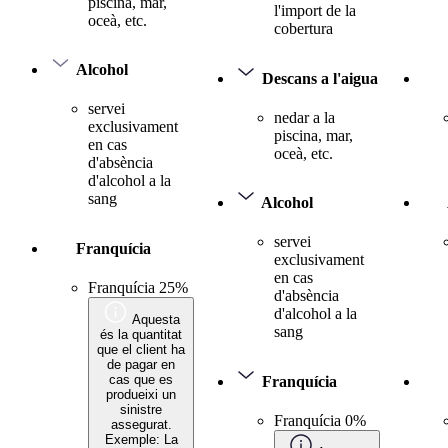
piscina, mar,
l'import de la
oceà, etc.
cobertura
Alcohol
Descans a l'aigua
servei
nedar a la
exclusivament
piscina, mar,
en cas
oceà, etc.
d'absència
d'alcohol a la
sang
Alcohol
servei
Franquícia
exclusivament
en cas
Franquícia 25%
d'absència
d'alcohol a la
Aquesta
sang
és la quantitat
que el client ha
de pagar en
cas que es
Franquícia
produeixi un
sinistre
Franquícia 0%
assegurat.
Exemple: La