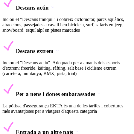
Descans actiu
Inclou el "Descans tranquil" i cobreix ciclomotor, parcs aquàtics,
atraccions, passejades a cavall i en bicicleta, surf, safaris en jeep,
snowboard, esquí alpí en pistes marcades
Descans extrem
Inclou el "Descans actiu". Adequada per a amants dels esports
d'extrem: freeride, kàiting, ràfting, salt base i ciclisme extrem
(carretera, muntanya, BMX, pista, trial)
Per a nens i dones embarassades
La pòlissa d'assegurança EKTA és una de les tarifes i cobertures
més avantatjoses per a viatgers d'aquesta categoria
Entrada a un altre país