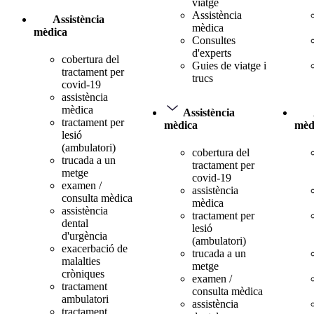
viatge
Assistència
Assistència
mèdica
mèdica
Consultes
d'experts
cobertura del
Guies de viatge i
tractament per
trucs
covid-19
assistència
mèdica
Assistència
tractament per
mèdica
mèd
lesió
(ambulatori)
cobertura del
trucada a un
tractament per
metge
covid-19
examen /
assistència
consulta mèdica
mèdica
assistència
tractament per
dental
lesió
d'urgència
(ambulatori)
exacerbació de
trucada a un
malalties
metge
cròniques
examen /
tractament
consulta mèdica
ambulatori
assistència
tractament