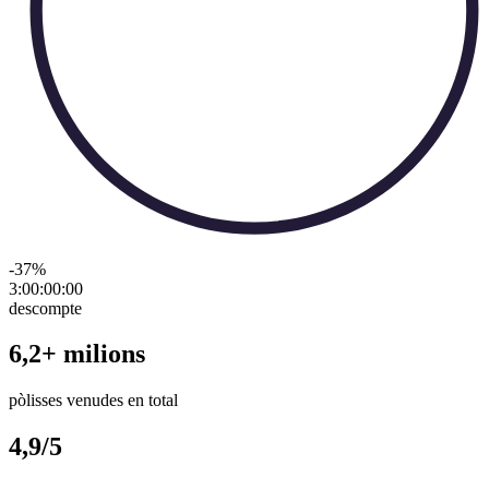
-37
%
3:00:00
:
00
descompte
6,2+ milions
pòlisses venudes en total
4,9/5