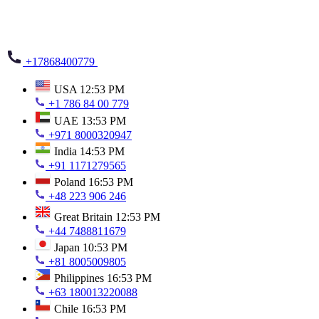
+17868400779
USA
12:53 PM
+1 786 84 00 779
UAE
13:53 PM
+971 8000320947
India
14:53 PM
+91 1171279565
Poland
16:53 PM
+48 223 906 246
Great Britain
12:53 PM
+44 7488811679
Japan
10:53 PM
+81 8005009805
Philippines
16:53 PM
+63 180013220088
Chile
16:53 PM