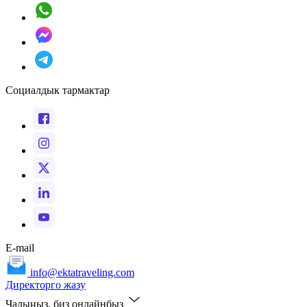
Социалдык тармактар
E-mail
info@ektatraveling.com
Директорго жазу
Чалыңыз, биз онлайнбыз