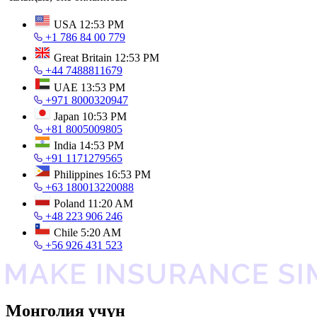
USA
12:53 PM
+1 786 84 00 779
Great Britain
12:53 PM
+44 7488811679
UAE
13:53 PM
+971 8000320947
Japan
10:53 PM
+81 8005009805
India
14:53 PM
+91 1171279565
Philippines
16:53 PM
+63 180013220088
Poland
11:20 AM
+48 223 906 246
Chile
5:20 AM
+56 926 431 523
Монголия үчүн