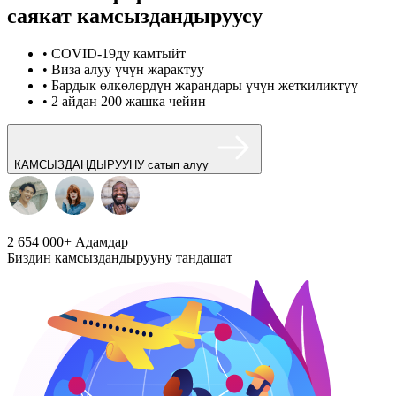
саякат камсыздандыруусу
• COVID-19ду камтыйт
• Виза алуу үчүн жарактуу
• Бардык өлкөлөрдүн жарандары үчүн жеткиликтүү
• 2 айдан 200 жашка чейин
КАМСЫЗДАНДЫРУУНУ сатып алуу
2 654 000+
Адамдар
Биздин камсыздандырууну тандашат