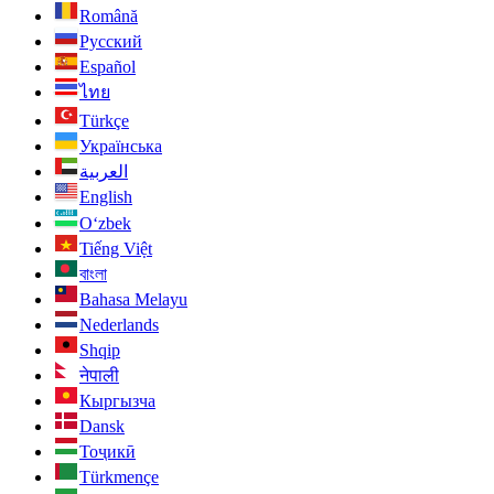
Română
Русский
Español
ไทย
Türkçe
Українська
العربية
English
O‘zbek
Tiếng Việt
বাংলা
Bahasa Melayu
Nederlands
Shqip
नेपाली
Кыргызча
Dansk
Тоҷикӣ
Türkmençe