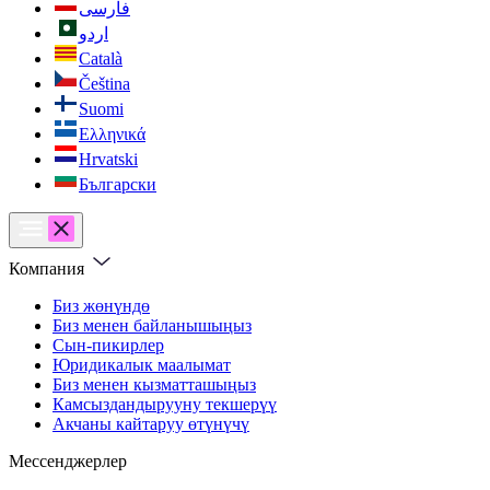
فارسی
اردو
Català
Čeština
Suomi
Ελληνικά
Hrvatski
Български
Компания
Биз жөнүндө
Биз менен байланышыңыз
Сын-пикирлер
Юридикалык маалымат
Биз менен кызматташыңыз
Камсыздандырууну текшерүү
Акчаны кайтаруу өтүнүчү
Мессенджерлер