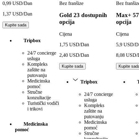
Bez franšize
Bez franšiz
0,99 USD/Dan
1,37 USD/Dan
Gold
23 dostupnih
Max+
57
opcija
opcija
Kupite sada
Cijena
Cijena
Tripbox
1,75 USD/Dan
5,9 USD/D
24/7 concierge
2,40 USD/Dan
8,08 USD/
usluga
Kompleks
Kupite sada
Kupite sad
zaštite na
putovanju
Medicinska
Tripbox
pomoć
Stručne
24/7 concierge
konzultacije
usluga
Turistički vodiči
Kompleks
i trikovi
zaštite na
putovanju
Medicinska
Medicinska
pomoć
pomoć
Stručne
konzultacije