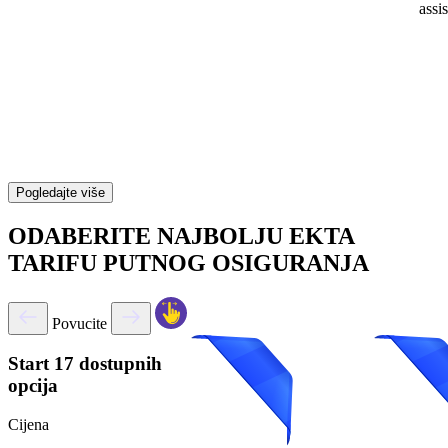
assi
Pogledajte više
ODABERITE NAJBOLJU EKTA
TARIFU PUTNOG OSIGURANJA
Povucite
Start
17 dostupnih
opcija
Cijena