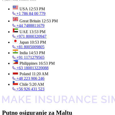
USA
12:53 PM
+1 786 84 00 779
Great Britain
12:53 PM
+44 7488811679
UAE
13:53 PM
+971 8000320947
Japan
10:53 PM
+81 8005009805
India
14:53 PM
+91 1171279565
Philippines
16:53 PM
+63 180013220088
Poland
11:20 AM
+48 223 906 246
Chile
5:20 AM
+56 926 431 523
Putno osiguranje za Maltu