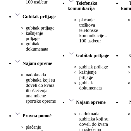
100 usd/eur
Telefonska
komunikacija
komu
Gubitak prtljage
plaćanje
troškova
gubitak prtljage
telefonske
kašnjenje
komunikacije -
prtljage
100 usd/eur
gubitak
dokumenata
Gubitak prtljage
Najam opreme
gubitak prtljage
kašnjenje
nadoknada
prtljage
gubitaka koji su
gubitak
doveli do kvara
dokumenata
ili oštećenja
unajmljene
sportske opreme
Najam opreme
nadoknada
Pravna pomoć
gubitaka koji su
doveli do kvara
plaćanje
ili oštećenja