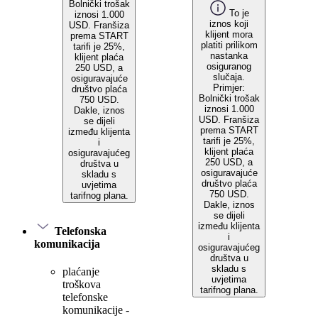
Bolnički trošak
To je
iznosi 1.000
iznos koji
USD. Franšiza
klijent mora
prema START
platiti prilikom
tarifi je 25%,
nastanka
klijent plaća
osiguranog
250 USD, a
slučaja.
osiguravajuće
Primjer:
društvo plaća
Bolnički trošak
750 USD.
iznosi 1.000
Dakle, iznos
USD. Franšiza
se dijeli
prema START
između klijenta
tarifi je 25%,
i
klijent plaća
osiguravajućeg
250 USD, a
društva u
osiguravajuće
skladu s
društvo plaća
uvjetima
750 USD.
tarifnog plana.
Dakle, iznos
se dijeli
između klijenta
Telefonska
i
komunikacija
osiguravajućeg
društva u
skladu s
plaćanje
uvjetima
troškova
tarifnog plana.
telefonske
komunikacije -