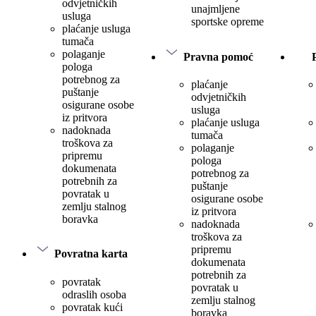
odvjetničkih
unajmljene
usluga
sportske opreme
plaćanje usluga
tumača
polaganje
Pravna pomoć
pologa
potrebnog za
plaćanje
puštanje
odvjetničkih
osigurane osobe
usluga
iz pritvora
plaćanje usluga
nadoknada
tumača
troškova za
polaganje
pripremu
pologa
dokumenata
potrebnog za
potrebnih za
puštanje
povratak u
osigurane osobe
zemlju stalnog
iz pritvora
boravka
nadoknada
troškova za
pripremu
Povratna karta
dokumenata
potrebnih za
povratak
povratak u
odraslih osoba
zemlju stalnog
povratak kući
boravka