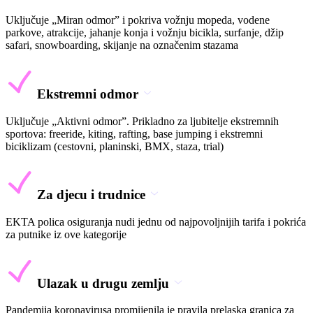
Uključuje „Miran odmor” i pokriva vožnju mopeda, vodene
parkove, atrakcije, jahanje konja i vožnju bicikla, surfanje, džip
safari, snowboarding, skijanje na označenim stazama
Ekstremni odmor
Uključuje „Aktivni odmor”. Prikladno za ljubitelje ekstremnih
sportova: freeride, kiting, rafting, base jumping i ekstremni
biciklizam (cestovni, planinski, BMX, staza, trial)
Za djecu i trudnice
EKTA polica osiguranja nudi jednu od najpovoljnijih tarifa i pokrića
za putnike iz ove kategorije
Ulazak u drugu zemlju
Pandemija koronavirusa promijenila je pravila prelaska granica za