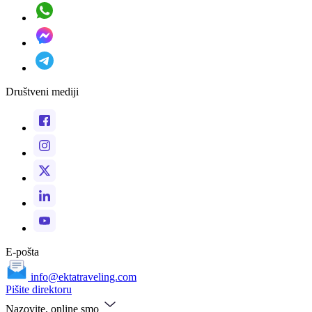
Društveni mediji
E-pošta
info@ektatraveling.com
Pišite direktoru
Nazovite, online smo