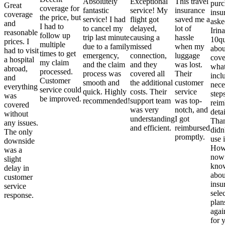
Absolutely
Exceptional
This travel
purc
Great
coverage for
fantastic
service! My
insurance
insu
coverage
the price, but
service! I had
flight got
saved me a
aske
and
I had to
to cancel my
delayed,
lot of
Irina
reasonable
follow up
trip last minute
causing a
hassle
10qu
prices. I
multiple
due to a family
missed
when my
abou
had to visit
times to get
emergency,
connection,
luggage
cove
a hospital
my claim
and the claim
and they
was lost.
what
abroad,
processed.
process was
covered all
Their
incl
and
Customer
smooth and
the additional
customer
nece
everything
service could
quick. Highly
costs. Their
service
step
was
be improved.
recommended!
support team
was top-
reim
covered
was very
notch, and
detai
without
understanding
I got
Than
any issues.
and efficient.
reimbursed
didn
The only
promptly.
use i
downside
Howe
was a
now
slight
kno
delay in
abou
customer
insu
service
sele
response.
plan
again
for 