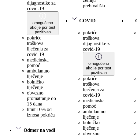
zemlju
dijagnostike za
prebivališta
covid-19
COVID
omogućeno
ako je pcr test
pozitivan
pokriće
pokriće
troškova
troškova
dijagnostike za
liječenja za
covid-19
covid-19
medicinska
omogućeno
pomoć
ako je pcr test
ambulantno
pozitivan
liječenje
pokriće
bolničko
troškova
liječenje
liječenja za
obvezno
covid-19
promatranje do
medicinska
15 dana
pomoć
limit 10% od
ambulantno
iznosa pokrića
liječenje
bolničko
liječenje
Odmor na vodi
obvezno