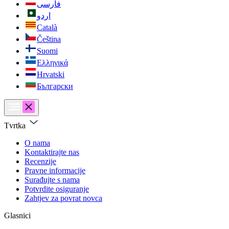
فارسی
اردو
Català
Čeština
Suomi
Ελληνικά
Hrvatski
Български
Tvrtka
O nama
Kontaktirajte nas
Recenzije
Pravne informacije
Surađujte s nama
Potvrdite osiguranje
Zahtjev za povrat novca
Glasnici