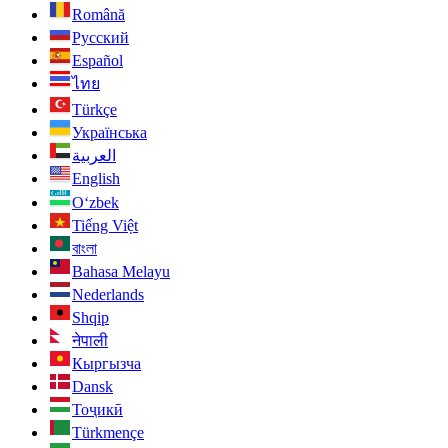
Română
Русский
Español
ไทย
Türkçe
Українська
العربية
English
O‘zbek
Tiếng Việt
বাংলা
Bahasa Melayu
Nederlands
Shqip
नेपाली
Кыргызча
Dansk
Тоҷикӣ
Türkmençe