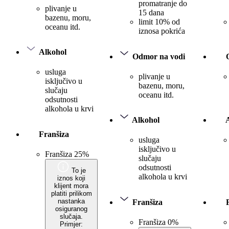
promatranje do
plivanje u
15 dana
bazenu, moru,
limit 10% od
oceanu itd.
iznosa pokrića
Alkohol
Odmor na vodi
usluga
plivanje u
isključivo u
bazenu, moru,
slučaju
oceanu itd.
odsutnosti
alkohola u krvi
Alkohol
Franšiza
usluga
isključivo u
Franšiza 25%
slučaju
odsutnosti
To je
alkohola u krvi
iznos koji
klijent mora
platiti prilikom
nastanka
Franšiza
osiguranog
slučaja.
Franšiza 0%
Primjer: