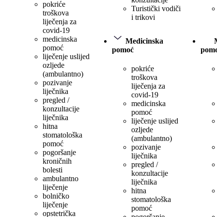
pokriće
Turistički vodiči
troškova
i trikovi
liječenja za
covid-19
medicinska
Medicinska
pomoć
pomoć
pom
liječenje uslijed
ozljede
pokriće
(ambulantno)
troškova
pozivanje
liječenja za
liječnika
covid-19
pregled /
medicinska
konzultacije
pomoć
liječnika
liječenje uslijed
hitna
ozljede
stomatološka
(ambulantno)
pomoć
pozivanje
pogoršanje
liječnika
kroničnih
pregled /
bolesti
konzultacije
ambulantno
liječnika
liječenje
hitna
bolničko
stomatološka
liječenje
pomoć
opstetrička
pogoršanje