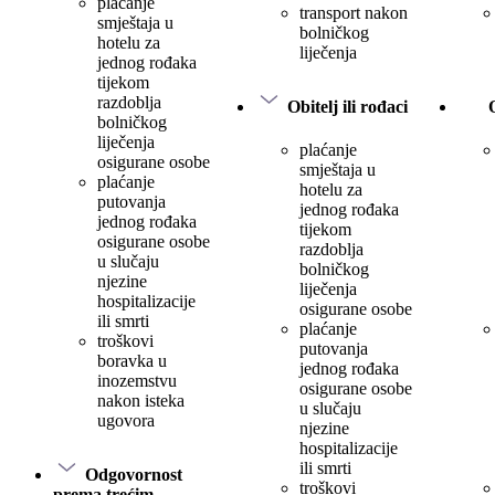
plaćanje
transport nakon
smještaja u
bolničkog
hotelu za
liječenja
jednog rođaka
tijekom
razdoblja
Obitelj ili rođaci
bolničkog
liječenja
plaćanje
osigurane osobe
smještaja u
plaćanje
hotelu za
putovanja
jednog rođaka
jednog rođaka
tijekom
osigurane osobe
razdoblja
u slučaju
bolničkog
njezine
liječenja
hospitalizacije
osigurane osobe
ili smrti
plaćanje
troškovi
putovanja
boravka u
jednog rođaka
inozemstvu
osigurane osobe
nakon isteka
u slučaju
ugovora
njezine
hospitalizacije
ili smrti
Odgovornost
troškovi
prema trećim