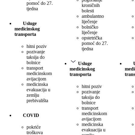
pomoć do 27.
kroničnih
tjedna
bolesti
ambulantno
liječenje
Usluge
bolničko
medicinskog
liječenje
transporta
opstetrička
pomoć do 27.
hitni poziv
tjedna
pozivanje
taksija do
bolnice
Usluge
transport
medicinskog
medi
medicinskom
transporta
tran
avijacijom
medicinska
hitni poziv
evakuacija u
pozivanje
zemlju
taksija do
prebivališta
bolnice
transport
medicinskom
COVID
avijacijom
medicinska
pokriće
evakuacija u
troškova