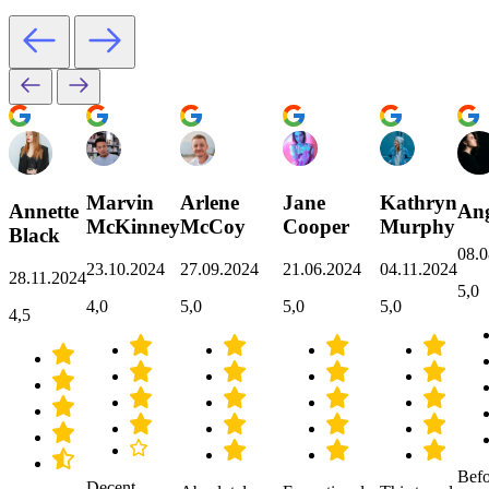
Marvin
Arlene
Jane
Kathryn
Annette
Ang
McKinney
McCoy
Cooper
Murphy
Black
08.0
23.10.2024
27.09.2024
21.06.2024
04.11.2024
28.11.2024
5,0
4,0
5,0
5,0
5,0
4,5
Befo
Decent