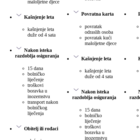
maloljetne djece
Povratna karta
Kašnjenje leta
povratak
kašnjenje leta
odraslih osoba
duže od 4 sata
povratak kući
maloljetne djece
Nakon isteka
razdoblja osiguranja
Kašnjenje leta
15 dana
kašnjenje leta
bolničko
duže od 4 sata
liječenje
troškovi
boravka u
Nakon isteka
inozemstvu
razdoblja osiguranja
razd
transport nakon
bolničkog
15 dana
liječenja
bolničko
liječenje
troškovi
Obitelj ili rođaci
boravka u
inozemstvu