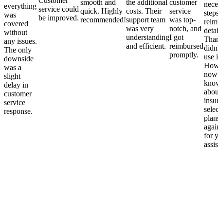
Customer
smooth and
the additional
customer
nece
everything
service could
quick. Highly
costs. Their
service
step
was
be improved.
recommended!
support team
was top-
reim
covered
was very
notch, and
detai
without
understanding
I got
Than
any issues.
and efficient.
reimbursed
didn
The only
promptly.
use i
downside
Howe
was a
now
slight
kno
delay in
abou
customer
insu
service
sele
response.
plan
again
for 
assi