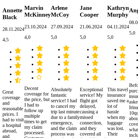
Marvin
Arlene
Jane
Kathryn
Annette
Ang
McKinney
McCoy
Cooper
Murphy
Black
08.0
23.10.2024
27.09.2024
21.06.2024
04.11.2024
28.11.2024
5,0
4,0
5,0
5,0
5,0
4,5
Befo
Decent
Absolutely
Exceptional
This travel
purc
Great
coverage for
fantastic
service! My
insurance
insu
coverage
the price, but
service! I had
flight got
saved me a
aske
and
I had to
to cancel my
delayed,
lot of
Irina
reasonable
follow up
trip last minute
causing a
hassle
10qu
prices. I
multiple
due to a family
missed
when my
abou
had to visit
times to get
emergency,
connection,
luggage
cove
a hospital
my claim
and the claim
and they
was lost.
what
abroad,
processed.
process was
covered all
Their
incl
and