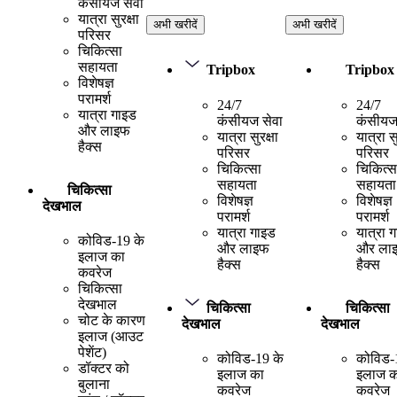
कंसीयज सेवा
यात्रा सुरक्षा
अभी खरीदें
अभी खरीदें
परिसर
चिकित्सा
सहायता
Tripbox
Tripbox
विशेषज्ञ
परामर्श
24/7
24/7
यात्रा गाइड
कंसीयज सेवा
कंसीयज
और लाइफ
यात्रा सुरक्षा
यात्रा सु
हैक्स
परिसर
परिसर
चिकित्सा
चिकित्स
सहायता
सहायता
चिकित्सा
विशेषज्ञ
विशेषज्ञ
देखभाल
परामर्श
परामर्श
यात्रा गाइड
यात्रा 
कोविड-19 के
और लाइफ
और ला
इलाज का
हैक्स
हैक्स
कवरेज
चिकित्सा
देखभाल
चिकित्सा
चिकित्सा
चोट के कारण
देखभाल
देखभाल
इलाज (आउट
पेशेंट)
कोविड-19 के
कोविड-
डॉक्टर को
इलाज का
इलाज क
बुलाना
कवरेज
कवरेज