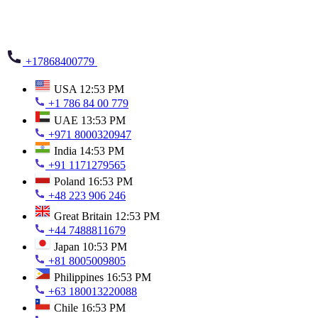
+17868400779
USA
12:53 PM
+1 786 84 00 779
UAE
13:53 PM
+971 8000320947
India
14:53 PM
+91 1171279565
Poland
16:53 PM
+48 223 906 246
Great Britain
12:53 PM
+44 7488811679
Japan
10:53 PM
+81 8005009805
Philippines
16:53 PM
+63 180013220088
Chile
16:53 PM