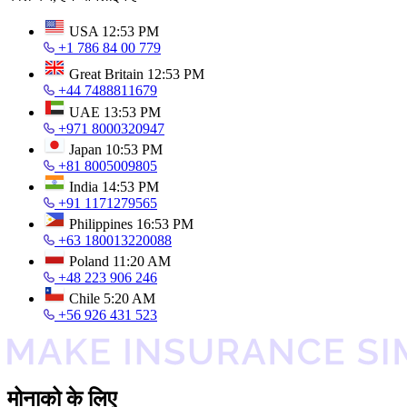
USA
12:53 PM
+1 786 84 00 779
Great Britain
12:53 PM
+44 7488811679
UAE
13:53 PM
+971 8000320947
Japan
10:53 PM
+81 8005009805
India
14:53 PM
+91 1171279565
Philippines
16:53 PM
+63 180013220088
Poland
11:20 AM
+48 223 906 246
Chile
5:20 AM
+56 926 431 523
मोनाको के लिए