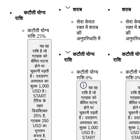
शराब
शराब
कटौती योग्य
राशि
सेवा केवल
सेवा के
रक्त में शराब
रक्त में
कटौती योग्य
की
की
राशि 25%
अनुपस्थिति में
अनुपस्थि
यह वह
राशि है जो
कटौती योग्य
कटौती योग
ग्राहक को
राशि
राशि
बीमित घटना
होने पर
चुकानी पड़ती
कटौती योग्य
कटौती य
है। उदाहरण:
राशि 0%
राशि 0
अस्पताल का
शुल्क 1,000
यह वह
य
USD है।
राशि है जो
राशि ह
START
ग्राहक को
ग्राह
टैरिफ के
बीमित घटना
बीमित 
तहत
होने पर
होने 
डिडक्टिबल
चुकानी पड़ती
चुकानी 
25% है,
है। उदाहरण:
है। उद
ग्राहक 250
अस्पताल का
अस्पता
USD का
शुल्क 1,000
शुल्क 
भुगतान
USD है।
USD 
करता है,
START
STA