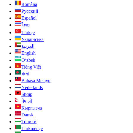
Română
Русский
Español
ไทย
Türkçe
Українська
العربية
English
O‘zbek
Tiếng Việt
বাংলা
Bahasa Melayu
Nederlands
Shqip
नेपाली
Кыргызча
Dansk
Тоҷикӣ
Türkmençe