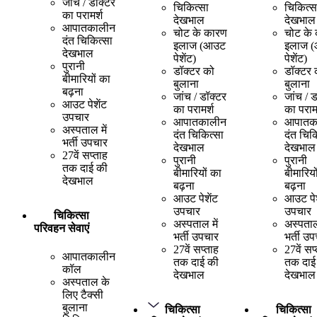
जांच / डॉक्टर
चिकित्सा
चिकित्स
का परामर्श
देखभाल
देखभाल
आपातकालीन
चोट के कारण
चोट के
दंत चिकित्सा
इलाज (आउट
इलाज 
देखभाल
पेशेंट)
पेशेंट)
पुरानी
डॉक्टर को
डॉक्टर 
बीमारियों का
बुलाना
बुलाना
बढ़ना
जांच / डॉक्टर
जांच / 
आउट पेशेंट
का परामर्श
का परामर
उपचार
आपातकालीन
आपातक
अस्पताल में
दंत चिकित्सा
दंत चिक
भर्ती उपचार
देखभाल
देखभाल
27वें सप्ताह
पुरानी
पुरानी
तक दाई की
बीमारियों का
बीमारियो
देखभाल
बढ़ना
बढ़ना
आउट पेशेंट
आउट पेश
उपचार
उपचार
चिकित्सा
अस्पताल में
अस्पताल 
परिवहन सेवाएं
भर्ती उपचार
भर्ती उ
27वें सप्ताह
27वें सप
आपातकालीन
तक दाई की
तक दाई
कॉल
देखभाल
देखभाल
अस्पताल के
लिए टैक्सी
बुलाना
चिकित्सा
चिकित्सा