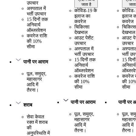
उपचार
जाता है
जाता 
अस्पताल में
कोविड-19 के
कोविड-
भर्ती उपचार
इलाज का
इलाज क
15 दिनों तक
कवरेज
कवरेज
अनिवार्य
चिकित्सा
चिकित्स
ऑब्जरवेशन
देखभाल
देखभाल
कवरेज राशि
आउट पेशेंट
आउट पेश
की 10%
उपचार
उपचार
सीमा
अस्पताल में
अस्पताल 
भर्ती उपचार
भर्ती उ
15 दिनों तक
15 दिनो
पानी पर आराम
अनिवार्य
अनिवार्य
ऑब्जरवेशन
ऑब्जरव
पूल, समुद्र,
कवरेज राशि
कवरेज 
महासागर
की 10%
की 10
आदि में
सीमा
सीमा
तैरना।
पानी पर आराम
पानी पर 
शराब
पूल, समुद्र,
पूल, समु
सेवा केवल
महासागर
महासाग
रक्त में शराब
आदि में
आदि में
की
तैरना।
तैरना।
अनुपस्थिति में