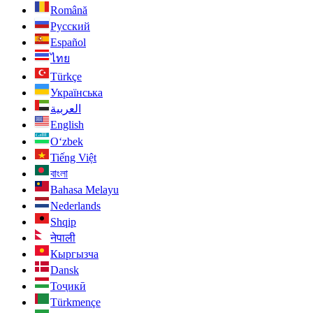
Română
Русский
Español
ไทย
Türkçe
Українська
العربية
English
O‘zbek
Tiếng Việt
বাংলা
Bahasa Melayu
Nederlands
Shqip
नेपाली
Кыргызча
Dansk
Тоҷикӣ
Türkmençe