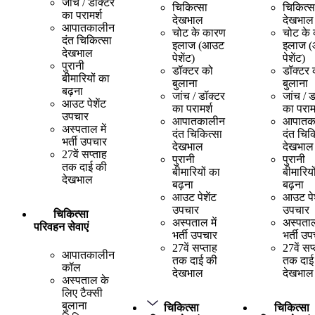
जांच / डॉक्टर
चिकित्सा
चिकित्स
का परामर्श
देखभाल
देखभाल
आपातकालीन
चोट के कारण
चोट के
दंत चिकित्सा
इलाज (आउट
इलाज 
देखभाल
पेशेंट)
पेशेंट)
पुरानी
डॉक्टर को
डॉक्टर 
बीमारियों का
बुलाना
बुलाना
बढ़ना
जांच / डॉक्टर
जांच / 
आउट पेशेंट
का परामर्श
का परामर
उपचार
आपातकालीन
आपातक
अस्पताल में
दंत चिकित्सा
दंत चिक
भर्ती उपचार
देखभाल
देखभाल
27वें सप्ताह
पुरानी
पुरानी
तक दाई की
बीमारियों का
बीमारियो
देखभाल
बढ़ना
बढ़ना
आउट पेशेंट
आउट पेश
उपचार
उपचार
चिकित्सा
अस्पताल में
अस्पताल 
परिवहन सेवाएं
भर्ती उपचार
भर्ती उ
27वें सप्ताह
27वें सप
आपातकालीन
तक दाई की
तक दाई
कॉल
देखभाल
देखभाल
अस्पताल के
लिए टैक्सी
बुलाना
चिकित्सा
चिकित्सा