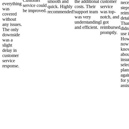
Customer
smooth and
the additional
customer
nece
everything
service could
quick. Highly
costs. Their
service
step
was
be improved.
recommended!
support team
was top-
reim
covered
was very
notch, and
detai
without
understanding
I got
Than
any issues.
and efficient.
reimbursed
didn
The only
promptly.
use i
downside
Howe
was a
now
slight
kno
delay in
abou
customer
insu
service
sele
response.
plan
again
for 
assi