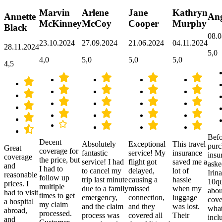
Marvin
Arlene
Jane
Kathryn
Annette
Ang
McKinney
McCoy
Cooper
Murphy
Black
08.0
23.10.2024
27.09.2024
21.06.2024
04.11.2024
28.11.2024
5,0
4,0
5,0
5,0
5,0
4,5
Befo
Decent
Absolutely
Exceptional
This travel
purc
Great
coverage for
fantastic
service! My
insurance
insu
coverage
the price, but
service! I had
flight got
saved me a
aske
and
I had to
to cancel my
delayed,
lot of
Irina
reasonable
follow up
trip last minute
causing a
hassle
10qu
prices. I
multiple
due to a family
missed
when my
abou
had to visit
times to get
emergency,
connection,
luggage
cove
a hospital
my claim
and the claim
and they
was lost.
what
abroad,
processed.
process was
covered all
Their
incl
and