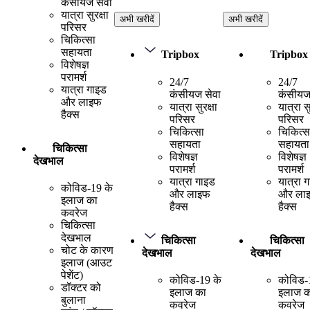
कंसीयज सेवा
यात्रा सुरक्षा
अभी खरीदें
अभी खरीदें
परिसर
चिकित्सा
सहायता
Tripbox
Tripbox
विशेषज्ञ
परामर्श
24/7
24/7
यात्रा गाइड
कंसीयज सेवा
कंसीयज
और लाइफ
यात्रा सुरक्षा
यात्रा सु
हैक्स
परिसर
परिसर
चिकित्सा
चिकित्स
सहायता
सहायता
चिकित्सा
विशेषज्ञ
विशेषज्ञ
देखभाल
परामर्श
परामर्श
यात्रा गाइड
यात्रा 
कोविड-19 के
और लाइफ
और ला
इलाज का
हैक्स
हैक्स
कवरेज
चिकित्सा
देखभाल
चिकित्सा
चिकित्सा
चोट के कारण
देखभाल
देखभाल
इलाज (आउट
पेशेंट)
कोविड-19 के
कोविड-
डॉक्टर को
इलाज का
इलाज क
बुलाना
कवरेज
कवरेज