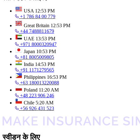
USA
12:53 PM
+1 786 84 00 779
Great Britain
12:53 PM
+44 7488811679
UAE
13:53 PM
+971 8000320947
Japan
10:53 PM
+81 8005009805
India
14:53 PM
+91 1171279565
Philippines
16:53 PM
+63 180013220088
Poland
11:20 AM
+48 223 906 246
Chile
5:20 AM
+56 926 431 523
स्वीडन के लिए