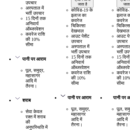
उपचार
जाता है
जाता 
अस्पताल में
कोविड-19 के
कोविड-
भर्ती उपचार
इलाज का
इलाज क
15 दिनों तक
कवरेज
कवरेज
अनिवार्य
चिकित्सा
चिकित्स
ऑब्जरवेशन
देखभाल
देखभाल
कवरेज राशि
आउट पेशेंट
आउट पेश
की 10%
उपचार
उपचार
सीमा
अस्पताल में
अस्पताल 
भर्ती उपचार
भर्ती उ
15 दिनों तक
15 दिनो
पानी पर आराम
अनिवार्य
अनिवार्य
ऑब्जरवेशन
ऑब्जरव
पूल, समुद्र,
कवरेज राशि
कवरेज 
महासागर
की 10%
की 10
आदि में
सीमा
सीमा
तैरना।
पानी पर आराम
पानी पर 
शराब
पूल, समुद्र,
पूल, समु
सेवा केवल
महासागर
महासाग
रक्त में शराब
आदि में
आदि में
की
तैरना।
तैरना।
अनुपस्थिति में