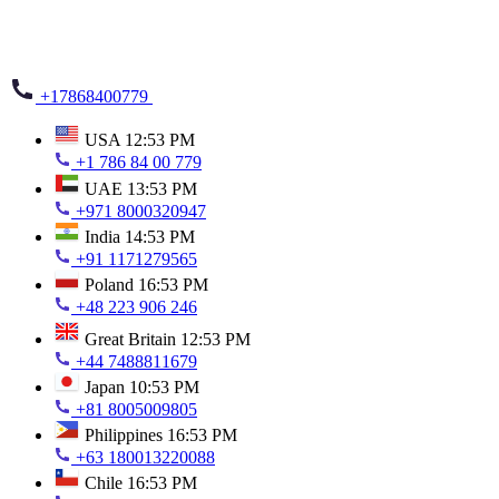
+17868400779
USA
12:53 PM
+1 786 84 00 779
UAE
13:53 PM
+971 8000320947
India
14:53 PM
+91 1171279565
Poland
16:53 PM
+48 223 906 246
Great Britain
12:53 PM
+44 7488811679
Japan
10:53 PM
+81 8005009805
Philippines
16:53 PM
+63 180013220088
Chile
16:53 PM