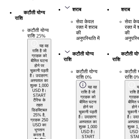
शराब
शराब
कटौती योग्य
राशि
सेवा केवल
सेवा के
रक्त में शराब
रक्त में
कटौती योग्य
की
की
राशि 25%
अनुपस्थिति में
अनुपस्थि
यह वह
राशि है जो
कटौती योग्य
कटौती योग
ग्राहक को
राशि
राशि
बीमित घटना
होने पर
चुकानी पड़ती
कटौती योग्य
कटौती य
है। उदाहरण:
राशि 0%
राशि 0
अस्पताल का
शुल्क 1,000
यह वह
य
USD है।
राशि है जो
राशि ह
START
ग्राहक को
ग्राह
टैरिफ के
बीमित घटना
बीमित 
तहत
होने पर
होने 
डिडक्टिबल
चुकानी पड़ती
चुकानी 
25% है,
है। उदाहरण:
है। उद
ग्राहक 250
अस्पताल का
अस्पता
USD का
शुल्क 1,000
शुल्क 
भुगतान
USD है।
USD 
करता है,
START
STA