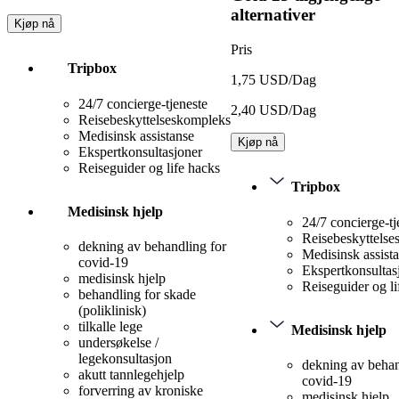
alternativer
Kjøp nå
Pris
Tripbox
1,75 USD/Dag
24/7 concierge-tjeneste
2,40 USD/Dag
Reisebeskyttelseskompleks
Medisinsk assistanse
Kjøp nå
Ekspertkonsultasjoner
Reiseguider og life hacks
Tripbox
Medisinsk hjelp
24/7 concierge-tj
Reisebeskyttels
dekning av behandling for
Medisinsk assist
covid-19
Ekspertkonsultas
medisinsk hjelp
Reiseguider og li
behandling for skade
(poliklinisk)
tilkalle lege
Medisinsk hjelp
undersøkelse /
legekonsultasjon
dekning av behan
akutt tannlegehjelp
covid-19
forverring av kroniske
medisinsk hjelp