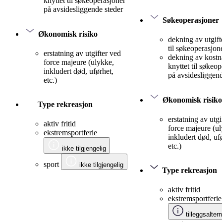
knyttet til søkeoperasjoner
på avsidesliggende steder
Søkeoperasjoner
Økonomisk risiko
dekning av utgift
til søkeoperasjon
erstatning av utgifter ved
dekning av kostn
force majeure (ulykke,
knyttet til søkeo
inkludert død, uførhet,
på avsidesliggend
etc.)
Økonomisk risiko
Type rekreasjon
erstatning av utgi
aktiv fritid
force majeure (u
ekstremsportferie
inkludert død, uf
etc.)
ikke tilgjengelig
sport
ikke tilgjengelig
Type rekreasjon
aktiv fritid
ekstremsportferie
tilleggsalter