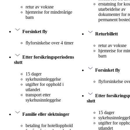
erstatning for kos
retur av voksne
utarbeidelse av
hjemreise for mindreårige
dokumenter for re
barn
permanent boste
Forsinket fly
Returbillett
flyforsinkelse over 4 timer
retur av voksne
hjemreise for mi
barn
Etter forsikringsperiodens
slutt
Forsinket fly
15 dager
sykehusinnleggelse
flyforsinkelse ov
utgifter for opphold i
utlandet
transport etter
Etter forsikrings
sykehusinnleggelse
slutt
15 dager
Familie eller slektninger
sykehusinnleggel
utgifter for oppho
betaling for hotellopphold
utlandet