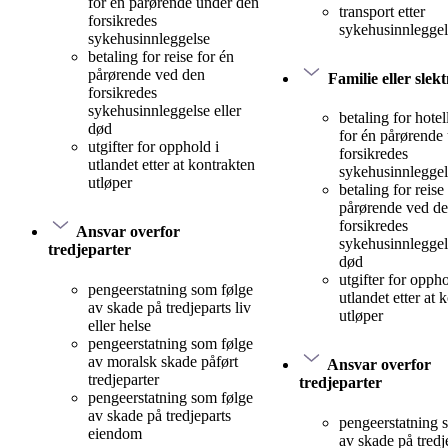
for én pårørende under den
transport etter
forsikredes
sykehusinnleggel
sykehusinnleggelse
betaling for reise for én
pårørende ved den
Familie eller slek
forsikredes
sykehusinnleggelse eller
betaling for hote
død
for én pårørende
utgifter for opphold i
forsikredes
utlandet etter at kontrakten
sykehusinnleggel
utløper
betaling for reise
pårørende ved d
forsikredes
Ansvar overfor
sykehusinnleggels
tredjeparter
død
utgifter for oppho
pengeerstatning som følge
utlandet etter at 
av skade på tredjeparts liv
utløper
eller helse
pengeerstatning som følge
av moralsk skade påført
Ansvar overfor
tredjeparter
tredjeparter
pengeerstatning som følge
av skade på tredjeparts
pengeerstatning 
eiendom
av skade på tredje