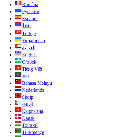
Română
Русский
Español
ไทย
Türkçe
Українська
العربية
English
O‘zbek
Tiếng Việt
বাংলা
Bahasa Melayu
Nederlands
Shqip
नेपाली
Кыргызча
Dansk
Тоҷикӣ
Türkmençe