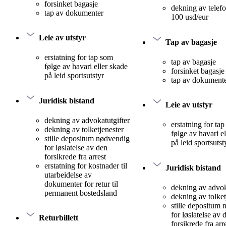
forsinket bagasje
dekning av telefo
tap av dokumenter
100 usd/eur
Leie av utstyr
Tap av bagasje
erstatning for tap som
tap av bagasje
følge av havari eller skade
forsinket bagasje
på leid sportsutstyr
tap av dokument
Juridisk bistand
Leie av utstyr
dekning av advokatutgifter
erstatning for ta
dekning av tolketjenester
følge av havari e
stille depositum nødvendig
på leid sportsutst
for løslatelse av den
forsikrede fra arrest
erstatning for kostnader til
Juridisk bistand
utarbeidelse av
dokumenter for retur til
dekning av advok
permanent bostedsland
dekning av tolket
stille depositum
for løslatelse av 
Returbillett
forsikrede fra arr