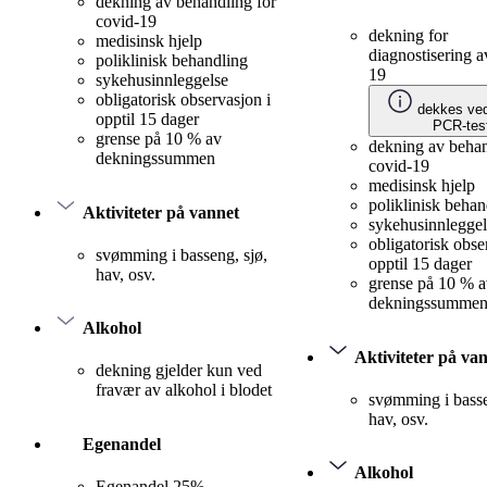
dekning av behandling for
covid-19
dekning for
medisinsk hjelp
diagnostisering a
poliklinisk behandling
19
sykehusinnleggelse
obligatorisk observasjon i
dekkes ved
opptil 15 dager
PCR-tes
grense på 10 % av
dekning av behan
dekningssummen
covid-19
medisinsk hjelp
poliklinisk behan
Aktiviteter på vannet
sykehusinnleggel
obligatorisk obse
svømming i basseng, sjø,
opptil 15 dager
hav, osv.
grense på 10 % 
dekningssumme
Alkohol
Aktiviteter på va
dekning gjelder kun ved
fravær av alkohol i blodet
svømming i basse
hav, osv.
Egenandel
Alkohol
Egenandel 25%