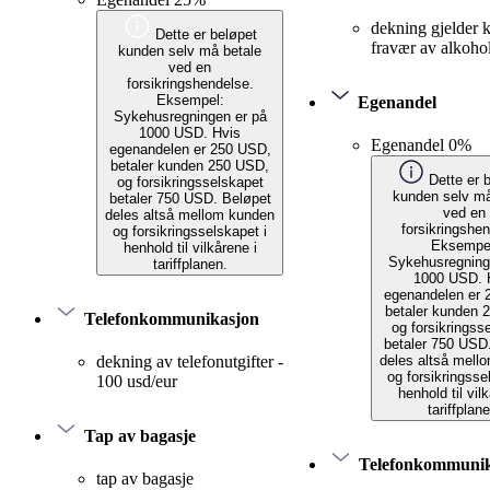
dekning gjelder 
Dette er beløpet
fravær av alkohol
kunden selv må betale
ved en
forsikringshendelse.
Eksempel:
Egenandel
Sykehusregningen er på
1000 USD. Hvis
Egenandel 0%
egenandelen er 250 USD,
betaler kunden 250 USD,
Dette er 
og forsikringsselskapet
kunden selv må
betaler 750 USD. Beløpet
ved en
deles altså mellom kunden
forsikringshen
og forsikringsselskapet i
Eksempe
henhold til vilkårene i
Sykehusregning
tariffplanen.
1000 USD. 
egenandelen er 
betaler kunden 
Telefonkommunikasjon
og forsikringss
betaler 750 USD
deles altså mell
dekning av telefonutgifter -
og forsikringsse
100 usd/eur
henhold til vil
tariffplan
Tap av bagasje
Telefonkommunik
tap av bagasje