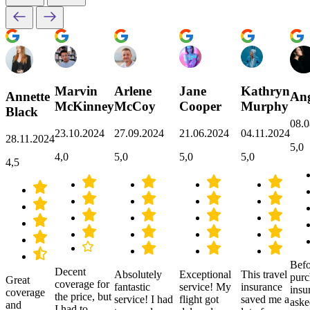
Marvin
Arlene
Jane
Kathryn
Annette
Ang
McKinney
McCoy
Cooper
Murphy
Black
08.0
23.10.2024
27.09.2024
21.06.2024
04.11.2024
28.11.2024
5,0
4,0
5,0
5,0
5,0
4,5
Befo
Decent
Absolutely
Exceptional
This travel
purc
Great
coverage for
fantastic
service! My
insurance
insu
coverage
the price, but
service! I had
flight got
saved me a
aske
and
I had to