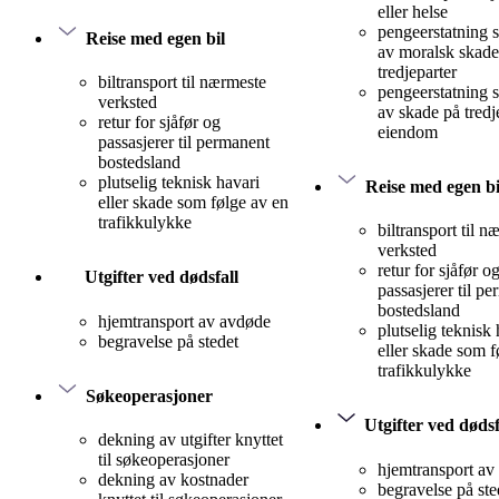
eller helse
pengeerstatning 
Reise med egen bil
av moralsk skade
tredjeparter
biltransport til nærmeste
pengeerstatning 
verksted
av skade på tredj
retur for sjåfør og
eiendom
passasjerer til permanent
bostedsland
plutselig teknisk havari
Reise med egen bi
eller skade som følge av en
trafikkulykke
biltransport til n
verksted
retur for sjåfør o
Utgifter ved dødsfall
passasjerer til p
bostedsland
hjemtransport av avdøde
plutselig teknisk 
begravelse på stedet
eller skade som f
trafikkulykke
Søkeoperasjoner
Utgifter ved dødsf
dekning av utgifter knyttet
til søkeoperasjoner
hjemtransport av
dekning av kostnader
begravelse på ste