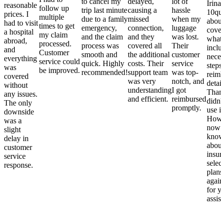
to cancel my
delayed,
lot of
Irina
reasonable
follow up
trip last minute
causing a
hassle
10qu
prices. I
multiple
due to a family
missed
when my
abou
had to visit
times to get
emergency,
connection,
luggage
cove
a hospital
my claim
and the claim
and they
was lost.
what
abroad,
processed.
process was
covered all
Their
incl
and
Customer
smooth and
the additional
customer
nece
everything
service could
quick. Highly
costs. Their
service
step
was
be improved.
recommended!
support team
was top-
reim
covered
was very
notch, and
detai
without
understanding
I got
Than
any issues.
and efficient.
reimbursed
didn
The only
promptly.
use i
downside
Howe
was a
now
slight
kno
delay in
abou
customer
insu
service
sele
response.
plan
again
for 
assi