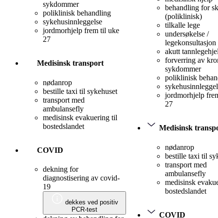
sykdommer
behandling for s
poliklinisk behandling
(poliklinisk)
sykehusinnleggelse
tilkalle lege
jordmorhjelp frem til uke
undersøkelse /
27
legekonsultasjon
akutt tannlegehje
forverring av kro
Medisinsk transport
sykdommer
poliklinisk behan
nødanrop
sykehusinnleggel
bestille taxi til sykehuset
jordmorhjelp frem
transport med
27
ambulansefly
medisinsk evakuering til
bostedslandet
Medisinsk transp
nødanrop
COVID
bestille taxi til s
transport med
dekning for
ambulansefly
diagnostisering av covid-
medisinsk evakuer
19
bostedslandet
dekkes ved positiv
PCR-test
COVID