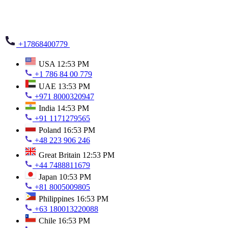
+17868400779
USA
12:53 PM
+1 786 84 00 779
UAE
13:53 PM
+971 8000320947
India
14:53 PM
+91 1171279565
Poland
16:53 PM
+48 223 906 246
Great Britain
12:53 PM
+44 7488811679
Japan
10:53 PM
+81 8005009805
Philippines
16:53 PM
+63 180013220088
Chile
16:53 PM