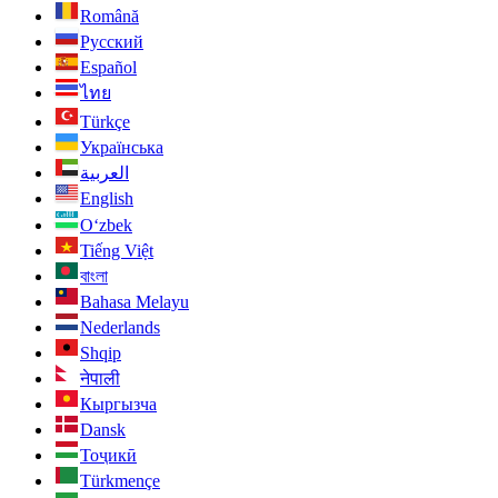
Română
Русский
Español
ไทย
Türkçe
Українська
العربية
English
O‘zbek
Tiếng Việt
বাংলা
Bahasa Melayu
Nederlands
Shqip
नेपाली
Кыргызча
Dansk
Тоҷикӣ
Türkmençe