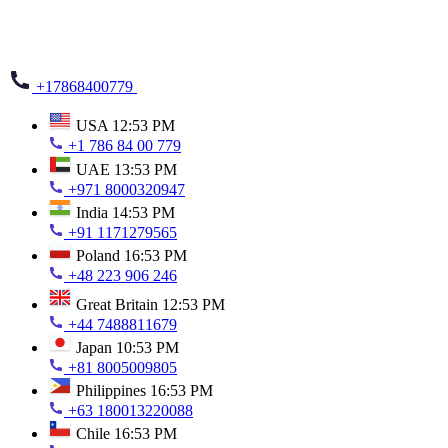
+17868400779
USA
12:53 PM
+1 786 84 00 779
UAE
13:53 PM
+971 8000320947
India
14:53 PM
+91 1171279565
Poland
16:53 PM
+48 223 906 246
Great Britain
12:53 PM
+44 7488811679
Japan
10:53 PM
+81 8005009805
Philippines
16:53 PM
+63 180013220088
Chile
16:53 PM