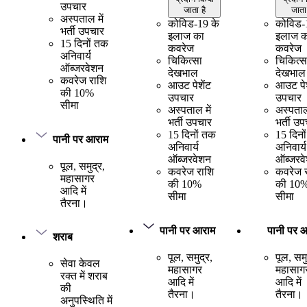
उपचार
जाता है
जाता 
अस्पताल में
कोविड-19 के
कोविड-
भर्ती उपचार
इलाज का
इलाज क
15 दिनों तक
कवरेज
कवरेज
अनिवार्य
चिकित्सा
चिकित्स
ऑब्जरवेशन
देखभाल
देखभाल
कवरेज राशि
आउट पेशेंट
आउट पेश
की 10%
उपचार
उपचार
सीमा
अस्पताल में
अस्पताल 
भर्ती उपचार
भर्ती उ
15 दिनों तक
15 दिनो
पानी पर आराम
अनिवार्य
अनिवार्य
ऑब्जरवेशन
ऑब्जरव
पूल, समुद्र,
कवरेज राशि
कवरेज 
महासागर
की 10%
की 10
आदि में
सीमा
सीमा
तैरना।
पानी पर आराम
पानी पर 
शराब
पूल, समुद्र,
पूल, समु
सेवा केवल
महासागर
महासाग
रक्त में शराब
आदि में
आदि में
की
तैरना।
तैरना।
अनुपस्थिति में