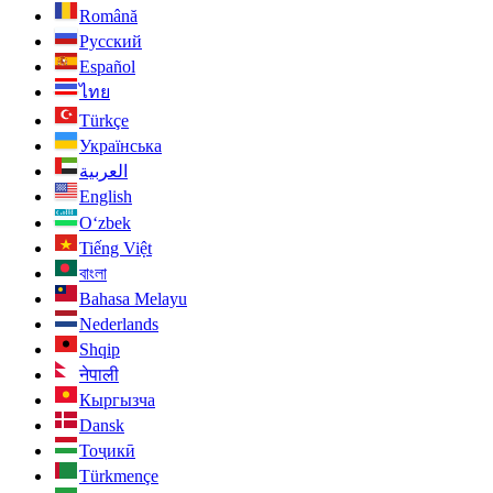
Română
Русский
Español
ไทย
Türkçe
Українська
العربية
English
O‘zbek
Tiếng Việt
বাংলা
Bahasa Melayu
Nederlands
Shqip
नेपाली
Кыргызча
Dansk
Тоҷикӣ
Türkmençe