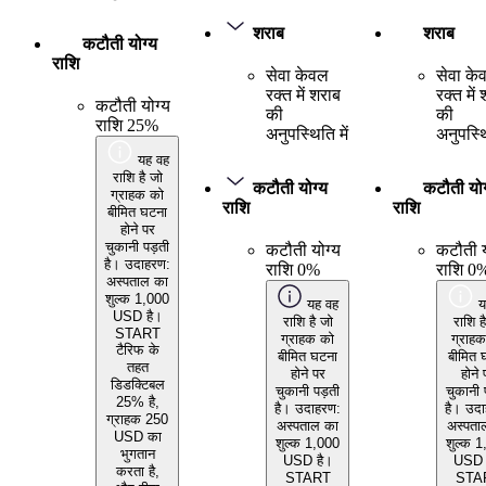
शराब
शराब
कटौती योग्य
राशि
सेवा केवल
सेवा के
रक्त में शराब
रक्त में
कटौती योग्य
की
की
राशि 25%
अनुपस्थिति में
अनुपस्थि
यह वह
राशि है जो
कटौती योग्य
कटौती योग
ग्राहक को
राशि
राशि
बीमित घटना
होने पर
चुकानी पड़ती
कटौती योग्य
कटौती य
है। उदाहरण:
राशि 0%
राशि 0
अस्पताल का
शुल्क 1,000
यह वह
य
USD है।
राशि है जो
राशि ह
START
ग्राहक को
ग्राह
टैरिफ के
बीमित घटना
बीमित 
तहत
होने पर
होने 
डिडक्टिबल
चुकानी पड़ती
चुकानी 
25% है,
है। उदाहरण:
है। उद
ग्राहक 250
अस्पताल का
अस्पता
USD का
शुल्क 1,000
शुल्क 
भुगतान
USD है।
USD 
करता है,
START
STA