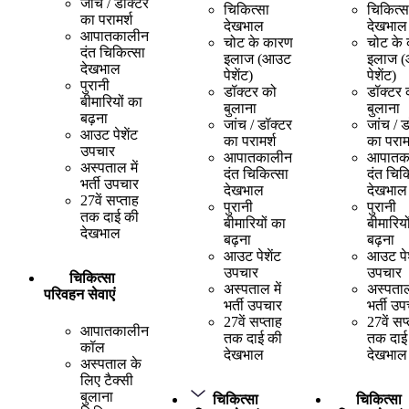
जांच / डॉक्टर
चिकित्सा
चिकित्स
का परामर्श
देखभाल
देखभाल
आपातकालीन
चोट के कारण
चोट के
दंत चिकित्सा
इलाज (आउट
इलाज 
देखभाल
पेशेंट)
पेशेंट)
पुरानी
डॉक्टर को
डॉक्टर 
बीमारियों का
बुलाना
बुलाना
बढ़ना
जांच / डॉक्टर
जांच / 
आउट पेशेंट
का परामर्श
का परामर
उपचार
आपातकालीन
आपातक
अस्पताल में
दंत चिकित्सा
दंत चिक
भर्ती उपचार
देखभाल
देखभाल
27वें सप्ताह
पुरानी
पुरानी
तक दाई की
बीमारियों का
बीमारियो
देखभाल
बढ़ना
बढ़ना
आउट पेशेंट
आउट पेश
उपचार
उपचार
चिकित्सा
अस्पताल में
अस्पताल 
परिवहन सेवाएं
भर्ती उपचार
भर्ती उ
27वें सप्ताह
27वें सप
आपातकालीन
तक दाई की
तक दाई
कॉल
देखभाल
देखभाल
अस्पताल के
लिए टैक्सी
बुलाना
चिकित्सा
चिकित्सा