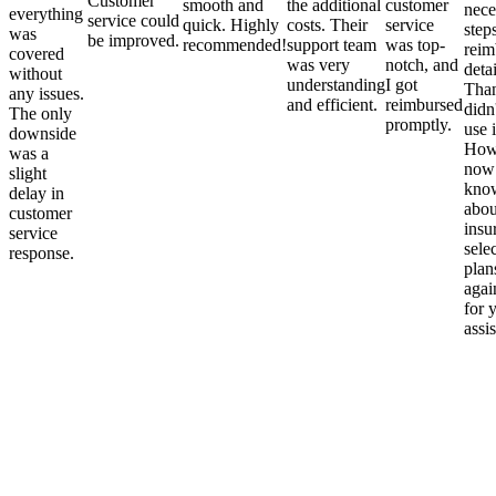
Customer
smooth and
the additional
customer
nece
everything
service could
quick. Highly
costs. Their
service
step
was
be improved.
recommended!
support team
was top-
reim
covered
was very
notch, and
detai
without
understanding
I got
Than
any issues.
and efficient.
reimbursed
didn
The only
promptly.
use i
downside
Howe
was a
now
slight
kno
delay in
abou
customer
insu
service
sele
response.
plan
again
for 
assi