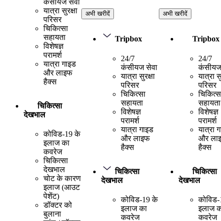
कंसीयज सेवा
यात्रा सुरक्षा
अभी खरीदें
अभी खरीदें
परिसर
चिकित्सा
सहायता
Tripbox
Tripbox
विशेषज्ञ
परामर्श
24/7
24/7
यात्रा गाइड
कंसीयज सेवा
कंसीयज
और लाइफ
यात्रा सुरक्षा
यात्रा सु
हैक्स
परिसर
परिसर
चिकित्सा
चिकित्स
सहायता
सहायता
चिकित्सा
विशेषज्ञ
विशेषज्ञ
देखभाल
परामर्श
परामर्श
यात्रा गाइड
यात्रा 
कोविड-19 के
और लाइफ
और ला
इलाज का
हैक्स
हैक्स
कवरेज
चिकित्सा
देखभाल
चिकित्सा
चिकित्सा
चोट के कारण
देखभाल
देखभाल
इलाज (आउट
पेशेंट)
कोविड-19 के
कोविड-
डॉक्टर को
इलाज का
इलाज क
बुलाना
कवरेज
कवरेज