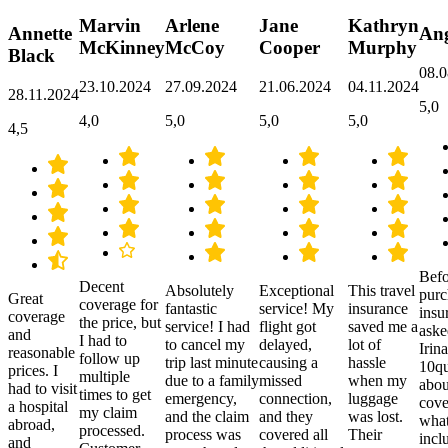
Marvin
Arlene
Jane
Kathryn
Annette
Ang
McKinney
McCoy
Cooper
Murphy
Black
08.0
23.10.2024
27.09.2024
21.06.2024
04.11.2024
28.11.2024
5,0
4,0
5,0
5,0
5,0
4,5
Befo
Decent
Absolutely
Exceptional
This travel
purc
Great
coverage for
fantastic
service! My
insurance
insu
coverage
the price, but
service! I had
flight got
saved me a
aske
and
I had to
to cancel my
delayed,
lot of
Irina
reasonable
follow up
trip last minute
causing a
hassle
10qu
prices. I
multiple
due to a family
missed
when my
abou
had to visit
times to get
emergency,
connection,
luggage
cove
a hospital
my claim
and the claim
and they
was lost.
what
abroad,
processed.
process was
covered all
Their
incl
and