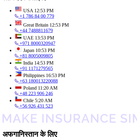
USA
12:53 PM
+1 786 84 00 779
Great Britain
12:53 PM
+44 7488811679
UAE
13:53 PM
+971 8000320947
Japan
10:53 PM
+81 8005009805
India
14:53 PM
+91 1171279565
Philippines
16:53 PM
+63 180013220088
Poland
11:20 AM
+48 223 906 246
Chile
5:20 AM
+56 926 431 523
अफगानिस्तान के लिए