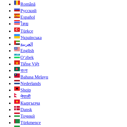
Română
Русский
Español
ไทย
Türkçe
Українська
العربية
English
O‘zbek
Tiếng Việt
বাংলা
Bahasa Melayu
Nederlands
Shqip
नेपाली
Кыргызча
Dansk
Тоҷикӣ
Türkmençe