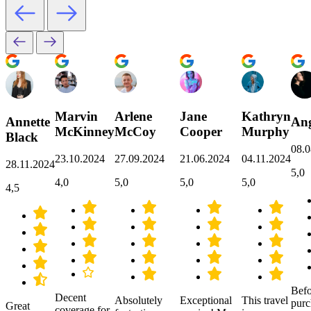
Marvin
Arlene
Jane
Kathryn
Annette
Ang
McKinney
McCoy
Cooper
Murphy
Black
08.0
23.10.2024
27.09.2024
21.06.2024
04.11.2024
28.11.2024
5,0
4,0
5,0
5,0
5,0
4,5
Befo
Decent
Absolutely
Exceptional
This travel
purc
Great
coverage for