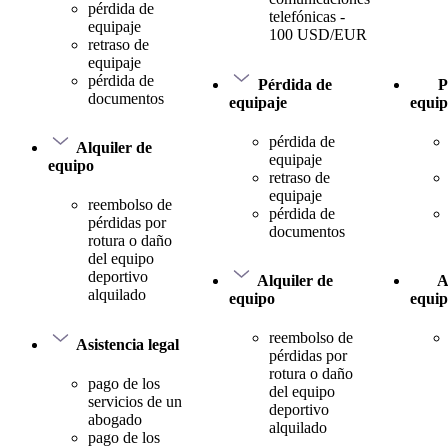
pérdida de
telefónicas -
equipaje
100 USD/EUR
retraso de
equipaje
pérdida de
Pérdida de
P
documentos
equipaje
equip
pérdida de
Alquiler de
equipaje
equipo
retraso de
equipaje
reembolso de
pérdida de
pérdidas por
documentos
rotura o daño
del equipo
deportivo
Alquiler de
A
alquilado
equipo
equi
reembolso de
Asistencia legal
pérdidas por
rotura o daño
pago de los
del equipo
servicios de un
deportivo
abogado
alquilado
pago de los