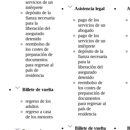
servicios de un
intérprete
Asistencia legal
A
depósito de la
fianza necesaria
pago de los
para la
servicios de un
liberación del
abogado
asegurado
pago de los
detenido
servicios de un
reembolso de
intérprete
los costes de
depósito de la
preparación de
fianza necesaria
documentos
para la
para regresar al
liberación del
país de
asegurado
residencia
detenido
reembolso de
los costes de
Billete de vuelta
preparación de
documentos
regreso de los
para regresar al
adultos
país de
regreso a casa
residencia
de los menores
Billete de vuelta
B