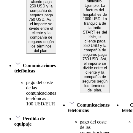
siniestro.
cliente paga
Ejemplo: La
250 USD y la
factura del
compañía de
hospital es de
seguros paga
1000 USD. La
750 USD. Así,
franquicia de
el importe se
la tarifa
divide entre el
START es del
cliente y la
25%, el
compañía de
cliente paga
seguros según
250 USD y la
los términos
compañía de
del plan.
seguros paga
750 USD. Así,
el importe se
Comunicaciones
divide entre el
telefónicas
cliente y la
compañía de
seguros según
pago del coste
los términos
de las
del plan.
comunicaciones
telefónicas -
100 USD/EUR
Comunicaciones
C
telefónicas
telef
Pérdida de
pago del coste
equipaje
de las
comunicaciones