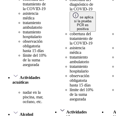
tratamiento de
diagnóstico de
la COVID-19
la COVID-19
asistencia
se aplica
médica
si la prueba
tratamiento
PCR es
ambulatorio
positiva
tratamiento
cobertura del
hospitalario
tratamiento de
observación
la COVID-19
obligatoria
asistencia
hasta 15 días
médica
límite del 10%
tratamiento
de la suma
ambulatorio
asegurada
tratamiento
hospitalario
observación
Actividades
obligatoria
acuáticas
hasta 15 días
límite del 10%
nadar en la
de la suma
piscina, mar,
asegurada
océano, etc.
Actividades
A
Alcohol