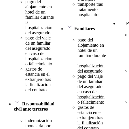
pago del
transporte tras
alojamiento en
tratamiento
hotel de un
hospitalario
familiar durante
la
F
hospitalización
Familiares
del asegurado
pago del viaje
pago del
de un familiar
alojamiento en
del asegurado
hotel de un
en caso de
familiar durante
hospitalización
la
o fallecimiento
hospitalización
gastos de
del asegurado
estancia en el
pago del viaje
extranjero tras
de un familiar
la finalización
del asegurado
del contrato
en caso de
hospitalización
o fallecimiento
Responsabilidad
gastos de
civil ante terceros
estancia en el
extranjero tras
indemnización
la finalización
monetaria por
del contrato