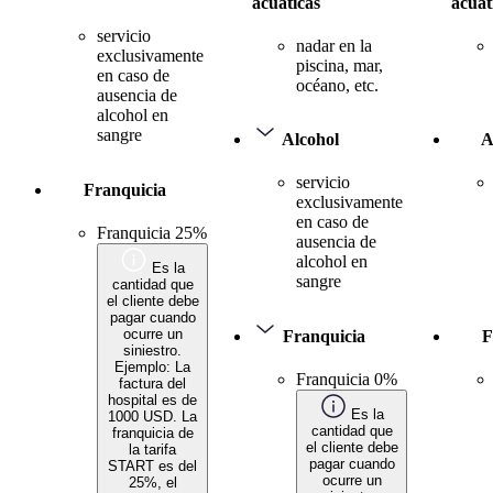
acuáticas
acuát
servicio
nadar en la
exclusivamente
piscina, mar,
en caso de
océano, etc.
ausencia de
alcohol en
sangre
Alcohol
A
servicio
Franquicia
exclusivamente
en caso de
Franquicia 25%
ausencia de
alcohol en
Es la
sangre
cantidad que
el cliente debe
pagar cuando
ocurre un
Franquicia
F
siniestro.
Ejemplo: La
Franquicia 0%
factura del
hospital es de
Es la
1000 USD. La
cantidad que
franquicia de
el cliente debe
la tarifa
pagar cuando
START es del
ocurre un
25%, el