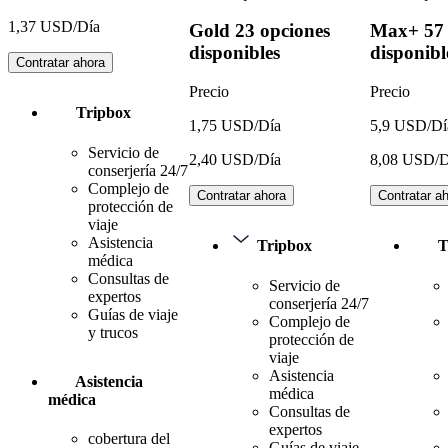
1,37 USD/Día
Gold
23 opciones
Max+
57
disponibles
disponibl
Contratar ahora
Precio
Precio
Tripbox
1,75 USD/Día
5,9 USD/Dí
Servicio de
2,40 USD/Día
8,08 USD/D
conserjería 24/7
Complejo de
Contratar ahora
Contratar a
protección de
viaje
Asistencia
Tripbox
T
médica
Consultas de
Servicio de
expertos
conserjería 24/7
Guías de viaje
Complejo de
y trucos
protección de
viaje
Asistencia
Asistencia
médica
médica
Consultas de
expertos
cobertura del
Guías de viaje