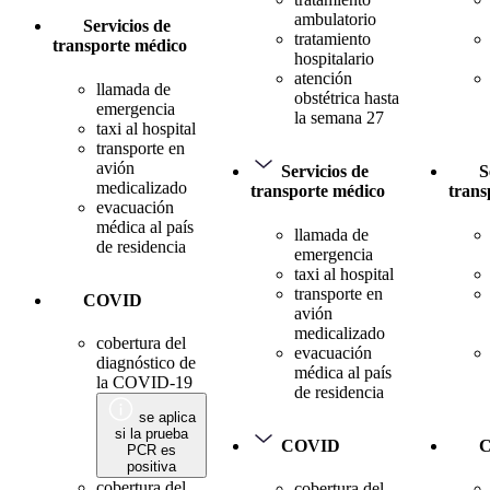
ambulatorio
Servicios de
tratamiento
transporte médico
hospitalario
atención
llamada de
obstétrica hasta
emergencia
la semana 27
taxi al hospital
transporte en
avión
Servicios de
S
medicalizado
transporte médico
trans
evacuación
médica al país
llamada de
de residencia
emergencia
taxi al hospital
transporte en
COVID
avión
medicalizado
cobertura del
evacuación
diagnóstico de
médica al país
la COVID-19
de residencia
se aplica
si la prueba
COVID
PCR es
positiva
cobertura del
cobertura del