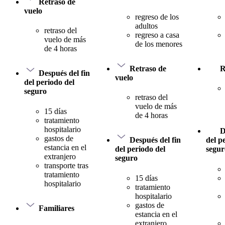
Retraso de
vuelo
regreso de los
adultos
retraso del
regreso a casa
vuelo de más
de los menores
de 4 horas
Retraso de
R
Después del fin
vuelo
del periodo del
seguro
retraso del
vuelo de más
15 días
de 4 horas
tratamiento
hospitalario
D
gastos de
Después del fin
del p
estancia en el
del periodo del
segur
extranjero
seguro
transporte tras
tratamiento
15 días
hospitalario
tratamiento
hospitalario
gastos de
Familiares
estancia en el
extranjero