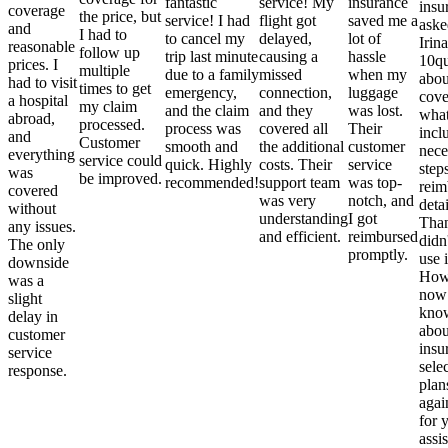
fantastic
service! My
insurance
insu
coverage
the price, but
service! I had
flight got
saved me a
aske
and
I had to
to cancel my
delayed,
lot of
Irina
reasonable
follow up
trip last minute
causing a
hassle
10qu
prices. I
multiple
due to a family
missed
when my
abou
had to visit
times to get
emergency,
connection,
luggage
cove
a hospital
my claim
and the claim
and they
was lost.
what
abroad,
processed.
process was
covered all
Their
incl
and
Customer
smooth and
the additional
customer
nece
everything
service could
quick. Highly
costs. Their
service
step
was
be improved.
recommended!
support team
was top-
reim
covered
was very
notch, and
detai
without
understanding
I got
Than
any issues.
and efficient.
reimbursed
didn
The only
promptly.
use i
downside
Howe
was a
now
slight
kno
delay in
abou
customer
insu
service
sele
response.
plan
again
for 
assi