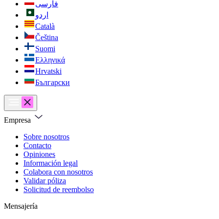
فارسی
اردو
Català
Čeština
Suomi
Ελληνικά
Hrvatski
Български
Empresa
Sobre nosotros
Contacto
Opiniones
Información legal
Colabora con nosotros
Validar póliza
Solicitud de reembolso
Mensajería