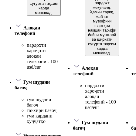
пардохт
суғурта тақсим
мекунанд.
карда
Ҳамин тариқ,
мешавад.
маблағ
мувофиқи
шартҳои
Алоқаи
нақшаи тарифӣ
телефонӣ
байни муштарӣ
ва ширкати
суғурта тақсим
пардохти
карда
хароҷоти
мешавад.
алоқаи
телефонӣ - 100
usd/eur
Алоқаи
телефонӣ
т
Гум шудани
пардохти
бағоҷ
хароҷоти
алоқаи
гум шудани
телефонӣ - 100
бағоҷ
usd/eur
таъхири бағоҷ
гум кардани
ҳуҷҷатҳо
Гум шудани
бағоҷ
ба