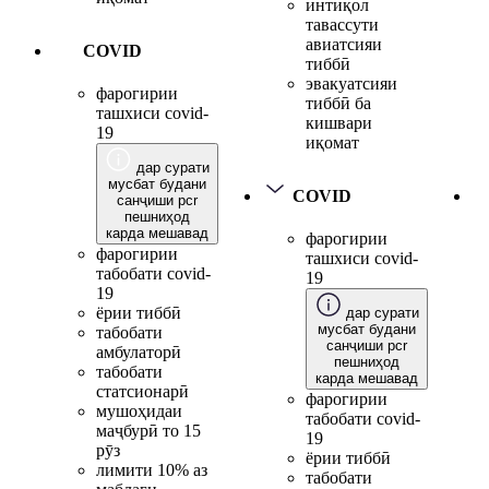
интиқол
тавассути
авиатсияи
COVID
тиббӣ
эвакуатсияи
фарогирии
тиббӣ ба
ташхиси covid-
кишвари
19
иқомат
дар сурати
мусбат будани
COVID
санҷиши pcr
пешниҳод
карда мешавад
фарогирии
фарогирии
ташхиси covid-
табобати covid-
19
19
ёрии тиббӣ
дар сурати
мусбат будани
табобати
санҷиши pcr
амбулаторӣ
пешниҳод
табобати
карда мешавад
статсионарӣ
фарогирии
мушоҳидаи
табобати covid-
маҷбурӣ то 15
19
рӯз
ёрии тиббӣ
лимити 10% аз
табобати