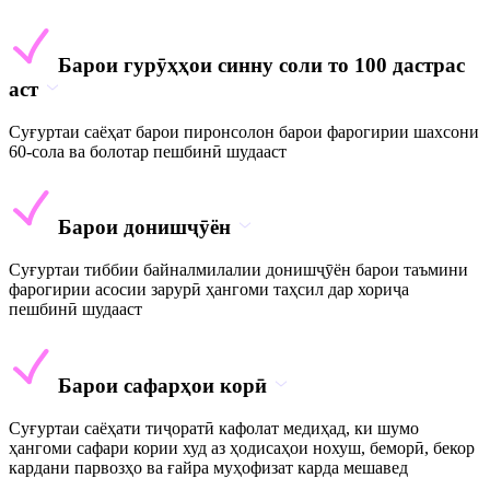
Барои гурӯҳҳои синну соли то 100 дастрас
аст
Суғуртаи саёҳат барои пиронсолон барои фарогирии шахсони
60-сола ва болотар пешбинӣ шудааст
Барои донишҷӯён
Суғуртаи тиббии байналмилалии донишҷӯён барои таъмини
фарогирии асосии зарурӣ ҳангоми таҳсил дар хориҷа
пешбинӣ шудааст
Барои сафарҳои корӣ
Суғуртаи саёҳати тиҷоратӣ кафолат медиҳад, ки шумо
ҳангоми сафари кории худ аз ҳодисаҳои нохуш, беморӣ, бекор
кардани парвозҳо ва ғайра муҳофизат карда мешавед