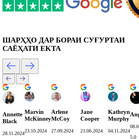
ШАРҲҲО ДАР БОРАИ СУҒУРТАИ
САЁҲАТИ EKTA
Marvin
Arlene
Jane
Kathryn
Annette
Ang
McKinney
McCoy
Cooper
Murphy
Black
08.0
23.10.2024
27.09.2024
21.06.2024
04.11.2024
28.11.2024
5,0