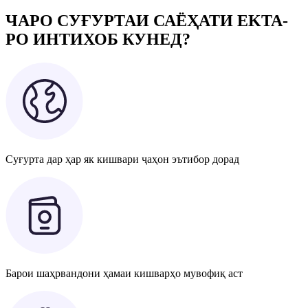
ЧАРО СУҒУРТАИ САЁҲАТИ EKTA-
РО ИНТИХОБ КУНЕД?
Суғурта дар ҳар як кишвари ҷаҳон эътибор дорад
Барои шаҳрвандони ҳамаи кишварҳо мувофиқ аст