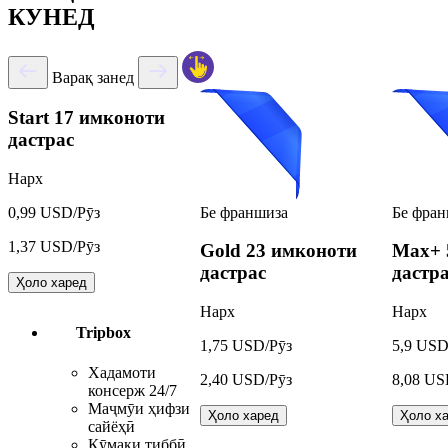
КУНЕД
Варақ занед
Start
17 имконоти
дастрас
Нарх
Бе франшиза
Бе фран
0,99 USD/Рӯз
1,37 USD/Рӯз
Gold
23 имконоти
Max+
дастрас
дастр
Ҳоло харед
Нарх
Нарх
Tripbox
1,75 USD/Рӯз
5,9 USD
Хадамоти
2,40 USD/Рӯз
8,08 US
консерж 24/7
Маҷмӯи ҳифзи
Ҳоло харед
Ҳоло х
сайёҳӣ
Кӯмаки тиббӣ