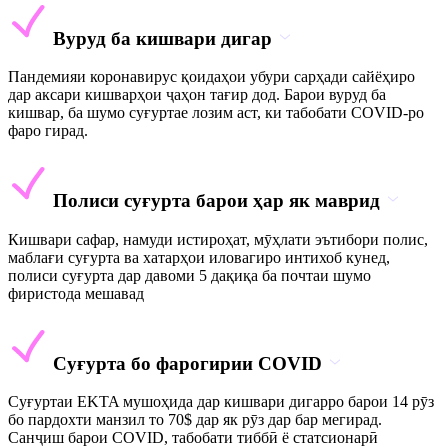
Вуруд ба кишвари дигар
Пандемияи коронавирус қоидаҳои убури сарҳади сайёҳиро
дар аксари кишварҳои ҷаҳон тағир дод. Барои вуруд ба
кишвар, ба шумо суғуртае лозим аст, ки табобати COVID-ро
фаро гирад.
Полиси суғурта барои ҳар як маврид
Кишвари сафар, намуди истироҳат, мӯҳлати эътибори полис,
маблағи суғурта ва хатарҳои иловагиро интихоб кунед,
полиси суғурта дар давоми 5 дақиқа ба почтаи шумо
фиристода мешавад
Суғурта бо фарогирии COVID
Суғуртаи EKTA мушоҳида дар кишвари дигарро барои 14 рӯз
бо пардохти манзил то 70$ дар як рӯз дар бар мегирад.
Санҷиш барои COVID, табобати тиббӣ ё статсионарӣ