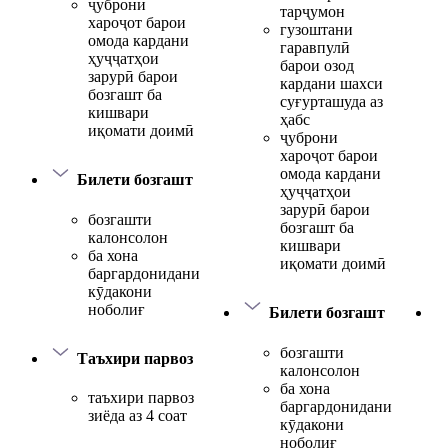
ҷуброни
тарҷумон
хароҷот барои
гузоштани
омода кардани
гаравпулӣ
ҳуҷҷатҳои
барои озод
зарурӣ барои
кардани шахси
бозгашт ба
суғурташуда аз
кишвари
ҳабс
иқомати доимӣ
ҷуброни
хароҷот барои
омода кардани
Билети бозгашт
ҳуҷҷатҳои
зарурӣ барои
бозгашти
бозгашт ба
калонсолон
кишвари
ба хона
иқомати доимӣ
баргардонидани
кӯдакони
ноболиғ
Билети бозгашт
бозгашти
Таъхири парвоз
калонсолон
ба хона
таъхири парвоз
баргардонидани
зиёда аз 4 соат
кӯдакони
ноболиғ