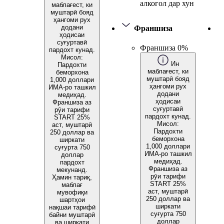
алкогол дар хун
маблағест, ки
муштарӣ бояд
ҳангоми рух
додани
Франшиза
ҳодисаи
суғуртавӣ
Франшиза 0%
пардохт кунад.
Мисол:
Ин
Пардохти
маблағест, ки
беморхона
муштарӣ бояд
1,000 доллари
ҳангоми рух
ИМА-ро ташкил
додани
медиҳад.
ҳодисаи
Франшиза аз
суғуртавӣ
рӯи тарифи
пардохт кунад.
START 25%
Мисол:
аст, муштарӣ
Пардохти
250 доллар ва
беморхона
ширкати
1,000 доллари
суғурта 750
ИМА-ро ташкил
доллар
медиҳад.
пардохт
Франшиза аз
мекунанд.
рӯи тарифи
Ҳамин тариқ,
START 25%
маблағ
аст, муштарӣ
мувофиқи
250 доллар ва
шартҳои
ширкати
нақшаи тарифӣ
суғурта 750
байни муштарӣ
доллар
ва ширкати