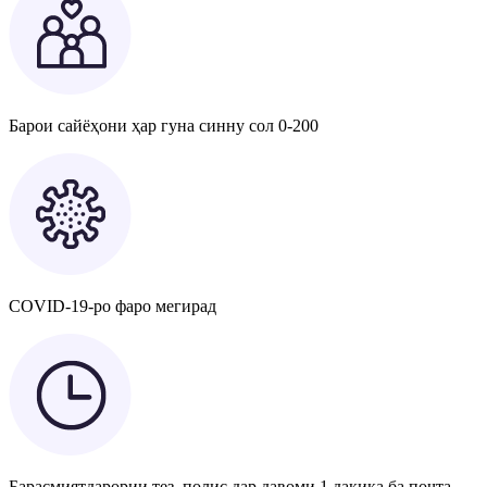
Барои сайёҳони ҳар гуна синну сол 0-200
COVID-19-ро фаро мегирад
Барасмиятдарории тез, полис дар давоми 1 дақиқа ба почта