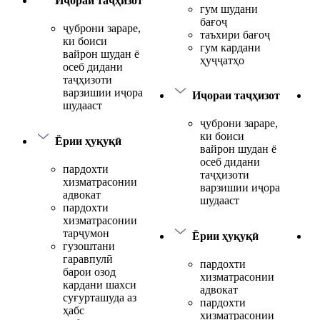
Иҷораи таҷҳизот
гум шудани
бағоҷ
ҷуброни зараре,
таъхири бағоҷ
ки боиси
гум кардани
вайрон шудан ё
ҳуҷҷатҳо
осеб дидани
таҷҳизоти
варзишии иҷора
Иҷораи таҷҳизот
шудааст
ҷуброни зараре,
ки боиси
Ёрии ҳуқуқӣ
вайрон шудан ё
осеб дидани
пардохти
таҷҳизоти
хизматрасонии
варзишии иҷора
адвокат
шудааст
пардохти
хизматрасонии
тарҷумон
Ёрии ҳуқуқӣ
гузоштани
гаравпулӣ
пардохти
барои озод
хизматрасонии
кардани шахси
адвокат
суғурташуда аз
пардохти
ҳабс
хизматрасонии