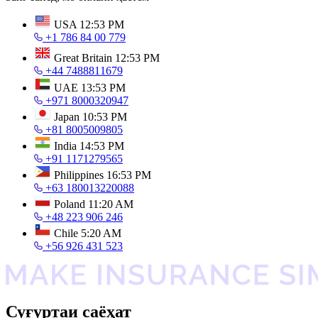
USA
12:53 PM
+1 786 84 00 779
Great Britain
12:53 PM
+44 7488811679
UAE
13:53 PM
+971 8000320947
Japan
10:53 PM
+81 8005009805
India
14:53 PM
+91 1171279565
Philippines
16:53 PM
+63 180013220088
Poland
11:20 AM
+48 223 906 246
Chile
5:20 AM
+56 926 431 523
Суғуртаи саёҳат