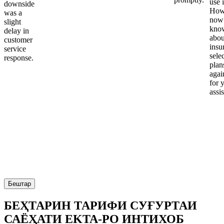
use i
downside
Howe
was a
now
slight
kno
delay in
abou
customer
insu
service
sele
response.
plan
again
for 
assi
Бештар
БЕҲТАРИН ТАРИФИ СУҒУРТАИ
САЁҲАТИ EKTA-РО ИНТИХОБ