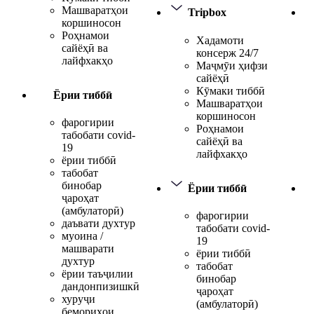
Машваратҳои
Tripbox
коршиносон
Роҳнамои
Хадамоти
сайёҳӣ ва
консерж 24/7
лайфхакҳо
Маҷмӯи ҳифзи
сайёҳӣ
Кӯмаки тиббӣ
Ёрии тиббӣ
Машваратҳои
коршиносон
фарогирии
Роҳнамои
табобати covid-
сайёҳӣ ва
19
лайфхакҳо
ёрии тиббӣ
табобат
бинобар
Ёрии тиббӣ
ҷароҳат
(амбулаторӣ)
фарогирии
даъвати духтур
табобати covid-
муоина /
19
машварати
ёрии тиббӣ
духтур
табобат
ёрии таъҷилии
бинобар
дандонпизишкӣ
ҷароҳат
хуруҷи
(амбулаторӣ)
бемориҳои