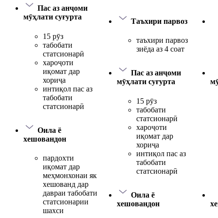
Пас аз анҷоми
мӯҳлати суғурта
Таъхири парвоз
15 рӯз
таъхири парвоз
табобати
зиёда аз 4 соат
статсионарӣ
хароҷоти
иқомат дар
Пас аз анҷоми
хориҷа
мӯҳлати суғурта
мӯ
интиқол пас аз
табобати
15 рӯз
статсионарӣ
табобати
статсионарӣ
хароҷоти
Оила ё
иқомат дар
хешовандон
хориҷа
интиқол пас аз
пардохти
табобати
иқомат дар
статсионарӣ
меҳмонхонаи як
хешованд дар
давраи табобати
Оила ё
статсионарии
хешовандон
х
шахси