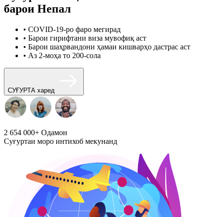
барои Непал
• COVID-19-ро фаро мегирад
• Барои гирифтани виза мувофиқ аст
• Барои шаҳрвандони ҳамаи кишварҳо дастрас аст
• Аз 2-моҳа то 200-сола
СУҒУРТА харед
2 654 000+
Одамон
Суғуртаи моро интихоб мекунанд