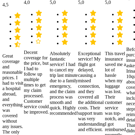
4,0
5,0
5,0
5,0
4,5
Befo
Decent
Absolutely
Exceptional
This travel
purc
Great
coverage for
fantastic
service! My
insurance
insu
coverage
the price, but
service! I had
flight got
saved me a
aske
and
I had to
to cancel my
delayed,
lot of
Irina
reasonable
follow up
trip last minute
causing a
hassle
10qu
prices. I
multiple
due to a family
missed
when my
abou
had to visit
times to get
emergency,
connection,
luggage
cove
a hospital
my claim
and the claim
and they
was lost.
what
abroad,
processed.
process was
covered all
Their
incl
and
Customer
smooth and
the additional
customer
nece
everything
service could
quick. Highly
costs. Their
service
step
was
be improved.
recommended!
support team
was top-
reim
covered
was very
notch, and
detai
without
understanding
I got
Than
any issues.
and efficient.
reimbursed
didn
The only
promptly.