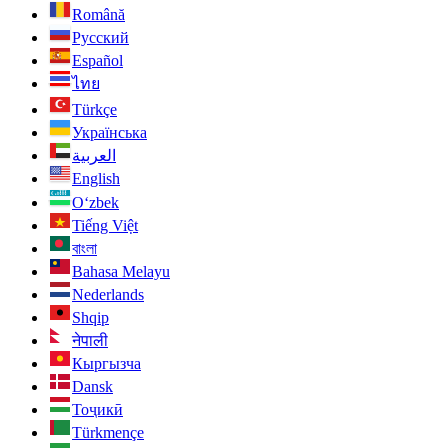
Română
Русский
Español
ไทย
Türkçe
Українська
العربية
English
O‘zbek
Tiếng Việt
বাংলা
Bahasa Melayu
Nederlands
Shqip
नेपाली
Кыргызча
Dansk
Тоҷикӣ
Türkmençe