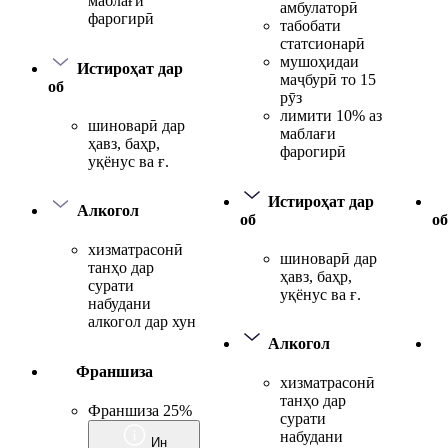
маблағи
амбулаторӣ
фарогирӣ
табобати
статсионарӣ
мушоҳидаи
Истироҳат дар
маҷбурӣ то 15
об
рӯз
лимити 10% аз
шиноварӣ дар
маблағи
ҳавз, баҳр,
фарогирӣ
уқёнус ва ғ.
Истироҳат дар
Алкогол
об
об
хизматрасонӣ
шиноварӣ дар
танҳо дар
ҳавз, баҳр,
сурати
уқёнус ва ғ.
набудани
алкогол дар хун
Алкогол
Франшиза
хизматрасонӣ
танҳо дар
Франшиза 25%
сурати
набудани
Ин