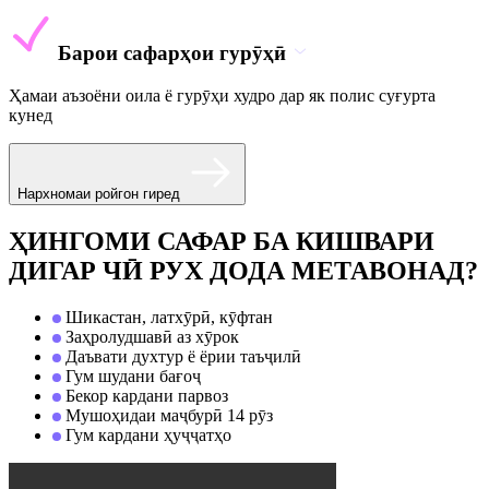
Барои сафарҳои гурӯҳӣ
Ҳамаи аъзоёни оила ё гурӯҳи худро дар як полис суғурта
кунед
Нархномаи ройгон гиред
ҲИНГОМИ САФАР БА КИШВАРИ
ДИГАР ЧӢ РУХ ДОДА МЕТАВОНАД?
Шикастан, латхӯрӣ, кӯфтан
Заҳролудшавӣ аз хӯрок
Даъвати духтур ё ёрии таъҷилӣ
Гум шудани бағоҷ
Бекор кардани парвоз
Мушоҳидаи маҷбурӣ 14 рӯз
Гум кардани ҳуҷҷатҳо