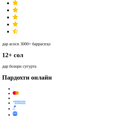
дар асоси 3000+ баррасиҳо
12+ сол
дар бозори суғурта
Пардохти онлайн