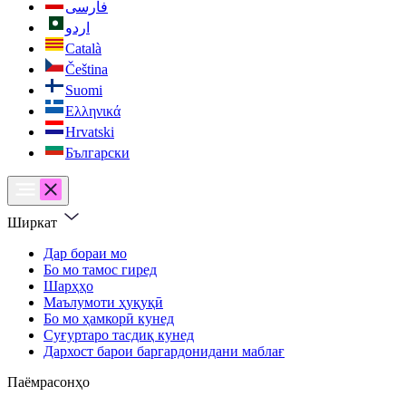
فارسی
اردو
Català
Čeština
Suomi
Ελληνικά
Hrvatski
Български
Ширкат
Дар бораи мо
Бо мо тамос гиред
Шарҳҳо
Маълумоти ҳуқуқӣ
Бо мо ҳамкорӣ кунед
Суғуртаро тасдиқ кунед
Дархост барои баргардонидани маблағ
Паёмрасонҳо