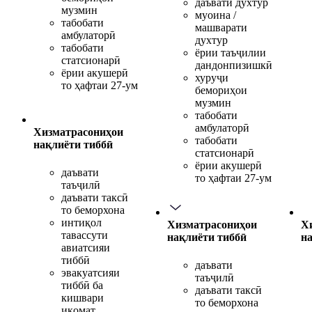
даъвати духтур
музмин
муоина /
табобати
машварати
амбулаторӣ
духтур
табобати
ёрии таъҷилии
статсионарӣ
дандонпизишкӣ
ёрии акушерӣ
хуруҷи
то ҳафтаи 27-ум
бемориҳои
музмин
табобати
амбулаторӣ
Хизматрасониҳои
табобати
нақлиёти тиббӣ
статсионарӣ
ёрии акушерӣ
даъвати
то ҳафтаи 27-ум
таъҷилӣ
даъвати таксӣ
то беморхона
интиқол
Хизматрасониҳои
Х
тавассути
нақлиёти тиббӣ
н
авиатсияи
тиббӣ
даъвати
эвакуатсияи
таъҷилӣ
тиббӣ ба
даъвати таксӣ
кишвари
то беморхона
иқомат