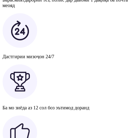
меояд
Дастгирии мизоҷон 24/7
Ба мо зиёда аз 12 сол боз эътимод доранд