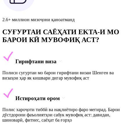
2.6+ миллион мизоҷони қаноатманд
СУҒУРТАИ САЁҲАТИ EKTA-И МО
БАРОИ КӢ МУВОФИҚ АСТ?
Гирифтани виза
Полиси суғуртаи мо барои гирифтани визаи Шенген ва
визаҳои ҳар як кишвари дигар мувофиқ аст
Истироҳати ором
Полис хароҷоти тиббӣ ва нақлиётиро фаро мегирад. Барои
дӯстдорони фаъолиятҳои сабук мувофиқ аст: давидан,
шиноварӣ, фитнес, саёҳат ба ғорҳо