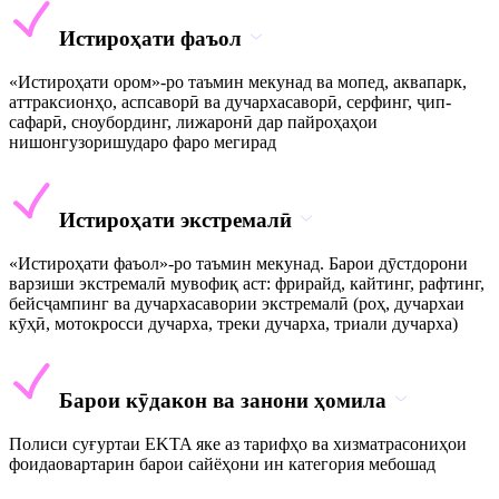
Истироҳати фаъол
«Истироҳати ором»-ро таъмин мекунад ва мопед, аквапарк,
аттраксионҳо, аспсаворӣ ва дучархасаворӣ, серфинг, ҷип-
сафарӣ, сноубординг, лижаронӣ дар пайроҳаҳои
нишонгузоришударо фаро мегирад
Истироҳати экстремалӣ
«Истироҳати фаъол»-ро таъмин мекунад. Барои дӯстдорони
варзиши экстремалӣ мувофиқ аст: фрирайд, кайтинг, рафтинг,
бейсҷампинг ва дучархасавории экстремалӣ (роҳ, дучархаи
кӯҳӣ, мотокросси дучарха, треки дучарха, триали дучарха)
Барои кӯдакон ва занони ҳомила
Полиси суғуртаи EKTA яке аз тарифҳо ва хизматрасониҳои
фоидаовартарин барои сайёҳони ин категория мебошад