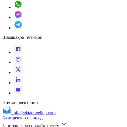
Шабакаҳои иҷтимоӣ
Почтаи электронӣ
info@ektatraveling.com
Ба директор нависед
Занг занед, мо онлайн ҳастем