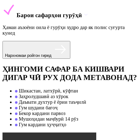
Барои сафарҳои гурӯҳӣ
Ҳамаи аъзоёни оила ё гурӯҳи худро дар як полис суғурта
кунед
Нархномаи ройгон гиред
ҲИНГОМИ САФАР БА КИШВАРИ
ДИГАР ЧӢ РУХ ДОДА МЕТАВОНАД?
Шикастан, латхӯрӣ, кӯфтан
Заҳролудшавӣ аз хӯрок
Даъвати духтур ё ёрии таъҷилӣ
Гум шудани бағоҷ
Бекор кардани парвоз
Мушоҳидаи маҷбурӣ 14 рӯз
Гум кардани ҳуҷҷатҳо