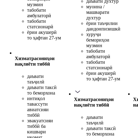
даъвати духтур
музмин
муоина /
табобати
машварати
амбулаторӣ
духтур
табобати
ёрии таъҷилии
статсионарӣ
дандонпизишкӣ
ёрии акушерӣ
хуруҷи
то ҳафтаи 27-ум
бемориҳои
музмин
табобати
амбулаторӣ
Хизматрасониҳои
табобати
нақлиёти тиббӣ
статсионарӣ
ёрии акушерӣ
даъвати
то ҳафтаи 27-ум
таъҷилӣ
даъвати таксӣ
то беморхона
интиқол
Хизматрасониҳои
Х
тавассути
нақлиёти тиббӣ
н
авиатсияи
тиббӣ
даъвати
эвакуатсияи
таъҷилӣ
тиббӣ ба
даъвати таксӣ
кишвари
то беморхона
иқомат