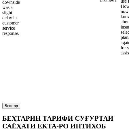
use i
downside
Howe
was a
now
slight
kno
delay in
abou
customer
insu
service
sele
response.
plan
again
for 
assi
Бештар
БЕҲТАРИН ТАРИФИ СУҒУРТАИ
САЁҲАТИ EKTA-РО ИНТИХОБ