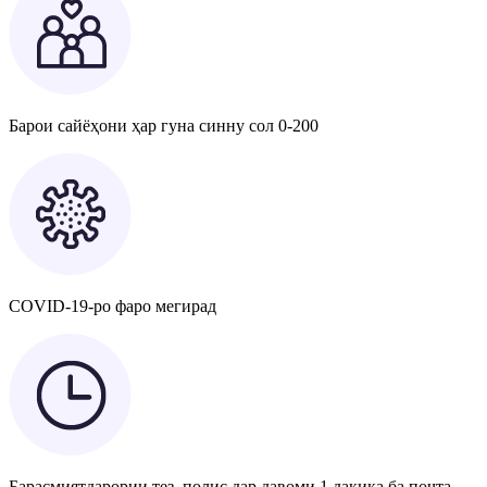
Барои сайёҳони ҳар гуна синну сол 0-200
COVID-19-ро фаро мегирад
Барасмиятдарории тез, полис дар давоми 1 дақиқа ба почта