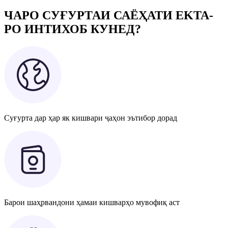
ЧАРО СУҒУРТАИ САЁҲАТИ EKTA-
РО ИНТИХОБ КУНЕД?
Суғурта дар ҳар як кишвари ҷаҳон эътибор дорад
Барои шаҳрвандони ҳамаи кишварҳо мувофиқ аст