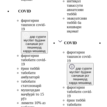
интиқол
тавассути
авиатсияи
COVID
тиббӣ
эвакуатсияи
фарогирии
тиббӣ ба
ташхиси covid-
кишвари
19
иқомат
дар сурати
мусбат будани
COVID
санҷиши pcr
пешниҳод
карда мешавад
фарогирии
фарогирии
ташхиси covid-
табобати covid-
19
19
ёрии тиббӣ
дар сурати
мусбат будани
табобати
санҷиши pcr
амбулаторӣ
пешниҳод
табобати
карда мешавад
статсионарӣ
фарогирии
мушоҳидаи
табобати covid-
маҷбурӣ то 15
19
рӯз
ёрии тиббӣ
лимити 10% аз
табобати