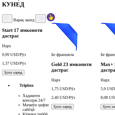
КУНЕД
Варақ занед
Start
17 имконоти
дастрас
Нарх
Бе франшиза
Бе фран
0,99 USD/Рӯз
1,37 USD/Рӯз
Gold
23 имконоти
Max+
дастрас
дастр
Ҳоло харед
Нарх
Нарх
Tripbox
1,75 USD/Рӯз
5,9 USD
Хадамоти
2,40 USD/Рӯз
8,08 US
консерж 24/7
Маҷмӯи ҳифзи
Ҳоло харед
Ҳоло х
сайёҳӣ
Кӯмаки тиббӣ