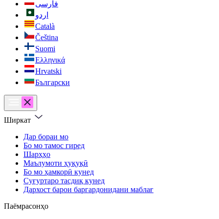
فارسی
اردو
Català
Čeština
Suomi
Ελληνικά
Hrvatski
Български
Ширкат
Дар бораи мо
Бо мо тамос гиред
Шарҳҳо
Маълумоти ҳуқуқӣ
Бо мо ҳамкорӣ кунед
Суғуртаро тасдиқ кунед
Дархост барои баргардонидани маблағ
Паёмрасонҳо