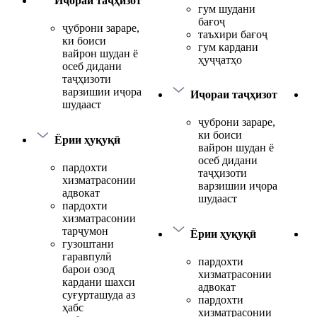
Иҷораи таҷҳизот
гум шудани
бағоҷ
ҷуброни зараре,
таъхири бағоҷ
ки боиси
гум кардани
вайрон шудан ё
ҳуҷҷатҳо
осеб дидани
таҷҳизоти
варзишии иҷора
Иҷораи таҷҳизот
шудааст
ҷуброни зараре,
ки боиси
Ёрии ҳуқуқӣ
вайрон шудан ё
осеб дидани
пардохти
таҷҳизоти
хизматрасонии
варзишии иҷора
адвокат
шудааст
пардохти
хизматрасонии
тарҷумон
Ёрии ҳуқуқӣ
гузоштани
гаравпулӣ
пардохти
барои озод
хизматрасонии
кардани шахси
адвокат
суғурташуда аз
пардохти
ҳабс
хизматрасонии