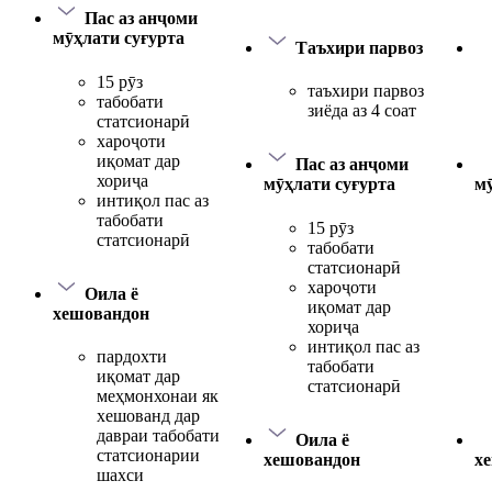
Пас аз анҷоми
мӯҳлати суғурта
Таъхири парвоз
15 рӯз
таъхири парвоз
табобати
зиёда аз 4 соат
статсионарӣ
хароҷоти
иқомат дар
Пас аз анҷоми
хориҷа
мӯҳлати суғурта
мӯ
интиқол пас аз
табобати
15 рӯз
статсионарӣ
табобати
статсионарӣ
хароҷоти
Оила ё
иқомат дар
хешовандон
хориҷа
интиқол пас аз
пардохти
табобати
иқомат дар
статсионарӣ
меҳмонхонаи як
хешованд дар
давраи табобати
Оила ё
статсионарии
хешовандон
х
шахси