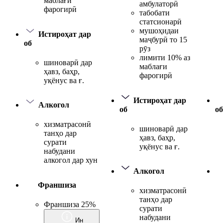
маблағи
амбулаторӣ
фарогирӣ
табобати
статсионарӣ
мушоҳидаи
Истироҳат дар
маҷбурӣ то 15
об
рӯз
лимити 10% аз
шиноварӣ дар
маблағи
ҳавз, баҳр,
фарогирӣ
уқёнус ва ғ.
Истироҳат дар
Алкогол
об
об
хизматрасонӣ
шиноварӣ дар
танҳо дар
ҳавз, баҳр,
сурати
уқёнус ва ғ.
набудани
алкогол дар хун
Алкогол
Франшиза
хизматрасонӣ
танҳо дар
Франшиза 25%
сурати
набудани
Ин