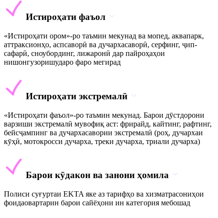
Истироҳати фаъол
«Истироҳати ором»-ро таъмин мекунад ва мопед, аквапарк,
аттраксионҳо, аспсаворӣ ва дучархасаворӣ, серфинг, ҷип-
сафарӣ, сноубординг, лижаронӣ дар пайроҳаҳои
нишонгузоришударо фаро мегирад
Истироҳати экстремалӣ
«Истироҳати фаъол»-ро таъмин мекунад. Барои дӯстдорони
варзиши экстремалӣ мувофиқ аст: фрирайд, кайтинг, рафтинг,
бейсҷампинг ва дучархасавории экстремалӣ (роҳ, дучархаи
кӯҳӣ, мотокросси дучарха, треки дучарха, триали дучарха)
Барои кӯдакон ва занони ҳомила
Полиси суғуртаи EKTA яке аз тарифҳо ва хизматрасониҳои
фоидаовартарин барои сайёҳони ин категория мебошад