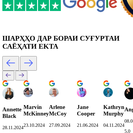
ШАРҲҲО ДАР БОРАИ СУҒУРТАИ
САЁҲАТИ EKTA
Marvin
Arlene
Jane
Kathryn
Annette
Ang
McKinney
McCoy
Cooper
Murphy
Black
08.0
23.10.2024
27.09.2024
21.06.2024
04.11.2024
28.11.2024
5,0