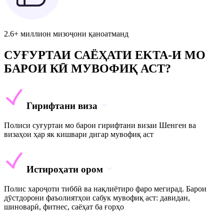
2.6+ миллион мизоҷони қаноатманд
СУҒУРТАИ САЁҲАТИ EKTA-И МО
БАРОИ КӢ МУВОФИҚ АСТ?
Гирифтани виза
Полиси суғуртаи мо барои гирифтани визаи Шенген ва
визаҳои ҳар як кишвари дигар мувофиқ аст
Истироҳати ором
Полис хароҷоти тиббӣ ва нақлиётиро фаро мегирад. Барои
дӯстдорони фаъолиятҳои сабук мувофиқ аст: давидан,
шиноварӣ, фитнес, саёҳат ба ғорҳо