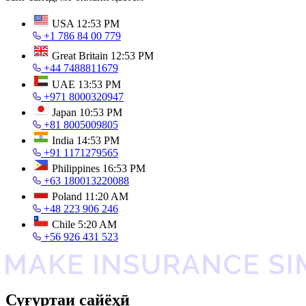
USA
12:53 PM
+1 786 84 00 779
Great Britain
12:53 PM
+44 7488811679
UAE
13:53 PM
+971 8000320947
Japan
10:53 PM
+81 8005009805
India
14:53 PM
+91 1171279565
Philippines
16:53 PM
+63 180013220088
Poland
11:20 AM
+48 223 906 246
Chile
5:20 AM
+56 926 431 523
Суғуртаи сайёҳӣ