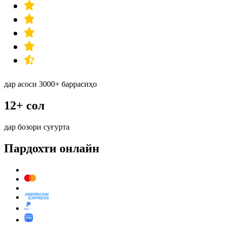
дар асоси 3000+ баррасиҳо
12+ сол
дар бозори суғурта
Пардохти онлайн