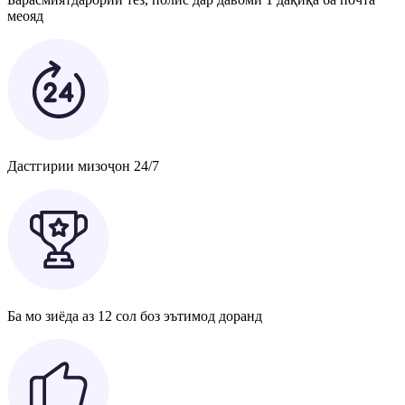
меояд
Дастгирии мизоҷон 24/7
Ба мо зиёда аз 12 сол боз эътимод доранд