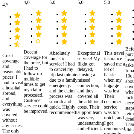
4,0
5,0
5,0
5,0
4,5
Befo
Decent
Absolutely
Exceptional
This travel
purc
Great
coverage for
fantastic
service! My
insurance
insu
coverage
the price, but
service! I had
flight got
saved me a
aske
and
I had to
to cancel my
delayed,
lot of
Irina
reasonable
follow up
trip last minute
causing a
hassle
10qu
prices. I
multiple
due to a family
missed
when my
abou
had to visit
times to get
emergency,
connection,
luggage
cove
a hospital
my claim
and the claim
and they
was lost.
what
abroad,
processed.
process was
covered all
Their
incl
and
Customer
smooth and
the additional
customer
nece
everything
service could
quick. Highly
costs. Their
service
step
was
be improved.
recommended!
support team
was top-
reim
covered
was very
notch, and
detai
without
understanding
I got
Than
any issues.
and efficient.
reimbursed
didn
The only
promptly.