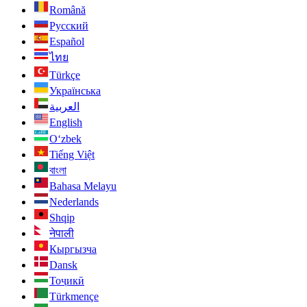
Română
Русский
Español
ไทย
Türkçe
Українська
العربية
English
O‘zbek
Tiếng Việt
বাংলা
Bahasa Melayu
Nederlands
Shqip
नेपाली
Кыргызча
Dansk
Тоҷикӣ
Türkmençe