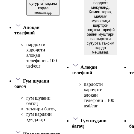
пардохт
суғурта тақсим
мекунанд.
карда
Ҳамин тариқ,
мешавад.
маблағ
мувофиқи
шартҳои
Алоқаи
нақшаи тарифӣ
телефонӣ
байни муштарӣ
ва ширкати
суғурта тақсим
пардохти
карда
хароҷоти
мешавад.
алоқаи
телефонӣ - 100
usd/eur
Алоқаи
телефонӣ
т
Гум шудани
пардохти
бағоҷ
хароҷоти
алоқаи
гум шудани
телефонӣ - 100
бағоҷ
usd/eur
таъхири бағоҷ
гум кардани
ҳуҷҷатҳо
Гум шудани
бағоҷ
ба