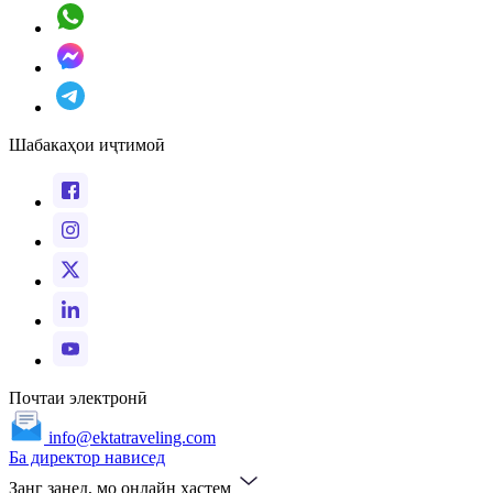
Шабакаҳои иҷтимоӣ
Почтаи электронӣ
info@ektatraveling.com
Ба директор нависед
Занг занед, мо онлайн ҳастем