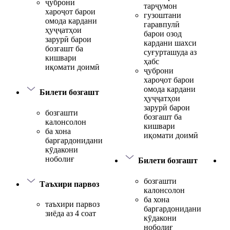
ҷуброни
тарҷумон
хароҷот барои
гузоштани
омода кардани
гаравпулӣ
ҳуҷҷатҳои
барои озод
зарурӣ барои
кардани шахси
бозгашт ба
суғурташуда аз
кишвари
ҳабс
иқомати доимӣ
ҷуброни
хароҷот барои
омода кардани
Билети бозгашт
ҳуҷҷатҳои
зарурӣ барои
бозгашти
бозгашт ба
калонсолон
кишвари
ба хона
иқомати доимӣ
баргардонидани
кӯдакони
ноболиғ
Билети бозгашт
бозгашти
Таъхири парвоз
калонсолон
ба хона
таъхири парвоз
баргардонидани
зиёда аз 4 соат
кӯдакони
ноболиғ