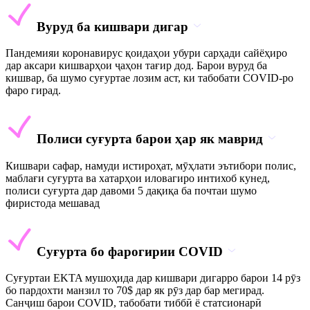
Вуруд ба кишвари дигар
Пандемияи коронавирус қоидаҳои убури сарҳади сайёҳиро
дар аксари кишварҳои ҷаҳон тағир дод. Барои вуруд ба
кишвар, ба шумо суғуртае лозим аст, ки табобати COVID-ро
фаро гирад.
Полиси суғурта барои ҳар як маврид
Кишвари сафар, намуди истироҳат, мӯҳлати эътибори полис,
маблағи суғурта ва хатарҳои иловагиро интихоб кунед,
полиси суғурта дар давоми 5 дақиқа ба почтаи шумо
фиристода мешавад
Суғурта бо фарогирии COVID
Суғуртаи EKTA мушоҳида дар кишвари дигарро барои 14 рӯз
бо пардохти манзил то 70$ дар як рӯз дар бар мегирад.
Санҷиш барои COVID, табобати тиббӣ ё статсионарӣ