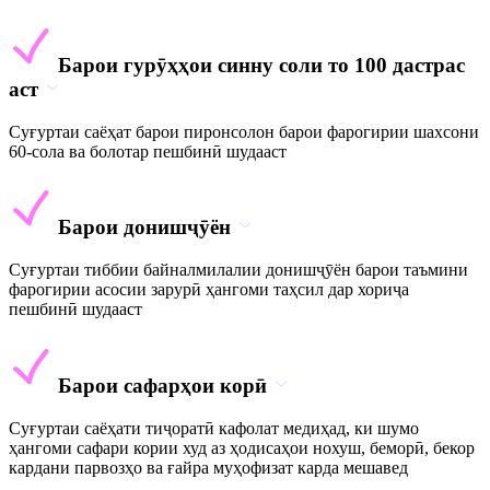
Барои гурӯҳҳои синну соли то 100 дастрас
аст
Суғуртаи саёҳат барои пиронсолон барои фарогирии шахсони
60-сола ва болотар пешбинӣ шудааст
Барои донишҷӯён
Суғуртаи тиббии байналмилалии донишҷӯён барои таъмини
фарогирии асосии зарурӣ ҳангоми таҳсил дар хориҷа
пешбинӣ шудааст
Барои сафарҳои корӣ
Суғуртаи саёҳати тиҷоратӣ кафолат медиҳад, ки шумо
ҳангоми сафари кории худ аз ҳодисаҳои нохуш, беморӣ, бекор
кардани парвозҳо ва ғайра муҳофизат карда мешавед