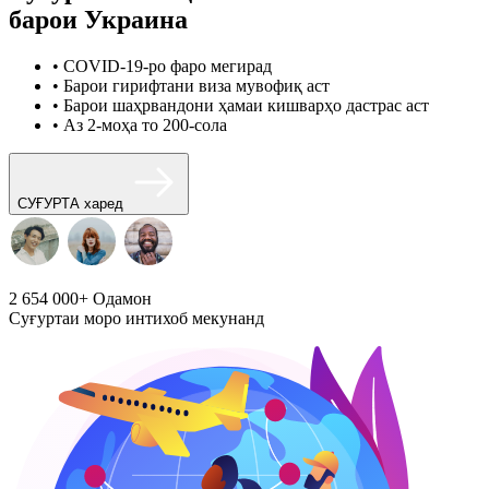
барои Украина
• COVID-19-ро фаро мегирад
• Барои гирифтани виза мувофиқ аст
• Барои шаҳрвандони ҳамаи кишварҳо дастрас аст
• Аз 2-моҳа то 200-сола
СУҒУРТА харед
2 654 000+
Одамон
Суғуртаи моро интихоб мекунанд