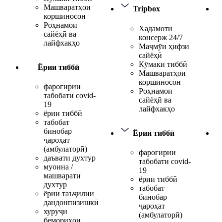
Машваратҳои
Tripbox
коршиносон
Роҳнамои
Хадамоти
сайёҳӣ ва
консерж 24/7
лайфхакҳо
Маҷмӯи ҳифзи
сайёҳӣ
Кӯмаки тиббӣ
Ёрии тиббӣ
Машваратҳои
коршиносон
фарогирии
Роҳнамои
табобати covid-
сайёҳӣ ва
19
лайфхакҳо
ёрии тиббӣ
табобат
бинобар
Ёрии тиббӣ
ҷароҳат
(амбулаторӣ)
фарогирии
даъвати духтур
табобати covid-
муоина /
19
машварати
ёрии тиббӣ
духтур
табобат
ёрии таъҷилии
бинобар
дандонпизишкӣ
ҷароҳат
хуруҷи
(амбулаторӣ)
бемориҳои