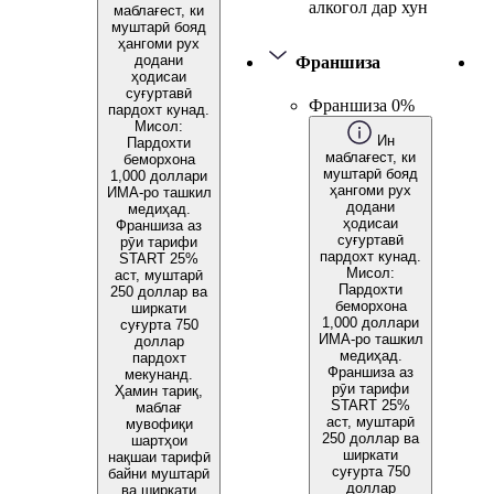
алкогол дар хун
маблағест, ки
муштарӣ бояд
ҳангоми рух
додани
Франшиза
ҳодисаи
суғуртавӣ
Франшиза 0%
пардохт кунад.
Мисол:
Ин
Пардохти
маблағест, ки
беморхона
муштарӣ бояд
1,000 доллари
ҳангоми рух
ИМА-ро ташкил
додани
медиҳад.
ҳодисаи
Франшиза аз
суғуртавӣ
рӯи тарифи
пардохт кунад.
START 25%
Мисол:
аст, муштарӣ
Пардохти
250 доллар ва
беморхона
ширкати
1,000 доллари
суғурта 750
ИМА-ро ташкил
доллар
медиҳад.
пардохт
Франшиза аз
мекунанд.
рӯи тарифи
Ҳамин тариқ,
START 25%
маблағ
аст, муштарӣ
мувофиқи
250 доллар ва
шартҳои
ширкати
нақшаи тарифӣ
суғурта 750
байни муштарӣ
доллар
ва ширкати