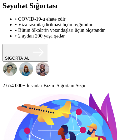
Səyahət Sığortası
• COVID-19-u əhatə edir
• Viza rəsmiləşdirilməsi üçün uyğundur
• Bütün ölkələrin vətəndaşları üçün əlçatandır
• 2 aydan 200 yaşa qədər
SIĞORTA AL
2 654 000+
İnsanlar Bizim Sığortanı Seçir