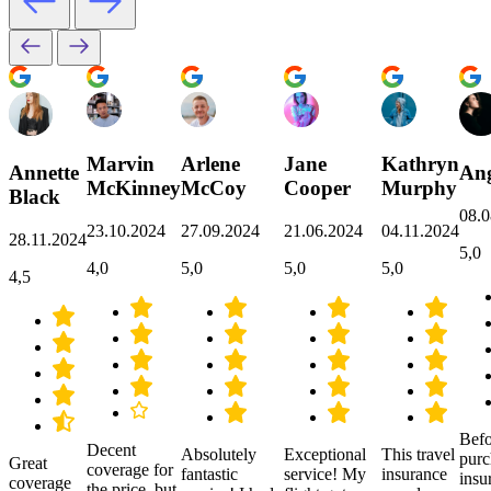
Marvin
Arlene
Jane
Kathryn
Annette
Ang
McKinney
McCoy
Cooper
Murphy
Black
08.0
23.10.2024
27.09.2024
21.06.2024
04.11.2024
28.11.2024
5,0
4,0
5,0
5,0
5,0
4,5
Befo
Decent
Absolutely
Exceptional
This travel
purc
Great
coverage for
fantastic
service! My
insurance
insu
coverage
the price, but