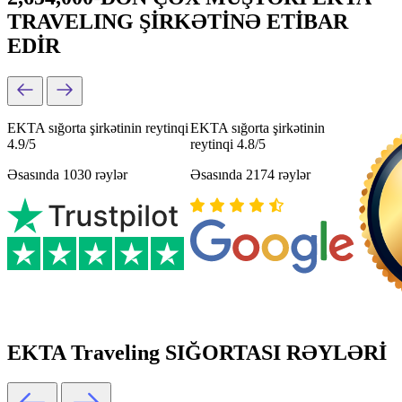
TRAVELING ŞİRKƏTİNƏ ETİBAR
EDİR
EKTA sığorta şirkətinin reytinqi
EKTA sığorta şirkətinin
4.9/5
reytinqi 4.8/5
Əsasında 1030 rəylər
Əsasında 2174 rəylər
EKTA Traveling SIĞORTASI RƏYLƏRİ