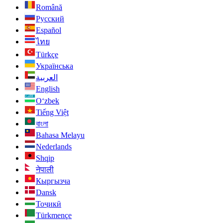
Română
Русский
Español
ไทย
Türkçe
Українська
العربية
English
O‘zbek
Tiếng Việt
বাংলা
Bahasa Melayu
Nederlands
Shqip
नेपाली
Кыргызча
Dansk
Тоҷикӣ
Türkmençe