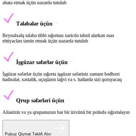
əhatə etmək üçün nəzərdə tutulub
Tələbələr üçün
Beynəlxalq tələbə tibbi sığortası xaricdə təhsil alarkən əsas
ehtiyacları təmin etmək üçün nəzərdə tutulub
İşgüzar səfərlər üçün
İşgüzar səfərlər üçün sığorta işgüzar səfəriniz zamanı bədbəxt
hadisələr, xəstəlik, uçuşların ləğvi və s. hallarda sizi qoruyacaq
Qrup səfərləri üçün
Ailənizin və ya qrupunuzun hər bir üzvünü bir polisdə sığortalayın
Pulsuz Qiymət Təklifi Alın