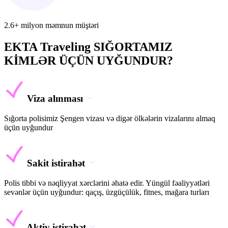
2.6+ milyon məmnun müştəri
EKTA Traveling SIĞORTAMIZ
KİMLƏR ÜÇÜN UYĞUNDUR?
Viza alınması
Sığorta polisimiz Şengen vizası və digər ölkələrin vizalarını almaq
üçün uyğundur
Sakit istirahət
Polis tibbi və nəqliyyat xərclərini əhatə edir. Yüngül fəaliyyətləri
sevənlər üçün uyğundur: qaçış, üzgüçülük, fitnes, mağara turları
Aktiv istirahət