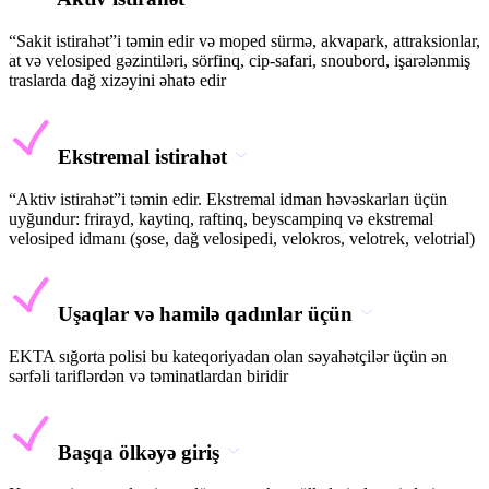
“Sakit istirahət”i təmin edir və moped sürmə, akvapark, attraksionlar,
at və velosiped gəzintiləri, sörfinq, cip-safari, snoubord, işarələnmiş
traslarda dağ xizəyini əhatə edir
Ekstremal istirahət
“Aktiv istirahət”i təmin edir. Ekstremal idman həvəskarları üçün
uyğundur: frirayd, kaytinq, raftinq, beyscampinq və ekstremal
velosiped idmanı (şose, dağ velosipedi, velokros, velotrek, velotrial)
Uşaqlar və hamilə qadınlar üçün
EKTA sığorta polisi bu kateqoriyadan olan səyahətçilər üçün ən
sərfəli tariflərdən və təminatlardan biridir
Başqa ölkəyə giriş