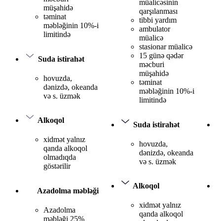
müalicəsinin
müşahidə
qarşılanması
təminat
tibbi yardım
məbləğinin 10%-i
ambulator
limitində
müalicə
stasionar müalicə
15 günə qədər
Suda istirahət
məcburi
müşahidə
hovuzda,
təminat
dənizdə, okeanda
məbləğinin 10%-i
və s. üzmək
limitində
Alkoqol
Suda istirahət
xidmət yalnız
hovuzda,
qanda alkoqol
dənizdə, okeanda
olmadıqda
və s. üzmək
göstərilir
Alkoqol
Azadolma məbləği
xidmət yalnız
Azadolma
qanda alkoqol
məbləği 25%