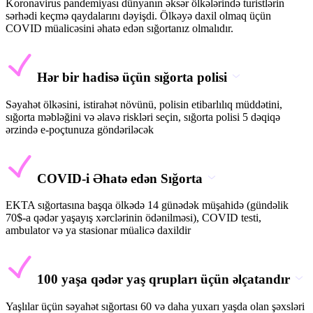
Koronavirus pandemiyası dünyanın əksər ölkələrində turistlərin
sərhədi keçmə qaydalarını dəyişdi. Ölkəyə daxil olmaq üçün
COVID müalicəsini əhatə edən sığortanız olmalıdır.
Hər bir hadisə üçün sığorta polisi
Səyahət ölkəsini, istirahət növünü, polisin etibarlılıq müddətini,
sığorta məbləğini və əlavə riskləri seçin, sığorta polisi 5 dəqiqə
ərzində e-poçtunuza göndəriləcək
COVID-i Əhatə edən Sığorta
EKTA sığortasına başqa ölkədə 14 günədək müşahidə (gündəlik
70$-a qədər yaşayış xərclərinin ödənilməsi), COVID testi,
ambulator və ya stasionar müalicə daxildir
100 yaşa qədər yaş qrupları üçün əlçatandır
Yaşlılar üçün səyahət sığortası 60 və daha yuxarı yaşda olan şəxsləri