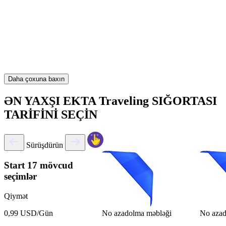
Daha çoxuna baxın
ƏN YAXŞI EKTA Traveling SIĞORTASI
TARİFİNİ SEÇİN
Sürüşdürün
Start
17 mövcud
seçimlər
Qiymət
No azadolma məbləği
No azad
0,99 USD/Gün