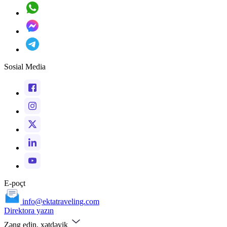
Sosial Media
E-poçt
info@ektatraveling.com
Direktora yazın
Zəng edin, xətdəyik