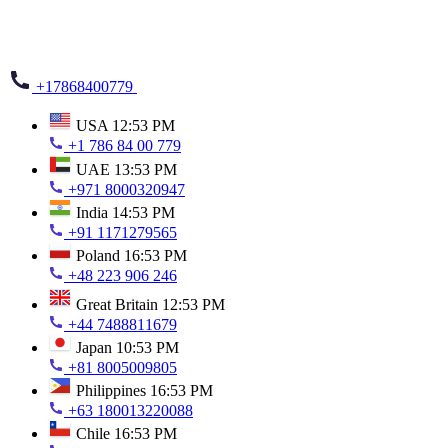
+17868400779
USA
12:53 PM
+1 786 84 00 779
UAE
13:53 PM
+971 8000320947
India
14:53 PM
+91 1171279565
Poland
16:53 PM
+48 223 906 246
Great Britain
12:53 PM
+44 7488811679
Japan
10:53 PM
+81 8005009805
Philippines
16:53 PM
+63 180013220088
Chile
16:53 PM