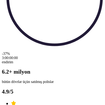
-37
%
3:00:00
:
00
endirim
6.2+ milyon
bütün dövrlər üçün satılmış polislər
4.9/5