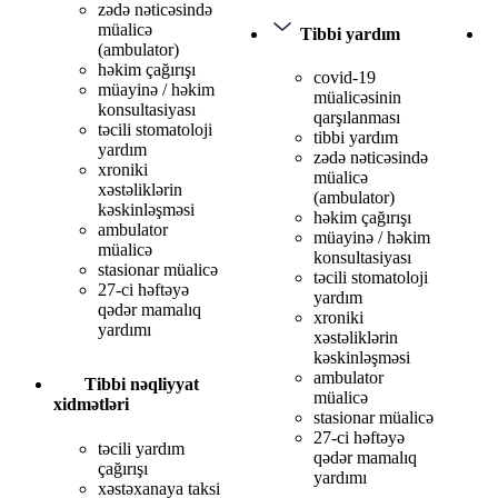
zədə nəticəsində
müalicə
Tibbi yardım
(ambulator)
həkim çağırışı
covid-19
müayinə / həkim
müalicəsinin
konsultasiyası
qarşılanması
təcili stomatoloji
tibbi yardım
yardım
zədə nəticəsində
xroniki
müalicə
xəstəliklərin
(ambulator)
kəskinləşməsi
həkim çağırışı
ambulator
müayinə / həkim
müalicə
konsultasiyası
stasionar müalicə
təcili stomatoloji
27-ci həftəyə
yardım
qədər mamalıq
xroniki
yardımı
xəstəliklərin
kəskinləşməsi
ambulator
Tibbi nəqliyyat
müalicə
xidmətləri
stasionar müalicə
27-ci həftəyə
təcili yardım
qədər mamalıq
çağırışı
yardımı
xəstəxanaya taksi