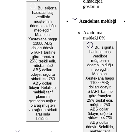
olmadıqda
göstərilir
Bu, sığorta
hadisəsi baş
verdikdə
Azadolma məbləği
müştərinin
ödəməli olduğu
məbləğdir.
Azadolma
Məsələn:
məbləği 0%
Xəstəxana haqqı
11000 ABŞ
Bu, sığorta
dolları ödəyir.
hadisəsi baş
START tarifinə
verdikdə
görə françiza
müştərinin
25% təşkil edir,
ödəməli olduğu
müştəri 250
məbləğdir.
ABŞ dolları
Məsələn:
ödəyir, sığorta
Xəstəxana haqqı
şirkəti isə 750
11000 ABŞ
ABŞ dolları
dolları ödəyir.
ödəyir. Beləliklə,
START tarifinə
məbləğ tarif
görə françiza
planının
25% təşkil edir,
şərtlərinə uyğun
müştəri 250
olaraq müştəri
ABŞ dolları
və sığorta şirkəti
ödəyir, sığorta
arasında
şirkəti isə 750
bölünür.
ABŞ dolları
ödəyir. Beləliklə,
məbləğ tarif