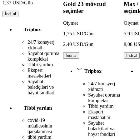
1,37 USD/Gün
Gold
23 mövcud
Max+
seçimlər
seçiml
İndi al
Qiymət
Qiymət
Tripbox
1,75 USD/Gün
5,9 US
24/7 konsyerj
2,40 USD/Gün
8,08 U
xidməti
Səyahət qoruma
İndi al
İndi al
kompleksi
Tibbi yardım
Ekspert
Tripbox
məsləhətləri
Səyahət
24/7 konsyerj
bələdçiləri və
xidməti
həyat fəndləri
Səyahət qoruma
kompleksi
Tibbi yardım
Tibbi yardım
Ekspert
məsləhətləri
covid-19
Səyahət
müalicəsinin
bələdçiləri və
qarşılanması
həyat fəndləri
tibbi yardım