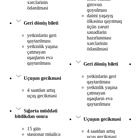
xərclərinin
girovun
ödənilməsi
qoyulması
daimi yaşayış
ölkəsinə qayıtmaq
Geri dönüş bileti
üçün zəruri
sənədlərin
yetkinlərin geri
hazırlanması
qaytarılması
xərclərinin
yetkinlik yaşına
ödənilməsi
çatmayan
uşaqların evə
qaytarılması
Geri dönüş bileti
yetkinlərin geri
Uçuşun gecikməsi
qaytarılması
yetkinlik yaşına
4 saatdan artıq
çatmayan
uçuş gecikməsi
uşaqların evə
qaytarılması
Sığorta müddəti
bitdikdən sonra
Uçuşun gecikməsi
15 gün
4 saatdan artıq
stasionar müalicə
uçuş gecikməsi