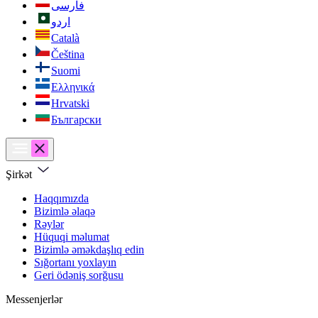
فارسی
اردو
Català
Čeština
Suomi
Ελληνικά
Hrvatski
Български
Şirkət
Haqqımızda
Bizimlə əlaqə
Rəylər
Hüquqi məlumat
Bizimlə əməkdaşlıq edin
Sığortanı yoxlayın
Geri ödəniş sorğusu
Messenjerlər