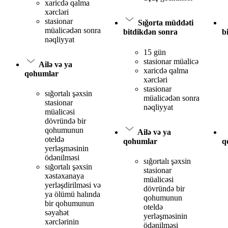
xaricdə qalma
xərcləri
stasionar
Sığorta müddəti
müalicədən sonra
bitdikdən sonra
b
nəqliyyat
15 gün
stasionar müalicə
Ailə və ya
xaricdə qalma
qohumlar
xərcləri
stasionar
sığortalı şəxsin
müalicədən sonra
stasionar
nəqliyyat
müalicəsi
dövründə bir
qohumunun
Ailə və ya
oteldə
qohumlar
q
yerləşməsinin
ödənilməsi
sığortalı şəxsin
sığortalı şəxsin
stasionar
xəstəxanaya
müalicəsi
yerləşdirilməsi və
dövründə bir
ya ölümü halında
qohumunun
bir qohumunun
oteldə
səyahət
yerləşməsinin
xərclərinin
ödənilməsi