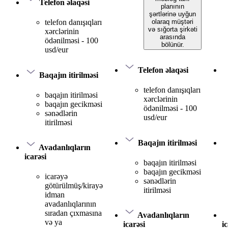
Telefon əlaqəsi
planının
şərtlərinə uyğun
olaraq müştəri
telefon danışıqları
və sığorta şirkəti
xərclərinin
arasında
ödənilməsi - 100
bölünür.
usd/eur
Telefon əlaqəsi
Baqajın itirilməsi
telefon danışıqları
baqajın itirilməsi
xərclərinin
baqajın gecikməsi
ödənilməsi - 100
sənədlərin
usd/eur
itirilməsi
Baqajın itirilməsi
Avadanlıqların
icarəsi
baqajın itirilməsi
baqajın gecikməsi
icarəyə
sənədlərin
götürülmüş/kirayə
itirilməsi
idman
avadanlıqlarının
sıradan çıxmasına
Avadanlıqların
və ya
icarəsi
i