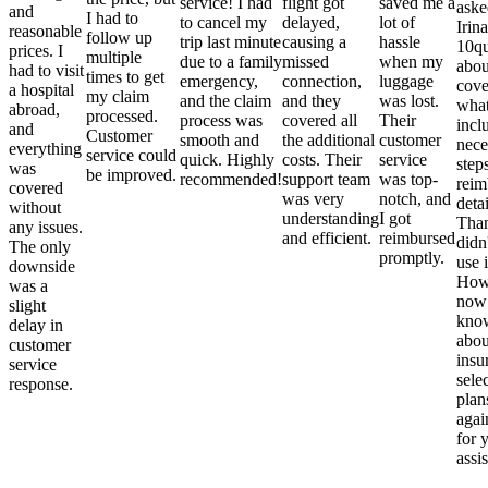
service! I had
flight got
saved me a
aske
and
I had to
to cancel my
delayed,
lot of
Irina
reasonable
follow up
trip last minute
causing a
hassle
10qu
prices. I
multiple
due to a family
missed
when my
abou
had to visit
times to get
emergency,
connection,
luggage
cove
a hospital
my claim
and the claim
and they
was lost.
what
abroad,
processed.
process was
covered all
Their
incl
and
Customer
smooth and
the additional
customer
nece
everything
service could
quick. Highly
costs. Their
service
step
was
be improved.
recommended!
support team
was top-
reim
covered
was very
notch, and
detai
without
understanding
I got
Than
any issues.
and efficient.
reimbursed
didn
The only
promptly.
use i
downside
Howe
was a
now
slight
kno
delay in
abou
customer
insu
service
sele
response.
plan
again
for 
assi