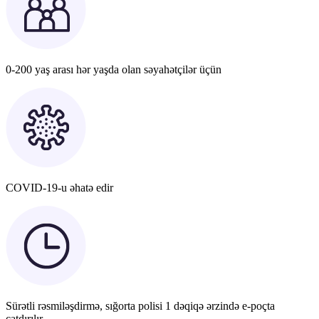
0-200 yaş arası hər yaşda olan səyahətçilər üçün
COVID-19-u əhatə edir
Sürətli rəsmiləşdirmə, sığorta polisi 1 dəqiqə ərzində e-poçta
çatdırılır