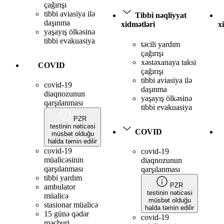
çağırışı
tibbi aviasiya ilə
Tibbi nəqliyyat
daşınma
xidmətləri
x
yaşayış ölkəsinə
tibbi evakuasiya
təcili yardım
çağırışı
xəstəxanaya taksi
COVID
çağırışı
tibbi aviasiya ilə
covid-19
daşınma
diaqnozunun
yaşayış ölkəsinə
qarşılanması
tibbi evakuasiya
PZR
testinin nəticəsi
COVID
müsbət olduğu
halda təmin edilir
covid-19
covid-19
müalicəsinin
diaqnozunun
qarşılanması
qarşılanması
tibbi yardım
PZR
ambulator
testinin nəticəsi
müalicə
müsbət olduğu
stasionar müalicə
halda təmin edilir
15 günə qədər
covid-19
məcburi