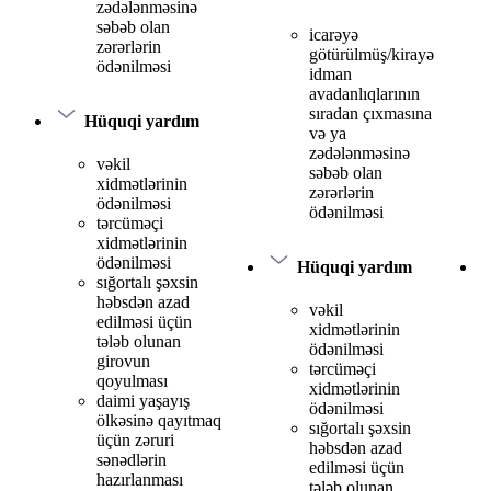
zədələnməsinə
səbəb olan
icarəyə
zərərlərin
götürülmüş/kirayə
ödənilməsi
idman
avadanlıqlarının
sıradan çıxmasına
Hüquqi yardım
və ya
zədələnməsinə
vəkil
səbəb olan
xidmətlərinin
zərərlərin
ödənilməsi
ödənilməsi
tərcüməçi
xidmətlərinin
ödənilməsi
Hüquqi yardım
sığortalı şəxsin
həbsdən azad
vəkil
edilməsi üçün
xidmətlərinin
tələb olunan
ödənilməsi
girovun
tərcüməçi
qoyulması
xidmətlərinin
daimi yaşayış
ödənilməsi
ölkəsinə qayıtmaq
sığortalı şəxsin
üçün zəruri
həbsdən azad
sənədlərin
edilməsi üçün
hazırlanması
tələb olunan