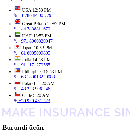
USA
12:53 PM
+1 786 84 00 779
Great Britain
12:53 PM
+44 7488811679
UAE
13:53 PM
+971 8000320947
Japan
10:53 PM
+81 8005009805
India
14:53 PM
+91 1171279565
Philippines
16:53 PM
+63 180013220088
Poland
11:20 AM
+48 223 906 246
Chile
5:20 AM
+56 926 431 523
Burundi üçün