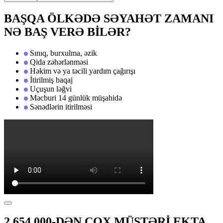
BAŞQA ÖLKƏDƏ SƏYAHƏT ZAMANI
NƏ BAŞ VERƏ BİLƏR?
Sınıq, burxulma, əzik
Qida zəhərlənməsi
Həkim və ya təcili yardım çağırışı
İtirilmiş baqaj
Uçuşun ləğvi
Məcburi 14 günlük müşahidə
Sənədlərin itirilməsi
2,654,000-DƏN ÇOX MÜŞTƏRİ EKTA