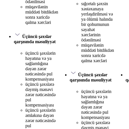
ödənilməsi
sığortalı şəxsin
müqavilənin
xəstəxanaya
müddəti bitdikdən
yerləşdirilməsi və
sonra xaricdə
ya ölümü halında
qalma xərcləri
bir qohumunun
səyahət
xərclərinin
Üçüncü şəxslər
ödənilməsi
qarşısında məsuliyyət
müqavilənin
müddəti bitdikdən
üçüncü şəxslərin
sonra xaricdə
həyatına və ya
qalma xərcləri
sağlamlığına
dəyən zərər
nəticəsində pul
Üçüncü şəxslər
kompensasiyası
qarşısında məsuliyyət
q
üçüncü şəxslərə
dəymiş mənəvi
üçüncü şəxslərin
zərər nəticəsində
həyatına və ya
pul
sağlamlığına
kompensasiyası
dəyən zərər
üçüncü şəxslərin
nəticəsində pul
əmlakına dəyən
kompensasiyası
zərər nəticəsində
üçüncü şəxslərə
pul
dəymiş mənəvi