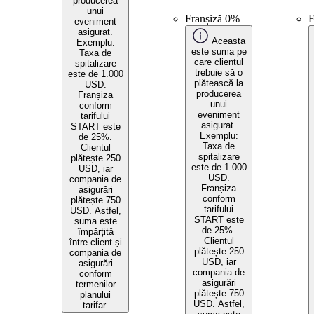
producerea
unui
Franșiză 0%
F
eveniment
asigurat.
Aceasta
Exemplu:
este suma pe
Taxa de
care clientul
spitalizare
trebuie să o
este de 1.000
plătească la
USD.
producerea
Franșiza
unui
conform
eveniment
tarifului
asigurat.
START este
Exemplu:
de 25%.
Taxa de
Clientul
spitalizare
plătește 250
este de 1.000
USD, iar
USD.
compania de
Franșiza
asigurări
conform
plătește 750
tarifului
USD. Astfel,
START este
suma este
de 25%.
împărțită
Clientul
între client și
plătește 250
compania de
USD, iar
asigurări
compania de
conform
asigurări
termenilor
plătește 750
planului
USD. Astfel,
tarifar.