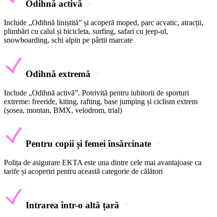
Odihnă activă
Include „Odihnă liniștită” și acoperă moped, parc acvatic, atracții,
plimbări cu calul și bicicleta, surfing, safari cu jeep-ul,
snowboarding, schi alpin pe pârtii marcate
Odihnă extremă
Include „Odihnă activă”. Potrivită pentru iubitorii de sporturi
extreme: freeride, kiting, rafting, base jumping și ciclism extrem
(șosea, montan, BMX, velodrom, trial)
Pentru copii și femei însărcinate
Polița de asigurare EKTA este una dintre cele mai avantajoase ca
tarife și acoperiri pentru această categorie de călători
Intrarea într-o altă țară