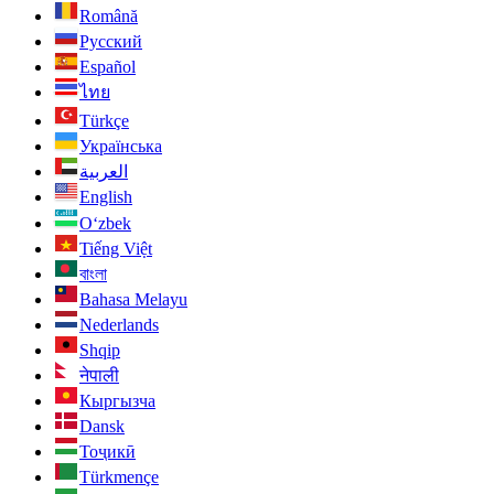
Română
Русский
Español
ไทย
Türkçe
Українська
العربية
English
O‘zbek
Tiếng Việt
বাংলা
Bahasa Melayu
Nederlands
Shqip
नेपाली
Кыргызча
Dansk
Тоҷикӣ
Türkmençe