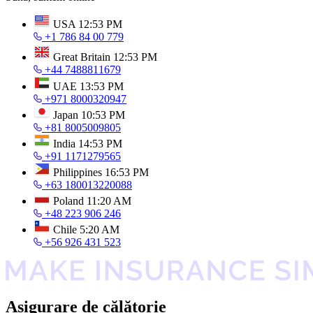
USA
12:53 PM
+1 786 84 00 779
Great Britain
12:53 PM
+44 7488811679
UAE
13:53 PM
+971 8000320947
Japan
10:53 PM
+81 8005009805
India
14:53 PM
+91 1171279565
Philippines
16:53 PM
+63 180013220088
Poland
11:20 AM
+48 223 906 246
Chile
5:20 AM
+56 926 431 523
Asigurare de călătorie