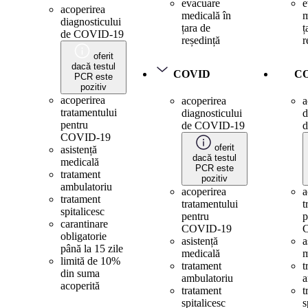
evacuare
e
acoperirea
medicală în
m
diagnosticului
țara de
ț
de COVID-19
reședință
r
oferit
dacă testul
COVID
C
PCR este
pozitiv
acoperirea
acoperirea
a
tratamentului
diagnosticului
d
pentru
de COVID-19
COVID-19
oferit
asistență
dacă testul
medicală
PCR este
tratament
pozitiv
ambulatoriu
acoperirea
a
tratament
tratamentului
t
spitalicesc
pentru
p
carantinare
COVID-19
obligatorie
asistență
a
până la 15 zile
medicală
m
limită de 10%
tratament
t
din suma
ambulatoriu
a
acoperită
tratament
t
spitalicesc
s