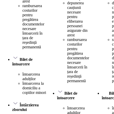
arest
depunerea
d
rambursarea
cauțiunii
c
costurilor
necesare
n
pentru
pentru
p
pregătirea
eliberarea
e
documentelor
persoanei
p
necesare
asigurate din
a
întoarcerii în
arest
a
țara de
rambursarea
r
reședință
costurilor
c
permanentă
pentru
p
pregătirea
p
documentelor
d
Bilet de
necesare
n
întoarcere
întoarcerii în
î
țara de
ț
întoarcerea
reședință
r
adulților
permanentă
p
întoarcerea la
domiciliu a
copiilor minori
Bilet de
Bil
întoarcere
întoar
Întârzierea
întoarcerea
î
zborului
adulților
a