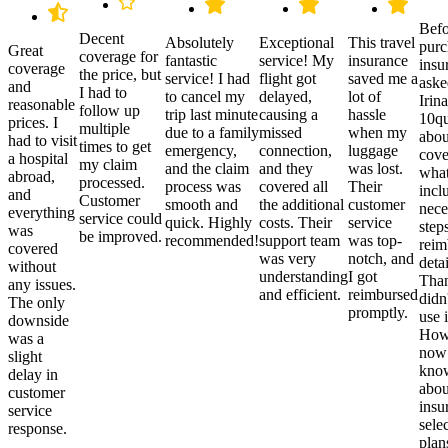
Befo
Decent
Absolutely
Exceptional
This travel
purc
Great
coverage for
fantastic
service! My
insurance
insu
coverage
the price, but
service! I had
flight got
saved me a
aske
and
I had to
to cancel my
delayed,
lot of
Irina
reasonable
follow up
trip last minute
causing a
hassle
10qu
prices. I
multiple
due to a family
missed
when my
abou
had to visit
times to get
emergency,
connection,
luggage
cove
a hospital
my claim
and the claim
and they
was lost.
what
abroad,
processed.
process was
covered all
Their
incl
and
Customer
smooth and
the additional
customer
nece
everything
service could
quick. Highly
costs. Their
service
step
was
be improved.
recommended!
support team
was top-
reim
covered
was very
notch, and
detai
without
understanding
I got
Than
any issues.
and efficient.
reimbursed
didn
The only
promptly.
use i
downside
Howe
was a
now
slight
kno
delay in
abou
customer
insu
service
sele
response.
plan