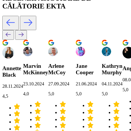
CĂLĂTORIE EKTA
Marvin
Arlene
Jane
Kathryn
Annette
Ang
McKinney
McCoy
Cooper
Murphy
Black
08.0
23.10.2024
27.09.2024
21.06.2024
04.11.2024
28.11.2024
5,0
4,0
5,0
5,0
5,0
4,5