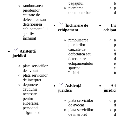
bagajului
b
rambursarea
pierderea
p
pierderilor
documentelor
d
cauzate de
defectarea sau
deteriorarea
Închiriere de
În
echipamentului
echipament
echipa
sportiv
închiriat
rambursarea
r
pierderilor
p
cauzate de
c
Asistență
defectarea sau
d
juridică
deteriorarea
d
echipamentului
e
plata serviciilor
sportiv
s
de avocat
închiriat
î
plata serviciilor
de interpret
depunerea
Asistență
Asi
cauțiunii
juridică
juridic
necesare
pentru
plata serviciilor
p
eliberarea
de avocat
d
persoanei
plata serviciilor
p
asigurate din
de interpret
d