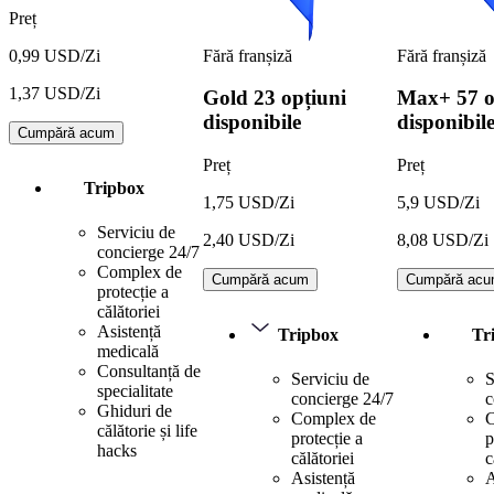
Preț
Fără franșiză
Fără franșiză
0,99 USD/Zi
1,37 USD/Zi
Gold
23 opțiuni
Max+
57 o
disponibile
disponibil
Cumpără acum
Preț
Preț
Tripbox
1,75 USD/Zi
5,9 USD/Zi
Serviciu de
2,40 USD/Zi
8,08 USD/Zi
concierge 24/7
Complex de
Cumpără acum
Cumpără ac
protecție a
călătoriei
Asistență
Tripbox
Tr
medicală
Consultanță de
Serviciu de
S
specialitate
concierge 24/7
c
Ghiduri de
Complex de
C
călătorie și life
protecție a
p
hacks
călătoriei
c
Asistență
A