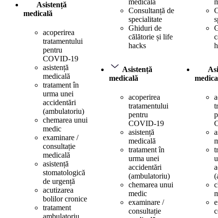
medicală
m
Asistență
Consultanță de
C
medicală
specialitate
s
Ghiduri de
G
acoperirea
călătorie și life
c
tratamentului
hacks
h
pentru
COVID-19
asistență
Asistență
Asi
medicală
medicală
medica
tratament în
urma unei
acoperirea
a
accidentări
tratamentului
t
(ambulatoriu)
pentru
p
chemarea unui
COVID-19
medic
asistență
a
examinare /
medicală
m
consultație
tratament în
t
medicală
urma unei
u
asistență
accidentări
a
stomatologică
(ambulatoriu)
(
de urgență
chemarea unui
c
acutizarea
medic
m
bolilor cronice
examinare /
e
tratament
consultație
c
ambulatoriu