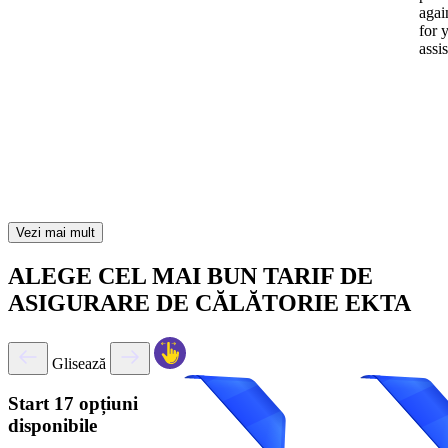
again
for 
assi
Vezi mai mult
ALEGE CEL MAI BUN TARIF DE
ASIGURARE DE CĂLĂTORIE EKTA
Glisează
Start
17 opțiuni
disponibile