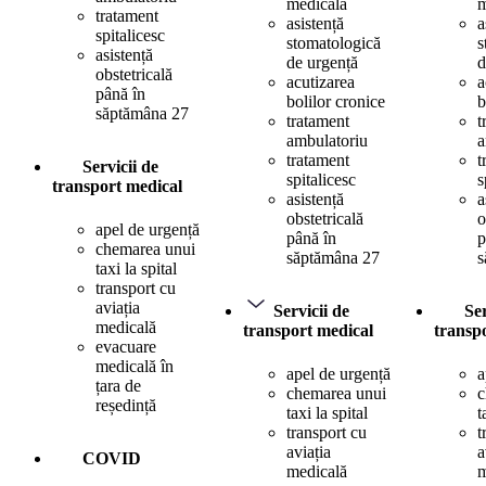
medicală
m
tratament
asistență
a
spitalicesc
stomatologică
s
asistență
de urgență
d
obstetricală
acutizarea
a
până în
bolilor cronice
b
săptămâna 27
tratament
t
ambulatoriu
a
tratament
t
Servicii de
spitalicesc
s
transport medical
asistență
a
obstetricală
o
apel de urgență
până în
p
chemarea unui
săptămâna 27
s
taxi la spital
transport cu
aviația
Servicii de
Ser
medicală
transport medical
transp
evacuare
medicală în
apel de urgență
a
țara de
chemarea unui
c
reședință
taxi la spital
t
transport cu
t
aviația
a
COVID
medicală
m