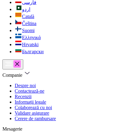
فارسی
اردو
Català
Čeština
Suomi
Ελληνικά
Hrvatski
Български
Companie
Despre noi
Contactează-ne
Recenzii
Informații legale
Colaborează cu noi
Validare asigurare
Cerere de rambursare
Mesagerie