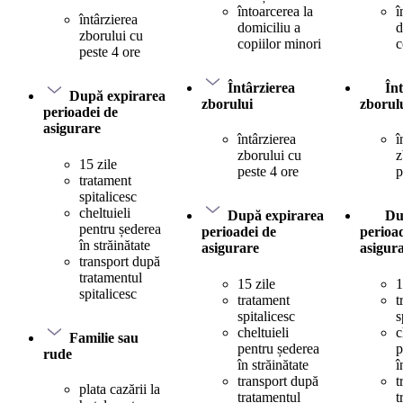
întoarcerea la
î
întârzierea
domiciliu a
d
zborului cu
copiilor minori
c
peste 4 ore
Întârzierea
În
După expirarea
zborului
zborul
perioadei de
asigurare
întârzierea
î
zborului cu
z
15 zile
peste 4 ore
p
tratament
spitalicesc
cheltuieli
După expirarea
Du
pentru șederea
perioadei de
perioa
în străinătate
asigurare
asigur
transport după
tratamentul
15 zile
1
spitalicesc
tratament
t
spitalicesc
s
cheltuieli
c
Familie sau
pentru șederea
p
rude
în străinătate
î
transport după
t
plata cazării la
tratamentul
t