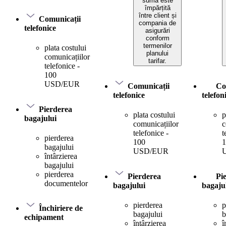
suma este
împărțită
între client și
Comunicații
compania de
telefonice
asigurări
conform
termenilor
plata costului
planului
comunicațiilor
tarifar.
telefonice -
100
USD/EUR
Comunicații
Co
telefonice
telefon
Pierderea
plata costului
p
bagajului
comunicațiilor
c
telefonice -
t
pierderea
100
1
bagajului
USD/EUR
întârzierea
bagajului
pierderea
Pierderea
Pi
documentelor
bagajului
bagaju
pierderea
p
Închiriere de
bagajului
b
echipament
întârzierea
î