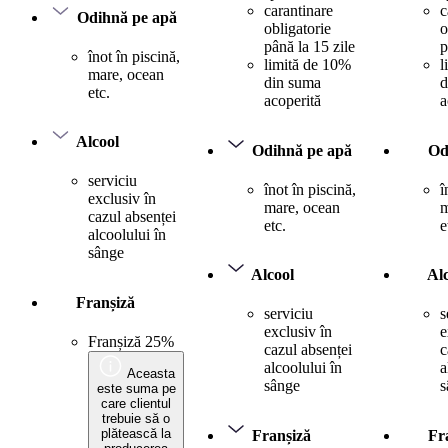
carantinare
c
Odihnă pe apă
obligatorie
o
până la 15 zile
p
înot în piscină,
limită de 10%
l
mare, ocean
din suma
d
etc.
acoperită
a
Alcool
Odihnă pe apă
Od
serviciu
înot în piscină,
î
exclusiv în
mare, ocean
m
cazul absenței
etc.
e
alcoolului în
sânge
Alcool
Al
Franșiză
serviciu
s
exclusiv în
e
Franșiză 25%
cazul absenței
c
alcoolului în
a
Aceasta
sânge
s
este suma pe
care clientul
trebuie să o
plătească la
Franșiză
Fr