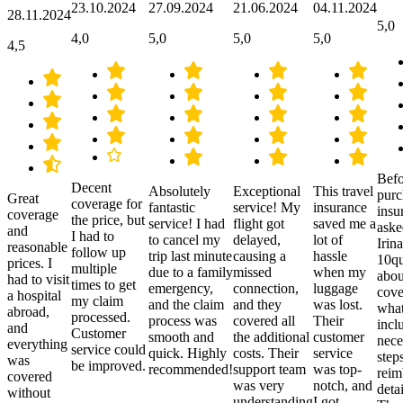
23.10.2024
27.09.2024
21.06.2024
04.11.2024
28.11.2024
5,0
4,0
5,0
5,0
5,0
4,5
Befo
Decent
Absolutely
Exceptional
This travel
purc
Great
coverage for
fantastic
service! My
insurance
insu
coverage
the price, but
service! I had
flight got
saved me a
aske
and
I had to
to cancel my
delayed,
lot of
Irina
reasonable
follow up
trip last minute
causing a
hassle
10qu
prices. I
multiple
due to a family
missed
when my
abou
had to visit
times to get
emergency,
connection,
luggage
cove
a hospital
my claim
and the claim
and they
was lost.
what
abroad,
processed.
process was
covered all
Their
incl
and
Customer
smooth and
the additional
customer
nece
everything
service could
quick. Highly
costs. Their
service
step
was
be improved.
recommended!
support team
was top-
reim
covered
was very
notch, and
detai
without
understanding
I got