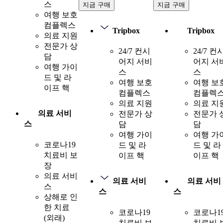
스
지금 구매
지금 구매
여행 보호
컴플렉스
Tripbox
Tripbox
의료 지원
전문가 상
24/7 컨시
24/7 컨
담
어지 서비
어지 서
여행 가이
스
스
드 및 라
여행 보호
여행 보
이프 핵
컴플렉스
컴플렉
의료 지원
의료 지
의료 서비
전문가 상
전문가 
스
담
담
여행 가이
여행 가
코로나19
드 및 라
드 및 라
치료비 보
이프 핵
이프 핵
장
의료 서비
의료 서비
의료 서비
스
스
스
상해로 인
한 치료
코로나19
코로나1
(외래)
치료비 보
치료비 