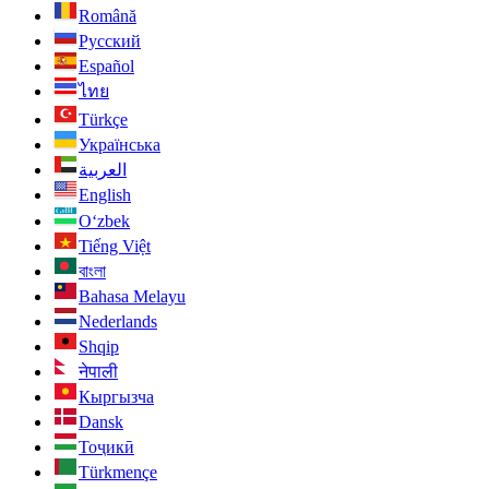
Română
Русский
Español
ไทย
Türkçe
Українська
العربية
English
O‘zbek
Tiếng Việt
বাংলা
Bahasa Melayu
Nederlands
Shqip
नेपाली
Кыргызча
Dansk
Тоҷикӣ
Türkmençe