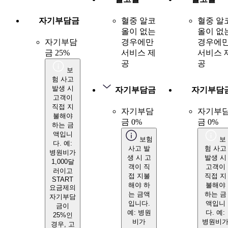
자기부담금
혈중 알코
혈중 알
올이 없는
올이 없
자기부담
경우에만
경우에
금 25%
서비스 제
서비스 
공
공
보
험 사고
발생 시
자기부담금
자기부담
고객이
직접 지
자기부담
자기부
불해야
금 0%
금 0%
하는 금
액입니
보험
보
다. 예:
사고 발
험 사고
병원비가
생 시 고
발생 시
1,000달
객이 직
고객이
러이고
접 지불
직접 지
START
해야 하
불해야
요금제의
는 금액
하는 금
자기부담
입니다.
액입니
금이
예: 병원
다. 예:
25%인
비가
병원비
경우, 고