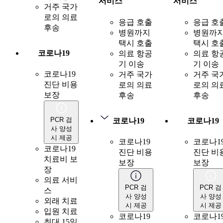
서비스
서비스
거주 국가
로의 의료
응급 호출
응급 호
후송
병원까지
병원까
택시 호출
택시 호
코로나19
의료 항공
의료 항
기 이송
기 이송
코로나19
거주 국가
거주 국
진단 비용
로의 의료
로의 의
보장
후송
후송
PCR 검
코로나19
코로나19
사 양성
시 제공
코로나19
코로나1
코로나19
진단 비용
진단 비
치료비 보
보장
보장
장
의료 서비
PCR 검
PCR 검
스
사 양성
사 양성
외래 치료
시 제공
시 제공
입원 치료
코로나19
코로나1
최대 15일