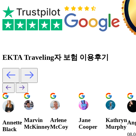
EKTA Traveling자 보험 이용후기
Marvin
Arlene
Jane
Kathryn
Annette
Ang
McKinney
McCoy
Cooper
Murphy
Black
08.0