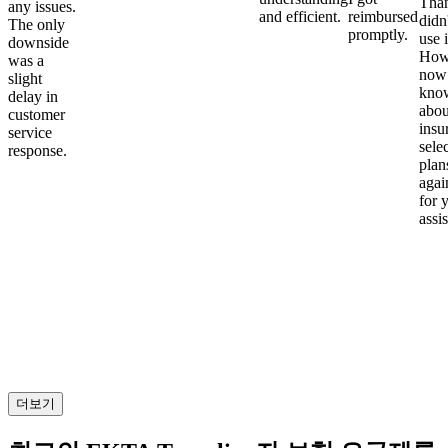
Than
any issues.
and efficient.
reimbursed
didn
The only
promptly.
use i
downside
Howe
was a
now
slight
kno
delay in
abou
customer
insu
service
sele
response.
plan
again
for 
assi
더보기