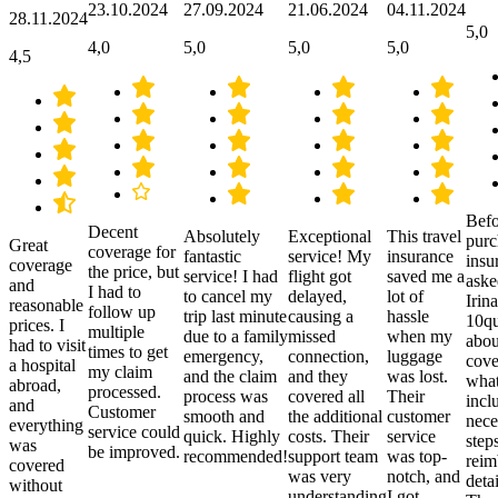
23.10.2024
27.09.2024
21.06.2024
04.11.2024
28.11.2024
5,0
4,0
5,0
5,0
5,0
4,5
Befo
Decent
Absolutely
Exceptional
This travel
purc
Great
coverage for
fantastic
service! My
insurance
insu
coverage
the price, but
service! I had
flight got
saved me a
aske
and
I had to
to cancel my
delayed,
lot of
Irina
reasonable
follow up
trip last minute
causing a
hassle
10qu
prices. I
multiple
due to a family
missed
when my
abou
had to visit
times to get
emergency,
connection,
luggage
cove
a hospital
my claim
and the claim
and they
was lost.
what
abroad,
processed.
process was
covered all
Their
incl
and
Customer
smooth and
the additional
customer
nece
everything
service could
quick. Highly
costs. Their
service
step
was
be improved.
recommended!
support team
was top-
reim
covered
was very
notch, and
detai
without
understanding
I got