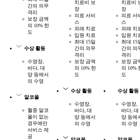
치료비 보
치료비 
간의 의무
장
장
격리
의료 서비
의료 서
보장 금액
스
스
의 10% 한
외래 치료
외래 치
도
입원 치료
입원 치
최대 15일
최대 15
수상 활동
간의 의무
간의 의
격리
격리
수영장,
보장 금액
보장 금
바다, 대
의 10% 한
의 10% 
양 등에서
도
도
의 수영
수상 활동
수상 활동
알코올
수영장,
수영장,
혈중 알코
바다, 대
바다, 대
올이 없는
양 등에서
양 등에
경우에만
의 수영
의 수영
서비스 제
공
알코올
알코올