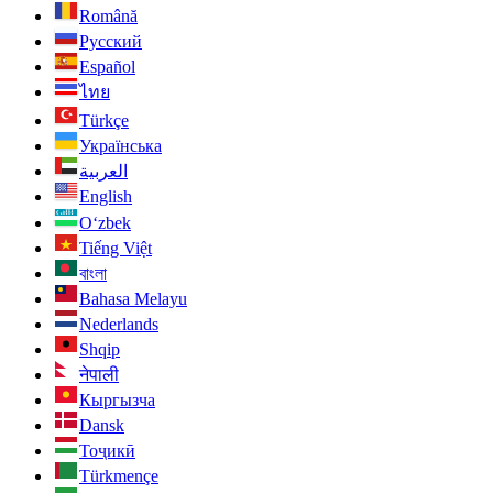
Română
Русский
Español
ไทย
Türkçe
Українська
العربية
English
O‘zbek
Tiếng Việt
বাংলা
Bahasa Melayu
Nederlands
Shqip
नेपाली
Кыргызча
Dansk
Тоҷикӣ
Türkmençe