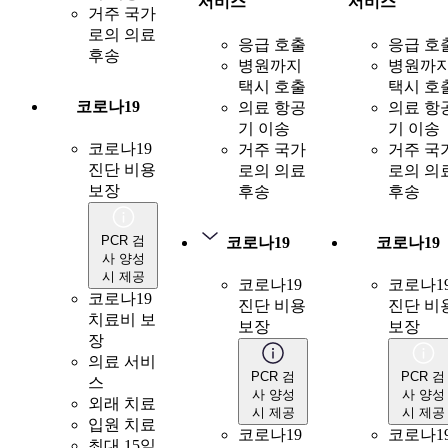
서비스
서비스
거주 국가
로의 의료
응급 호출
응급 호
후송
병원까지
병원까
택시 호출
택시 호
코로나19
의료 항공
의료 항
기 이송
기 이송
코로나19
거주 국가
거주 국
진단 비용
로의 의료
로의 의
보장
후송
후송
PCR 검
코로나19
코로나19
사 양성
시 제공
코로나19
코로나1
코로나19
진단 비용
진단 비
치료비 보
보장
보장
장
의료 서비
PCR 검
PCR 검
스
사 양성
사 양성
외래 치료
시 제공
시 제공
입원 치료
코로나19
코로나1
최대 15일