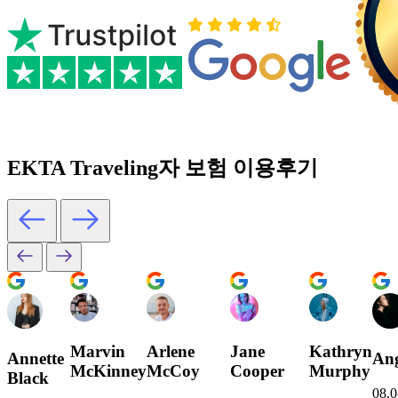
EKTA Traveling자 보험 이용후기
Marvin
Arlene
Jane
Kathryn
Annette
Ang
McKinney
McCoy
Cooper
Murphy
Black
08.0