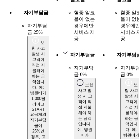
자기부담금
혈중 알코
혈중 알
올이 없는
올이 없
자기부담
경우에만
경우에
금 25%
서비스 제
서비스 
공
공
보
험 사고
발생 시
자기부담금
자기부담
고객이
직접 지
자기부담
자기부
불해야
금 0%
금 0%
하는 금
액입니
보험
보
다. 예:
사고 발
험 사고
병원비가
생 시 고
발생 시
1,000달
객이 직
고객이
러이고
접 지불
직접 지
START
해야 하
불해야
요금제의
는 금액
하는 금
자기부담
입니다.
액입니
금이
예: 병원
다. 예:
25%인
비가
병원비
경우, 고