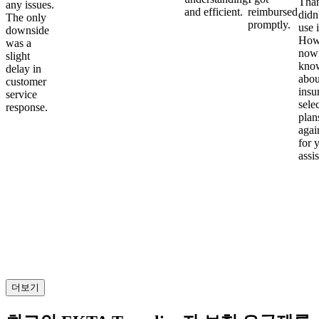
Than
any issues.
and efficient.
reimbursed
didn
The only
promptly.
use i
downside
Howe
was a
now
slight
kno
delay in
abou
customer
insu
service
sele
response.
plan
again
for 
assi
더보기