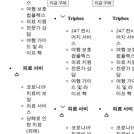
스
지금 구매
지금 구매
여행 보호
컴플렉스
Tripbox
Tripbox
의료 지원
전문가 상
24/7 컨시
24/7 컨
담
어지 서비
어지 서
여행 가이
스
스
드 및 라
여행 보호
여행 보
이프 핵
컴플렉스
컴플렉
의료 지원
의료 지
의료 서비
전문가 상
전문가 
스
담
담
여행 가이
여행 가
코로나19
드 및 라
드 및 라
치료비 보
이프 핵
이프 핵
장
의료 서비
의료 서비
의료 서비
스
스
스
상해로 인
한 치료
코로나19
코로나1
(외래)
치료비 보
치료비 