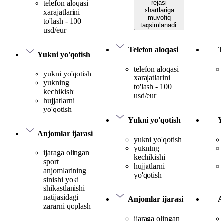
rejasi
telefon aloqasi
shartlariga
xarajatlarini
muvofiq
to'lash - 100
taqsimlanadi.
usd/eur
Telefon aloqasi
Yukni yo'qotish
telefon aloqasi
yukni yo'qotish
xarajatlarini
yukning
to'lash - 100
kechikishi
usd/eur
hujjatlarni
yo'qotish
Yukni yo'qotish
Anjomlar ijarasi
yukni yo'qotish
yukning
ijaraga olingan
kechikishi
sport
hujjatlarni
anjomlarining
yo'qotish
sinishi yoki
shikastlanishi
natijasidagi
Anjomlar ijarasi
A
zararni qoplash
ijaraga olingan