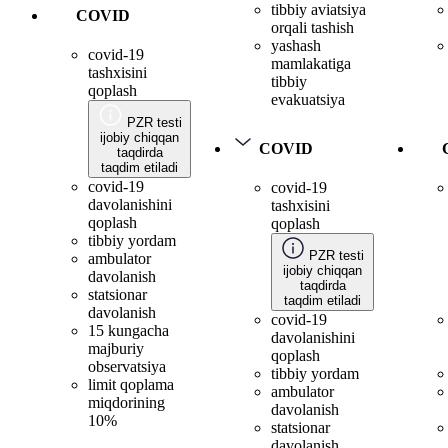
tibbiy aviatsiya
COVID
orqali tashish
yashash
covid-19
mamlakatiga
tashxisini
tibbiy
qoplash
evakuatsiya
PZR testi
ijobiy chiqqan
COVID
taqdirda
taqdim etiladi
covid-19
covid-19
davolanishini
tashxisini
qoplash
qoplash
tibbiy yordam
PZR testi
ambulator
ijobiy chiqqan
davolanish
taqdirda
statsionar
taqdim etiladi
davolanish
covid-19
15 kungacha
davolanishini
majburiy
qoplash
observatsiya
tibbiy yordam
limit qoplama
ambulator
miqdorining
davolanish
10%
statsionar
davolanish