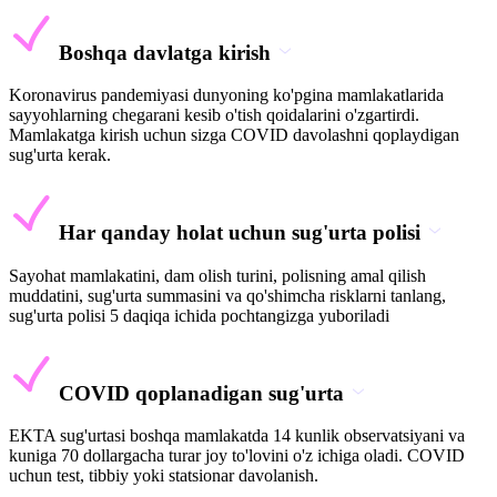
Boshqa davlatga kirish
Koronavirus pandemiyasi dunyoning ko'pgina mamlakatlarida
sayyohlarning chegarani kesib o'tish qoidalarini o'zgartirdi.
Mamlakatga kirish uchun sizga COVID davolashni qoplaydigan
sug'urta kerak.
Har qanday holat uchun sug'urta polisi
Sayohat mamlakatini, dam olish turini, polisning amal qilish
muddatini, sug'urta summasini va qo'shimcha risklarni tanlang,
sug'urta polisi 5 daqiqa ichida pochtangizga yuboriladi
COVID qoplanadigan sug'urta
EKTA sug'urtasi boshqa mamlakatda 14 kunlik observatsiyani va
kuniga 70 dollargacha turar joy to'lovini o'z ichiga oladi. COVID
uchun test, tibbiy yoki statsionar davolanish.