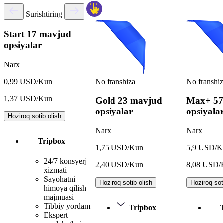
Surishtiring
Start
17 mavjud
opsiyalar
Narx
No franshiza
No franshi
0,99 USD/Kun
1,37 USD/Kun
Gold
23 mavjud
Max+
57
opsiyalar
opsiyala
Hoziroq sotib olish
Narx
Narx
Tripbox
1,75 USD/Kun
5,9 USD/K
24/7 konsyerj
2,40 USD/Kun
8,08 USD/
xizmati
Sayohatni
Hoziroq sotib olish
Hoziroq sot
himoya qilish
majmuasi
Tibbiy yordam
Tripbox
Ekspert