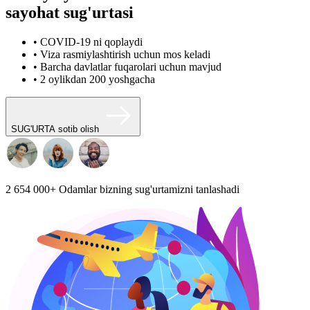
sayohat sug'urtasi
• COVID-19 ni qoplaydi
• Viza rasmiylashtirish uchun mos keladi
• Barcha davlatlar fuqarolari uchun mavjud
• 2 oylikdan 200 yoshgacha
SUG'URTA sotib olish
2 654 000+
Odamlar bizning sug'urtamizni tanlashadi