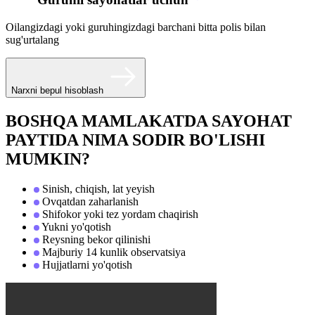
Oilangizdagi yoki guruhingizdagi barchani bitta polis bilan
sug'urtalang
Narxni bepul hisoblash
BOSHQA MAMLAKATDA SAYOHAT
PAYTIDA NIMA SODIR BO'LISHI
MUMKIN?
Sinish, chiqish, lat yeyish
Ovqatdan zaharlanish
Shifokor yoki tez yordam chaqirish
Yukni yo'qotish
Reysning bekor qilinishi
Majburiy 14 kunlik observatsiya
Hujjatlarni yo'qotish