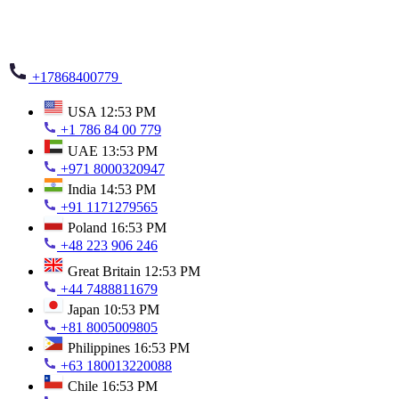
+17868400779
USA
12:53 PM
+1 786 84 00 779
UAE
13:53 PM
+971 8000320947
India
14:53 PM
+91 1171279565
Poland
16:53 PM
+48 223 906 246
Great Britain
12:53 PM
+44 7488811679
Japan
10:53 PM
+81 8005009805
Philippines
16:53 PM
+63 180013220088
Chile
16:53 PM