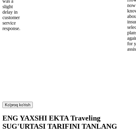
was a
now
slight
kno
delay in
abou
customer
insu
service
sele
response.
plan
again
for 
assi
Ko'proq ko'rish
ENG YAXSHI EKTA Traveling
SUG'URTASI TARIFINI TANLANG