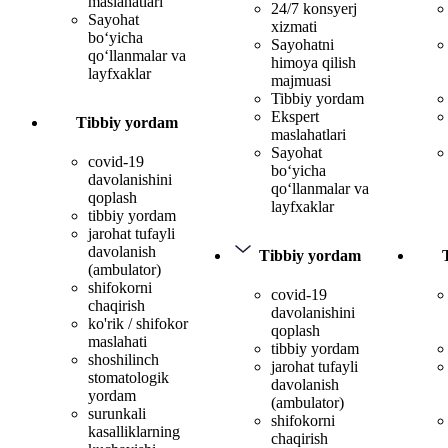
maslahatlari
24/7 konsyerj
Sayohat
xizmati
bo‘yicha
Sayohatni
qo‘llanmalar va
himoya qilish
layfxaklar
majmuasi
Tibbiy yordam
Ekspert
Tibbiy yordam
maslahatlari
Sayohat
covid-19
bo‘yicha
davolanishini
qo‘llanmalar va
qoplash
layfxaklar
tibbiy yordam
jarohat tufayli
davolanish
Tibbiy yordam
(ambulator)
shifokorni
covid-19
chaqirish
davolanishini
ko'rik / shifokor
qoplash
maslahati
tibbiy yordam
shoshilinch
jarohat tufayli
stomatologik
davolanish
yordam
(ambulator)
surunkali
shifokorni
kasalliklarning
chaqirish