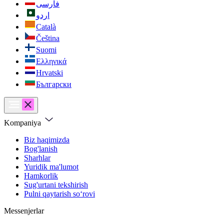
فارسی
اردو
Català
Čeština
Suomi
Ελληνικά
Hrvatski
Български
Kompaniya
Biz haqimizda
Bog'lanish
Sharhlar
Yuridik ma'lumot
Hamkorlik
Sug'urtani tekshirish
Pulni qaytarish soʻrovi
Messenjerlar