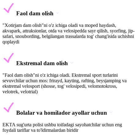
Faol dam olish
"Xotirjam dam olish"ni o'z ichiga oladi va moped haydash,
akvapark, attraksionlar, otda va velosipedda sayr qilish, syorfing, jip-
safari, snoubording, belgilangan trassalarda tog' chang'isida uchishni
qoplaydi
Ekstremal dam olish
"Faol dam olish"ni o'z ichiga oladi. Ekstremal sport turlarini
sevuvchilar uchun mos: frirayd, kayting, rafting, beysjamping va
ekstremal velosport (shosse, tog' velosipedi, velomotokross,
velotrek, velotrial)
Bolalar va homilador ayollar uchun
EKTA sug'urta polisi ushbu toifadagi sayohatchilar uchun eng
foydali tariflar va to'ldirmalardan biridir