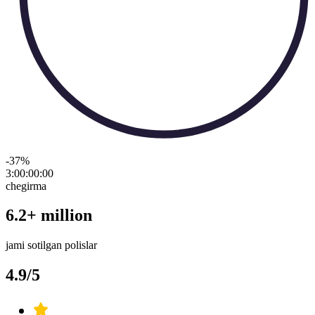
-37
%
3:00:00
:
00
chegirma
6.2+ million
jami sotilgan polislar
4.9/5