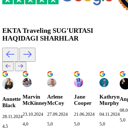
EKTA Traveling SUG'URTASI
HAQIDAGI SHARHLAR
Marvin
Arlene
Jane
Kathryn
Annette
Ang
McKinney
McCoy
Cooper
Murphy
Black
08.0
23.10.2024
27.09.2024
21.06.2024
04.11.2024
28.11.2024
5,0
4,0
5,0
5,0
5,0
4,5