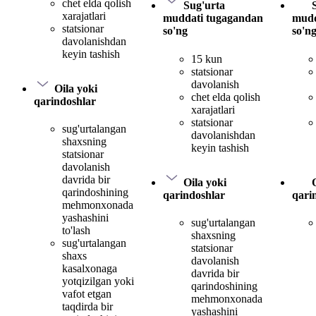
chet elda qolish
Sug'urta
xarajatlari
muddati tugagandan
mudd
statsionar
so'ng
so'n
davolanishdan
keyin tashish
15 kun
statsionar
davolanish
Oila yoki
chet elda qolish
qarindoshlar
xarajatlari
statsionar
sug'urtalangan
davolanishdan
shaxsning
keyin tashish
statsionar
davolanish
davrida bir
Oila yoki
qarindoshining
qarindoshlar
qari
mehmonxonada
yashashini
sug'urtalangan
to'lash
shaxsning
sug'urtalangan
statsionar
shaxs
davolanish
kasalxonaga
davrida bir
yotqizilgan yoki
qarindoshining
vafot etgan
mehmonxonada
taqdirda bir
yashashini