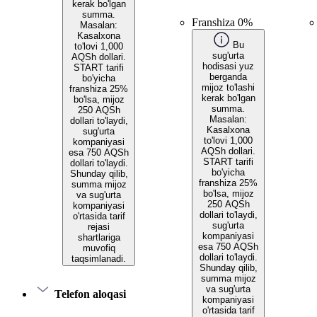
kerak bo'lgan
summa.
Franshiza 0%
Masalan:
Kasalxona
Bu
to'lovi 1,000
sug'urta
AQSh dollari.
hodisasi yuz
START tarifi
berganda
bo'yicha
mijoz to'lashi
franshiza 25%
kerak bo'lgan
bo'lsa, mijoz
summa.
250 AQSh
Masalan:
dollari to'laydi,
Kasalxona
sug'urta
to'lovi 1,000
kompaniyasi
AQSh dollari.
esa 750 AQSh
START tarifi
dollari to'laydi.
bo'yicha
Shunday qilib,
franshiza 25%
summa mijoz
bo'lsa, mijoz
va sug'urta
250 AQSh
kompaniyasi
dollari to'laydi,
o'rtasida tarif
sug'urta
rejasi
kompaniyasi
shartlariga
esa 750 AQSh
muvofiq
dollari to'laydi.
taqsimlanadi.
Shunday qilib,
summa mijoz
va sug'urta
Telefon aloqasi
kompaniyasi
o'rtasida tarif