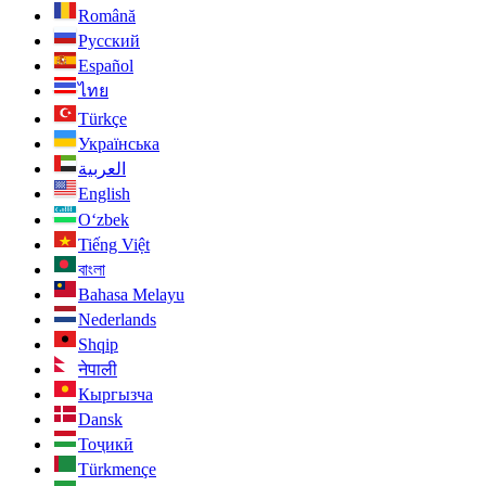
Română
Русский
Español
ไทย
Türkçe
Українська
العربية
English
O‘zbek
Tiếng Việt
বাংলা
Bahasa Melayu
Nederlands
Shqip
नेपाली
Кыргызча
Dansk
Тоҷикӣ
Türkmençe