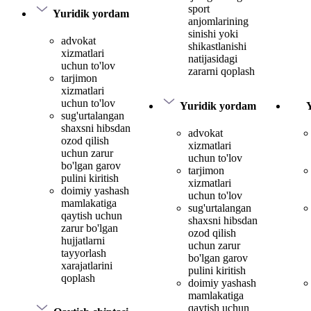
sport
Yuridik yordam
anjomlarining
sinishi yoki
advokat
shikastlanishi
xizmatlari
natijasidagi
uchun to'lov
zararni qoplash
tarjimon
xizmatlari
uchun to'lov
Yuridik yordam
sug'urtalangan
shaxsni hibsdan
advokat
ozod qilish
xizmatlari
uchun zarur
uchun to'lov
bo'lgan garov
tarjimon
pulini kiritish
xizmatlari
doimiy yashash
uchun to'lov
mamlakatiga
sug'urtalangan
qaytish uchun
shaxsni hibsdan
zarur bo'lgan
ozod qilish
hujjatlarni
uchun zarur
tayyorlash
bo'lgan garov
xarajatlarini
pulini kiritish
qoplash
doimiy yashash
mamlakatiga
qaytish uchun