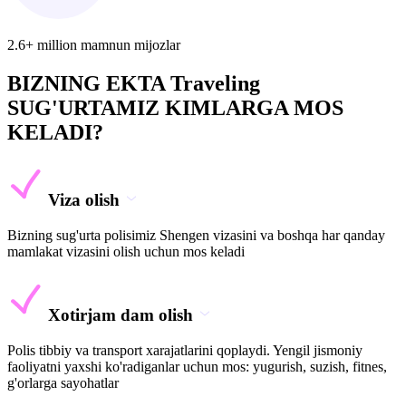
2.6+ million mamnun mijozlar
BIZNING EKTA Traveling
SUG'URTAMIZ KIMLARGA MOS
KELADI?
Viza olish
Bizning sug'urta polisimiz Shengen vizasini va boshqa har qanday
mamlakat vizasini olish uchun mos keladi
Xotirjam dam olish
Polis tibbiy va transport xarajatlarini qoplaydi. Yengil jismoniy
faoliyatni yaxshi ko'radiganlar uchun mos: yugurish, suzish, fitnes,
g'orlarga sayohatlar