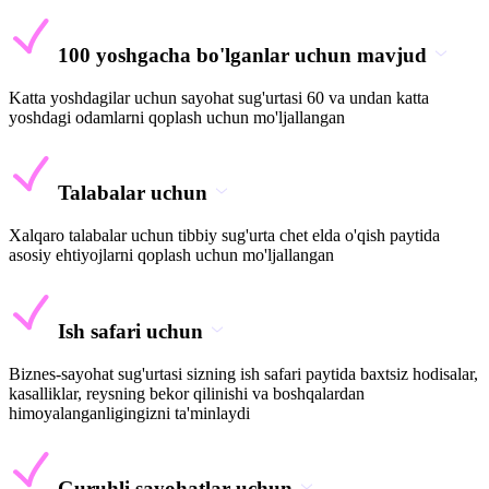
100 yoshgacha bo'lganlar uchun mavjud
Katta yoshdagilar uchun sayohat sug'urtasi 60 va undan katta
yoshdagi odamlarni qoplash uchun mo'ljallangan
Talabalar uchun
Xalqaro talabalar uchun tibbiy sug'urta chet elda o'qish paytida
asosiy ehtiyojlarni qoplash uchun mo'ljallangan
Ish safari uchun
Biznes-sayohat sug'urtasi sizning ish safari paytida baxtsiz hodisalar,
kasalliklar, reysning bekor qilinishi va boshqalardan
himoyalanganligingizni ta'minlaydi
Guruhli sayohatlar uchun