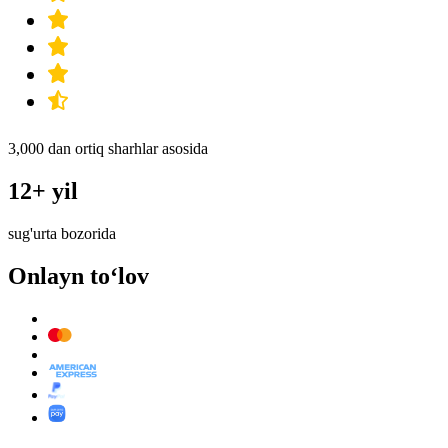
3,000 dan ortiq sharhlar asosida
12+ yil
sug'urta bozorida
Onlayn to‘lov