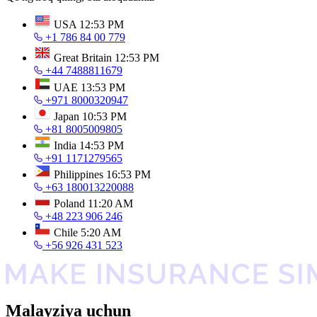
USA
12:53 PM
+1 786 84 00 779
Great Britain
12:53 PM
+44 7488811679
UAE
13:53 PM
+971 8000320947
Japan
10:53 PM
+81 8005009805
India
14:53 PM
+91 1171279565
Philippines
16:53 PM
+63 180013220088
Poland
11:20 AM
+48 223 906 246
Chile
5:20 AM
+56 926 431 523
Malayziya uchun