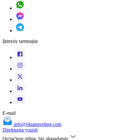
Ijtimoiy tarmoqlar
E-mail
info@ektatraveling.com
Direktorga yozish
Qo'ng'iroq qiling, biz aloqadamiz