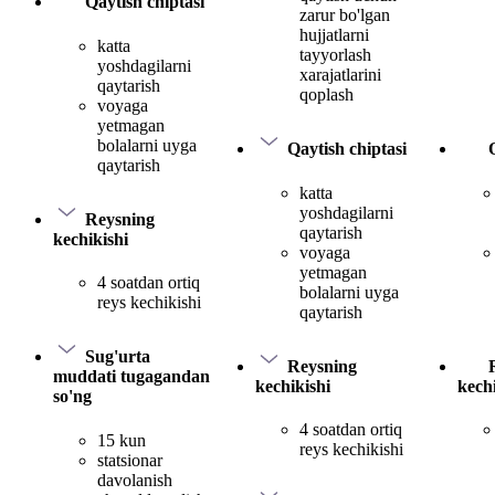
Qaytish chiptasi
zarur bo'lgan
hujjatlarni
katta
tayyorlash
yoshdagilarni
xarajatlarini
qaytarish
qoplash
voyaga
yetmagan
bolalarni uyga
Qaytish chiptasi
qaytarish
katta
yoshdagilarni
Reysning
qaytarish
kechikishi
voyaga
yetmagan
4 soatdan ortiq
bolalarni uyga
reys kechikishi
qaytarish
Sug'urta
Reysning
muddati tugagandan
kechikishi
kechi
so'ng
4 soatdan ortiq
15 kun
reys kechikishi
statsionar
davolanish