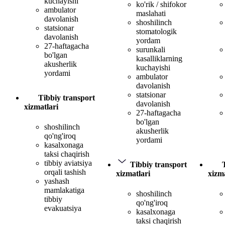
kuchayishi
ko'rik / shifokor
ambulator
maslahati
davolanish
shoshilinch
statsionar
stomatologik
davolanish
yordam
27-haftagacha
surunkali
bo'lgan
kasalliklarning
akusherlik
kuchayishi
yordami
ambulator
davolanish
statsionar
Tibbiy transport
davolanish
xizmatlari
27-haftagacha
bo'lgan
shoshilinch
akusherlik
qo'ng'iroq
yordami
kasalxonaga
taksi chaqirish
tibbiy aviatsiya
Tibbiy transport
orqali tashish
xizmatlari
xizma
yashash
mamlakatiga
shoshilinch
tibbiy
qo'ng'iroq
evakuatsiya
kasalxonaga
taksi chaqirish