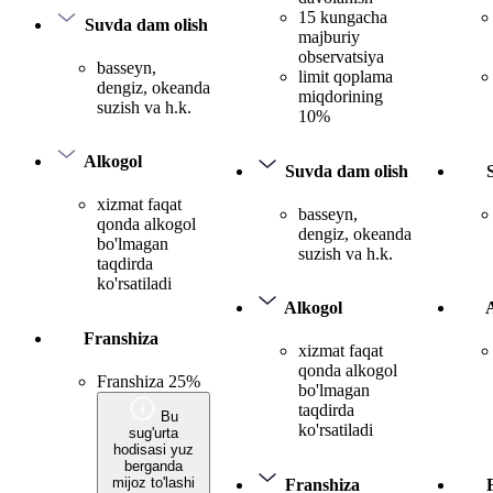
15 kungacha
Suvda dam olish
majburiy
observatsiya
basseyn,
limit qoplama
dengiz, okeanda
miqdorining
suzish va h.k.
10%
Alkogol
Suvda dam olish
xizmat faqat
basseyn,
qonda alkogol
dengiz, okeanda
bo'lmagan
suzish va h.k.
taqdirda
ko'rsatiladi
Alkogol
Franshiza
xizmat faqat
qonda alkogol
Franshiza 25%
bo'lmagan
taqdirda
Bu
ko'rsatiladi
sug'urta
hodisasi yuz
berganda
mijoz to'lashi
Franshiza