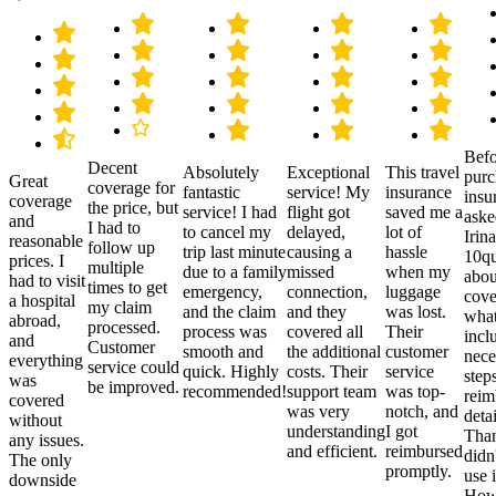
Befo
Decent
Absolutely
Exceptional
This travel
purc
Great
coverage for
fantastic
service! My
insurance
insu
coverage
the price, but
service! I had
flight got
saved me a
aske
and
I had to
to cancel my
delayed,
lot of
Irina
reasonable
follow up
trip last minute
causing a
hassle
10qu
prices. I
multiple
due to a family
missed
when my
abou
had to visit
times to get
emergency,
connection,
luggage
cove
a hospital
my claim
and the claim
and they
was lost.
what
abroad,
processed.
process was
covered all
Their
incl
and
Customer
smooth and
the additional
customer
nece
everything
service could
quick. Highly
costs. Their
service
step
was
be improved.
recommended!
support team
was top-
reim
covered
was very
notch, and
detai
without
understanding
I got
Than
any issues.
and efficient.
reimbursed
didn
The only
promptly.
use i
downside
Howe