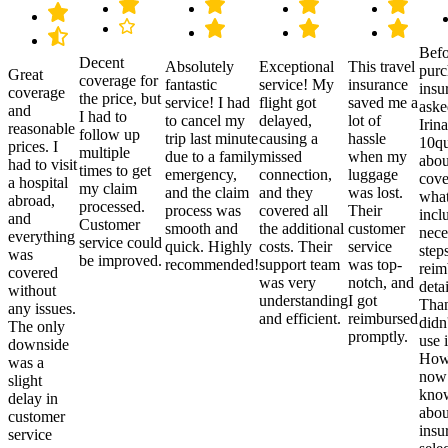
Befo
Decent
Absolutely
Exceptional
This travel
purc
Great
coverage for
fantastic
service! My
insurance
insu
coverage
the price, but
service! I had
flight got
saved me a
aske
and
I had to
to cancel my
delayed,
lot of
Irina
reasonable
follow up
trip last minute
causing a
hassle
10qu
prices. I
multiple
due to a family
missed
when my
abou
had to visit
times to get
emergency,
connection,
luggage
cove
a hospital
my claim
and the claim
and they
was lost.
what
abroad,
processed.
process was
covered all
Their
incl
and
Customer
smooth and
the additional
customer
nece
everything
service could
quick. Highly
costs. Their
service
step
was
be improved.
recommended!
support team
was top-
reim
covered
was very
notch, and
detai
without
understanding
I got
Than
any issues.
and efficient.
reimbursed
didn
The only
promptly.
use i
downside
Howe
was a
now
slight
kno
delay in
abou
customer
insu
service