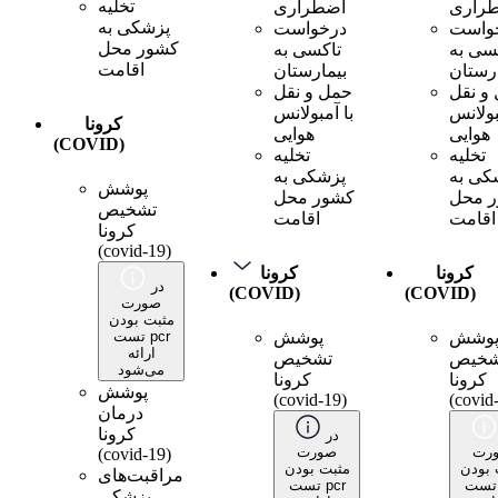
تخلیه
راری
اضطراری
پزشکی به
واست
درخواست
کشور محل
سی به
تاکسی به
اقامت
ارستان
بیمارستان
و نقل
حمل و نقل
بولانس
با آمبولانس
کرونا
هوایی
هوایی
(COVID)
تخلیه
تخلیه
کی به
پزشکی به
پوشش
 محل
کشور محل
تشخیص
اقامت
اقامت
کرونا
(covid-19)
کرونا
کرونا
در
(COVID)
(COVID)
صورت
مثبت بودن
وشش
پوشش
تست pcr
ارائه
شخیص
تشخیص
می‌شود
کرونا
کرونا
پوشش
(covid-19)
(covid
درمان
کرونا
در
رت
صورت
(covid-19)
 بودن
مثبت بودن
مراقبت‌های
تست pcr
تست pcr
پزشکی