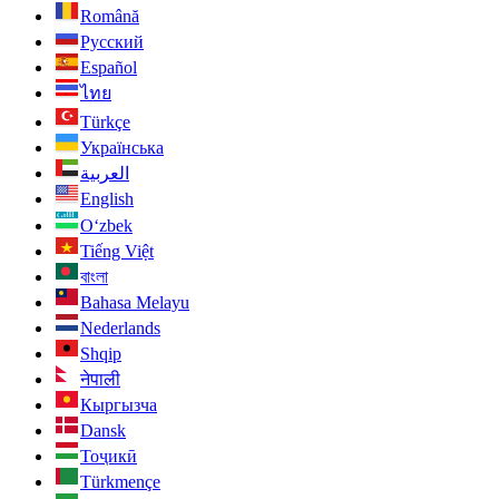
Română
Русский
Español
ไทย
Türkçe
Українська
العربية
English
O‘zbek
Tiếng Việt
বাংলা
Bahasa Melayu
Nederlands
Shqip
नेपाली
Кыргызча
Dansk
Тоҷикӣ
Türkmençe