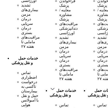
اورژانسی
واندن
فراخواندن
تشدید
پزشک
پزشک
بیماری‌های
عاینه /
معاینه /
مزمن
شاوره
مشاوره
درمان
پزشک
پزشک
سرپایی
ت‌های
مراقبت‌های
درمان
پزشکی
دندانپزشکی
بستری
ژانسی
اورژانسی
مراقبت‌های
تشدید
تشدید
مامایی تا
ری‌های
بیماری‌های
هفته ۲۷
مزمن
مزمن
درمان
درمان
رپایی
سرپایی
خدمات حمل
درمان
درمان
و نقل پزشکی
ستری
بستری
ت‌های
مراقبت‌های
تماس
ایی تا
مامایی تا
اضطراری
ته ۲۷
هفته ۲۷
درخواست
تاکسی به
ات حمل
خدمات حمل
بیمارستان
 نقل پزشکی
و نقل پزشکی
حمل و نقل
با آمبولانس
هوایی
تماس
تماس