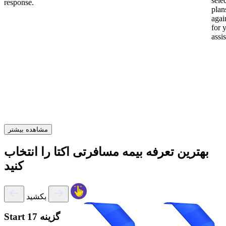
sele
response.
plan
again
for 
assi
مشاهده بیشتر
بهترین تعرفه بیمه مسافرتی اکتا را انتخاب
کنید
بکشید
17 گزینه
Start