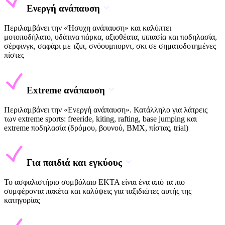
Ενεργή ανάπαυση
Περιλαμβάνει την «Ήσυχη ανάπαυση» και καλύπτει
μοτοποδήλατο, υδάτινα πάρκα, αξιοθέατα, ιππασία και ποδηλασία,
σέρφινγκ, σαφάρι με τζιπ, σνόουμπορντ, σκι σε σηματοδοτημένες
πίστες
Extreme ανάπαυση
Περιλαμβάνει την «Ενεργή ανάπαυση». Κατάλληλο για λάτρεις
των extreme sports: freeride, kiting, rafting, base jumping και
extreme ποδηλασία (δρόμου, βουνού, BMX, πίστας, trial)
Για παιδιά και εγκύους
Το ασφαλιστήριο συμβόλαιο EKTA είναι ένα από τα πιο
συμφέροντα πακέτα και καλύψεις για ταξιδιώτες αυτής της
κατηγορίας