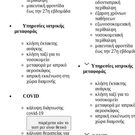
περίθαλψη
οδοντιατρική
μαιευτική φροντίδα
περίθαλψη
έως την 27η εβδομάδα
έξαρση χρόνιων
παθήσεων
εξωνοσοκομειακή
Υπηρεσίες ιατρικής
περίθαλψη
μεταφοράς
νοσοκομειακή
περίθαλψη
κλήση έκτακτης
μαιευτική φροντίδα
ανάγκης
έως την 27η εβδομά
κλήση ταξί για το
νοσοκομείο
μεταφορά με ιατρικό
Υπηρεσίες ιατρικής
αεροσκάφος
μεταφοράς
ιατρική εκκένωση στη
χώρα διαμονής
κλήση έκτακτης
ανάγκης
κλήση ταξί για το
COVID
νοσοκομείο
μεταφορά με ιατρικ
κάλυψη διάγνωσης
αεροσκάφος
covid-19
ιατρική εκκένωση σ
χώρα διαμονής
παρέχεται εάν το
τεστ pcr είναι θετικό
κάλυψη θεραπείας για