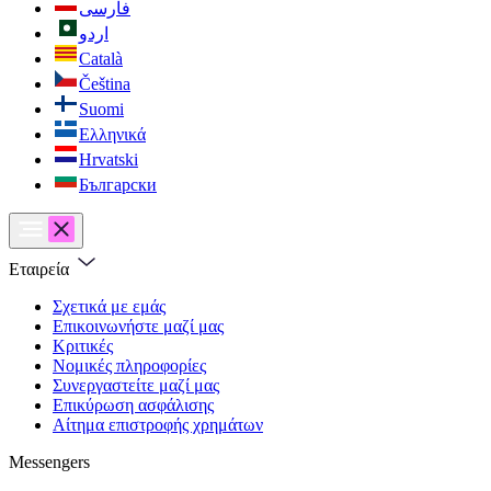
فارسی
اردو
Català
Čeština
Suomi
Ελληνικά
Hrvatski
Български
Εταιρεία
Σχετικά με εμάς
Επικοινωνήστε μαζί μας
Κριτικές
Νομικές πληροφορίες
Συνεργαστείτε μαζί μας
Επικύρωση ασφάλισης
Αίτημα επιστροφής χρημάτων
Messengers