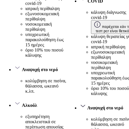
COVID
covid-19
ιατρική περίθαλψη
κάλυψη διάγνωσης
εξωνοσοκομειακή
covid-19
περίθαλψη
νοσοκομειακή
παρέχεται εάν τ
περίθαλψη
τεστ pcr είναι θετικό
υποχρεωτική
κάλυψη θεραπείας γ
παρακολούθηση έως
covid-19
15 ημέρες
ιατρική περίθαλψη
όριο 10% του ποσού
εξωνοσοκομειακή
κάλυψης
περίθαλψη
νοσοκομειακή
περίθαλψη
Αναψυχή στο νερό
υποχρεωτική
παρακολούθηση έω
κολύμβηση σε πισίνα,
15 ημέρες
θάλασσα, ωκεανό
όριο 10% του ποσού
κ.λπ.
κάλυψης
Αλκοόλ
Αναψυχή στο νερό
εξυπηρέτηση
κολύμβηση σε πισίν
αποκλειστικά σε
θάλασσα, ωκεανό
περίπτωση απουσίας