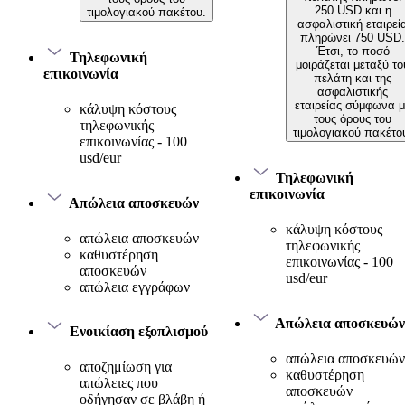
250 USD και η
τιμολογιακού πακέτου.
ασφαλιστική εταιρεί
πληρώνει 750 USD.
Έτσι, το ποσό
Τηλεφωνική
μοιράζεται μεταξύ το
επικοινωνία
πελάτη και της
ασφαλιστικής
εταιρείας σύμφωνα μ
κάλυψη κόστους
τους όρους του
τηλεφωνικής
τιμολογιακού πακέτο
επικοινωνίας - 100
usd/eur
Τηλεφωνική
επικοινωνία
Απώλεια αποσκευών
κάλυψη κόστους
απώλεια αποσκευών
τηλεφωνικής
καθυστέρηση
επικοινωνίας - 100
αποσκευών
usd/eur
απώλεια εγγράφων
Απώλεια αποσκευών
Ενοικίαση εξοπλισμού
απώλεια αποσκευών
αποζημίωση για
καθυστέρηση
απώλειες που
αποσκευών
οδήγησαν σε βλάβη ή