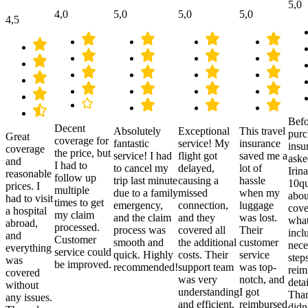
5,0
4,0
5,0
5,0
5,0
4,5
Befo
Decent
Absolutely
Exceptional
This travel
purc
Great
coverage for
fantastic
service! My
insurance
insu
coverage
the price, but
service! I had
flight got
saved me a
aske
and
I had to
to cancel my
delayed,
lot of
Irina
reasonable
follow up
trip last minute
causing a
hassle
10qu
prices. I
multiple
due to a family
missed
when my
abou
had to visit
times to get
emergency,
connection,
luggage
cove
a hospital
my claim
and the claim
and they
was lost.
what
abroad,
processed.
process was
covered all
Their
incl
and
Customer
smooth and
the additional
customer
nece
everything
service could
quick. Highly
costs. Their
service
step
was
be improved.
recommended!
support team
was top-
reim
covered
was very
notch, and
detai
without
understanding
I got
Than
any issues.
and efficient.
reimbursed
didn