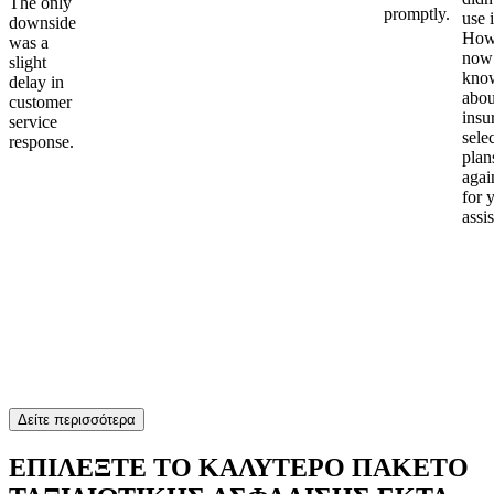
The only
promptly.
use i
downside
Howe
was a
now
slight
kno
delay in
abou
customer
insu
service
sele
response.
plan
again
for 
assi
Δείτε περισσότερα
ΕΠΙΛΕΞΤΕ ΤΟ ΚΑΛΥΤΕΡΟ ΠΑΚΕΤΟ