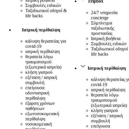
Ιατρική βοήθεια
Tripbox
Συμβουλές ειδικών
Ταξιδιωτικοί οδηγοί &
24/7 υπηρεσία
life hacks
concierge
Σύμπλεγμα
ταξιδιωτικής
Ιατρική περίθαλψη
προστασίας
Ιατρική βοήθεια
κάλυψη θεραπείας για
Συμβουλές ειδικών
covid-19
Ταξιδιωτικοί οδηγοί
ιατρική περίθαλψη
life hacks
θεραπεία λόγω
τραυματισμού
(εξωτερικά ιατρεία)
Ιατρική περίθαλψη
κλήση γιατρού
εξέταση / ιατρική
κάλυψη θεραπείας γ
συμβουλή
covid-19
επείγουσα
ιατρική περίθαλψη
οδοντιατρική
θεραπεία λόγω
περίθαλψη
τραυματισμού
έξαρση χρόνιων
(εξωτερικά ιατρεία)
παθήσεων
κλήση γιατρού
εξωνοσοκομειακή
εξέταση / ιατρική
περίθαλψη
συμβουλή
νοσοκομειακή
επείγουσα