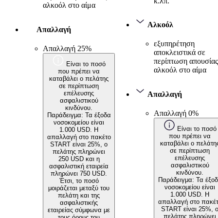
κ.λπ.
αλκοόλ στο αίμα
Αλκοόλ
Απαλλαγή
εξυπηρέτηση
Απαλλαγή 25%
αποκλειστικά σε
περίπτωση απουσίας
Είναι το ποσό
αλκοόλ στο αίμα
που πρέπει να
καταβάλει ο πελάτης
σε περίπτωση
επέλευσης
Απαλλαγή
ασφαλιστικού
κινδύνου.
Απαλλαγή 0%
Παράδειγμα: Τα έξοδα
νοσοκομείου είναι
Είναι το ποσό
1.000 USD. Η
που πρέπει να
απαλλαγή στο πακέτο
καταβάλει ο πελάτη
START είναι 25%, ο
σε περίπτωση
πελάτης πληρώνει
επέλευσης
250 USD και η
ασφαλιστικού
ασφαλιστική εταιρεία
κινδύνου.
πληρώνει 750 USD.
Παράδειγμα: Τα έξο
Έτσι, το ποσό
νοσοκομείου είναι
μοιράζεται μεταξύ του
1.000 USD. Η
πελάτη και της
απαλλαγή στο πακέ
ασφαλιστικής
START είναι 25%, 
εταιρείας σύμφωνα με
πελάτης πληρώνει
τους όρους του