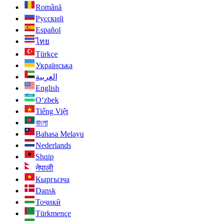
Română
Русский
Español
ไทย
Türkçe
Українська
العربية
English
O‘zbek
Tiếng Việt
বাংলা
Bahasa Melayu
Nederlands
Shqip
नेपाली
Кыргызча
Dansk
Тоҷикӣ
Türkmençe