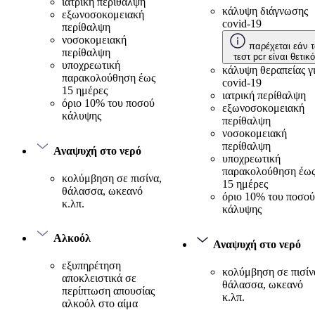
ιατρική περίθαλψη
κάλυψη διάγνωσης
εξωνοσοκομειακή
covid-19
περίθαλψη
νοσοκομειακή
παρέχεται εάν τ
περίθαλψη
τεστ pcr είναι θετικό
υποχρεωτική
κάλυψη θεραπείας γ
παρακολούθηση έως
covid-19
15 ημέρες
ιατρική περίθαλψη
όριο 10% του ποσού
εξωνοσοκομειακή
κάλυψης
περίθαλψη
νοσοκομειακή
περίθαλψη
Αναψυχή στο νερό
υποχρεωτική
παρακολούθηση έω
κολύμβηση σε πισίνα,
15 ημέρες
θάλασσα, ωκεανό
όριο 10% του ποσού
κ.λπ.
κάλυψης
Αλκοόλ
Αναψυχή στο νερό
εξυπηρέτηση
κολύμβηση σε πισίν
αποκλειστικά σε
θάλασσα, ωκεανό
περίπτωση απουσίας
κ.λπ.
αλκοόλ στο αίμα