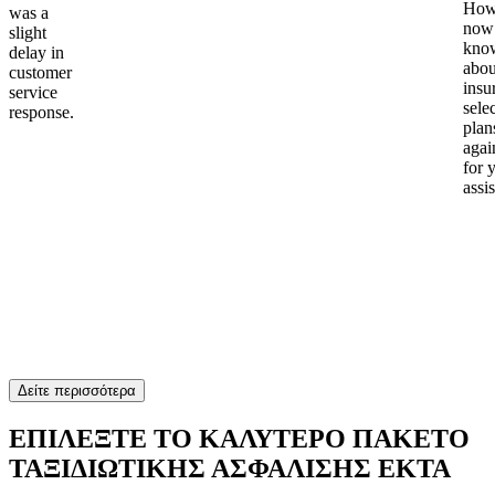
Howe
was a
now
slight
kno
delay in
abou
customer
insu
service
sele
response.
plan
again
for 
assi
Δείτε περισσότερα
ΕΠΙΛΕΞΤΕ ΤΟ ΚΑΛΥΤΕΡΟ ΠΑΚΕΤΟ
ΤΑΞΙΔΙΩΤΙΚΗΣ ΑΣΦΑΛΙΣΗΣ EKTA