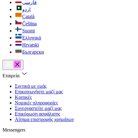
فارسی
اردو
Català
Čeština
Suomi
Ελληνικά
Hrvatski
Български
Εταιρεία
Σχετικά με εμάς
Επικοινωνήστε μαζί μας
Κριτικές
Νομικές πληροφορίες
Συνεργαστείτε μαζί μας
Επικύρωση ασφάλισης
Αίτημα επιστροφής χρημάτων
Messengers