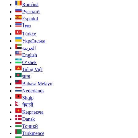
Română
Русский
Español
ไทย
Türkçe
Українська
العربية
English
O‘zbek
Tiếng Việt
বাংলা
Bahasa Melayu
Nederlands
Shqip
नेपाली
Кыргызча
Dansk
Тоҷикӣ
Türkmençe