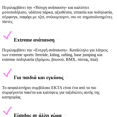
Περιλαμβάνει την «Ήσυχη ανάπαυση» και καλύπτει
μοτοποδήλατο, υδάτινα πάρκα, αξιοθέατα, ιππασία και ποδηλασία,
σέρφινγκ, σαφάρι με τζιπ, σνόουμπορντ, σκι σε σηματοδοτημένες
πίστες
Extreme ανάπαυση
Περιλαμβάνει την «Ενεργή ανάπαυση». Κατάλληλο για λάτρεις
των extreme sports: freeride, kiting, rafting, base jumping και
extreme ποδηλασία (δρόμου, βουνού, BMX, πίστας, trial)
Για παιδιά και εγκύους
Το ασφαλιστήριο συμβόλαιο EKTA είναι ένα από τα πιο
συμφέροντα πακέτα και καλύψεις για ταξιδιώτες αυτής της
κατηγορίας
Είσοδος σε άλλη χώρα