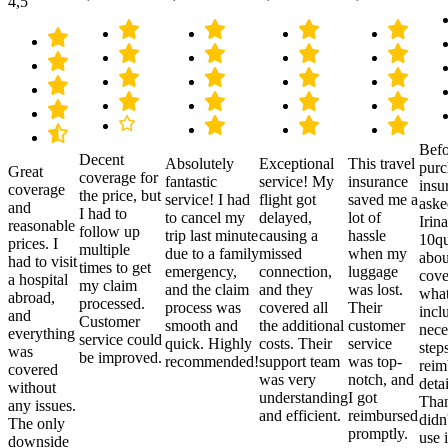
4,5
Befo
Decent
Absolutely
Exceptional
This travel
purc
Great
coverage for
fantastic
service! My
insurance
insu
coverage
the price, but
service! I had
flight got
saved me a
aske
and
I had to
to cancel my
delayed,
lot of
Irina
reasonable
follow up
trip last minute
causing a
hassle
10qu
prices. I
multiple
due to a family
missed
when my
abou
had to visit
times to get
emergency,
connection,
luggage
cove
a hospital
my claim
and the claim
and they
was lost.
what
abroad,
processed.
process was
covered all
Their
incl
and
Customer
smooth and
the additional
customer
nece
everything
service could
quick. Highly
costs. Their
service
step
was
be improved.
recommended!
support team
was top-
reim
covered
was very
notch, and
detai
without
understanding
I got
Than
any issues.
and efficient.
reimbursed
didn
The only
promptly.
use i
downside