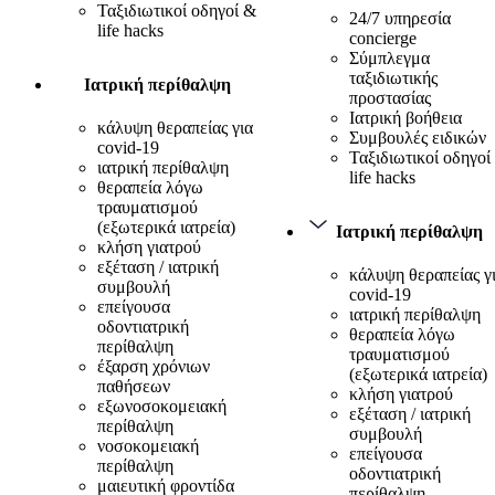
Ταξιδιωτικοί οδηγοί &
24/7 υπηρεσία
life hacks
concierge
Σύμπλεγμα
ταξιδιωτικής
Ιατρική περίθαλψη
προστασίας
Ιατρική βοήθεια
κάλυψη θεραπείας για
Συμβουλές ειδικών
covid-19
Ταξιδιωτικοί οδηγοί
ιατρική περίθαλψη
life hacks
θεραπεία λόγω
τραυματισμού
(εξωτερικά ιατρεία)
Ιατρική περίθαλψη
κλήση γιατρού
εξέταση / ιατρική
κάλυψη θεραπείας γ
συμβουλή
covid-19
επείγουσα
ιατρική περίθαλψη
οδοντιατρική
θεραπεία λόγω
περίθαλψη
τραυματισμού
έξαρση χρόνιων
(εξωτερικά ιατρεία)
παθήσεων
κλήση γιατρού
εξωνοσοκομειακή
εξέταση / ιατρική
περίθαλψη
συμβουλή
νοσοκομειακή
επείγουσα
περίθαλψη
οδοντιατρική
μαιευτική φροντίδα
περίθαλψη