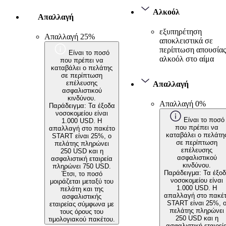
Αλκοόλ
Απαλλαγή
εξυπηρέτηση
Απαλλαγή 25%
αποκλειστικά σε
περίπτωση απουσίας
Είναι το ποσό
αλκοόλ στο αίμα
που πρέπει να
καταβάλει ο πελάτης
σε περίπτωση
επέλευσης
Απαλλαγή
ασφαλιστικού
κινδύνου.
Απαλλαγή 0%
Παράδειγμα: Τα έξοδα
νοσοκομείου είναι
Είναι το ποσό
1.000 USD. Η
που πρέπει να
απαλλαγή στο πακέτο
καταβάλει ο πελάτη
START είναι 25%, ο
σε περίπτωση
πελάτης πληρώνει
επέλευσης
250 USD και η
ασφαλιστικού
ασφαλιστική εταιρεία
κινδύνου.
πληρώνει 750 USD.
Παράδειγμα: Τα έξο
Έτσι, το ποσό
νοσοκομείου είναι
μοιράζεται μεταξύ του
1.000 USD. Η
πελάτη και της
απαλλαγή στο πακέ
ασφαλιστικής
START είναι 25%, 
εταιρείας σύμφωνα με
πελάτης πληρώνει
τους όρους του
250 USD και η
τιμολογιακού πακέτου.
ασφαλιστική εταιρεί