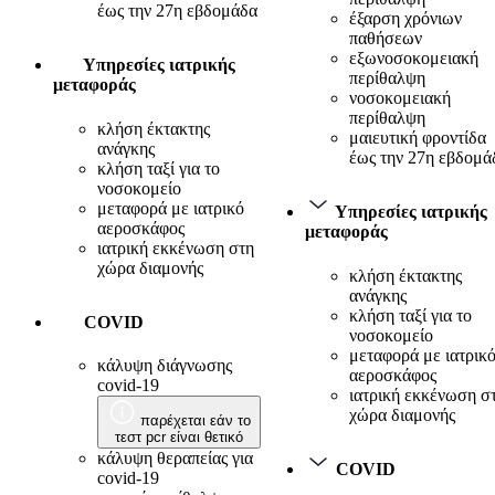
έως την 27η εβδομάδα
έξαρση χρόνιων
παθήσεων
εξωνοσοκομειακή
Υπηρεσίες ιατρικής
περίθαλψη
μεταφοράς
νοσοκομειακή
περίθαλψη
κλήση έκτακτης
μαιευτική φροντίδα
ανάγκης
έως την 27η εβδομά
κλήση ταξί για το
νοσοκομείο
μεταφορά με ιατρικό
Υπηρεσίες ιατρικής
αεροσκάφος
μεταφοράς
ιατρική εκκένωση στη
χώρα διαμονής
κλήση έκτακτης
ανάγκης
κλήση ταξί για το
COVID
νοσοκομείο
μεταφορά με ιατρικ
κάλυψη διάγνωσης
αεροσκάφος
covid-19
ιατρική εκκένωση σ
χώρα διαμονής
παρέχεται εάν το
τεστ pcr είναι θετικό
κάλυψη θεραπείας για
COVID
covid-19