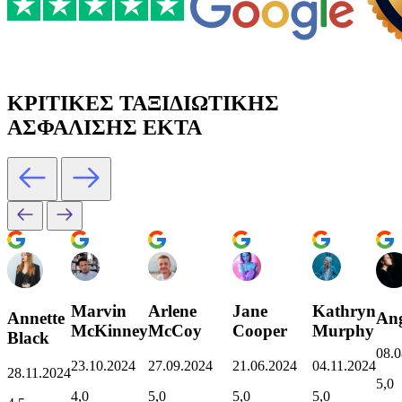
ΚΡΙΤΙΚΕΣ ΤΑΞΙΔΙΩΤΙΚΗΣ
ΑΣΦΑΛΙΣΗΣ EKTA
Marvin
Arlene
Jane
Kathryn
Annette
Ang
McKinney
McCoy
Cooper
Murphy
Black
08.0
23.10.2024
27.09.2024
21.06.2024
04.11.2024
28.11.2024
5,0
4,0
5,0
5,0
5,0