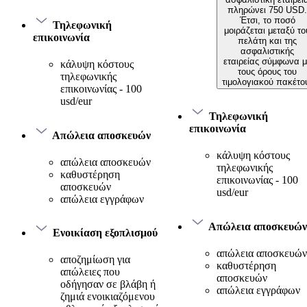
πληρώνει 750 USD.
Έτσι, το ποσό
Τηλεφωνική
μοιράζεται μεταξύ το
επικοινωνία
πελάτη και της
ασφαλιστικής
εταιρείας σύμφωνα μ
κάλυψη κόστους
τους όρους του
τηλεφωνικής
τιμολογιακού πακέτο
επικοινωνίας - 100
usd/eur
Τηλεφωνική
επικοινωνία
Απώλεια αποσκευών
κάλυψη κόστους
απώλεια αποσκευών
τηλεφωνικής
καθυστέρηση
επικοινωνίας - 100
αποσκευών
usd/eur
απώλεια εγγράφων
Απώλεια αποσκευών
Ενοικίαση εξοπλισμού
απώλεια αποσκευών
αποζημίωση για
καθυστέρηση
απώλειες που
αποσκευών
οδήγησαν σε βλάβη ή
απώλεια εγγράφων
ζημιά ενοικιαζόμενου