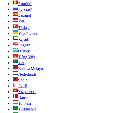
Română
Русский
Español
ไทย
Türkçe
Українська
العربية
English
O‘zbek
Tiếng Việt
বাংলা
Bahasa Melayu
Nederlands
Shqip
नेपाली
Кыргызча
Dansk
Тоҷикӣ
Türkmençe