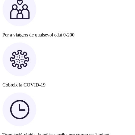
Per a viatgers de qualsevol edat 0-200
Cobreix la COVID-19
Tramitació ràpida, la pòlissa arriba per correu en 1 minut