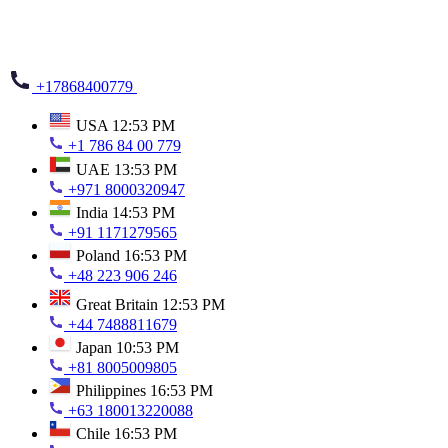
+17868400779
USA
12:53 PM
+1 786 84 00 779
UAE
13:53 PM
+971 8000320947
India
14:53 PM
+91 1171279565
Poland
16:53 PM
+48 223 906 246
Great Britain
12:53 PM
+44 7488811679
Japan
10:53 PM
+81 8005009805
Philippines
16:53 PM
+63 180013220088
Chile
16:53 PM