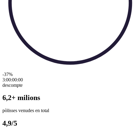
-37
%
3:00:00
:
00
descompte
6,2+ milions
pòlisses venudes en total
4,9/5