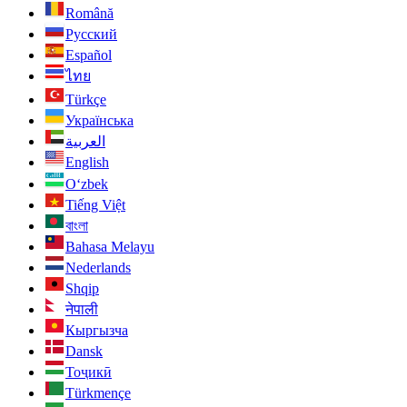
Română
Русский
Español
ไทย
Türkçe
Українська
العربية
English
O‘zbek
Tiếng Việt
বাংলা
Bahasa Melayu
Nederlands
Shqip
नेपाली
Кыргызча
Dansk
Тоҷикӣ
Türkmençe