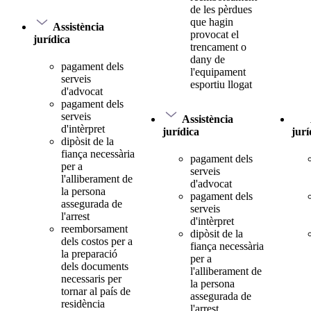
de les pèrdues
que hagin
Assistència
provocat el
jurídica
trencament o
dany de
pagament dels
l'equipament
serveis
esportiu llogat
d'advocat
pagament dels
serveis
Assistència
d'intèrpret
jurídica
jurí
dipòsit de la
fiança necessària
pagament dels
per a
serveis
l'alliberament de
d'advocat
la persona
pagament dels
assegurada de
serveis
l'arrest
d'intèrpret
reemborsament
dipòsit de la
dels costos per a
fiança necessària
la preparació
per a
dels documents
l'alliberament de
necessaris per
la persona
tornar al país de
assegurada de
residència
l'arrest