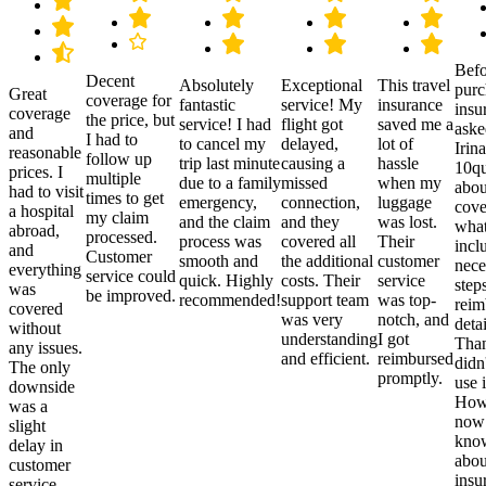
Befo
Decent
Absolutely
Exceptional
This travel
purc
Great
coverage for
fantastic
service! My
insurance
insu
coverage
the price, but
service! I had
flight got
saved me a
aske
and
I had to
to cancel my
delayed,
lot of
Irina
reasonable
follow up
trip last minute
causing a
hassle
10qu
prices. I
multiple
due to a family
missed
when my
abou
had to visit
times to get
emergency,
connection,
luggage
cove
a hospital
my claim
and the claim
and they
was lost.
what
abroad,
processed.
process was
covered all
Their
incl
and
Customer
smooth and
the additional
customer
nece
everything
service could
quick. Highly
costs. Their
service
step
was
be improved.
recommended!
support team
was top-
reim
covered
was very
notch, and
detai
without
understanding
I got
Than
any issues.
and efficient.
reimbursed
didn
The only
promptly.
use i
downside
Howe
was a
now
slight
kno
delay in
abou
customer
insu
service