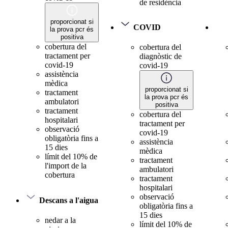
de residència
proporcionat si
COVID
la prova pcr és
positiva
cobertura del
cobertura del
tractament per
diagnòstic de
covid-19
covid-19
assistència
mèdica
proporcionat si
tractament
la prova pcr és
ambulatori
positiva
tractament
cobertura del
hospitalari
tractament per
observació
covid-19
obligatòria fins a
assistència
15 dies
mèdica
límit del 10% de
tractament
l'import de la
ambulatori
cobertura
tractament
hospitalari
observació
Descans a l'aigua
obligatòria fins a
15 dies
nedar a la
límit del 10% de