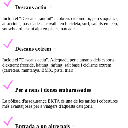
Descans actiu
Inclou el "Descans tranquil" i cobreix ciclomotor, parcs aquàtics,
atraccions, passejades a cavall i en bicicleta, surf, safaris en jeep,
snowboard, esquí alpí en pistes marcades
Descans extrem
Inclou el "Descans actiu". Adequada per a amants dels esports
d'extrem: freeride, kàiting, ràfting, salt base i ciclisme extrem
(carretera, muntanya, BMX, pista, trial)
Per a nens i dones embarassades
La pòlissa d'assegurança EKTA és una de les tarifes i cobertures
més avantatjoses per a viatgers d'aquesta categoria
Entrada a un altre país