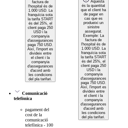
Aquesta
factura de
és la quantitat
l'hospital és de
que el client ha
1.000 USD. La
de pagar en
franquícia sota
cas que es
la tarifa START
produeixi un
és del 25%, el
sinistre
client paga 250
assegurat.
USD i la
Exemple: La
companyia
factura de
d'assegurances
l'hospital és de
paga 750 USD.
1.000 USD. La
Així, l'import es
franquícia sota
divideix entre
la tarifa START
el client i la
és del 25%, el
companyia
client paga 250
d'assegurances
USD i la
d'acord amb
companyia
les condicions
d'assegurances
del pla tarifari.
paga 750 USD.
Així, l'import es
divideix entre
Comunicació
el client i la
telefònica
companyia
d'assegurances
d'acord amb
pagament del
les condicions
cost de la
del pla tarifari.
comunicació
telefònica - 100