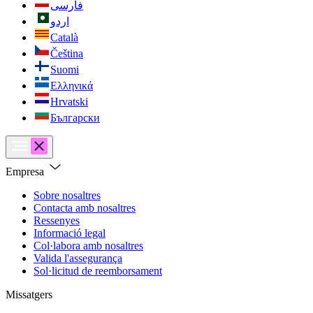
فارسی
اردو
Català
Čeština
Suomi
Ελληνικά
Hrvatski
Български
Empresa
Sobre nosaltres
Contacta amb nosaltres
Ressenyes
Informació legal
Col·labora amb nosaltres
Valida l'assegurança
Sol·licitud de reemborsament
Missatgers