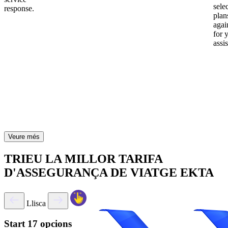
sele
response.
plan
again
for 
assi
Veure més
TRIEU LA MILLOR TARIFA
D'ASSEGURANÇA DE VIATGE EKTA
Llisca
Start
17 opcions