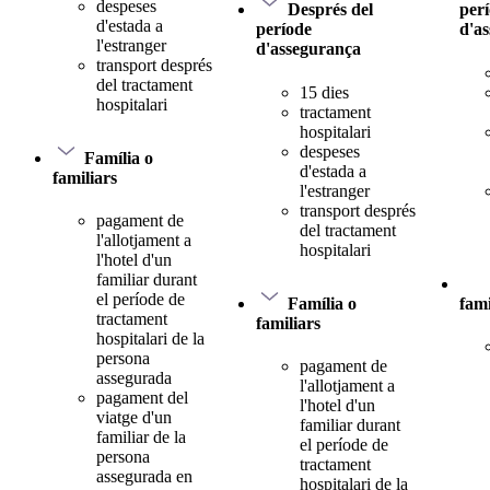
despeses
Després del
per
d'estada a
període
d'a
l'estranger
d'assegurança
transport després
del tractament
15 dies
hospitalari
tractament
hospitalari
despeses
Família o
d'estada a
familiars
l'estranger
transport després
pagament de
del tractament
l'allotjament a
hospitalari
l'hotel d'un
familiar durant
el període de
Família o
fami
tractament
familiars
hospitalari de la
persona
pagament de
assegurada
l'allotjament a
pagament del
l'hotel d'un
viatge d'un
familiar durant
familiar de la
el període de
persona
tractament
assegurada en
hospitalari de la