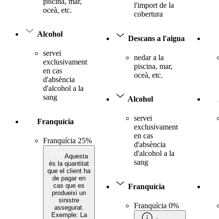
piscina, mar,
l'import de la
oceà, etc.
cobertura
Alcohol
Descans a l'aigua
servei
nedar a la
exclusivament
piscina, mar,
en cas
oceà, etc.
d'absència
d'alcohol a la
sang
Alcohol
servei
Franquícia
exclusivament
en cas
Franquícia 25%
d'absència
d'alcohol a la
Aquesta
sang
és la quantitat
que el client ha
de pagar en
cas que es
Franquícia
produeixi un
sinistre
Franquícia 0%
assegurat.
Exemple: La