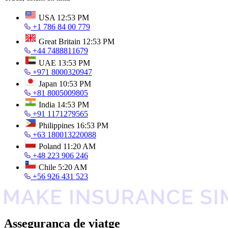
USA
12:53 PM
+1 786 84 00 779
Great Britain
12:53 PM
+44 7488811679
UAE
13:53 PM
+971 8000320947
Japan
10:53 PM
+81 8005009805
India
14:53 PM
+91 1171279565
Philippines
16:53 PM
+63 180013220088
Poland
11:20 AM
+48 223 906 246
Chile
5:20 AM
+56 926 431 523
Assegurança de viatge