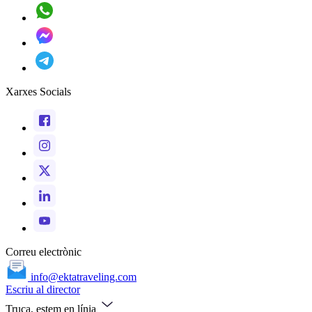
Xarxes Socials
Correu electrònic
info@ektatraveling.com
Escriu al director
Truca, estem en línia