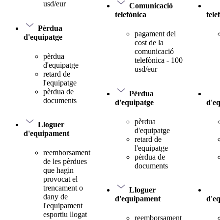
usd/eur
Comunicació
telefònica
tele
Pèrdua
pagament del
d'equipatge
cost de la
comunicació
pèrdua
telefònica - 100
d'equipatge
usd/eur
retard de
l'equipatge
pèrdua de
Pèrdua
documents
d'equipatge
d'e
pèrdua
Lloguer
d'equipatge
d'equipament
retard de
l'equipatge
reemborsament
pèrdua de
de les pèrdues
documents
que hagin
provocat el
trencament o
Lloguer
dany de
d'equipament
d'e
l'equipament
esportiu llogat
reemborsament