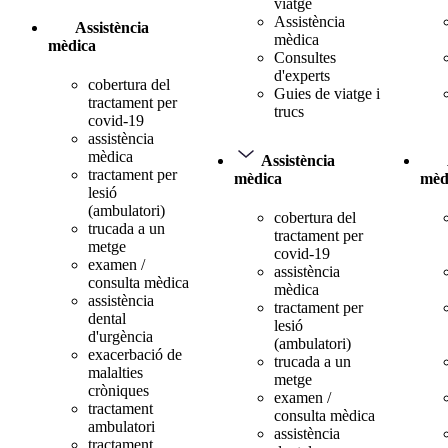
viatge
Assistència
Assistència
mèdica
mèdica
Consultes
d'experts
cobertura del
Guies de viatge i
tractament per
trucs
covid-19
assistència
mèdica
Assistència
tractament per
mèdica
mèd
lesió
(ambulatori)
cobertura del
trucada a un
tractament per
metge
covid-19
examen /
assistència
consulta mèdica
mèdica
assistència
tractament per
dental
lesió
d'urgència
(ambulatori)
exacerbació de
trucada a un
malalties
metge
cròniques
examen /
tractament
consulta mèdica
ambulatori
assistència
tractament