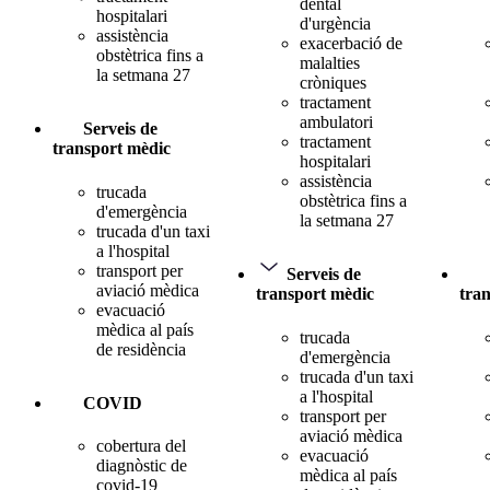
dental
hospitalari
d'urgència
assistència
exacerbació de
obstètrica fins a
malalties
la setmana 27
cròniques
tractament
ambulatori
Serveis de
tractament
transport mèdic
hospitalari
assistència
trucada
obstètrica fins a
d'emergència
la setmana 27
trucada d'un taxi
a l'hospital
transport per
Serveis de
aviació mèdica
transport mèdic
tra
evacuació
mèdica al país
trucada
de residència
d'emergència
trucada d'un taxi
a l'hospital
COVID
transport per
aviació mèdica
cobertura del
evacuació
diagnòstic de
mèdica al país
covid-19