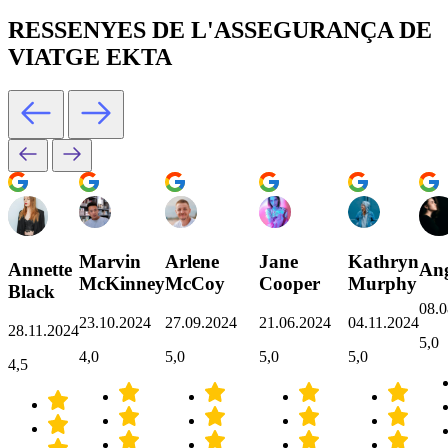
RESSENYES DE L'ASSEGURANÇA DE
VIATGE EKTA
Marvin
Arlene
Jane
Kathryn
Annette
Ang
McKinney
McCoy
Cooper
Murphy
Black
08.0
23.10.2024
27.09.2024
21.06.2024
04.11.2024
28.11.2024
5,0
4,0
5,0
5,0
5,0
4,5