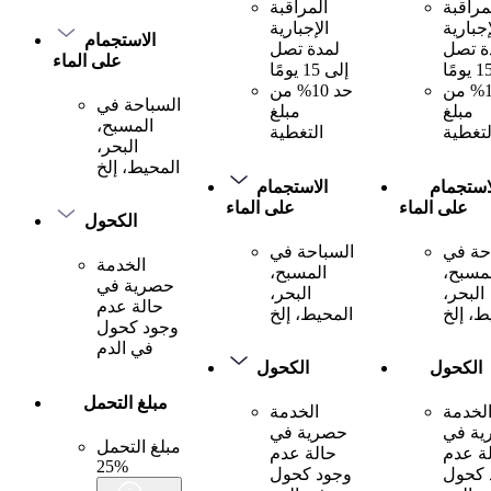
مراقبة
المراقبة
إجبارية
الإجبارية
الاستجمام
ة تصل
لمدة تصل
على الماء
إلى 15 يومًا
حد 10% من
حد 10% من
السباحة في
مبلغ
مبلغ
المسبح،
لتغطية
التغطية
البحر،
المحيط، إلخ
استجمام
الاستجمام
على الماء
على الماء
الكحول
حة في
السباحة في
الخدمة
مسبح،
المسبح،
حصرية في
البحر،
البحر،
حالة عدم
ط، إلخ
المحيط، إلخ
وجود كحول
في الدم
الكحول
الكحول
مبلغ التحمل
لخدمة
الخدمة
ة في
حصرية في
مبلغ التحمل
ة عدم
حالة عدم
25%
 كحول
وجود كحول