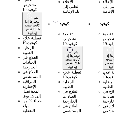
الإخلاء
الإخلاء
تشخيص
بي إلى
الطبي إلى
كوفيد-19
الإقامة
بلد الإقامة
يتم
توفيرها إذا
كوفيد
كوفيد
كانت نتيجة
فحص PCR
إيجابية
تغطية
تغطية
تغطية علاج
شخيص
تشخيص
كوفيد-19
يد-19
كوفيد-19
الرعاية
يتم
الطبية
ها إذا
توفيرها إذا
العلاج في
نتيجة
كانت نتيجة
العيادات
فحص PCR
فحص PCR
الخارجية
ابية
إيجابية
العلاج في
ة علاج
تغطية علاج
المستشفى
يد-19
كوفيد-19
المراقبة
لرعاية
الرعاية
الإجبارية
الطبية
الطبية
لمدة تصل
لاج في
العلاج في
إلى 15 يومًا
عيادات
العيادات
حد 10% من
خارجية
الخارجية
مبلغ
لاج في
العلاج في
التغطية
تشفى
المستشفى