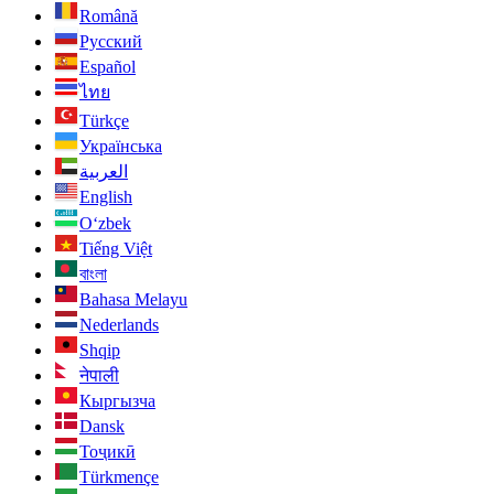
Română
Русский
Español
ไทย
Türkçe
Українська
العربية
English
O‘zbek
Tiếng Việt
বাংলা
Bahasa Melayu
Nederlands
Shqip
नेपाली
Кыргызча
Dansk
Тоҷикӣ
Türkmençe