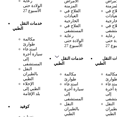
رعاية
أمراض
الأمراض
الولادة حتى
لمزمنة
المزمنة
الأسبوع 27
لاج في
العلاج في
عيادات
العيادات
خارجية
الخارجية
خدمات النقل
لاج في
العلاج في
الطبي
تشفى
المستشفى
رعاية
رعاية
مكالمة
دة حتى
الولادة حتى
طوارئ
وع 27
الأسبوع 27
استدعاء
سيارة أجرة
ت النقل
خدمات النقل
إلى
الطبي
الطبي
المستشفى
النقل
بالطيران
كالمة
مكالمة
الطبي
وارئ
طوارئ
الإخلاء
تدعاء
استدعاء
الطبي إلى
 أجرة
سيارة أجرة
بلد الإقامة
إلى
إلى
تشفى
المستشفى
النقل
النقل
كوفيد
لطيران
بالطيران
الطبي
الطبي
تغطية