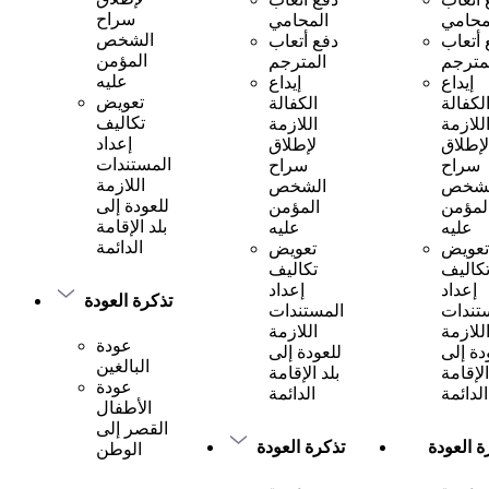
سراح
محامي
المحامي
الشخص
 أتعاب
دفع أتعاب
المؤمن
مترجم
المترجم
عليه
إيداع
إيداع
تعويض
لكفالة
الكفالة
تكاليف
للازمة
اللازمة
إعداد
لإطلاق
لإطلاق
المستندات
سراح
سراح
اللازمة
لشخص
الشخص
للعودة إلى
لمؤمن
المؤمن
بلد الإقامة
عليه
عليه
الدائمة
تعويض
تعويض
كاليف
تكاليف
إعداد
إعداد
تذكرة العودة
تندات
المستندات
للازمة
اللازمة
عودة
دة إلى
للعودة إلى
البالغين
الإقامة
بلد الإقامة
عودة
الدائمة
الدائمة
الأطفال
القصر إلى
ة العودة
تذكرة العودة
الوطن