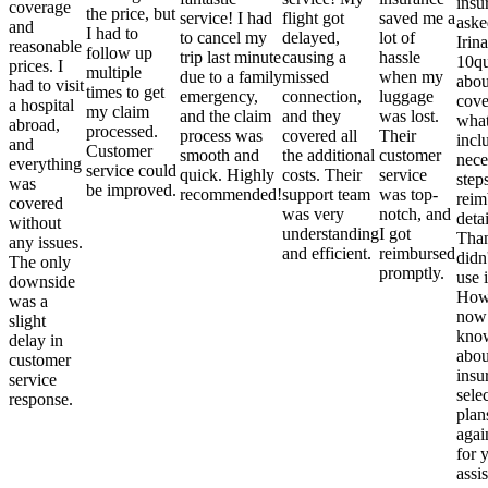
insu
coverage
the price, but
service! I had
flight got
saved me a
aske
and
I had to
to cancel my
delayed,
lot of
Irina
reasonable
follow up
trip last minute
causing a
hassle
10qu
prices. I
multiple
due to a family
missed
when my
abou
had to visit
times to get
emergency,
connection,
luggage
cove
a hospital
my claim
and the claim
and they
was lost.
what
abroad,
processed.
process was
covered all
Their
incl
and
Customer
smooth and
the additional
customer
nece
everything
service could
quick. Highly
costs. Their
service
step
was
be improved.
recommended!
support team
was top-
reim
covered
was very
notch, and
detai
without
understanding
I got
Than
any issues.
and efficient.
reimbursed
didn
The only
promptly.
use i
downside
Howe
was a
now
slight
kno
delay in
abou
customer
insu
service
sele
response.
plan
again
for 
assi