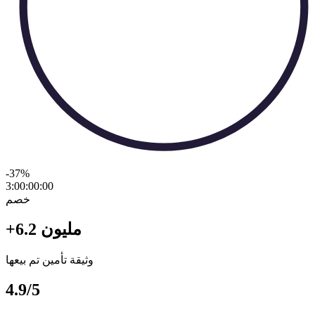
-37
%
3:00:00
:
00
خصم
+6.2 مليون
وثيقة تأمين تم بيعها
4.9/5