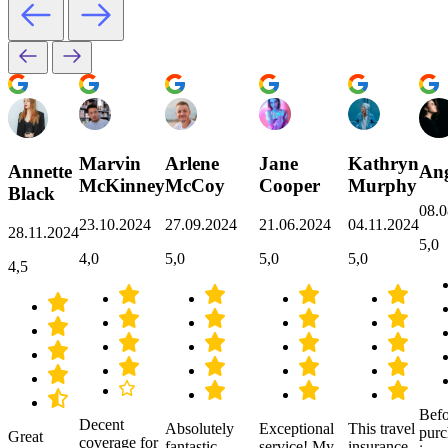
Marvin
Arlene
Jane
Kathryn
Annette
Ang
McKinney
McCoy
Cooper
Murphy
Black
08.0
23.10.2024
27.09.2024
21.06.2024
04.11.2024
28.11.2024
5,0
4,0
5,0
5,0
5,0
4,5
Befo
Decent
Absolutely
Exceptional
This travel
purc
Great
coverage for
fantastic
service! My
insurance