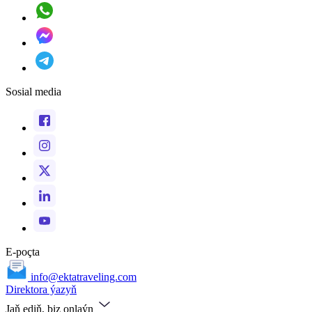
Sosial media
E-poçta
info@ektatraveling.com
Direktora ýazyň
Jaň ediň, biz onlaýn