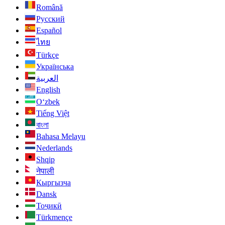
Română
Русский
Español
ไทย
Türkçe
Українська
العربية
English
O‘zbek
Tiếng Việt
বাংলা
Bahasa Melayu
Nederlands
Shqip
नेपाली
Кыргызча
Dansk
Тоҷикӣ
Türkmençe