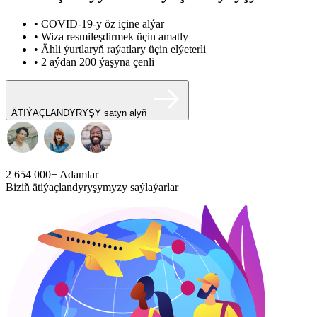
• COVID-19-y öz içine alýar
• Wiza resmileşdirmek üçin amatly
• Ähli ýurtlaryň raýatlary üçin elýeterli
• 2 aýdan 200 ýaşyna çenli
ÄTIÝAÇLANDYRYŞY satyn alyň
2 654 000+
Adamlar
Biziň ätiýaçlandyryşymyzy saýlaýarlar