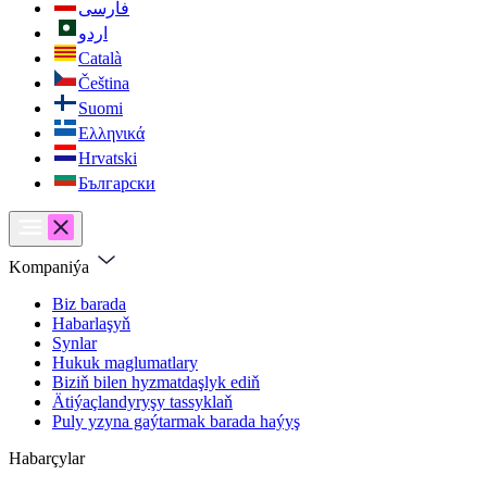
فارسی
اردو
Català
Čeština
Suomi
Ελληνικά
Hrvatski
Български
Kompaniýa
Biz barada
Habarlaşyň
Synlar
Hukuk maglumatlary
Biziň bilen hyzmatdaşlyk ediň
Ätiýaçlandyryşy tassyklaň
Puly yzyna gaýtarmak barada haýyş
Habarçylar