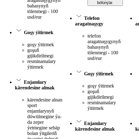
aragatnaşygynyň
bölünýär.
bahasynyň
tölenmegi - 100
usd/eur
Telefon
aragatnaşygy
a
Goşy ýitirmek
telefon
aragatnaşygynyň
goşy ýitirmek
bahasynyň
goşuň
tölenmegi - 100
gijikdirilmegi
usd/eur
resminamalary
ýitirmek
Goşy ýitirmek
Enjamlary
goşy ýitirmek
kärendesine almak
goşuň
gijikdirilmegi
kärendesine alnan
resminamalary
sport
ýitirmek
enjamlarynyň
döwülmegine ýa-
da zeper
Enjamlary
ýetmegine sebäp
kärendesine almak
k
bolan ýitgileriň
öwezini dolmak