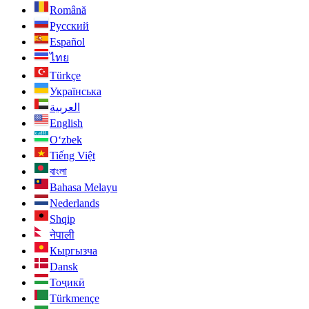
Română
Русский
Español
ไทย
Türkçe
Українська
العربية
English
O‘zbek
Tiếng Việt
বাংলা
Bahasa Melayu
Nederlands
Shqip
नेपाली
Кыргызча
Dansk
Тоҷикӣ
Türkmençe