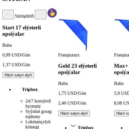
Sürüşdiriň
Start
17 elýeterli
opsiýalar
Baha
Franşizasyz
Franşiz
0,99 USD/Gün
1,37 USD/Gün
Gold
23 elýeterli
Max+
opsiýalar
opsiýa
Häzir satyn alyň
Baha
Baha
Tripbox
1,75 USD/Gün
5,9 US
24/7 konsýerž
2,40 USD/Gün
8,08 U
hyzmaty
Syýahat gorag
Häzir satyn alyň
Häzir s
toplumy
Lukmançylyk
kömegi
Tripbox