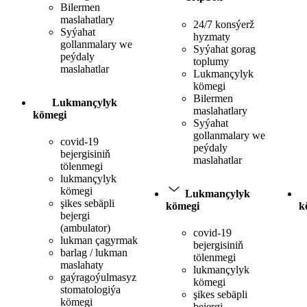
Bilermen
maslahatlary
24/7 konsýerž
Syýahat
hyzmaty
gollanmalary we
Syýahat gorag
peýdaly
toplumy
maslahatlar
Lukmançylyk
kömegi
Bilermen
Lukmançylyk
maslahatlary
kömegi
Syýahat
gollanmalary we
covid-19
peýdaly
bejergisiniň
maslahatlar
tölenmegi
lukmançylyk
kömegi
Lukmançylyk
şikes sebäpli
kömegi
k
bejergi
(ambulator)
covid-19
lukman çagyrmak
bejergisiniň
barlag / lukman
tölenmegi
maslahaty
lukmançylyk
gaýragoýulmasyz
kömegi
stomatologiýa
şikes sebäpli
kömegi
bejergi