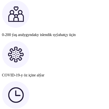
0-200 ýaş aralygyndaky islendik syýahatçy üçin
COVID-19-y öz içine alýar