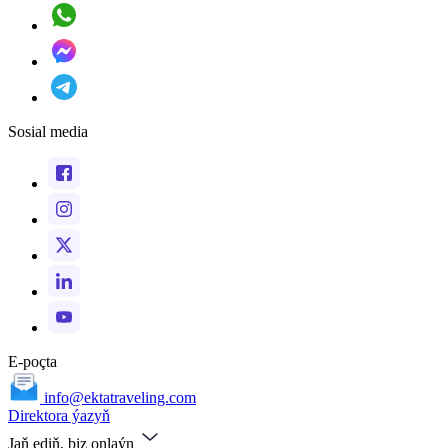
Sosial media
E-poçta
info@ektatraveling.com
Direktora ýazyň
Jaň ediň, biz onlaýn