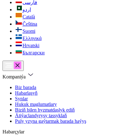
فارسی
اردو
Català
Čeština
Suomi
Ελληνικά
Hrvatski
Български
Kompaniýa
Biz barada
Habarlaşyň
Synlar
Hukuk maglumatlary
Biziň bilen hyzmatdaşlyk ediň
Ätiýaçlandyryşy tassyklaň
Puly yzyna gaýtarmak barada haýyş
Habarçylar