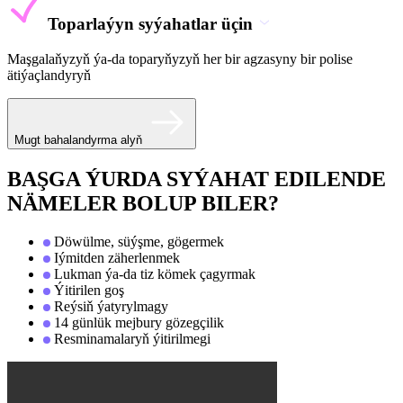
Toparlaýyn syýahatlar üçin
Maşgalaňyzyň ýa-da toparyňyzyň her bir agzasyny bir polise
ätiýaçlandyryň
Mugt bahalandyrma alyň
BAŞGA ÝURDA SYÝAHAT EDILENDE
NÄMELER BOLUP BILER?
Döwülme, süýşme, gögermek
Iýmitden zäherlenmek
Lukman ýa-da tiz kömek çagyrmak
Ýitirilen goş
Reýsiň ýatyrylmagy
14 günlük mejbury gözegçilik
Resminamalaryň ýitirilmegi