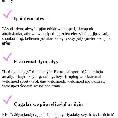
turlary
Ijeň dynç alyş
"Asuda dynç alyşy" üpjün edýär we moped, akwapark,
attraksionlar, atly we welosipedli gezelemeler, sörfing, jip-safari,
snoubording, bellenen ýodalarda dag lyžasy ýaly çäreleri öz içine
alýar
Ekstremal dynç alyş
"Ijeň dynç alyşy" üpjün edýär. Ekstremal sport söýüjiler üçin
amatly: friraýd, kaýting, rafting, beýs-jamping we ekstremal
welosiped sporty (ýol, dag welosipedi, welosiped motokrossy,
welosiped ýodasy, welosiped trialy)
Çagalar we göwreli aýallar üçin
EKTA ätiýaçlandyryş polisi bu kategoriýadaky syýahatçylar üçin iň