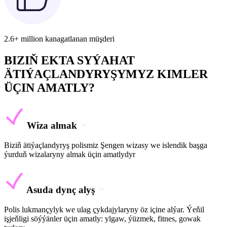
2.6+ million kanagatlanan müşderi
BIZIŇ EKTA SYÝAHAT
ÄTIÝAÇLANDYRYŞYMYZ KIMLER
ÜÇIN AMATLY?
Wiza almak
Biziň ätiýaçlandyryş polismiz Şengen wizasy we islendik başga
ýurduň wizalaryny almak üçin amatlydyr
Asuda dynç alyş
Polis lukmançylyk we ulag çykdajylaryny öz içine alýar. Ýeňil
işjeňligi söýýänler üçin amatly: ylgaw, ýüzmek, fitnes, gowak