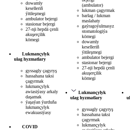
dowamly
(ambulator)
keselleriň
lukman çagyrmak
ýitileşmegi
barlag / lukman
ambulator bejergi
maslahaty
stasionar bejergi
gaýragoýulmasyz
27-nji hepdä çenli
stomatologiýa
akuşerçilik
kömegi
kömegi
dowamly
keselleriň
ýitileşmegi
Lukmançylyk
ambulator bejergi
ulag hyzmatlary
stasionar bejergi
27-nji hepdä çenli
gyssagly çagyryş
akuşerçilik
hassahana taksi
kömegi
çagyrmak
lukmançylyk
awiasiýasy arkaly
Lukmançylyk
daşamak
ulag hyzmatlary
u
ýaşaýan ýurduňa
lukmançylyk
gyssagly çagyryş
ewakuasiýasy
hassahana taksi
çagyrmak
lukmançylyk
COVID