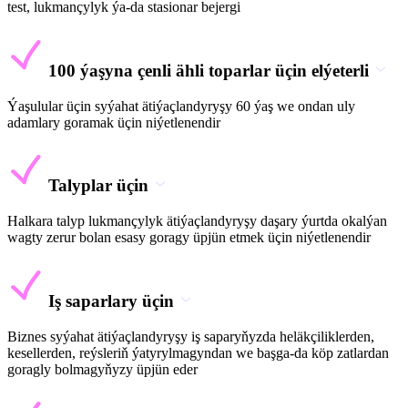
test, lukmançylyk ýa-da stasionar bejergi
100 ýaşyna çenli ähli toparlar üçin elýeterli
Ýaşulular üçin syýahat ätiýaçlandyryşy 60 ýaş we ondan uly
adamlary goramak üçin niýetlenendir
Talyplar üçin
Halkara talyp lukmançylyk ätiýaçlandyryşy daşary ýurtda okalýan
wagty zerur bolan esasy goragy üpjün etmek üçin niýetlenendir
Iş saparlary üçin
Biznes syýahat ätiýaçlandyryşy iş saparyňyzda heläkçiliklerden,
kesellerden, reýsleriň ýatyrylmagyndan we başga-da köp zatlardan
goragly bolmagyňyzy üpjün eder