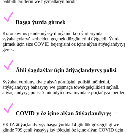
bähbitli tarifleriň we hyzmatlaryň biridir
Başga ýurda girmek
Koronawirus pandemiýasy dünýäniň köp ýurtlarynda
syýahatçylaryň serhetden geçmek düzgünlerini üýtgetdi. Ýurda
girmek üçin size COVID bejergisini öz içine alýan ätiýaçlandyryş
gerek.
Ähli ýagdaýlar üçin ätiýaçlandyryş polisi
Syýahat ýurduny, dynç alşyň görnüşini, polisiň möhletini,
ätiýaçlandyryş bahasyny we goşmaça töwekgelçilikleri saýlaň,
ätiýaçlandyryş polisi 5 minudyň dowamynda e-poçtaňyza iberiler
COVID-y öz içine alýan ätiýaçlandyryş
EKTA ätiýaçlandyryşy başga ýurtda 14 günlük gözegçiligi we
günde 70$ çenli ýaşaýyş jaý tölegini öz içine alýar. COVID üçin