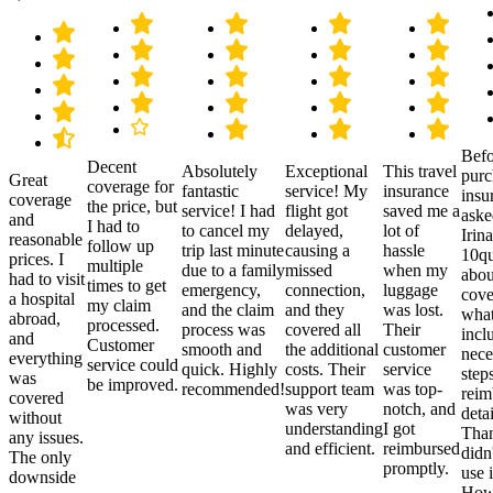
Befo
Decent
Absolutely
Exceptional
This travel
purc
Great
coverage for
fantastic
service! My
insurance
insu
coverage
the price, but
service! I had
flight got
saved me a
aske
and
I had to
to cancel my
delayed,
lot of
Irina
reasonable
follow up
trip last minute
causing a
hassle
10qu
prices. I
multiple
due to a family
missed
when my
abou
had to visit
times to get
emergency,
connection,
luggage
cove
a hospital
my claim
and the claim
and they
was lost.
what
abroad,
processed.
process was
covered all
Their
incl
and
Customer
smooth and
the additional
customer
nece
everything
service could
quick. Highly
costs. Their
service
step
was
be improved.
recommended!
support team
was top-
reim
covered
was very
notch, and
detai
without
understanding
I got
Than
any issues.
and efficient.
reimbursed
didn
The only
promptly.
use i
downside
Howe