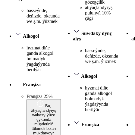
gözegçilik
ätiýaçlandyryş
basseýnde,
pulunyň 10%
deňizde, okeanda
çägi
we ş.m. ýüzmek
Suwdaky dynç
Alkogol
alyş
a
hyzmat diňe
basseýnde,
ganda alkogol
deňizde, okeanda
bolmadyk
we ş.m. ýüzmek
ýagdaýynda
berilýär
Alkogol
Franşiza
hyzmat diňe
ganda alkogol
Franşiza 25%
bolmadyk
ýagdaýynda
Bu,
berilýär
ätiýaçlandyryş
wakasy ýüze
çykanda
müşderiniň
Franşiza
tölemeli bolan
mukdarydyr.