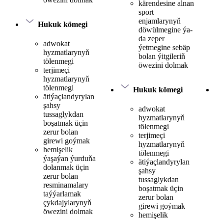
kärendesine alnan
sport
enjamlarynyň
Hukuk kömegi
döwülmegine ýa-
da zeper
adwokat
ýetmegine sebäp
hyzmatlarynyň
bolan ýitgileriň
tölenmegi
öwezini dolmak
terjimeçi
hyzmatlarynyň
tölenmegi
Hukuk kömegi
ätiýaçlandyrylan
şahsy
adwokat
tussaglykdan
hyzmatlarynyň
boşatmak üçin
tölenmegi
zerur bolan
terjimeçi
girewi goýmak
hyzmatlarynyň
hemişelik
tölenmegi
ýaşaýan ýurduňa
ätiýaçlandyrylan
dolanmak üçin
şahsy
zerur bolan
tussaglykdan
resminamalary
boşatmak üçin
taýýarlamak
zerur bolan
çykdajylarynyň
girewi goýmak
öwezini dolmak
hemişelik