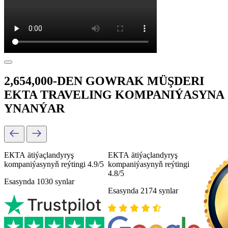
2,654,000-DEN GOWRAK MÜŞDERI
EKTA TRAVELING KOMPANIÝASYNA
YNANÝAR
ЕКТА ätiýaçlandyryş
ЕКТА ätiýaçlandyryş
kompaniýasynyň reýtingi 4.9/5
kompaniýasynyň reýtingi
4.8/5
Esasynda 1030 synlar
Esasynda 2174 synlar