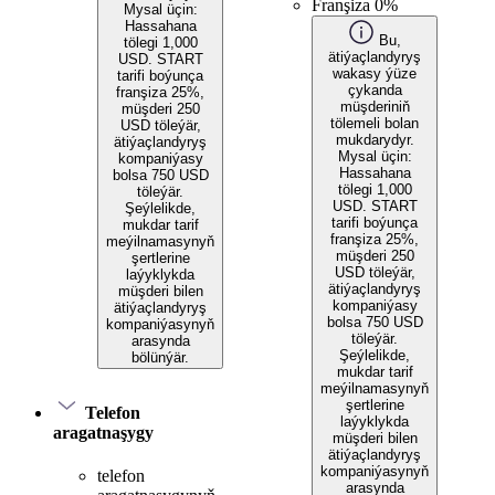
Franşiza 0%
Mysal üçin:
Hassahana
Bu,
tölegi 1,000
ätiýaçlandyryş
USD. START
wakasy ýüze
tarifi boýunça
çykanda
franşiza 25%,
müşderiniň
müşderi 250
tölemeli bolan
USD töleýär,
mukdarydyr.
ätiýaçlandyryş
Mysal üçin:
kompaniýasy
Hassahana
bolsa 750 USD
tölegi 1,000
töleýär.
USD. START
Şeýlelikde,
tarifi boýunça
mukdar tarif
franşiza 25%,
meýilnamasynyň
müşderi 250
şertlerine
USD töleýär,
laýyklykda
ätiýaçlandyryş
müşderi bilen
kompaniýasy
ätiýaçlandyryş
bolsa 750 USD
kompaniýasynyň
töleýär.
arasynda
Şeýlelikde,
bölünýär.
mukdar tarif
meýilnamasynyň
şertlerine
Telefon
laýyklykda
aragatnaşygy
müşderi bilen
ätiýaçlandyryş
kompaniýasynyň
telefon
arasynda