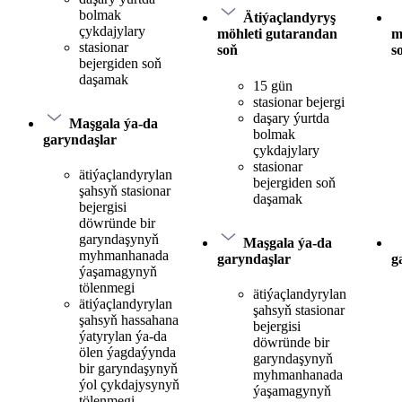
bolmak
Ätiýaçlandyryş
çykdajylary
möhleti gutarandan
m
stasionar
soň
s
bejergiden soň
daşamak
15 gün
stasionar bejergi
daşary ýurtda
Maşgala ýa-da
bolmak
garyndaşlar
çykdajylary
stasionar
ätiýaçlandyrylan
bejergiden soň
şahsyň stasionar
daşamak
bejergisi
döwründe bir
garyndaşynyň
Maşgala ýa-da
myhmanhanada
garyndaşlar
g
ýaşamagynyň
tölenmegi
ätiýaçlandyrylan
ätiýaçlandyrylan
şahsyň stasionar
şahsyň hassahana
bejergisi
ýatyrylan ýa-da
döwründe bir
ölen ýagdaýynda
garyndaşynyň
bir garyndaşynyň
myhmanhanada
ýol çykdajysynyň
ýaşamagynyň
tölenmegi