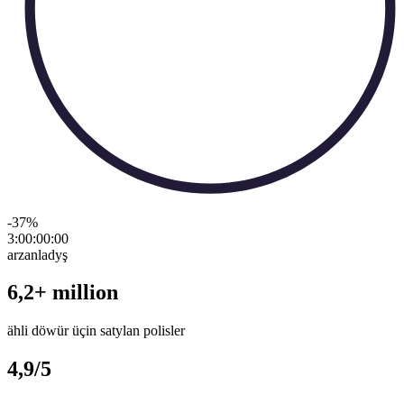
-37
%
3:00:00
:
00
arzanladyş
6,2+ million
ähli döwür üçin satylan polisler
4,9/5