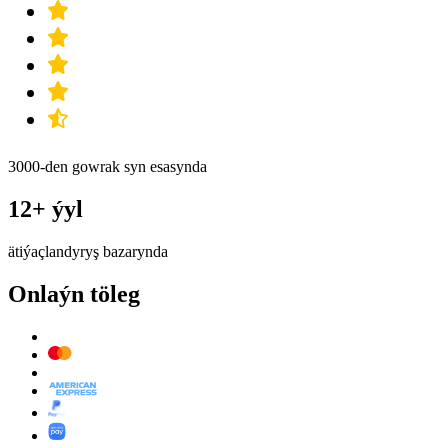
3000-den gowrak syn esasynda
12+ ýyl
ätiýaçlandyryş bazarynda
Onlaýn töleg