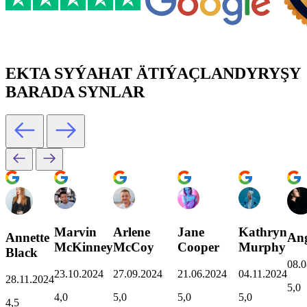
EKTA SYÝAHAT ÄTIÝAÇLANDYRYŞY
BARADA SYNLAR
Marvin
Arlene
Jane
Kathryn
Annette
Ang
McKinney
McCoy
Cooper
Murphy
Black
08.0
23.10.2024
27.09.2024
21.06.2024
04.11.2024
28.11.2024
5,0
4,0
5,0
5,0
5,0
4,5