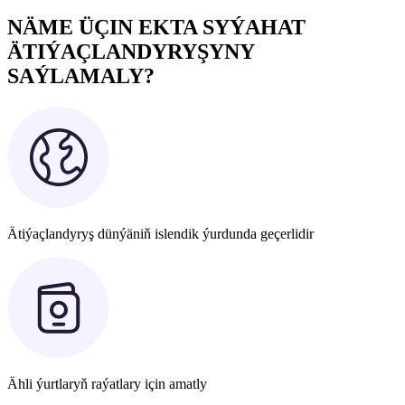
NÄME ÜÇIN EKTA SYÝAHAT
ÄTIÝAÇLANDYRYŞYNY
SAÝLAMALY?
Ätiýaçlandyryş dünýäniň islendik ýurdunda geçerlidir
Ähli ýurtlaryň raýatlary için amatly