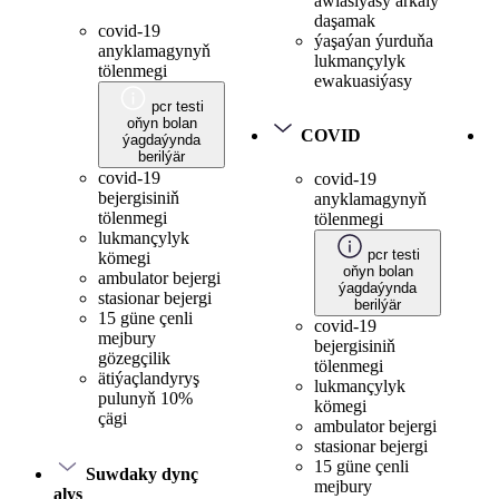
awiasiýasy arkaly
daşamak
covid-19
ýaşaýan ýurduňa
anyklamagynyň
lukmançylyk
tölenmegi
ewakuasiýasy
pcr testi
oňyn bolan
COVID
ýagdaýynda
berilýär
covid-19
covid-19
bejergisiniň
anyklamagynyň
tölenmegi
tölenmegi
lukmançylyk
pcr testi
kömegi
oňyn bolan
ambulator bejergi
ýagdaýynda
stasionar bejergi
berilýär
15 güne çenli
covid-19
mejbury
bejergisiniň
gözegçilik
tölenmegi
ätiýaçlandyryş
lukmançylyk
pulunyň 10%
kömegi
çägi
ambulator bejergi
stasionar bejergi
15 güne çenli
Suwdaky dynç
mejbury
alyş