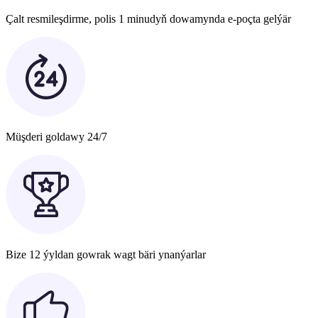
Çalt resmileşdirme, polis 1 minudyň dowamynda e-poçta gelýär
Müşderi goldawy 24/7
Bize 12 ýyldan gowrak wagt bäri ynanýarlar