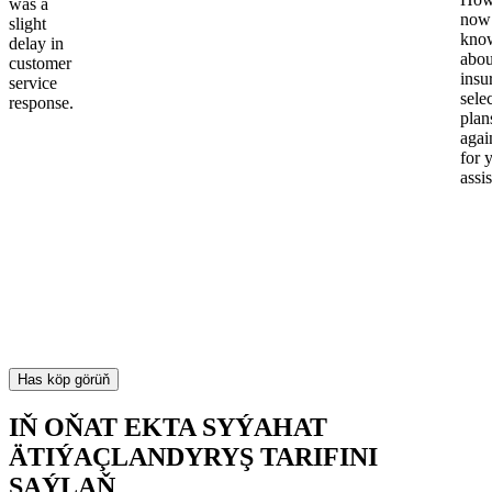
was a
now
slight
kno
delay in
abou
customer
insu
service
sele
response.
plan
again
for 
assi
Has köp görüň
IŇ OŇAT EKTA SYÝAHAT
ÄTIÝAÇLANDYRYŞ TARIFINI
SAÝLAŇ