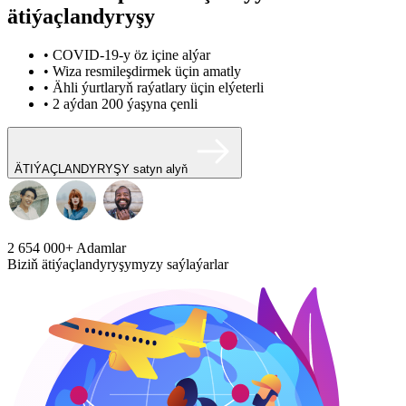
ätiýaçlandyryşy
• COVID-19-y öz içine alýar
• Wiza resmileşdirmek üçin amatly
• Ähli ýurtlaryň raýatlary üçin elýeterli
• 2 aýdan 200 ýaşyna çenli
ÄTIÝAÇLANDYRYŞY satyn alyň
2 654 000+
Adamlar
Biziň ätiýaçlandyryşymyzy saýlaýarlar