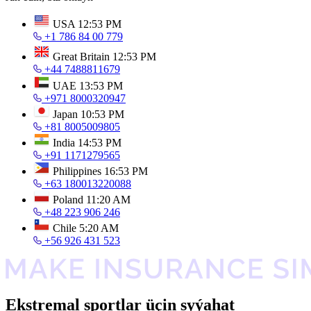
USA
12:53 PM
+1 786 84 00 779
Great Britain
12:53 PM
+44 7488811679
UAE
13:53 PM
+971 8000320947
Japan
10:53 PM
+81 8005009805
India
14:53 PM
+91 1171279565
Philippines
16:53 PM
+63 180013220088
Poland
11:20 AM
+48 223 906 246
Chile
5:20 AM
+56 926 431 523
Ekstremal sportlar üçin syýahat