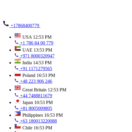
+17868400779
USA
12:53 PM
+1 786 84 00 779
UAE
13:53 PM
+971 8000320947
India
14:53 PM
+91 1171279565
Poland
16:53 PM
+48 223 906 246
Great Britain
12:53 PM
+44 7488811679
Japan
10:53 PM
+81 8005009805
Philippines
16:53 PM
+63 180013220088
Chile
16:53 PM