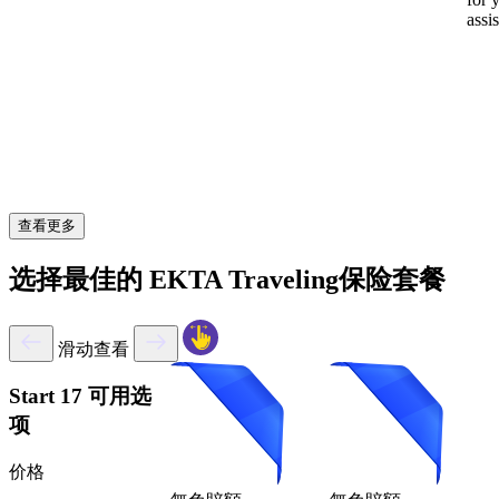
assi
查看更多
选择最佳的 EKTA Traveling保险套餐
滑动查看
Start
17 可用选
项
价格