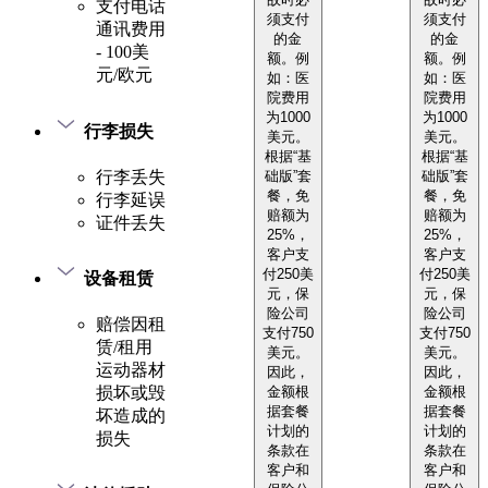
支付电话
须支付
须支付
通讯费用
的金
的金
- 100美
额。例
额。例
元/欧元
如：医
如：医
院费用
院费用
为1000
为1000
行李损失
美元。
美元。
根据“基
根据“基
础版”套
础版”套
行李丢失
餐，免
餐，免
行李延误
赔额为
赔额为
证件丢失
25%，
25%，
客户支
客户支
付250美
付250美
设备租赁
元，保
元，保
险公司
险公司
赔偿因租
支付750
支付750
赁/租用
美元。
美元。
运动器材
因此，
因此，
金额根
金额根
损坏或毁
据套餐
据套餐
坏造成的
计划的
计划的
损失
条款在
条款在
客户和
客户和