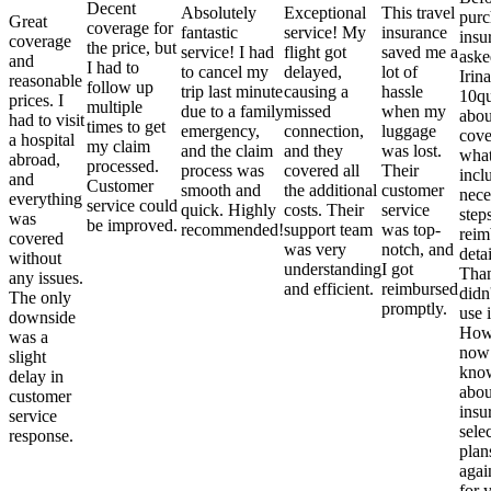
Decent
Absolutely
Exceptional
This travel
purc
Great
coverage for
fantastic
service! My
insurance
insu
coverage
the price, but
service! I had
flight got
saved me a
aske
and
I had to
to cancel my
delayed,
lot of
Irina
reasonable
follow up
trip last minute
causing a
hassle
10qu
prices. I
multiple
due to a family
missed
when my
abou
had to visit
times to get
emergency,
connection,
luggage
cove
a hospital
my claim
and the claim
and they
was lost.
what
abroad,
processed.
process was
covered all
Their
incl
and
Customer
smooth and
the additional
customer
nece
everything
service could
quick. Highly
costs. Their
service
step
was
be improved.
recommended!
support team
was top-
reim
covered
was very
notch, and
detai
without
understanding
I got
Than
any issues.
and efficient.
reimbursed
didn
The only
promptly.
use i
downside
Howe
was a
now
slight
kno
delay in
abou
customer
insu
service
sele
response.
plan
again
for 