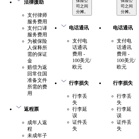
保险公
保险公
法律援助
司之间
司之间
分摊。
分摊。
支付律师
服务费用
电话通讯
电话通讯
支付口译
服务费用
支付电
支付电
为被保险
话通讯
话通讯
人保释所
费用 -
费用 -
需的保证
100美元/
100美元/
金
欧元
欧元
赔偿为返
回常住国
准备文件
行李损失
行李损失
所需的费
用
行李丢
行李丢
失
失
行李延
行李延
返程票
误
误
证件丢
证件丢
成年人返
失
失
程
未成年子