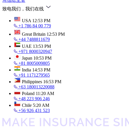
写信给主管
致电我们，我们在线
USA
12:53 PM
+1 786 84 00 779
Great Britain
12:53 PM
+44 7488811679
UAE
13:53 PM
+971 8000320947
Japan
10:53 PM
+81 8005009805
India
14:53 PM
+91 1171279565
Philippines
16:53 PM
+63 180013220088
Poland
11:20 AM
+48 223 906 246
Chile
5:20 AM
+56 926 431 523