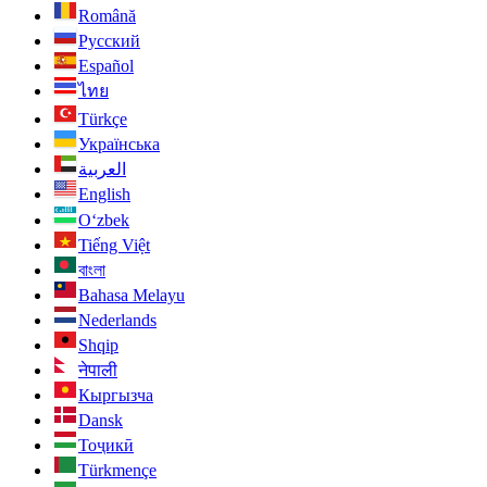
Română
Русский
Español
ไทย
Türkçe
Українська
العربية
English
O‘zbek
Tiếng Việt
বাংলা
Bahasa Melayu
Nederlands
Shqip
नेपाली
Кыргызча
Dansk
Тоҷикӣ
Türkmençe