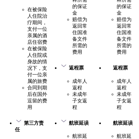
的保证
的保证
在被保险
金
金
人住院治
赔偿为
赔偿为
疗期间，
返回常
返回常
支付一位
住国准
住国准
亲属的酒
备文件
备文件
店住宿费
所需的
所需的
在被保险
费用
费用
人住院或
身故的情
返程票
返程票
况下，支
付一位亲
成年人
成年人
属的旅费
返程
返程
合同到期
未成年
未成年
后在国外
子女返
子女返
逗留的费
程
程
用
航班延误
航班延误
第三方责
任
航班延
航班延