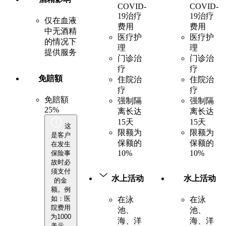
COVID-
COVID-
19治疗
19治疗
仅在血液
费用
费用
中无酒精
医疗护
医疗护
的情况下
理
理
提供服务
门诊治
门诊治
疗
疗
免賠額
住院治
住院治
疗
疗
免賠額
强制隔
强制隔
25%
离长达
离长达
15天
15天
这
限额为
限额为
是客户
保额的
保额的
在发生
10%
10%
保险事
故时必
须支付
水上活动
水上活动
的金
额。例
如：医
在泳
在泳
院费用
池、
池、
为1000
海、洋
海、洋
美元。