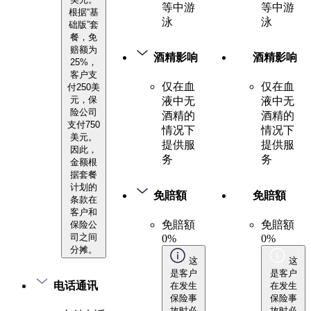
等中游
等中游
根据“基
泳
泳
础版”套
餐，免
赔额为
酒精影响
酒精影响
25%，
客户支
仅在血
仅在血
付250美
元，保
液中无
液中无
险公司
酒精的
酒精的
支付750
情况下
情况下
美元。
提供服
提供服
因此，
务
务
金额根
据套餐
计划的
免賠額
免賠額
条款在
客户和
免賠額
免賠額
保险公
司之间
0%
0%
分摊。
这
这
是客户
是客户
电话通讯
在发生
在发生
保险事
保险事
故时必
故时必