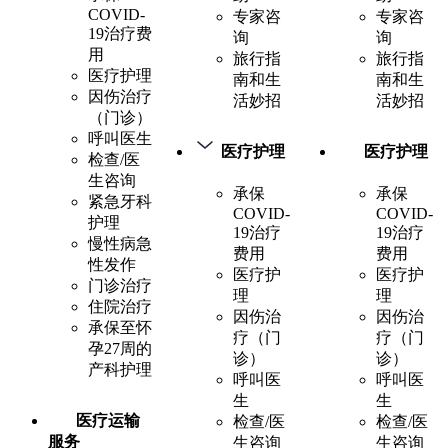
COVID-
专家咨
专家咨
19治疗费
询
询
用
旅行指
旅行指
医疗护理
南和生
南和生
因伤治疗
活妙招
活妙招
（门诊）
呼叫医生
医疗护理
医疗护理
检查/医
生咨询
承保
承保
紧急牙科
COVID-
COVID-
护理
19治疗
19治疗
慢性病急
费用
费用
性发作
医疗护
医疗护
门诊治疗
理
理
住院治疗
因伤治
因伤治
承保至怀
疗（门
疗（门
孕27周的
诊）
诊）
产科护理
呼叫医
呼叫医
生
生
医疗运输
检查/医
检查/医
服务
生咨询
生咨询