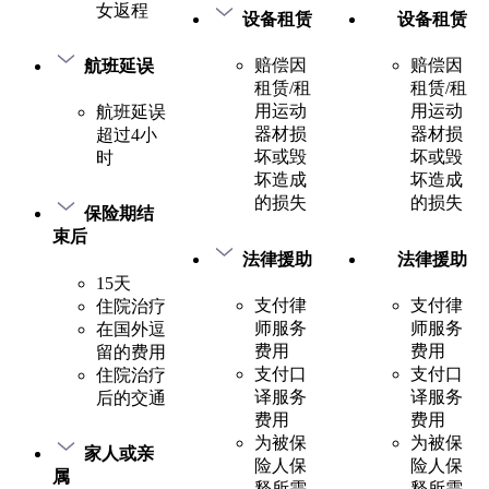
女返程
设备租赁
设备租赁
赔偿因
赔偿因
航班延误
租赁/租
租赁/租
用运动
用运动
航班延误
器材损
器材损
超过4小
坏或毁
坏或毁
时
坏造成
坏造成
的损失
的损失
保险期结
束后
法律援助
法律援助
15天
支付律
支付律
住院治疗
师服务
师服务
在国外逗
费用
费用
留的费用
支付口
支付口
住院治疗
译服务
译服务
后的交通
费用
费用
为被保
为被保
家人或亲
险人保
险人保
属
释所需
释所需