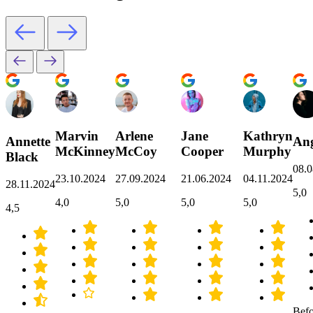
Marvin
Arlene
Jane
Kathryn
Annette
Ang
McKinney
McCoy
Cooper
Murphy
Black
08.0
23.10.2024
27.09.2024
21.06.2024
04.11.2024
28.11.2024
5,0
4,0
5,0
5,0
5,0
4,5
Befo