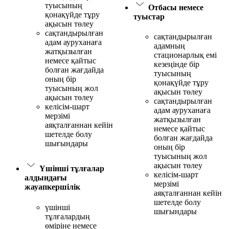
туысының
Отбасы немесе
қонақүйде тұру
туыстар
ақысын төлеу
сақтандырылған
сақтандырылған
адам ауруханаға
адамның
жатқызылған
стационарлық емі
немесе қайтыс
кезеңінде бір
болған жағдайда
туысының
оның бір
қонақүйде тұру
туысының жол
ақысын төлеу
ақысын төлеу
сақтандырылған
келісім-шарт
адам ауруханаға
мерзімі
жатқызылған
аяқталғаннан кейін
немесе қайтыс
шетелде болу
болған жағдайда
шығындары
оның бір
туысының жол
ақысын төлеу
Үшінші тұлғалар
келісім-шарт
алдындағы
мерзімі
жауапкершілік
аяқталғаннан кейін
шетелде болу
үшінші
шығындары
тұлғалардың
өміріне немесе