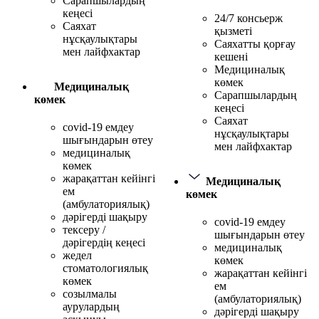
Сарапшылардың
кеңесі
24/7 консьерж
Саяхат
қызметі
нұсқаулықтары
Саяхатты қорғау
мен лайфхактар
кешені
Медициналық
көмек
Медициналық
Сарапшылардың
көмек
кеңесі
Саяхат
covid-19 емдеу
нұсқаулықтары
шығындарын өтеу
мен лайфхактар
медициналық
көмек
жарақаттан кейінгі
Медициналық
ем
көмек
(амбулаториялық)
дәрігерді шақыру
covid-19 емдеу
тексеру /
шығындарын өтеу
дәрігердің кеңесі
медициналық
жедел
көмек
стоматологиялық
жарақаттан кейінгі
көмек
ем
созылмалы
(амбулаториялық)
аурулардың
дәрігерді шақыру