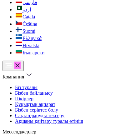
فارسی
اردو
Català
Čeština
Suomi
Ελληνικά
Hrvatski
Български
Компания
Біз туралы
Бізбен байланысу
Пікірлер
Құқықтық ақпарат
Бізбен серіктес болу
Сақтандыруды тексеру
Ақшаны қайтару туралы өтініш
Мессенджерлер