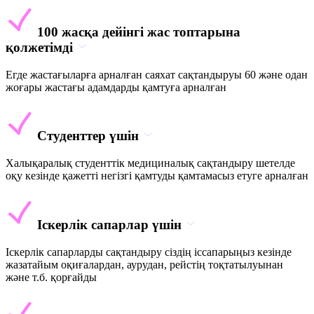
100 жасқа дейінгі жас топтарына
қолжетімді
Егде жастағыларға арналған саяхат сақтандыруы 60 және одан
жоғары жастағы адамдарды қамтуға арналған
Студенттер үшін
Халықаралық студенттік медициналық сақтандыру шетелде
оқу кезінде қажетті негізгі қамтуды қамтамасыз етуге арналған
Іскерлік сапарлар үшін
Іскерлік сапарларды сақтандыру сіздің іссапарыңыз кезінде
жазатайым оқиғалардан, аурудан, рейстің тоқтатылуынан
және т.б. қорғайды