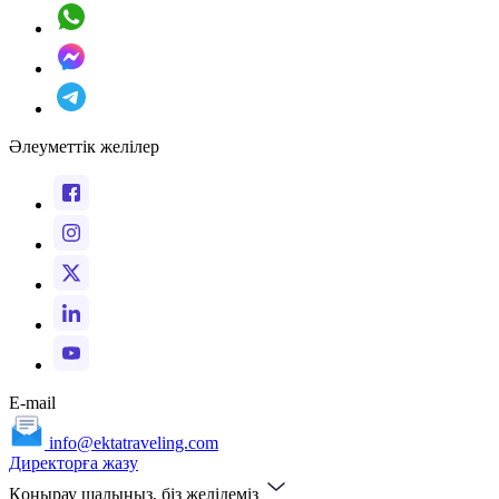
Әлеуметтік желілер
E-mail
info@ektatraveling.com
Директорға жазу
Қоңырау шалыңыз, біз желідеміз