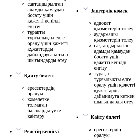
сақтандырылған
адамды қамаудан
Заңгерлік көмек
босату үшін
қажетті кепілді
адвокат
енгізу
қызметтерін төлеу
тұрақты
аудармашы
тұрғылықты елге
қызметтерін төлеу
оралу үшін қажетті
сақтандырылған
құжаттарды
адамды қамаудан
дайындауға кеткен
босату үшін
шығындарды өтеу
қажетті кепілді
енгізу
тұрақты
Қайту билеті
тұрғылықты елге
оралу үшін қажетті
ересектердің
құжаттарды
оралуы
дайындауға кеткен
кәмелетке
шығындарды өтеу
толмаған
балаларды үйге
қайтару
Қайту билеті
ересектердің
Рейстің кешігуі
оралуы