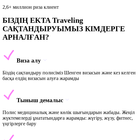
2,6+ миллион риза клиент
БІЗДІҢ EKTA Traveling
САҚТАНДЫРУЫМЫЗ КІМДЕРГЕ
АРНАЛҒАН?
Виза алу
Біздің сақтандыру полисіміз Шенген визасын және кез келген
басқа елдің визасын алуға жарамды
Тыныш демалыс
Полис медициналық және көлік шығындарын жабады. Жеңіл
жүктемелерді ұнататындарға жарамды: жүгіру, жүзу, фитнес,
үңгірлерге бару