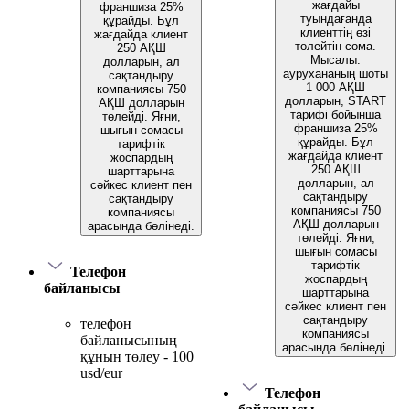
жағдайы
франшиза 25%
туындағанда
құрайды. Бұл
клиенттің өзі
жағдайда клиент
төлейтін сома.
250 АҚШ
Мысалы:
долларын, ал
аурухананың шоты
сақтандыру
1 000 АҚШ
компаниясы 750
долларын, START
АҚШ долларын
тарифі бойынша
төлейді. Яғни,
франшиза 25%
шығын сомасы
құрайды. Бұл
тарифтік
жағдайда клиент
жоспардың
250 АҚШ
шарттарына
долларын, ал
сәйкес клиент пен
сақтандыру
сақтандыру
компаниясы 750
компаниясы
АҚШ долларын
арасында бөлінеді.
төлейді. Яғни,
шығын сомасы
тарифтік
Телефон
жоспардың
байланысы
шарттарына
сәйкес клиент пен
сақтандыру
телефон
компаниясы
байланысының
арасында бөлінеді.
құнын төлеу - 100
usd/eur
Телефон