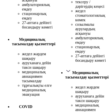
асқынуы
тексеру /
амбулаториялық
дәрігердің кеңесі
емдеу
жедел
стационарлық
стоматологиялық
емдеу
көмек
27-аптаға дейінгі
созылмалы
босандыру көмегі
аурулардың
асқынуы
амбулаториялық
Медициналық
емдеу
тасымалдау қызметтері
стационарлық
емдеу
жедел жәрдем
27-аптаға дейінгі
шақыру
босандыру көмегі
ауруханаға дейін
такси шақыру
медициналық
Медициналық
авиациямен
тасымалдау қызметтері
тасымалдау
тұрғылықты елге
жедел жәрдем
медициналық
шақыру
эвакуация
ауруханаға дейін
такси шақыру
медициналық
COVID
авиациямен