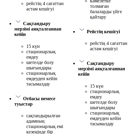
кәмелетке
рейстің 4 сағаттан
толмаған
астам кешігуі
балаларды үйге
қайтару
Сақтандыру
мерзімі аяқталғаннан
Рейстің кешігуі
кейін
рейстің 4 сағаттан
15 күн
астам кешігуі
стационарлық
емдеу
шетелде болу
Сақтандыру
шығындары
мерзімі аяқталғаннан
стационарлық
кейін
емдеуден кейін
тасымалдау
15 күн
стационарлық
емдеу
Отбасы немесе
шетелде болу
туыстар
шығындары
стационарлық
сақтандырылған
емдеуден кейін
адамның
тасымалдау
стационарлық емі
кезеңінде бір