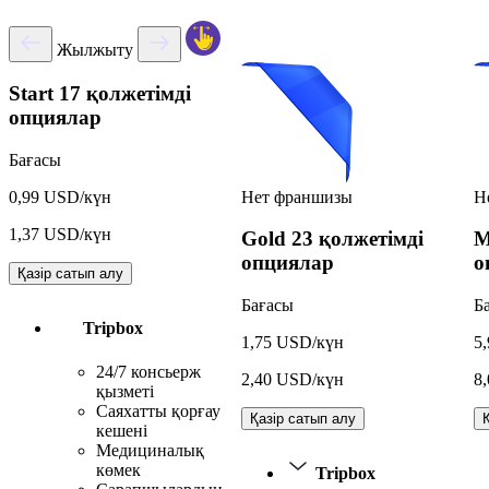
Жылжыту
Start
17 қолжетімді
опциялар
Бағасы
Нет франшизы
Н
0,99 USD/күн
1,37 USD/күн
Gold
23 қолжетімді
M
опциялар
о
Қазір сатып алу
Бағасы
Б
Tripbox
1,75 USD/күн
5
24/7 консьерж
2,40 USD/күн
8
қызметі
Саяхатты қорғау
Қазір сатып алу
кешені
Медициналық
көмек
Tripbox