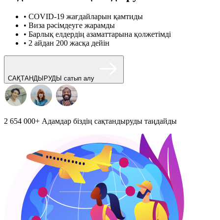
• COVID-19 жағдайларын қамтиды
• Виза рәсімдеуге жарамды
• Барлық елдердің азаматтарына қолжетімді
• 2 айдан 200 жасқа дейін
САҚТАНДЫРУДЫ сатып алу
2 654 000+
Адамдар біздің сақтандыруды таңдайды