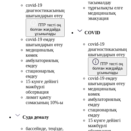
тасымалдау
covid-19
тұрғылықты елге
диагностикасының
медициналық
шығындарын өтеу
эвакуация
ПТР тесті оң
болған жағдайда
COVID
ұсынылады
covid-19 емдеу
covid-19
шығындарын өтеу
диагностикасының
медициналық
шығындарын өтеу
көмек
амбулаториялық
ПТР тесті оң
емдеу
болған жағдайда
стационарлық
ұсынылады
емдеу
covid-19 емдеу
15 күнге дейінгі
шығындарын өтеу
мәжбүрлі
медициналық
обсервация
көмек
лимит қамту
амбулаториялық
сомасының 10%-ы
емдеу
стационарлық
емдеу
Суда демалу
15 күнге дейінгі
мәжбүрлі
бассейнде, теңізде,
обсервация