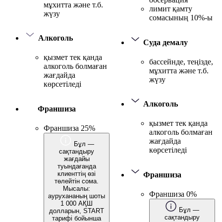
мұхитта және т.б.
лимит қамту
жүзу
сомасының 10%-ы
Алкоголь
Суда демалу
қызмет тек қанда
бассейнде, теңізде,
алкоголь болмаған
мұхитта және т.б.
жағдайда
жүзу
көрсетіледі
Алкоголь
Франшиза
қызмет тек қанда
Франшиза 25%
алкоголь болмаған
жағдайда
Бұл —
көрсетіледі
сақтандыру
жағдайы
туындағанда
клиенттің өзі
Франшиза
төлейтін сома.
Мысалы:
Франшиза 0%
аурухананың шоты
1 000 АҚШ
Бұл —
долларын, START
сақтандыру
тарифі бойынша