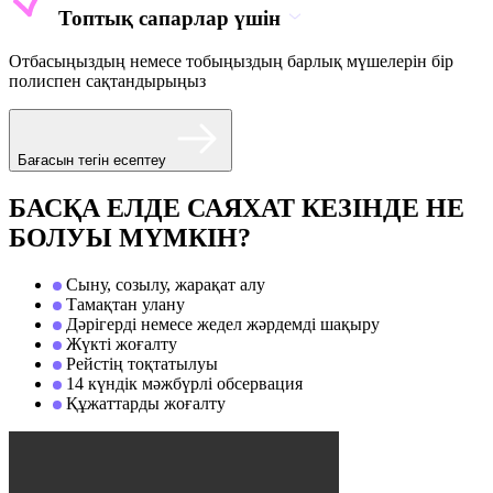
Топтық сапарлар үшін
Отбасыңыздың немесе тобыңыздың барлық мүшелерін бір
полиспен сақтандырыңыз
Бағасын тегін есептеу
БАСҚА ЕЛДЕ САЯХАТ КЕЗІНДЕ НЕ
БОЛУЫ МҮМКІН?
Сыну, созылу, жарақат алу
Тамақтан улану
Дәрігерді немесе жедел жәрдемді шақыру
Жүкті жоғалту
Рейстің тоқтатылуы
14 күндік мәжбүрлі обсервация
Құжаттарды жоғалту