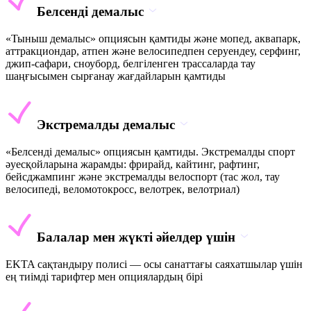
Белсенді демалыс
«Тыныш демалыс» опциясын қамтиды және мопед, аквапарк,
аттракциондар, атпен және велосипедпен серуендеу, серфинг,
джип-сафари, сноуборд, белгіленген трассаларда тау
шаңғысымен сырғанау жағдайларын қамтиды
Экстремалды демалыс
«Белсенді демалыс» опциясын қамтиды. Экстремалды спорт
әуесқойларына жарамды: фрирайд, кайтинг, рафтинг,
бейсджампинг және экстремалды велоспорт (тас жол, тау
велосипеді, веломотокросс, велотрек, велотриал)
Балалар мен жүкті әйелдер үшін
EKTA сақтандыру полисі — осы санаттағы саяхатшылар үшін
ең тиімді тарифтер мен опциялардың бірі