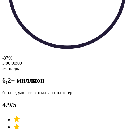
-37
%
3:00:00
:
00
жеңілдік
6,2+ миллион
барлық уақытта сатылған полистер
4.9/5