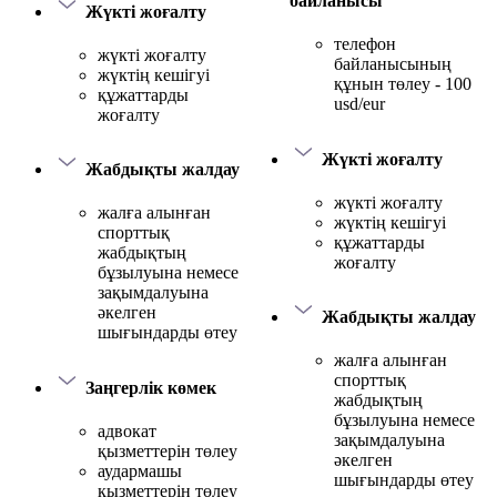
байланысы
Жүкті жоғалту
телефон
жүкті жоғалту
байланысының
жүктің кешігуі
құнын төлеу - 100
құжаттарды
usd/eur
жоғалту
Жүкті жоғалту
Жабдықты жалдау
жүкті жоғалту
жалға алынған
жүктің кешігуі
спорттық
құжаттарды
жабдықтың
жоғалту
бұзылуына немесе
зақымдалуына
әкелген
Жабдықты жалдау
шығындарды өтеу
жалға алынған
спорттық
Заңгерлік көмек
жабдықтың
бұзылуына немесе
адвокат
зақымдалуына
қызметтерін төлеу
әкелген
аудармашы
шығындарды өтеу
қызметтерін төлеу