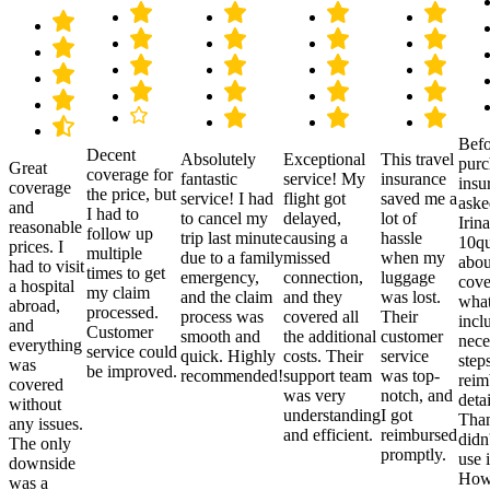
Befo
Decent
Absolutely
Exceptional
This travel
purc
Great
coverage for
fantastic
service! My
insurance
insu
coverage
the price, but
service! I had
flight got
saved me a
aske
and
I had to
to cancel my
delayed,
lot of
Irina
reasonable
follow up
trip last minute
causing a
hassle
10qu
prices. I
multiple
due to a family
missed
when my
abou
had to visit
times to get
emergency,
connection,
luggage
cove
a hospital
my claim
and the claim
and they
was lost.
what
abroad,
processed.
process was
covered all
Their
incl
and
Customer
smooth and
the additional
customer
nece
everything
service could
quick. Highly
costs. Their
service
step
was
be improved.
recommended!
support team
was top-
reim
covered
was very
notch, and
detai
without
understanding
I got
Than
any issues.
and efficient.
reimbursed
didn
The only
promptly.
use i
downside
Howe
was a