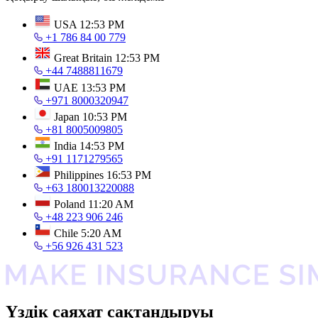
USA
12:53 PM
+1 786 84 00 779
Great Britain
12:53 PM
+44 7488811679
UAE
13:53 PM
+971 8000320947
Japan
10:53 PM
+81 8005009805
India
14:53 PM
+91 1171279565
Philippines
16:53 PM
+63 180013220088
Poland
11:20 AM
+48 223 906 246
Chile
5:20 AM
+56 926 431 523
Үздік саяхат сақтандыруы