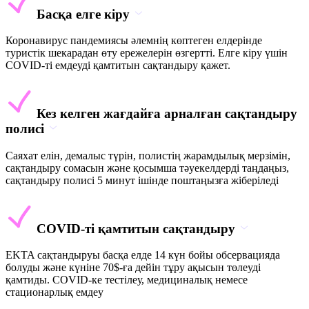
Басқа елге кіру
Коронавирус пандемиясы әлемнің көптеген елдерінде
туристік шекарадан өту ережелерін өзгертті. Елге кіру үшін
COVID-ті емдеуді қамтитын сақтандыру қажет.
Кез келген жағдайға арналған сақтандыру
полисі
Саяхат елін, демалыс түрін, полистің жарамдылық мерзімін,
сақтандыру сомасын және қосымша тәуекелдерді таңдаңыз,
сақтандыру полисі 5 минут ішінде поштаңызға жіберіледі
COVID-ті қамтитын сақтандыру
EKTA сақтандыруы басқа елде 14 күн бойы обсервацияда
болуды және күніне 70$-ға дейін тұру ақысын төлеуді
қамтиды. COVID-ке тестілеу, медициналық немесе
стационарлық емдеу