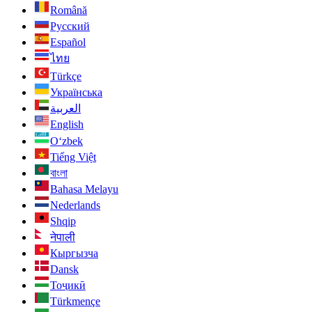
Română
Русский
Español
ไทย
Türkçe
Українська
العربية
English
O‘zbek
Tiếng Việt
বাংলা
Bahasa Melayu
Nederlands
Shqip
नेपाली
Кыргызча
Dansk
Тоҷикӣ
Türkmençe