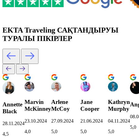
EKTA Traveling САҚТАНДЫРУЫ
ТУРАЛЫ ПІКІРЛЕР
Marvin
Arlene
Jane
Kathryn
Annette
Ang
McKinney
McCoy
Cooper
Murphy
Black
08.0
23.10.2024
27.09.2024
21.06.2024
04.11.2024
28.11.2024
5,0
4,0
5,0
5,0
5,0
4,5