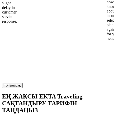
now
slight
kno
delay in
abou
customer
insu
service
sele
response.
plan
again
for 
assi
Толығырақ
ЕҢ ЖАҚСЫ EKTA Traveling
САҚТАНДЫРУ ТАРИФІН
ТАҢДАҢЫЗ