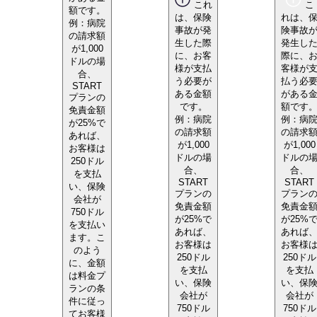
これ
こ
額です。
は、保険
れは、
例：病院
事故が発
険事故
の請求額
生した際
発生し
が1,000
に、お客
際に、
ドルの場
様が支払
客様が
合、
う必要が
払う必
START
ある金額
がある
プランの
です。
額です
免責金額
例：病院
例：病
が25%で
の請求額
の請求
あれば、
が1,000
が1,000
お客様は
ドルの場
ドルの
250ドル
合、
合、
を支払
START
START
い、保険
プランの
プラン
会社が
免責金額
免責金
750ドル
が25%で
が25%
を支払い
あれば、
あれば
ます。こ
お客様は
お客様
のよう
250ドル
250ドル
に、金額
を支払
を支払
は料金プ
い、保険
い、保
ランの条
会社が
会社が
件に従っ
750ドル
750ドル
てお客様