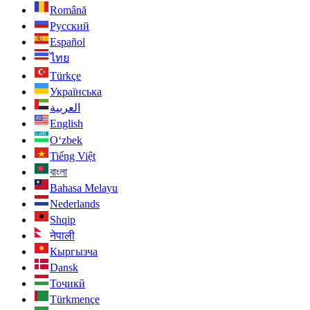
Română
Русский
Español
ไทย
Türkçe
Українська
العربية
English
O‘zbek
Tiếng Việt
বাংলা
Bahasa Melayu
Nederlands
Shqip
नेपाली
Кыргызча
Dansk
Тоҷикӣ
Türkmençe