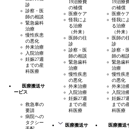
19治療費
19治療
診
の補償
の補償
診察・医
医療ケア
医療ケ
師の相談
怪我によ
怪我に
緊急歯科
る治療
る治療
治療
（外来）
（外来
慢性疾患
医師の往
医師の
の悪化
診
診
外来治療
診察・医
診察・
入院治療
師の相談
師の相
妊娠27週
緊急歯科
緊急歯
までの産
治療
治療
科医療
慢性疾患
慢性疾
の悪化
の悪化
医療搬送サ
外来治療
外来治
ービス
入院治療
入院治
妊娠27週
妊娠27
救急車の
までの産
までの
要請
科医療
科医療
病院への
タクシー
医療搬送サ
医療搬送
手配