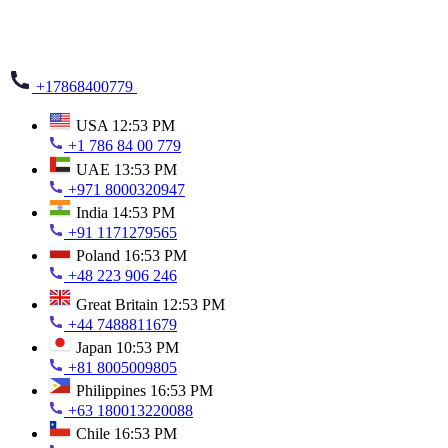
+17868400779
USA
12:53 PM
+1 786 84 00 779
UAE
13:53 PM
+971 8000320947
India
14:53 PM
+91 1171279565
Poland
16:53 PM
+48 223 906 246
Great Britain
12:53 PM
+44 7488811679
Japan
10:53 PM
+81 8005009805
Philippines
16:53 PM
+63 180013220088
Chile
16:53 PM