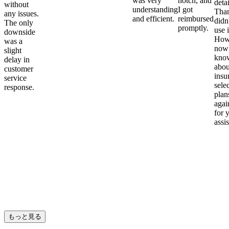
was very
notch, and
detai
without
understanding
I got
Than
any issues.
and efficient.
reimbursed
didn
The only
promptly.
use i
downside
Howe
was a
now
slight
kno
delay in
abou
customer
insu
service
sele
response.
plan
again
for 
assi
もっと見る