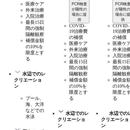
医療ケア
PCR検査
PCR検
が陽性の
が陽性
外来治療
場合に提
場合に
入院治療
供
供
最長15日
COVID-
COVID-
間の強制
19治療費
19治療
隔離観察
の補償
の補償
補償金額
医療ケア
医療ケ
の10%を
外来治療
外来治
限度とす
入院治療
入院治
る
最長15日
最長15
間の強制
間の強
水辺でのレ
隔離観察
隔離観
クリエーショ
補償金額
補償金
ン
の10%を
の10%
限度とす
限度と
プール、
る
る
海、大洋
などでの
水辺でのレ
水辺での
水泳
クリエーショ
クリエーショ
ン
ン