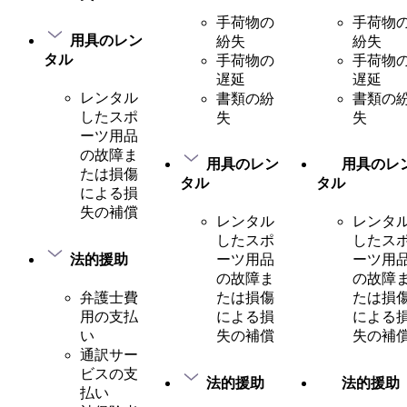
手荷物の
手荷物
用具のレン
紛失
紛失
タル
手荷物の
手荷物
遅延
遅延
レンタル
書類の紛
書類の
したスポ
失
失
ーツ用品
の故障ま
用具のレン
用具のレ
たは損傷
タル
タル
による損
失の補償
レンタル
レンタ
したスポ
したス
法的援助
ーツ用品
ーツ用
の故障ま
の故障
弁護士費
たは損傷
たは損
用の支払
による損
による
い
失の補償
失の補
通訳サー
ビスの支
法的援助
法的援助
払い