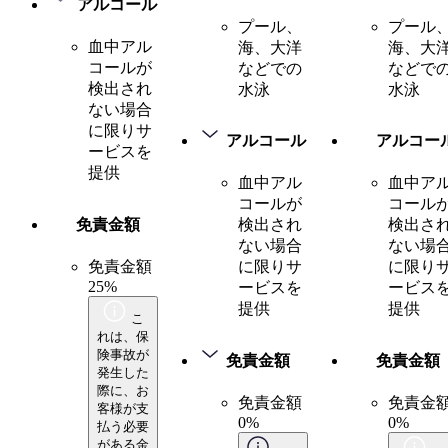
アルコール
プール、
プール
血中アル
海、大洋
海、大
コールが
などでの
などで
検出され
水泳
水泳
ない場合
に限りサ
アルコール
アルコー
ービスを
提供
血中アル
血中ア
コールが
コール
免責金額
検出され
検出さ
ない場合
ない場
免責金額
に限りサ
に限り
25%
ービスを
ービス
提供
提供
こ
れは、保
険事故が
免責金額
免責金額
発生した
際に、お
免責金額
免責金
客様が支
0%
0%
払う必要
がある金