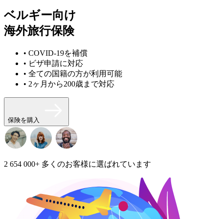
ベルギー向け
海外旅行保険
• COVID-19を補償
• ビザ申請に対応
• 全ての国籍の方が利用可能
• 2ヶ月から200歳まで対応
保険を購入
2 654 000+
多くのお客様に選ばれています