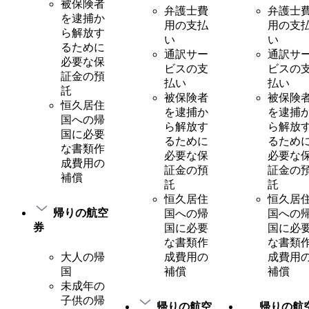
被保険者
弁護士費
弁護士
を逮捕か
用の支払
用の支
ら解放す
い
い
るために
通訳サー
通訳サ
必要な保
ビスの支
ビスの
証金の預
払い
払い
託
被保険者
被保険
恒久居住
を逮捕か
を逮捕
国への帰
ら解放す
ら解放
国に必要
るために
るため
な書類作
必要な保
必要な
成費用の
証金の預
証金の
補償
託
託
恒久居住
恒久居
帰りの航空
国への帰
国への
券
国に必要
国に必
な書類作
な書類
大人の帰
成費用の
成費用
国
補償
補償
未成年の
子供の帰
帰りの航空
帰りの航