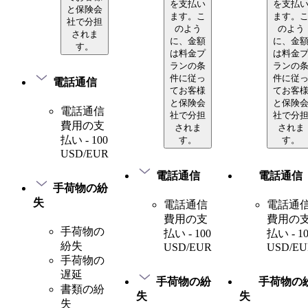
を支払い
を支払
と保険会
ます。こ
ます。
社で分担
のよう
のよう
されま
に、金額
に、金
す。
は料金プ
は料金
ランの条
ランの
件に従っ
件に従
電話通信
てお客様
てお客
と保険会
と保険
電話通信
社で分担
社で分
費用の支
されま
されま
払い - 100
す。
す。
USD/EUR
電話通信
電話通信
手荷物の紛
失
電話通信
電話通
費用の支
費用の
手荷物の
払い - 100
払い - 1
紛失
USD/EUR
USD/EU
手荷物の
遅延
手荷物の紛
手荷物の
書類の紛
失
失
失