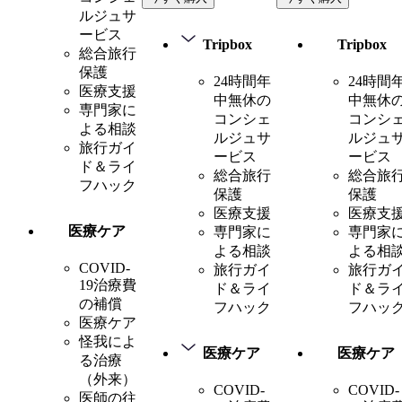
ルジュサ
ービス
Tripbox
Tripbox
総合旅行
保護
24時間年
24時間
医療支援
中無休の
中無休
専門家に
コンシェ
コンシ
よる相談
ルジュサ
ルジュ
旅行ガイ
ービス
ービス
ド＆ライ
総合旅行
総合旅
フハック
保護
保護
医療支援
医療支
医療ケア
専門家に
専門家
よる相談
よる相
COVID-
旅行ガイ
旅行ガ
19治療費
ド＆ライ
ド＆ラ
の補償
フハック
フハッ
医療ケア
怪我によ
医療ケア
医療ケア
る治療
（外来）
COVID-
COVID-
医師の往