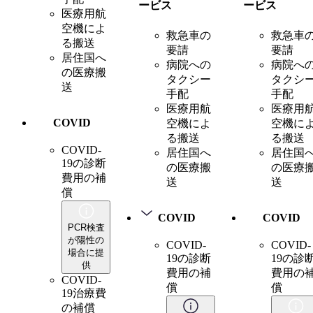
ービス
ービス
医療用航
空機によ
救急車の
救急車
る搬送
要請
要請
居住国へ
病院への
病院へ
の医療搬
タクシー
タクシ
送
手配
手配
医療用航
医療用
COVID
空機によ
空機に
る搬送
る搬送
COVID-
居住国へ
居住国
19の診断
の医療搬
の医療
費用の補
送
送
償
COVID
COVID
PCR検査
が陽性の
COVID-
COVID-
場合に提
19の診断
19の診
供
費用の補
費用の
COVID-
償
償
19治療費
の補償