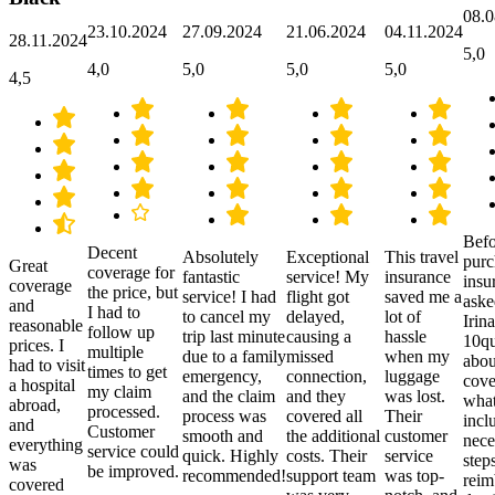
08.0
23.10.2024
27.09.2024
21.06.2024
04.11.2024
28.11.2024
5,0
4,0
5,0
5,0
5,0
4,5
Befo
Decent
Absolutely
Exceptional
This travel
purc
Great
coverage for
fantastic
service! My
insurance
insu
coverage
the price, but
service! I had
flight got
saved me a
aske
and
I had to
to cancel my
delayed,
lot of
Irina
reasonable
follow up
trip last minute
causing a
hassle
10qu
prices. I
multiple
due to a family
missed
when my
abou
had to visit
times to get
emergency,
connection,
luggage
cove
a hospital
my claim
and the claim
and they
was lost.
what
abroad,
processed.
process was
covered all
Their
incl
and
Customer
smooth and
the additional
customer
nece
everything
service could
quick. Highly
costs. Their
service
step
was
be improved.
recommended!
support team
was top-
reim
covered